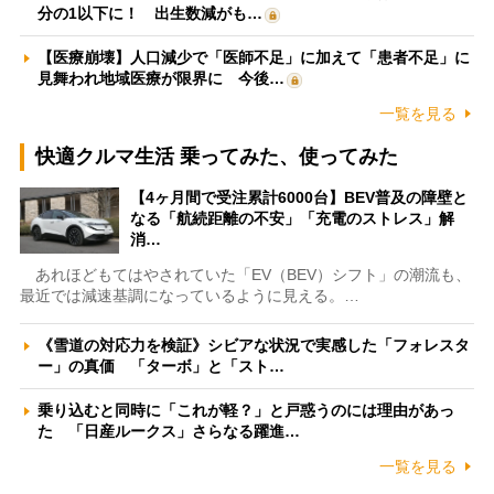
分の1以下に！ 出生数減がも…
【医療崩壊】人口減少で「医師不足」に加えて「患者不足」に
見舞われ地域医療が限界に 今後…
一覧を見る
快適クルマ生活 乗ってみた、使ってみた
【4ヶ月間で受注累計6000台】BEV普及の障壁と
なる「航続距離の不安」「充電のストレス」解
消…
あれほどもてはやされていた「EV（BEV）シフト」の潮流も、
最近では減速基調になっているように見える。…
《雪道の対応力を検証》シビアな状況で実感した「フォレスタ
ー」の真価 「ターボ」と「スト…
乗り込むと同時に「これが軽？」と戸惑うのには理由があっ
た 「日産ルークス」さらなる躍進…
一覧を見る