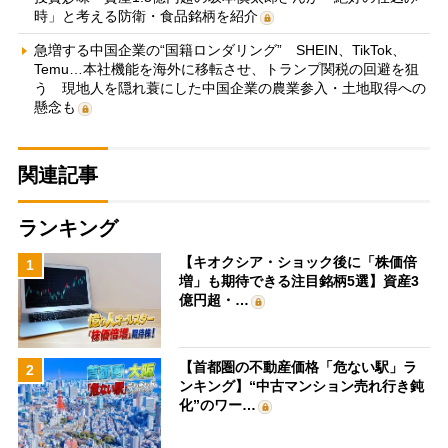
時」と考える防衛・食品銘柄を紹介
急増する中国企業の“国籍ロンダリング” SHEIN、TikTok、
Temu…本社機能を海外に移転させ、トランプ関税の回避を狙
う 現地人を隠れ蓑にした中国企業の農業参入・土地取得への
懸念も
関連記事
ランキング
【キオクシア・ショック後に「株価倍
1
増」も期待できる注目銘柄5選】資産3
億円超・…
【首都圏の不動産価格「危ない駅」ラ
2
ンキング】“中古マンション売れ行き鈍
化”のワー…