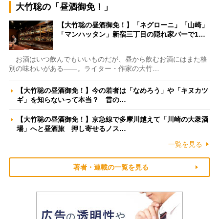
大竹聡の「昼酒御免！」
【大竹聡の昼酒御免！】「ネグローニ」「山崎」
「マンハッタン」新宿三丁目の隠れ家バーで1…
お酒はいつ飲んでもいいものだが、昼から飲むお酒にはまた格
別の味わいがある――。ライター・作家の大竹…
【大竹聡の昼酒御免！】今の若者は「なめろう」や「キヌカツ
ギ」を知らないって本当？ 昔の…
【大竹聡の昼酒御免！】京急線で多摩川越えて「川崎の大衆酒
場」へと昼酒旅 押し寄せるノス…
一覧を見る
著者・連載の一覧を見る