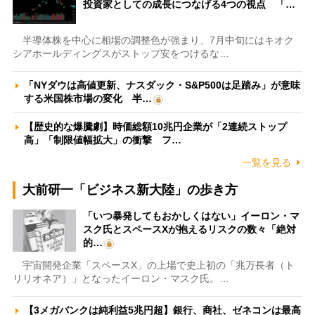
投資家としての成長につなげる4つの視点 「…
半導体株を中心に相場の調整色が強まり、7月中旬にはキオク
シアホールディングスがストップ安をつけるな…
「NYダウは高値更新、ナスダック・S&P500は足踏み」が意味
する米国株市場の変化 半…
【歴史的な爆騰劇】時価総額10兆円企業が「2連続ストップ
高」「制限値幅拡大」の衝撃 フ…
一覧を見る
大前研一「ビジネス新大陸」の歩き方
「いつ暴発してもおかしくはない」イーロン・マ
スク氏とスペースXが抱えるリスクの数々「絶対
的…
宇宙開発企業「スペースX」の上場で史上初の「兆万長者（ト
リリオネア）」となったイーロン・マスク氏。…
【3メガバンクは純利益5兆円超】銀行、商社、ゼネコンは最高