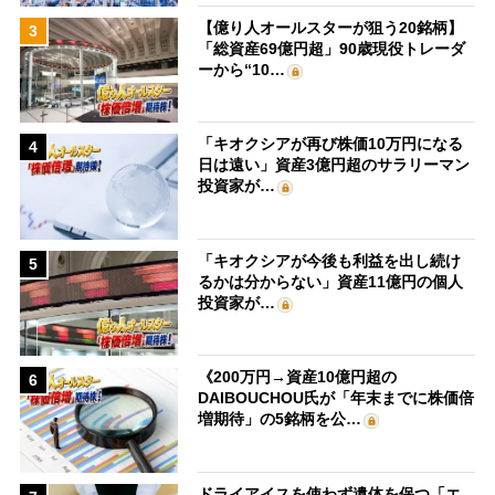
【億り人オールスターが狙う20銘柄】
3
「総資産69億円超」90歳現役トレーダ
ーから“10…
「キオクシアが再び株価10万円になる
4
日は遠い」資産3億円超のサラリーマン
投資家が…
「キオクシアが今後も利益を出し続け
5
るかは分からない」資産11億円の個人
投資家が…
《200万円→資産10億円超の
6
DAIBOUCHOU氏が「年末までに株価倍
増期待」の5銘柄を公…
ドライアイスを使わず遺体を保つ「エ