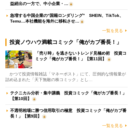
益続出の一方で、中小企業・…
急増する中国企業の“国籍ロンダリング” SHEIN、TikTok、
Temu…本社機能を海外に移転させ…
一覧を見る
投資ノウハウ満載コミック「俺がカブ番長！」
「売り時」を逃さないトレンド見極め術 投資コ
ミック「俺がカブ番長！」【第11回】
かつて投資情報雑誌「マネーポスト」にて、圧倒的な情報量が
詰め込まれた「天下無敵の株コミック」とし…
テクニカル分析・集中講義 投資コミック「俺がカブ番長！」
【第10回】
不透明相場に勝つ信用取引の極意 投資コミック「俺がカブ番
長！」【第9回】
一覧を見る