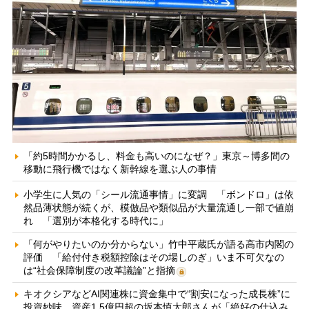
「約5時間かかるし、料金も高いのになぜ？」東京～博多間の
移動に飛行機ではなく新幹線を選ぶ人の事情
小学生に人気の「シール流通事情」に変調 「ボンドロ」は依
然品薄状態が続くが、模倣品や類似品が大量流通し一部で値崩
れ 「選別が本格化する時代に」
「何がやりたいのか分からない」竹中平蔵氏が語る高市内閣の
評価 「給付付き税額控除はその場しのぎ」いま不可欠なの
は“社会保障制度の改革議論”と指摘
キオクシアなどAI関連株に資金集中で“割安になった成長株”に
投資妙味 資産1.5億円超の坂本慎太郎さんが「絶好の仕込み