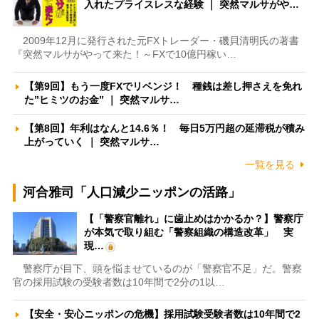
入れたプライスレスな経験 ｜ 突然マルサがや…
2009年12月に発行された元FXトレーダー・磯貝清明氏の著書
『突然マルサがやって来た！～FXで10億円稼い…
【第9回】もう一度FXでリベンジ！ 種銭は差し押さえを免れ
た”ヒミツのお金” ｜ 突然マルサ…
【第8回】年利はなんと14.6％！ 毎日5万円超の延滞税が積み
上がっていく ｜ 突然マルサ…
一覧を見る
河合雅司「人口減少ニッポンの活路」
【「警察官離れ」に歯止めはかかるか？】警察庁
が本気で取り組む「警察組織の構造改革」 実
現…
警察庁が目下、頭を悩ませているのが「警察官不足」だ。警察
官の採用試験の受験者数は10年間で2分の1以…
【安全・安心ニッポンの危機】採用試験受験者数は10年間で2