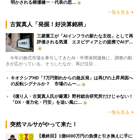
明かされる柳瀬健一・代表の思…
一覧を見る
古賀真人「発掘！好決算銘柄」
三菱重工が「AIインフラの新たな主役」として再
評価される気運 エヌビディアとの提携でAIデ…
今年の株式市場を牽引してきたAI・半導体関連株に、調整の動
きが広がっている。そうしたなか、再び注目…
キオクシアHD「7万円割れからの急反発」は再びの上昇局面へ
の反転シグナルか？ 市場のムー…
《億り人・古賀真人氏が厳選》野村総合研究所だけじゃない！
「DX・省力化・円安」を追い風に…
一覧を見る
突然マルサがやって来た！
【最終回】1億6000万円の負債と引き換えに手に