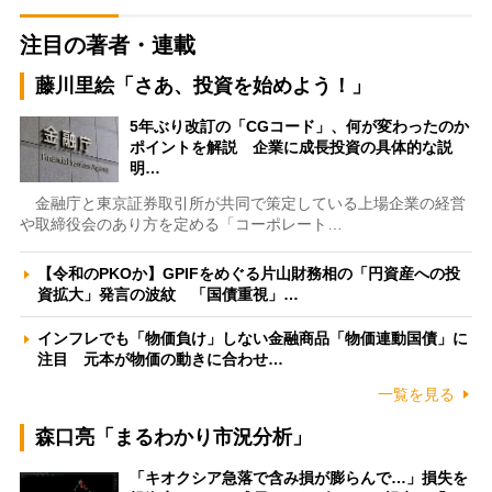
注目の著者・連載
藤川里絵「さあ、投資を始めよう！」
5年ぶり改訂の「CGコード」、何が変わったのか
ポイントを解説 企業に成長投資の具体的な説
明…
金融庁と東京証券取引所が共同で策定している上場企業の経営
や取締役会のあり方を定める「コーポレート…
【令和のPKOか】GPIFをめぐる片山財務相の「円資産への投
資拡大」発言の波紋 「国債重視」…
インフレでも「物価負け」しない金融商品「物価連動国債」に
注目 元本が物価の動きに合わせ…
一覧を見る
森口亮「まるわかり市況分析」
「キオクシア急落で含み損が膨らんで…」損失を