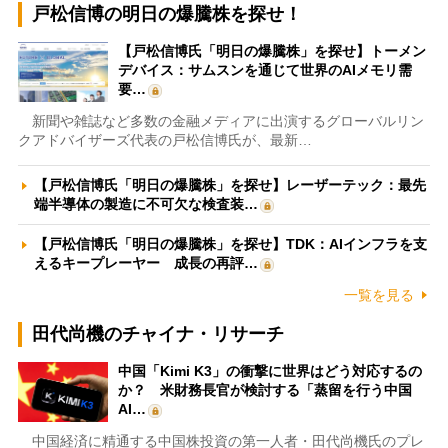
戸松信博の明日の爆騰株を探せ！
【戸松信博氏「明日の爆騰株」を探せ】トーメン
デバイス：サムスンを通じて世界のAIメモリ需
要…
新聞や雑誌など多数の金融メディアに出演するグローバルリン
クアドバイザーズ代表の戸松信博氏が、最新…
【戸松信博氏「明日の爆騰株」を探せ】レーザーテック：最先
端半導体の製造に不可欠な検査装…
【戸松信博氏「明日の爆騰株」を探せ】TDK：AIインフラを支
えるキープレーヤー 成長の再評…
一覧を見る
田代尚機のチャイナ・リサーチ
中国「Kimi K3」の衝撃に世界はどう対応するの
か？ 米財務長官が検討する「蒸留を行う中国
AI…
中国経済に精通する中国株投資の第一人者・田代尚機氏のプレ