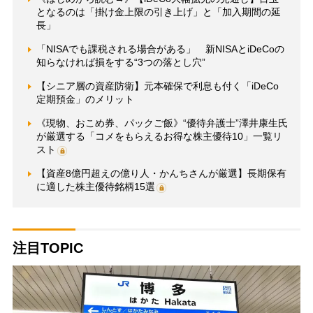
となるのは「掛け金上限の引き上げ」と「加入期間の延
長」
「NISAでも課税される場合がある」 新NISAとiDeCoの
知らなければ損をする“3つの落とし穴”
【シニア層の資産防衛】元本確保で利息も付く「iDeCo
定期預金」のメリット
《現物、おこめ券、パックご飯》“優待弁護士”澤井康生氏
が厳選する「コメをもらえるお得な株主優待10」一覧リ
スト
【資産8億円超えの億り人・かんちさんが厳選】長期保有
に適した株主優待銘柄15選
注目TOPIC