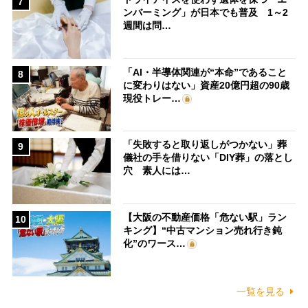
7
ンバーミング」が日本でも普及 1～2
週間は問…
「AI・半導体関連が“本命”であること
8
に変わりはない」資産20億円超の90歳
現役トレー…
「失敗すると取り返しがつかない」葬
9
儀社の手を借りない「DIY葬」の落とし
穴 素人には…
【大阪の不動産価格「危ない駅」ラン
10
キング】“中古マンション売れ行き鈍
化”のワース…
一覧を見る