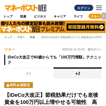
ログイン
トップ
投資
ビジネス
キャリア
ライフ
マネー
トップ
マネー
年金
【iDeCo大改正】節税効果だけでも老後資金を100万
マネー
2025.02.14 15:02
週刊ポスト
iDeCo大改正で60歳からでも「100万円増額」テクニッ
ク
1
2
＃
＃
有料会員限定
【iDeCo大改正】節税効果だけでも老後
資金を100万円以上増やせる可能性 高