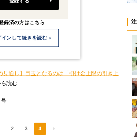
登録する
注
登録済の方はこちら
グインして続きを読む
拡充の見通し】目玉となるのは「掛け金上限の引き上
から読む
日号
2
3
4