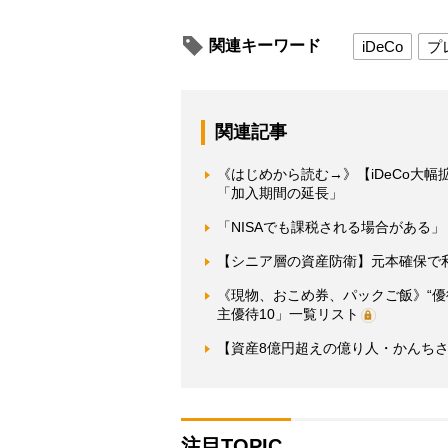
関連キーワード
iDeCo
プ
関連記事
《はじめから読む→》【iDeCo大
「加入期間の延長」
「NISAでも課税される場合がある」 
【シニア層の資産防衛】元本確保で利
《現物、おこめ券、パックご飯》“
主優待10」一覧リスト
【資産8億円超えの億り人・かんちさ
注目TOPIC