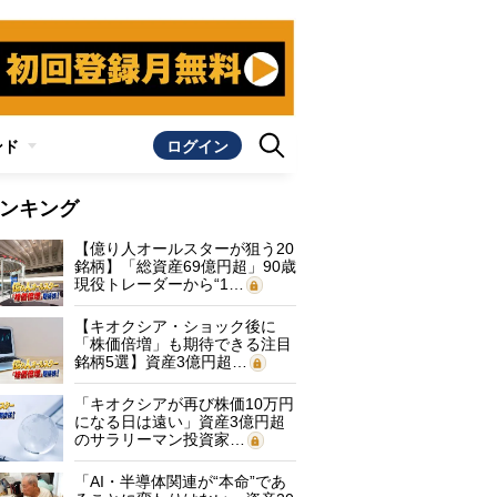
ンド
ログイン
ンキング
【億り人オールスターが狙う20
銘柄】「総資産69億円超」90歳
現役トレーダーから“1…
【キオクシア・ショック後に
「株価倍増」も期待できる注目
銘柄5選】資産3億円超…
「キオクシアが再び株価10万円
になる日は遠い」資産3億円超
のサラリーマン投資家…
「AI・半導体関連が“本命”であ