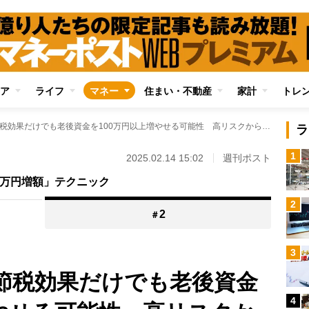
ア
ライフ
マネー
住まい・不動産
家計
トレ
【iDeCo大改正】節税効果だけでも老後資金を100万円以上増やせる可能性 高リスクから低リスクまで「FPが教えるタイプ別6商品」
ラ
1
2025.02.14 15:02
週刊ポスト
00万円増額」テクニック
2
2
＃
3
】節税効果だけでも老後資金
4