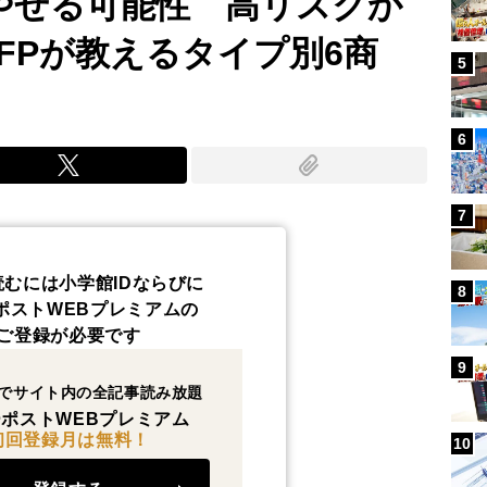
増やせる可能性 高リスクか
FPが教えるタイプ別6商
5
6
7
読むには小学館IDならびに
8
ポストWEBプレミアムの
ご登録が必要です
9
でサイト内の全記事読み放題
ポストWEBプレミアム
初回登録月は無料！
10