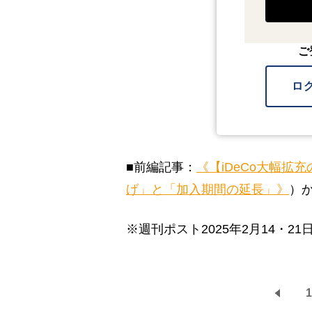
ご
ロ
■前編記事：
《【iDeCo大幅
げ」と「加入期間の延長」》
）
※週刊ポスト2025年2月14・21
1