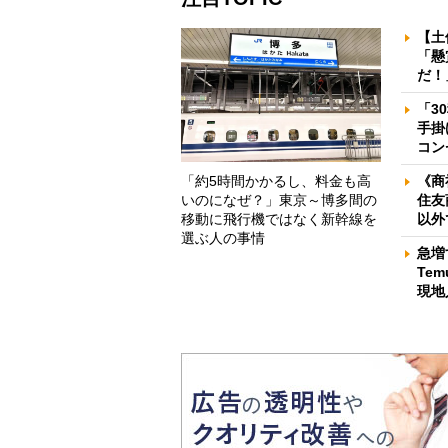
【土
「懸
だ！
「3
手掛
コン
「約5時間かかるし、料金も高
《商
いのになぜ？」東京～博多間の
住友
移動に飛行機ではなく新幹線を
以外
選ぶ人の事情
急増
Te
現地