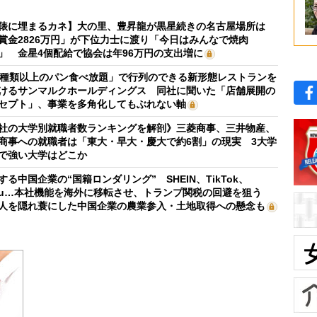
俵に埋まるカネ】大の里、豊昇龍が黒星続きの名古屋場所は
賞金2826万円」が下位力士に渡り「今日はみんなで焼肉
」 金星4個配給で協会は年96万円の支出増に
0種類以上のパン食べ放題」で行列のできる新形態レストランを
けるサンマルクホールディングス 同社に聞いた「店舗展開の
セプト」、事業を多角化してもぶれない軸
社の大学別就職者数ランキングを解剖》三菱商事、三井物産、
商事への就職者は「東大・早大・慶大で約6割」の現実 3大学
で強い大学はどこか
する中国企業の“国籍ロンダリング” SHEIN、TikTok、
mu…本社機能を海外に移転させ、トランプ関税の回避を狙う
人を隠れ蓑にした中国企業の農業参入・土地取得への懸念も