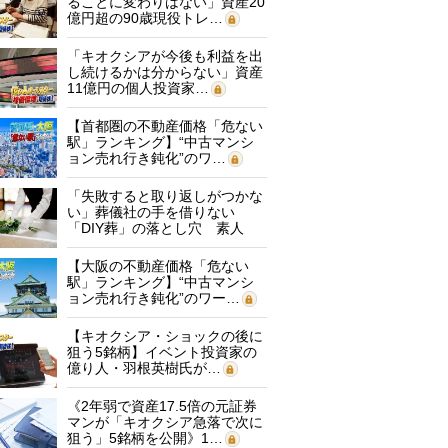
ることに変わりはない」資産20
億円超の90歳現役トレ…
「キオクシアが今後も利益を出
し続けるかは分からない」資産
11億円の個人投資家…
【首都圏の不動産価格「危ない
駅」ランキング】“中古マンシ
ョン売れ行き鈍化”のワ…
「失敗すると取り返しがつかな
い」葬儀社の手を借りない
「DIY葬」の落とし穴 素人
に…
【大阪の不動産価格「危ない
駅」ランキング】“中古マンシ
ョン売れ行き鈍化”のワー…
【キオクシア・ショックの後に
狙う5銘柄】イベント投資家の
億り人・羽根英樹氏が…
《2年弱で資産17.5倍の元証券
マンが「キオクシア急落で次に
狙う」5銘柄を公開》1…