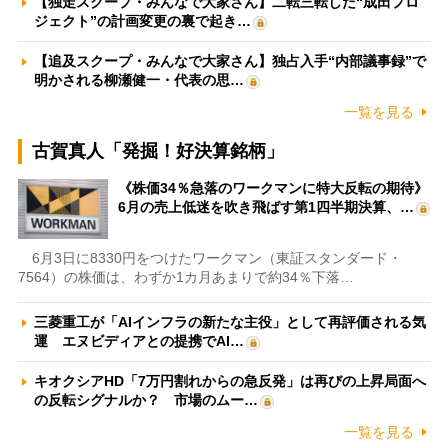
【独走スクープ・みんなで大家さん】二転三転した“成田プロ
ジェクト”の計画変更の裏で起き…
【追及スクープ・みんなで大家さん】独占入手“内部議事録”で
明かされる柳瀬健一・代表の思…
一覧を見る
古賀真人「発掘！好決算銘柄」
《株価34％急落のワークマンに特大反転の期待》
6月の売上低迷を吹き飛ばす第1四半期決算、…
6月3日に8330円をつけたワークマン（東証スタンダード・
7564）の株価は、わずか1カ月あまりで約34％下落…
三菱重工が「AIインフラの新たな主役」として再評価される気
運 エヌビディアとの提携でAI…
キオクシアHD「7万円割れからの急反発」は再びの上昇局面へ
の反転シグナルか？ 市場のムー…
一覧を見る