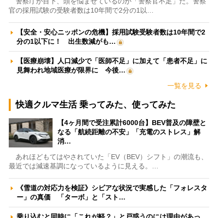
警察庁が目下、頭を悩ませているのが「警察官不足」だ。警察
官の採用試験の受験者数は10年間で2分の1以…
【安全・安心ニッポンの危機】採用試験受験者数は10年間で2
分の1以下に！ 出生数減がも…
【医療崩壊】人口減少で「医師不足」に加えて「患者不足」に
見舞われ地域医療が限界に 今後…
一覧を見る
快適クルマ生活 乗ってみた、使ってみた
【4ヶ月間で受注累計6000台】BEV普及の障壁と
なる「航続距離の不安」「充電のストレス」解
消…
あれほどもてはやされていた「EV（BEV）シフト」の潮流も、
最近では減速基調になっているように見える。…
《雪道の対応力を検証》シビアな状況で実感した「フォレスタ
ー」の真価 「ターボ」と「スト…
乗り込むと同時に「これが軽？」と戸惑うのには理由があっ