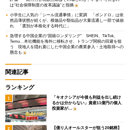
は“社会保障制度の改革議論”と指摘
小学生に人気の「シール流通事情」に変調 「ボンドロ」は依
然品薄状態が続くが、模倣品や類似品が大量流通し一部で値崩
れ 「選別が本格化する時代に」
急増する中国企業の“国籍ロンダリング” SHEIN、TikTok、
Temu…本社機能を海外に移転させ、トランプ関税の回避を狙
う 現地人を隠れ蓑にした中国企業の農業参入・土地取得への
懸念も
関連記事
ランキング
「キオクシアが今後も利益を出し続け
1
るかは分からない」資産11億円の個人
投資家が…
【億り人オールスターが狙う20銘柄】
2