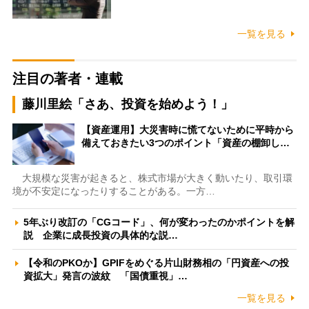
一覧を見る
注目の著者・連載
藤川里絵「さあ、投資を始めよう！」
【資産運用】大災害時に慌てないために平時から
備えておきたい3つのポイント「資産の棚卸し…
大規模な災害が起きると、株式市場が大きく動いたり、取引環
境が不安定になったりすることがある。一方…
5年ぶり改訂の「CGコード」、何が変わったのかポイントを解
説 企業に成長投資の具体的な説…
【令和のPKOか】GPIFをめぐる片山財務相の「円資産への投
資拡大」発言の波紋 「国債重視」…
一覧を見る