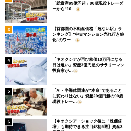
「総資産69億円超」90歳現役トレーダ
ーから“10…
【首都圏の不動産価格「危ない駅」ラ
3
ンキング】“中古マンション売れ行き鈍
化”のワー…
「キオクシアが再び株価10万円になる
4
日は遠い」資産3億円超のサラリーマン
投資家が…
「AI・半導体関連が“本命”であること
5
に変わりはない」資産20億円超の90歳
現役トレー…
【キオクシア・ショック後に「株価倍
6
増」も期待できる注目銘柄5選】資産3