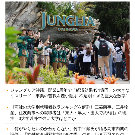
ジャングリア沖縄、開業1周年で「経済効果494億円」の大きな
ミスリード 事業の苦戦を覆い隠す“不透明すぎる巨大な数字”
《商社の大学別就職者数ランキングを解剖》三菱商事、三井物
産、住友商事への就職者は「東大・早大・慶大で約6割」の現
実 3大学以外で強い大学はどこか
「何がやりたいのか分からない」竹中平蔵氏が語る高市内閣の
評価 「給付付き税額控除はその場しのぎ」いま不可欠なの