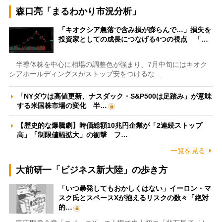
森口亮「まるわかり市況分析」
「キオクシア急落で含み損が膨らんで…」損失を
投資家としての成長につなげる4つの視点 「…
半導体株を中心に相場の調整色が強まり、7月中旬にはキオク
シアホールディングスがストップ安をつけるな…
「NYダウは高値更新、ナスダック・S&P500は足踏み」が意味
する米国株市場の変化 半…
【歴史的な爆騰劇】時価総額10兆円企業が「2連続ストップ
高」「制限値幅拡大」の衝撃 フ…
一覧を見る
大前研一「ビジネス新大陸」の歩き方
「いつ暴発してもおかしくはない」イーロン・マ
スク氏とスペースXが抱えるリスクの数々「絶対
的…