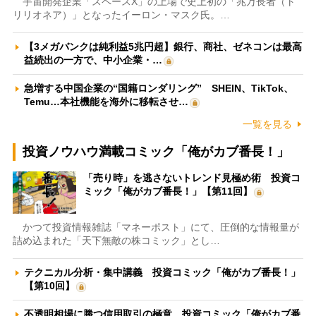
宇宙開発企業「スペースX」の上場で史上初の「兆万長者（ト
リリオネア）」となったイーロン・マスク氏。…
【3メガバンクは純利益5兆円超】銀行、商社、ゼネコンは最高
益続出の一方で、中小企業・…
急増する中国企業の“国籍ロンダリング” SHEIN、TikTok、
Temu…本社機能を海外に移転させ…
一覧を見る
投資ノウハウ満載コミック「俺がカブ番長！」
「売り時」を逃さないトレンド見極め術 投資コ
ミック「俺がカブ番長！」【第11回】
かつて投資情報雑誌「マネーポスト」にて、圧倒的な情報量が
詰め込まれた「天下無敵の株コミック」とし…
テクニカル分析・集中講義 投資コミック「俺がカブ番長！」
【第10回】
不透明相場に勝つ信用取引の極意 投資コミック「俺がカブ番