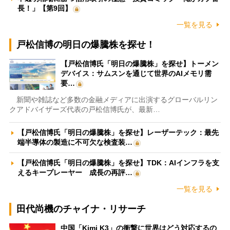
長！」【第9回】
一覧を見る
戸松信博の明日の爆騰株を探せ！
【戸松信博氏「明日の爆騰株」を探せ】トーメン
デバイス：サムスンを通じて世界のAIメモリ需
要…
新聞や雑誌など多数の金融メディアに出演するグローバルリン
クアドバイザーズ代表の戸松信博氏が、最新…
【戸松信博氏「明日の爆騰株」を探せ】レーザーテック：最先
端半導体の製造に不可欠な検査装…
【戸松信博氏「明日の爆騰株」を探せ】TDK：AIインフラを支
えるキープレーヤー 成長の再評…
一覧を見る
田代尚機のチャイナ・リサーチ
中国「Kimi K3」の衝撃に世界はどう対応するの