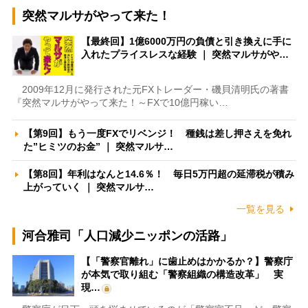
突然マルサがやって来た！
【最終回】1億6000万円の負債と引き換えに手に
入れたプライスレスな経験 ｜ 突然マルサがや…
2009年12月に発行された元FXトレーダー・磯貝清明氏の著書
『突然マルサがやって来た！～FXで10億円稼い…
【第9回】もう一度FXでリベンジ！ 種銭は差し押さえを免れ
た”ヒミツのお金” ｜ 突然マルサ…
【第8回】年利はなんと14.6％！ 毎日5万円超の延滞税が積み
上がっていく ｜ 突然マルサ…
一覧を見る
河合雅司「人口減少ニッポンの活路」
【「警察官離れ」に歯止めはかかるか？】警察庁
が本気で取り組む「警察組織の構造改革」 実
現…