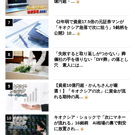
億円超・…
《2年弱で資産17.5倍の元証券マンが
7
「キオクシア急落で次に狙う」5銘柄を
公開》10…
「失敗すると取り返しがつかない」葬
8
儀社の手を借りない「DIY葬」の落とし
穴 素人には…
【資産10億円超・かんちさんが厳
9
選！】「キオクシアの次」に資金が流
れる期待の高…
キオクシア・ショックで「次にマネー
10
が流れる」16銘柄 AI相場の裏で割安
に放置され…