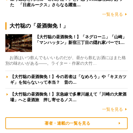
た 「日産ルークス」さらなる躍進…
一覧を見る
大竹聡の「昼酒御免！」
【大竹聡の昼酒御免！】「ネグローニ」「山崎」
「マンハッタン」新宿三丁目の隠れ家バーで1…
お酒はいつ飲んでもいいものだが、昼から飲むお酒にはまた格
別の味わいがある――。ライター・作家の大竹…
【大竹聡の昼酒御免！】今の若者は「なめろう」や「キヌカツ
ギ」を知らないって本当？ 昔の…
【大竹聡の昼酒御免！】京急線で多摩川越えて「川崎の大衆酒
場」へと昼酒旅 押し寄せるノス…
一覧を見る
著者・連載の一覧を見る