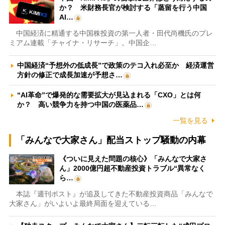
か？ 米財務長官が検討する「蒸留を行う中国
AI…
中国経済に精通する中国株投資の第一人者・田代尚機氏のプレ
ミアム連載「チャイナ・リサーチ」。中国企…
中国経済“予想外の低成長”で政策のテコ入れ必至か 経済運営
方針の修正で成長加速が予想さ…
“AI革命”で爆発的な需要拡大が見込まれる「CXO」とは何
か？ 高い競争力を持つ中国の医薬品…
一覧を見る
「みんなで大家さん」配当ストップ騒動の内幕
《ついに見えた問題の核心》「みんなで大家さ
ん」2000億円超不動産投資トラブル“異常なく
ら…
本誌『週刊ポスト』が追及してきた不動産投資商品「みんなで
大家さん」がいよいよ最終局面を迎えている…