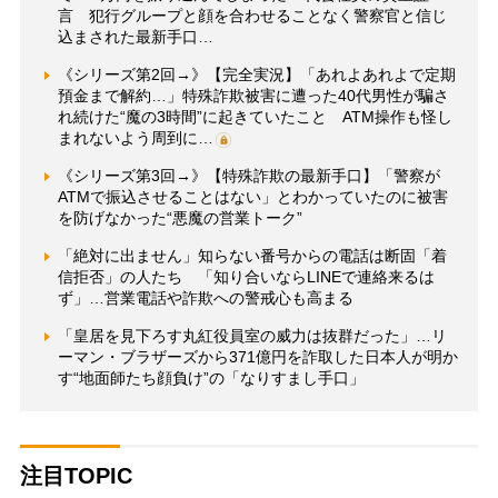
言 犯行グループと顔を合わせることなく警察官と信じ
込まされた最新手口…
《シリーズ第2回→》【完全実況】「あれよあれよで定期
預金まで解約…」特殊詐欺被害に遭った40代男性が騙さ
れ続けた“魔の3時間”に起きていたこと ATM操作も怪し
まれないよう周到に…
《シリーズ第3回→》【特殊詐欺の最新手口】「警察が
ATMで振込させることはない」とわかっていたのに被害
を防げなかった“悪魔の営業トーク”
「絶対に出ません」知らない番号からの電話は断固「着
信拒否」の人たち 「知り合いならLINEで連絡来るは
ず」…営業電話や詐欺への警戒心も高まる
「皇居を見下ろす丸紅役員室の威力は抜群だった」…リ
ーマン・ブラザーズから371億円を詐取した日本人が明か
す“地面師たち顔負け”の「なりすまし手口」
注目TOPIC