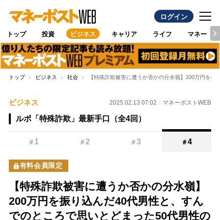
ログイン
トップ
投資
ビジネス
キャリア
ライフ
マネー
トップ
ビジネス
社会
【特殊詐欺被害に遭うか否かの分水嶺】200万円を振
ビジネス
2025.02.13 07:02
マネーポストWEB
ルポ「特殊詐欺」最新手口（全4回）
1
2
3
4
＃
＃
＃
＃
有料会員限定
【特殊詐欺被害に遭うか否かの分水嶺】
200万円を振り込んだ40代男性と、すん
でのところで思いとどまった50代男性の