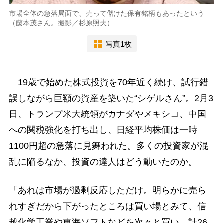
市場全体の急落局面で、売って儲けた保有銘柄もあったという
（藤本茂さん。撮影／杉原照夫）
写真1枚
19歳で始めた株式投資を70年近く続け、試行錯
誤しながら巨額の資産を築いた“シゲルさん”。2月3
日、トランプ米大統領がカナダやメキシコ、中国
への関税強化を打ち出し、日経平均株価は一時
1100円超の急落に見舞われた。多くの投資家が混
乱に陥るなか、投資の達人はどう動いたのか。
「あれは市場が過剰反応しただけ。明らかに売ら
れすぎだから下がったところは買い場とみて、信
越化学工業や東海ソフトなどを次々と買い、計26