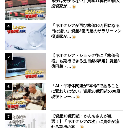
るかは分からない」資産11億円の個人
投資家が…
「キオクシアが再び株価10万円になる
4
日は遠い」資産3億円超のサラリーマン
投資家が…
【キオクシア・ショック後に「株価倍
5
増」も期待できる注目銘柄5選】資産3
億円超・…
「AI・半導体関連が“本命”であること
6
に変わりはない」資産20億円超の90歳
現役トレー…
【資産10億円超・かんちさんが厳
7
選！】「キオクシアの次」に資金が流
れる期待の高…