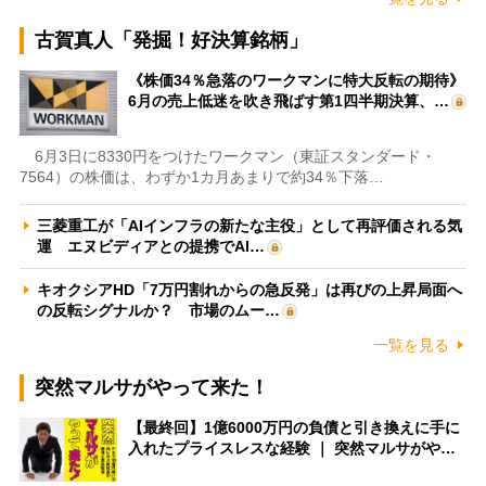
古賀真人「発掘！好決算銘柄」
《株価34％急落のワークマンに特大反転の期待》
6月の売上低迷を吹き飛ばす第1四半期決算、…
6月3日に8330円をつけたワークマン（東証スタンダード・
7564）の株価は、わずか1カ月あまりで約34％下落…
三菱重工が「AIインフラの新たな主役」として再評価される気
運 エヌビディアとの提携でAI…
キオクシアHD「7万円割れからの急反発」は再びの上昇局面へ
の反転シグナルか？ 市場のムー…
一覧を見る
突然マルサがやって来た！
【最終回】1億6000万円の負債と引き換えに手に
入れたプライスレスな経験 ｜ 突然マルサがや…