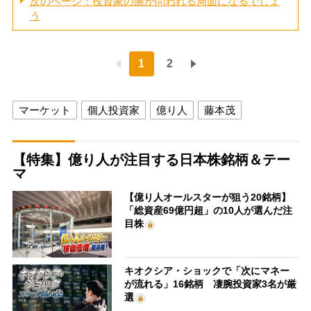
次のページ：投資家の腕が問われる局面になるでしょ
う
1
2
マーケット
個人投資家
億り人
藤本茂
【特集】億り人が注目する日本株銘柄＆テー
マ
【億り人オールスターが狙う20銘柄】
「総資産69億円超」の10人が選んだ注
目株
キオクシア・ショックで「次にマネー
が流れる」16銘柄 凄腕投資家3名が厳
選