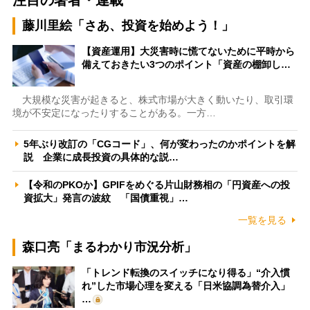
藤川里絵「さあ、投資を始めよう！」
【資産運用】大災害時に慌てないために平時から
備えておきたい3つのポイント「資産の棚卸し…
大規模な災害が起きると、株式市場が大きく動いたり、取引環
境が不安定になったりすることがある。一方…
5年ぶり改訂の「CGコード」、何が変わったのかポイントを解
説 企業に成長投資の具体的な説…
【令和のPKOか】GPIFをめぐる片山財務相の「円資産への投
資拡大」発言の波紋 「国債重視」…
一覧を見る
森口亮「まるわかり市況分析」
「トレンド転換のスイッチになり得る」“介入慣
れ”した市場心理を変える「日米協調為替介入」
…