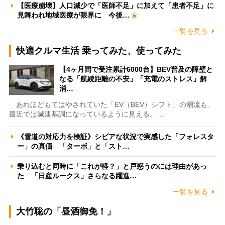
【医療崩壊】人口減少で「医師不足」に加えて「患者不足」に
見舞われ地域医療が限界に 今後…
一覧を見る
快適クルマ生活 乗ってみた、使ってみた
【4ヶ月間で受注累計6000台】BEV普及の障壁と
なる「航続距離の不安」「充電のストレス」解
消…
あれほどもてはやされていた「EV（BEV）シフト」の潮流も、
最近では減速基調になっているように見える。…
《雪道の対応力を検証》シビアな状況で実感した「フォレスタ
ー」の真価 「ターボ」と「スト…
乗り込むと同時に「これが軽？」と戸惑うのには理由があっ
た 「日産ルークス」さらなる躍進…
一覧を見る
大竹聡の「昼酒御免！」