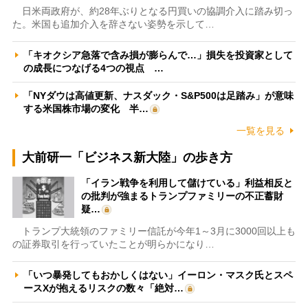
日米両政府が、約28年ぶりとなる円買いの協調介入に踏み切っ
た。米国も追加介入を辞さない姿勢を示して…
「キオクシア急落で含み損が膨らんで…」損失を投資家として
の成長につなげる4つの視点 …
「NYダウは高値更新、ナスダック・S&P500は足踏み」が意味
する米国株市場の変化 半…
一覧を見る
大前研一「ビジネス新大陸」の歩き方
「イラン戦争を利用して儲けている」利益相反と
の批判が強まるトランプファミリーの不正蓄財
疑…
トランプ大統領のファミリー信託が今年1～3月に3000回以上も
の証券取引を行っていたことが明らかになり…
「いつ暴発してもおかしくはない」イーロン・マスク氏とスペ
ースXが抱えるリスクの数々「絶対…