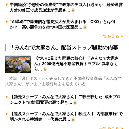
中国経済“予想外の低成長”で政策のテコ入れ必至か 経済運営
方針の修正で成長加速が予想さ…
“AI革命”で爆発的な需要拡大が見込まれる「CXO」とは何
か？ 高い競争力を持つ中国の医薬品…
一覧を見る
「みんなで大家さん」配当ストップ騒動の内幕
《ついに見えた問題の核心》「みんなで大家さ
ん」2000億円超不動産投資トラブル“異常なく
ら…
本誌『週刊ポスト』が追及してきた不動産投資商品「みんなで
大家さん」がいよいよ最終局面を迎えている…
【独走スクープ・みんなで大家さん】二転三転した“成田プロ
ジェクト”の計画変更の裏で起き…
【追及スクープ・みんなで大家さん】独占入手“内部議事録”で
明かされる柳瀬健一・代表の思…
一覧を見る