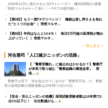
2009年12月に発行された元FXトレーダー・磯貝清明氏の著書
『突然マルサがやって来た！～FXで10億円稼い…
【第9回】もう一度FXでリベンジ！ 種銭は差し押さえを免れ
た”ヒミツのお金” ｜ 突然マルサ…
【第8回】年利はなんと14.6％！ 毎日5万円超の延滞税が積み
上がっていく ｜ 突然マルサ…
一覧を見る
河合雅司「人口減少ニッポンの活路」
【「警察官離れ」に歯止めはかかるか？】警察庁
が本気で取り組む「警察組織の構造改革」 実
現…
警察庁が目下、頭を悩ませているのが「警察官不足」だ。警察
官の採用試験の受験者数は10年間で2分の1以…
【安全・安心ニッポンの危機】採用試験受験者数は10年間で2
分の1以下に！ 出生数減がも…