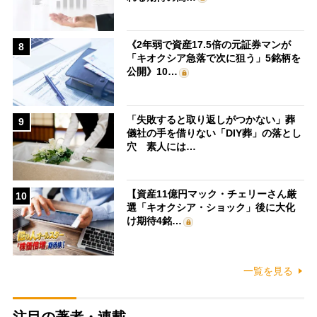
《2年弱で資産17.5倍の元証券マンが
8
「キオクシア急落で次に狙う」5銘柄を
公開》10…
「失敗すると取り返しがつかない」葬
9
儀社の手を借りない「DIY葬」の落とし
穴 素人には…
【資産11億円マック・チェリーさん厳
10
選「キオクシア・ショック」後に大化
け期待4銘…
一覧を見る
注目の著者・連載