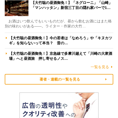
【大竹聡の昼酒御免！】「ネグローニ」「山崎」
「マンハッタン」新宿三丁目の隠れ家バーで1…
お酒はいつ飲んでもいいものだが、昼から飲むお酒にはまた格
別の味わいがある――。ライター・作家の大竹…
【大竹聡の昼酒御免！】今の若者は「なめろう」や「キヌカツ
ギ」を知らないって本当？ 昔の…
【大竹聡の昼酒御免！】京急線で多摩川越えて「川崎の大衆酒
場」へと昼酒旅 押し寄せるノス…
一覧を見る
著者・連載の一覧を見る