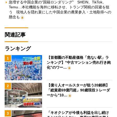
急増する中国企業の“国籍ロンダリング” SHEIN、TikTok、
Temu…本社機能を海外に移転させ、トランプ関税の回避を狙
う 現地人を隠れ蓑にした中国企業の農業参入・土地取得への
懸念も
関連記事
ランキング
【首都圏の不動産価格「危ない駅」ラ
1
ンキング】“中古マンション売れ行き鈍
化”のワー…
【億り人オールスターが狙う20銘柄】
2
「総資産69億円超」90歳現役トレーダ
ーから“10…
「キオクシアが今後も利益を出し続け
3