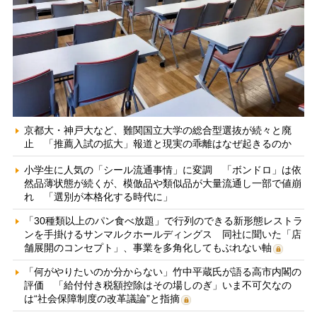
京都大・神戸大など、難関国立大学の総合型選抜が続々と廃
止 「推薦入試の拡大」報道と現実の乖離はなぜ起きるのか
小学生に人気の「シール流通事情」に変調 「ボンドロ」は依
然品薄状態が続くが、模倣品や類似品が大量流通し一部で値崩
れ 「選別が本格化する時代に」
「30種類以上のパン食べ放題」で行列のできる新形態レストラ
ンを手掛けるサンマルクホールディングス 同社に聞いた「店
舗展開のコンセプト」、事業を多角化してもぶれない軸
「何がやりたいのか分からない」竹中平蔵氏が語る高市内閣の
評価 「給付付き税額控除はその場しのぎ」いま不可欠なの
は“社会保障制度の改革議論”と指摘