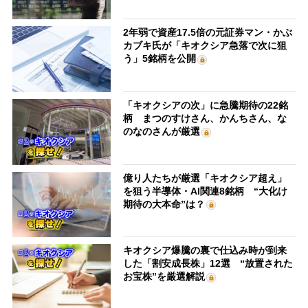
2年弱で資産17.5倍の元証券マン・かぶ
カブキ氏が「キオクシア急落で次に狙
う」5銘柄を公開
「キオクシアの次」に急騰期待の22銘
柄 まつのすけさん、かんちさん、な
のなのさんが厳選
億り人たちが厳選「キオクシア超え」
を狙う半導体・AI関連8銘柄 “大化け
期待の大本命”は？
キオクシア爆騰の裏で仕込み時が到来
した「割安成長株」12選 “放置された
お宝株”を厳選解説