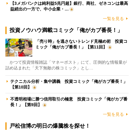
【3メガバンクは純利益5兆円超】銀行、商社、ゼネコンは最高
益続出の一方で、中小企業・…
一覧を見る
投資ノウハウ満載コミック「俺がカブ番長！」
「売り時」を逃さないトレンド見極め術 投資コ
ミック「俺がカブ番長！」【第11回】
かつて投資情報雑誌「マネーポスト」にて、圧倒的な情報量が
詰め込まれた「天下無敵の株コミック」とし…
テクニカル分析・集中講義 投資コミック「俺がカブ番長！」
【第10回】
不透明相場に勝つ信用取引の極意 投資コミック「俺がカブ番
長！」【第9回】
一覧を見る
戸松信博の明日の爆騰株を探せ！