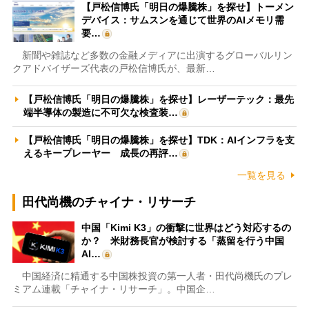
【戸松信博氏「明日の爆騰株」を探せ】トーメン
デバイス：サムスンを通じて世界のAIメモリ需
要…
新聞や雑誌など多数の金融メディアに出演するグローバルリン
クアドバイザーズ代表の戸松信博氏が、最新…
【戸松信博氏「明日の爆騰株」を探せ】レーザーテック：最先
端半導体の製造に不可欠な検査装…
【戸松信博氏「明日の爆騰株」を探せ】TDK：AIインフラを支
えるキープレーヤー 成長の再評…
一覧を見る
田代尚機のチャイナ・リサーチ
中国「Kimi K3」の衝撃に世界はどう対応するの
か？ 米財務長官が検討する「蒸留を行う中国
AI…
中国経済に精通する中国株投資の第一人者・田代尚機氏のプレ
ミアム連載「チャイナ・リサーチ」。中国企…