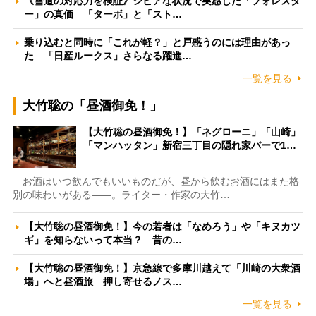
《雪道の対応力を検証》シビアな状況で実感した「フォレスタ
ー」の真価 「ターボ」と「スト…
乗り込むと同時に「これが軽？」と戸惑うのには理由があっ
た 「日産ルークス」さらなる躍進…
一覧を見る
大竹聡の「昼酒御免！」
【大竹聡の昼酒御免！】「ネグローニ」「山崎」
「マンハッタン」新宿三丁目の隠れ家バーで1…
お酒はいつ飲んでもいいものだが、昼から飲むお酒にはまた格
別の味わいがある――。ライター・作家の大竹…
【大竹聡の昼酒御免！】今の若者は「なめろう」や「キヌカツ
ギ」を知らないって本当？ 昔の…
【大竹聡の昼酒御免！】京急線で多摩川越えて「川崎の大衆酒
場」へと昼酒旅 押し寄せるノス…
一覧を見る