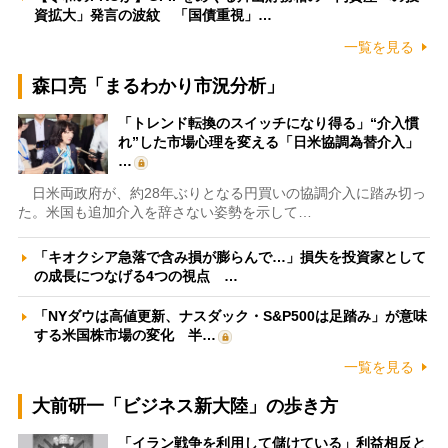
資拡大」発言の波紋 「国債重視」…
一覧を見る
森口亮「まるわかり市況分析」
「トレンド転換のスイッチになり得る」“介入慣
れ”した市場心理を変える「日米協調為替介入」
…
日米両政府が、約28年ぶりとなる円買いの協調介入に踏み切っ
た。米国も追加介入を辞さない姿勢を示して…
「キオクシア急落で含み損が膨らんで…」損失を投資家として
の成長につなげる4つの視点 …
「NYダウは高値更新、ナスダック・S&P500は足踏み」が意味
する米国株市場の変化 半…
一覧を見る
大前研一「ビジネス新大陸」の歩き方
「イラン戦争を利用して儲けている」利益相反と