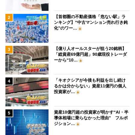
【首都圏の不動産価格「危ない駅」ラ
2
ンキング】“中古マンション売れ行き鈍
化”のワー…
【億り人オールスターが狙う20銘柄】
3
「総資産69億円超」90歳現役トレーダ
ーから“10…
「キオクシアが今後も利益を出し続け
4
るかは分からない」資産11億円の個人
投資家が…
資産10億円超の投資家が明かす“AI・半
5
導体相場に乗らなかった理由” フルポ
ジション…