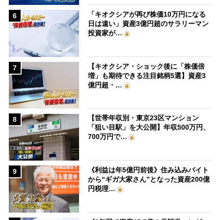
「キオクシアが再び株価10万円になる
6
日は遠い」資産3億円超のサラリーマン
投資家が…
【キオクシア・ショック後に「株価倍
7
増」も期待できる注目銘柄5選】資産3
億円超・…
【世帯年収別・東京23区マンション
8
「狙い目駅」を大公開】年収500万円、
700万円で…
《利益は年5億円前後》住み込みバイト
9
から“ギガ大家さん”となった資産200億
円税理…