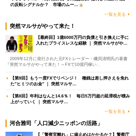
の反転シグナルか？ 市場のムー…
一覧を見る
突然マルサがやって来た！
【最終回】1億6000万円の負債と引き換えに手に
入れたプライスレスな経験 ｜ 突然マルサがや…
2009年12月に発行された元FXトレーダー・磯貝清明氏の著書
『突然マルサがやって来た！～FXで10億円稼い…
【第9回】もう一度FXでリベンジ！ 種銭は差し押さえを免れ
た”ヒミツのお金” ｜ 突然マルサ…
【第8回】年利はなんと14.6％！ 毎日5万円超の延滞税が積み
上がっていく ｜ 突然マルサ…
一覧を見る
河合雅司「人口減少ニッポンの活路」
【「警察官離れ」に歯止めはかかるか？】警察庁