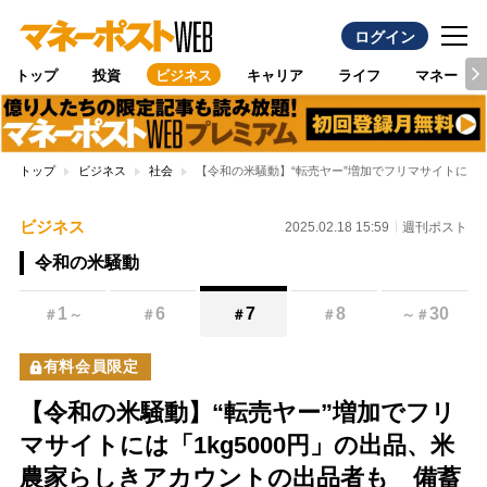
ログイン
トップ
投資
ビジネス
キャリア
ライフ
マネー
トップ
ビジネス
社会
【令和の米騒動】“転売ヤー”増加でフリマサイトには
ビジネス
2025.02.18 15:59
週刊ポスト
令和の米騒動
1
6
7
8
30
＃
～
＃
＃
＃
～
＃
有料会員限定
【令和の米騒動】“転売ヤー”増加でフリ
マサイトには「1kg5000円」の出品、米
農家らしきアカウントの出品者も 備蓄