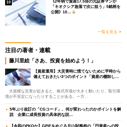
《2年弱で資産17.5倍の元証券マンが
10
「キオクシア急落で次に狙う」5銘柄を
公開》10…
一覧を見る
注目の著者・連載
藤川里絵「さあ、投資を始めよう！」
【資産運用】大災害時に慌てないために平時から
備えておきたい3つのポイント「資産の棚卸し…
大規模な災害が起きると、株式市場が大きく動いたり、取引環
境が不安定になったりすることがある。一方…
5年ぶり改訂の「CGコード」、何が変わったのかポイントを解
説 企業に成長投資の具体的な説…
【令和のPKOか】GPIFをめぐる片山財務相の「円資産への投