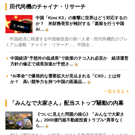
田代尚機のチャイナ・リサーチ
中国「Kimi K3」の衝撃に世界はどう対応するの
か？ 米財務長官が検討する「蒸留を行う中国
AI…
中国経済に精通する中国株投資の第一人者・田代尚機氏のプレ
ミアム連載「チャイナ・リサーチ」。中国企…
中国経済“予想外の低成長”で政策のテコ入れ必至か 経済運営
方針の修正で成長加速が予想さ…
“AI革命”で爆発的な需要拡大が見込まれる「CXO」とは何
か？ 高い競争力を持つ中国の医薬品…
一覧を見る
「みんなで大家さん」配当ストップ騒動の内幕
《ついに見えた問題の核心》「みんなで大家さ
ん」2000億円超不動産投資トラブル“異常なく
ら…