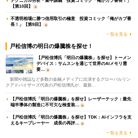
テクニカル分析・集中講義 投資コミック「俺がカブ番長！」
【第10回】
不透明相場に勝つ信用取引の極意 投資コミック「俺がカブ番
長！」【第9回】
一覧を見る
戸松信博の明日の爆騰株を探せ！
【戸松信博氏「明日の爆騰株」を探せ】トーメン
デバイス：サムスンを通じて世界のAIメモリ需
要…
新聞や雑誌など多数の金融メディアに出演するグローバルリン
クアドバイザーズ代表の戸松信博氏が、最新…
【戸松信博氏「明日の爆騰株」を探せ】レーザーテック：最先
端半導体の製造に不可欠な検査装…
【戸松信博氏「明日の爆騰株」を探せ】TDK：AIインフラを支
えるキープレーヤー 成長の再評…
一覧を見る