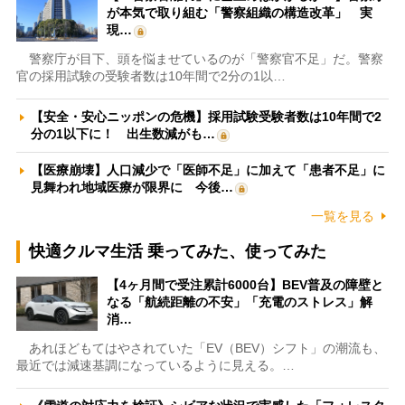
が本気で取り組む「警察組織の構造改革」 実
現…
警察庁が目下、頭を悩ませているのが「警察官不足」だ。警察
官の採用試験の受験者数は10年間で2分の1以…
【安全・安心ニッポンの危機】採用試験受験者数は10年間で2
分の1以下に！ 出生数減がも…
【医療崩壊】人口減少で「医師不足」に加えて「患者不足」に
見舞われ地域医療が限界に 今後…
一覧を見る
快適クルマ生活 乗ってみた、使ってみた
【4ヶ月間で受注累計6000台】BEV普及の障壁と
なる「航続距離の不安」「充電のストレス」解
消…
あれほどもてはやされていた「EV（BEV）シフト」の潮流も、
最近では減速基調になっているように見える。…