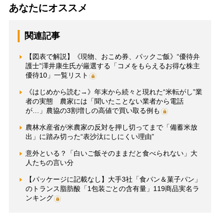
あなたにオススメ
関連記事
【図表で解説】《現物、おこめ券、パックご飯》“優待弁
護士”澤井康生氏が厳選する「コメをもらえるお得な株主
優待10」一覧リスト
《はじめから読む→》年末から続々と現れた“米転がし”業
者の実態 農家には「聞いたことない業者から電話
が…」農協の3割増しの高値で買い取る例も
農林水産省が米農家の反対を押し切ってまで「備蓄米放
出」に踏み切った“表沙汰にしにくい理由”
意外といる？「白いご飯そのままだと食べられない」大
人たちの言い分
【パッケージに記載なし】大手3社「食パン＆菓子パン」
のトランス脂肪酸「1包装ごとの含有量」119商品実名ラ
ンキング