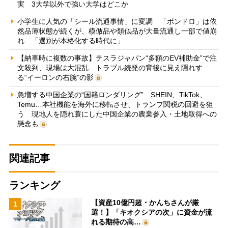
実 3大学以外で強い大学はどこか
小学生に人気の「シール流通事情」に変調 「ボンドロ」は依
然品薄状態が続くが、模倣品や類似品が大量流通し一部で値崩
れ 「選別が本格化する時代に」
【納車時に複数の事故】テスラジャパン“多額のEV補助金”で注
文殺到、現場は大混乱 トラブル続発の背後に見え隠れす
る“イーロンの右腕”の影
急増する中国企業の“国籍ロンダリング” SHEIN、TikTok、
Temu…本社機能を海外に移転させ、トランプ関税の回避を狙
う 現地人を隠れ蓑にした中国企業の農業参入・土地取得への
懸念も
関連記事
ランキング
【資産10億円超・かんちさんが厳
1
選！】「キオクシアの次」に資金が流
れる期待の高…