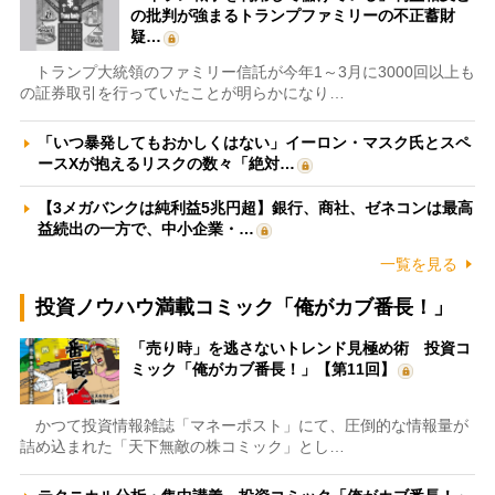
の批判が強まるトランプファミリーの不正蓄財
疑…
トランプ大統領のファミリー信託が今年1～3月に3000回以上も
の証券取引を行っていたことが明らかになり…
「いつ暴発してもおかしくはない」イーロン・マスク氏とスペ
ースXが抱えるリスクの数々「絶対…
【3メガバンクは純利益5兆円超】銀行、商社、ゼネコンは最高
益続出の一方で、中小企業・…
一覧を見る
投資ノウハウ満載コミック「俺がカブ番長！」
「売り時」を逃さないトレンド見極め術 投資コ
ミック「俺がカブ番長！」【第11回】
かつて投資情報雑誌「マネーポスト」にて、圧倒的な情報量が
詰め込まれた「天下無敵の株コミック」とし…