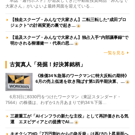
本誌『週刊ポスト』が追及してきた不動産投資商品「みんなで
大家さん」がいよいよ最終局面を迎えている…
【独走スクープ・みんなで大家さん】二転三転した“成田プロ
ジェクト”の計画変更の裏で起き…
【追及スクープ・みんなで大家さん】独占入手“内部議事録”で
明かされる柳瀬健一・代表の思…
一覧を見る
古賀真人「発掘！好決算銘柄」
《株価34％急落のワークマンに特大反転の期待》
6月の売上低迷を吹き飛ばす第1四半期決算、…
6月3日に8330円をつけたワークマン（東証スタンダード・
7564）の株価は、わずか1カ月あまりで約34％下落…
三菱重工が「AIインフラの新たな主役」として再評価される気
運 エヌビディアとの提携でAI…
キオクシアHD「7万円割れからの急反発」は再びの上昇局面へ