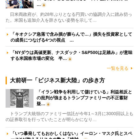
…
日米両政府が、約28年ぶりとなる円買いの協調介入に踏み切っ
た。米国も追加介入を辞さない姿勢を示して…
「キオクシア急落で含み損が膨らんで…」損失を投資家として
の成長につなげる4つの視点 …
「NYダウは高値更新、ナスダック・S&P500は足踏み」が意味
する米国株市場の変化 半…
一覧を見る
大前研一「ビジネス新大陸」の歩き方
「イラン戦争を利用して儲けている」利益相反と
の批判が強まるトランプファミリーの不正蓄財
疑…
トランプ大統領のファミリー信託が今年1～3月に3000回以上も
の証券取引を行っていたことが明らかになり…
「いつ暴発してもおかしくはない」イーロン・マスク氏とスペ