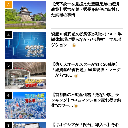
【天下統一を見据えた豊臣兄弟の経済
3
政策】秀吉が弟・秀長を紀伊に転封し
た納得の事情…
資産10億円超の投資家が明かす“AI・半
4
導体相場に乗らなかった理由” フルポ
ジション…
【億り人オールスターが狙う20銘柄】
5
「総資産69億円超」90歳現役トレーダ
ーから“10…
【首都圏の不動産価格「危ない駅」ラ
6
ンキング】“中古マンション売れ行き鈍
化”のワー…
【キオクシアが「配当」導入へ】それ
7