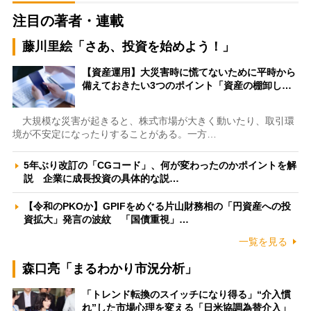
注目の著者・連載
藤川里絵「さあ、投資を始めよう！」
【資産運用】大災害時に慌てないために平時から
備えておきたい3つのポイント「資産の棚卸し…
大規模な災害が起きると、株式市場が大きく動いたり、取引環
境が不安定になったりすることがある。一方…
5年ぶり改訂の「CGコード」、何が変わったのかポイントを解
説 企業に成長投資の具体的な説…
【令和のPKOか】GPIFをめぐる片山財務相の「円資産への投
資拡大」発言の波紋 「国債重視」…
一覧を見る
森口亮「まるわかり市況分析」
「トレンド転換のスイッチになり得る」“介入慣
れ”した市場心理を変える「日米協調為替介入」