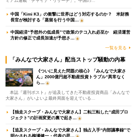
ミアム連載「チャイナ・リサーチ」。中国の…
中国「Kimi K3」の衝撃に世界はどう対応するのか？ 米財務
長官が検討する「蒸留を行う中国…
中国経済“予想外の低成長”で政策のテコ入れ必至か 経済運営
方針の修正で成長加速が予想さ…
一覧を見る
「みんなで大家さん」配当ストップ騒動の内幕
《ついに見えた問題の核心》「みんなで大家さ
ん」2000億円超不動産投資トラブル“異常なく
ら…
本誌『週刊ポスト』が追及してきた不動産投資商品「みんなで
大家さん」がいよいよ最終局面を迎えている…
【独走スクープ・みんなで大家さん】二転三転した“成田プロ
ジェクト”の計画変更の裏で起き…
【追及スクープ・みんなで大家さん】独占入手“内部議事録”で
明かされる柳瀬健一・代表の思…