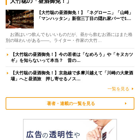
大竹聡の「昼酒御免！」
【大竹聡の昼酒御免！】「ネグローニ」「山崎」
「マンハッタン」新宿三丁目の隠れ家バーで1…
お酒はいつ飲んでもいいものだが、昼から飲むお酒にはまた格
別の味わいがある――。ライター・作家の大竹…
【大竹聡の昼酒御免！】今の若者は「なめろう」や「キヌカツ
ギ」を知らないって本当？ 昔の…
【大竹聡の昼酒御免！】京急線で多摩川越えて「川崎の大衆酒
場」へと昼酒旅 押し寄せるノス…
一覧を見る
著者・連載の一覧を見る