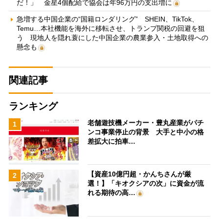
だ！」 金星4個配給で協会は年96万円の支出増に
急増する中国企業の“国籍ロンダリング” SHEIN、TikTok、
Temu…本社機能を海外に移転させ、トランプ関税の回避を狙
う 現地人を隠れ蓑にした中国企業の農業参入・土地取得への
懸念も
関連記事
ランキング
老舗遊技機メーカー・豊丸産業がパチ
1
ンコ事業停止の背景 大手と中小の格
差拡大に拍車…
【資産10億円超・かんちさんが厳
2
選！】「キオクシアの次」に資金が流
れる期待の高…