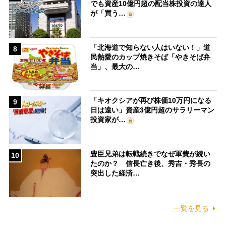
でも資産10億円超の配当株投資の達人
が「買う…
「北海道で知らない人はいない！」道
8
民熱愛のカップ焼きそば「やきそば弁
当」、最大の…
「キオクシアが再び株価10万円になる
9
日は遠い」資産3億円超のサラリーマン
投資家が…
豊臣兄弟は転戦続きでなぜ軍費が続い
10
たのか？ 信長亡き後、秀吉・秀長の
突出した経済…
一覧を見る