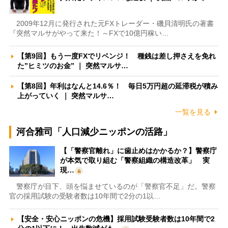
2009年12月に発行された元FXトレーダー・磯貝清明氏の著書
『突然マルサがやって来た！～FXで10億円稼い…
【第9回】もう一度FXでリベンジ！ 種銭は差し押さえを免れ
た”ヒミツのお金” ｜ 突然マルサ…
【第8回】年利はなんと14.6％！ 毎日5万円超の延滞税が積み
上がっていく ｜ 突然マルサ…
一覧を見る
河合雅司「人口減少ニッポンの活路」
【「警察官離れ」に歯止めはかかるか？】警察庁
が本気で取り組む「警察組織の構造改革」 実
現…
警察庁が目下、頭を悩ませているのが「警察官不足」だ。警察
官の採用試験の受験者数は10年間で2分の1以…
【安全・安心ニッポンの危機】採用試験受験者数は10年間で2