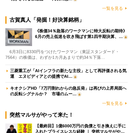
一覧を見る
古賀真人「発掘！好決算銘柄」
《株価34％急落のワークマンに特大反転の期待》
6月の売上低迷を吹き飛ばす第1四半期決算、…
6月3日に8330円をつけたワークマン（東証スタンダード・
7564）の株価は、わずか1カ月あまりで約34％下落…
三菱重工が「AIインフラの新たな主役」として再評価される気
運 エヌビディアとの提携でAI…
キオクシアHD「7万円割れからの急反発」は再びの上昇局面へ
の反転シグナルか？ 市場のムー…
一覧を見る
突然マルサがやって来た！
【最終回】1億6000万円の負債と引き換えに手に
入れたプライスレスな経験 ｜ 突然マルサがや…