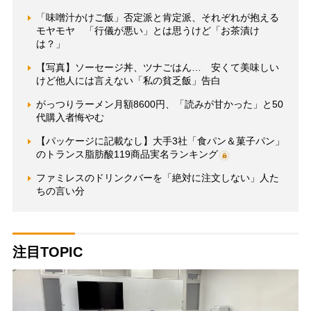
「味噌汁かけご飯」否定派と肯定派、それぞれが抱える
モヤモヤ 「行儀が悪い」とは思うけど「お茶漬け
は？」
【写真】ソーセージ丼、ツナごはん… 安くて美味しい
けど他人には言えない「私の貧乏飯」告白
がっつりラーメン月額8600円、「読みが甘かった」と50
代購入者悔やむ
【パッケージに記載なし】大手3社「食パン＆菓子パン」
のトランス脂肪酸119商品実名ランキング
ファミレスのドリンクバーを「絶対に注文しない」人た
ちの言い分
注目TOPIC