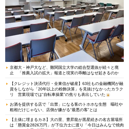
京都大・神戸大など、難関国立大学の総合型選抜が続々と廃
止 「推薦入試の拡大」報道と現実の乖離はなぜ起きるのか
【クレジット決済代行・全東信が破産】63社もの金融機関が融
資をしながら「20年以上の粉飾決算」を見抜けなかったカラク
リ 営業現場では“自転車操業”の焦りも表出していた
お酒を提供する店で「出禁」になる客のトホホな生態 嘔吐や
粗相だけじゃない、店側が嫌がる“最悪の客”とは
【土俵に埋まるカネ】大の里、豊昇龍が黒星続きの名古屋場所
は「懸賞金2826万円」が下位力士に渡り「今日はみんなで焼肉