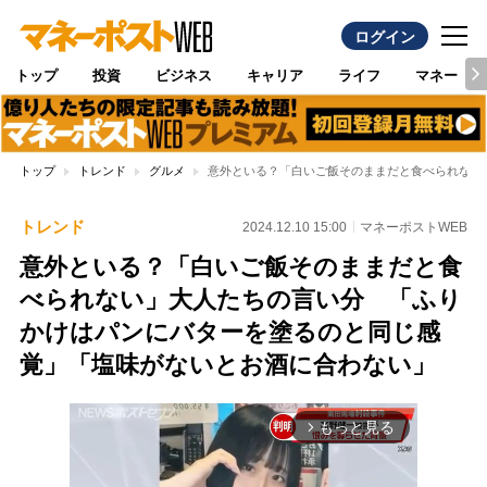
ログイン
トップ
投資
ビジネス
キャリア
ライフ
マネー
トップ
トレンド
グルメ
意外といる？「白いご飯そのままだと食べられない
トレンド
2024.12.10 15:00
マネーポストWEB
意外といる？「白いご飯そのままだと食
べられない」大人たちの言い分 「ふり
かけはパンにバターを塗るのと同じ感
覚」「塩味がないとお酒に合わない」
もっと見る
arrow_forward_ios