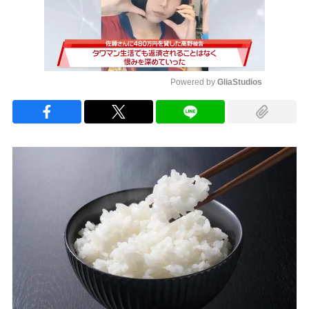
Powered by 
GliaStudios
Mute