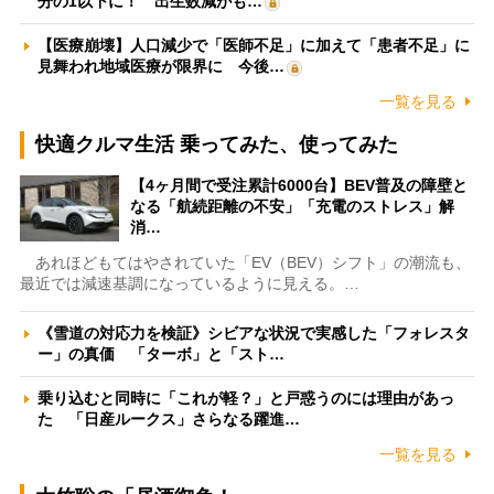
分の1以下に！ 出生数減がも…
【医療崩壊】人口減少で「医師不足」に加えて「患者不足」に
見舞われ地域医療が限界に 今後…
一覧を見る
快適クルマ生活 乗ってみた、使ってみた
【4ヶ月間で受注累計6000台】BEV普及の障壁と
なる「航続距離の不安」「充電のストレス」解
消…
あれほどもてはやされていた「EV（BEV）シフト」の潮流も、
最近では減速基調になっているように見える。…
《雪道の対応力を検証》シビアな状況で実感した「フォレスタ
ー」の真価 「ターボ」と「スト…
乗り込むと同時に「これが軽？」と戸惑うのには理由があっ
た 「日産ルークス」さらなる躍進…
一覧を見る