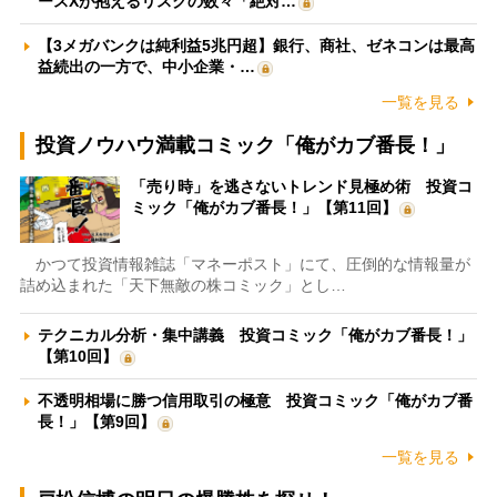
ースXが抱えるリスクの数々「絶対…
【3メガバンクは純利益5兆円超】銀行、商社、ゼネコンは最高
益続出の一方で、中小企業・…
一覧を見る
投資ノウハウ満載コミック「俺がカブ番長！」
「売り時」を逃さないトレンド見極め術 投資コ
ミック「俺がカブ番長！」【第11回】
かつて投資情報雑誌「マネーポスト」にて、圧倒的な情報量が
詰め込まれた「天下無敵の株コミック」とし…
テクニカル分析・集中講義 投資コミック「俺がカブ番長！」
【第10回】
不透明相場に勝つ信用取引の極意 投資コミック「俺がカブ番
長！」【第9回】
一覧を見る