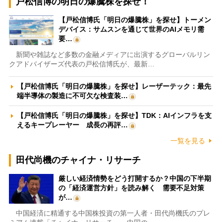
戸松信博の明日の爆騰株を探せ！
【戸松信博氏「明日の爆騰株」を探せ】トーメン
デバイス：サムスンを通じて世界のAIメモリ需
要…
新聞や雑誌など多数の金融メディアに出演するグローバルリン
クアドバイザーズ代表の戸松信博氏が、最新…
【戸松信博氏「明日の爆騰株」を探せ】レーザーテック：最先
端半導体の製造に不可欠な検査装…
【戸松信博氏「明日の爆騰株」を探せ】TDK：AIインフラを支
えるキープレーヤー 成長の再評…
一覧を見る
田代尚機のチャイナ・リサーチ
厳しい経済情勢をどう打開するか？中国の下半期
の「経済運営方針」を読み解く 需要不足対策
が…
中国経済に精通する中国株投資の第一人者・田代尚機氏のプレ