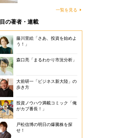
に…
一覧を見る
目の著者・連載
藤川里絵「さあ、投資を始めよ
う！」
森口亮「まるわかり市況分析」
大前研一「ビジネス新大陸」の
歩き方
投資ノウハウ満載コミック「俺
がカブ番長！」
戸松信博の明日の爆騰株を探
せ！