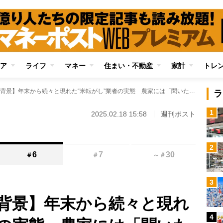
ア
ライフ
マネー
住まい・不動産
家計
トレ
【コメ価格急騰の背景】年末から続々と現れた“米転がし”業者の実態 農家には「聞いたことない業者から電話が…」農協の3割増しの高値で買い取る例も
ラ
1
2025.02.18 15:58
週刊ポスト
2
6
7
30
＃
＃
～
＃
3
背景】年末から続々と現れ
4