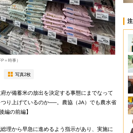
注
FP＝時事）
写真2枚
府が備蓄米の放出を決定する事態にまでなって
つり上げているのか──。農協（JA）でも農水省
前後編の前編】
茂総理から早急に進めるよう指示があり、実施に