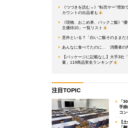
《つづきを読む→》“転売ヤー”増加で
カウントの出品者も
《現物、おこめ券、パックご飯》“
主優待10」一覧リスト
意外といる？「白いご飯そのままだ
あんなに食べてたのに… 消費者の
【パッケージに記載なし】大手3社
量」119商品実名ランキング
注目TOPIC
「3
手掛
コン
【土
「懸