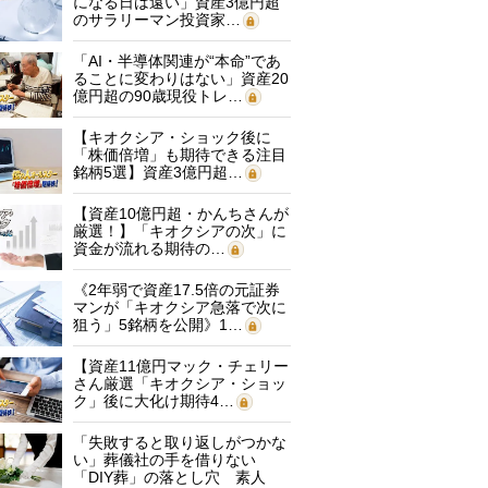
になる日は遠い」資産3億円超
のサラリーマン投資家…
「AI・半導体関連が“本命”であ
ることに変わりはない」資産20
億円超の90歳現役トレ…
【キオクシア・ショック後に
「株価倍増」も期待できる注目
銘柄5選】資産3億円超…
【資産10億円超・かんちさんが
厳選！】「キオクシアの次」に
資金が流れる期待の…
《2年弱で資産17.5倍の元証券
マンが「キオクシア急落で次に
狙う」5銘柄を公開》1…
【資産11億円マック・チェリー
さん厳選「キオクシア・ショッ
ク」後に大化け期待4…
「失敗すると取り返しがつかな
い」葬儀社の手を借りない
「DIY葬」の落とし穴 素人