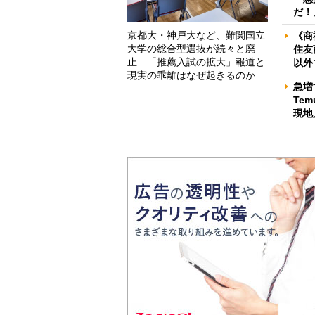
だ！
京都大・神戸大など、難関国立
《商
大学の総合型選抜が続々と廃
住友
止 「推薦入試の拡大」報道と
以外
現実の乖離はなぜ起きるのか
急増
Te
現地