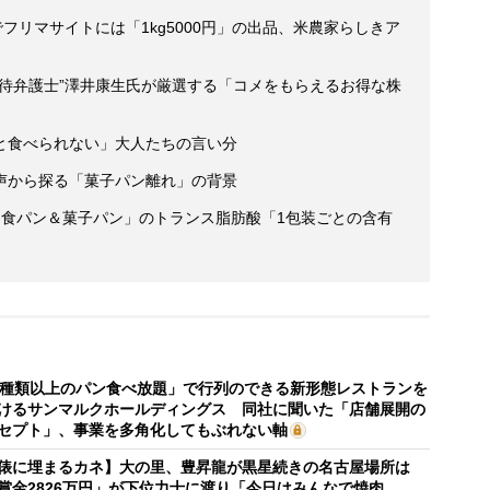
フリマサイトには「1kg5000円」の出品、米農家らしきア
優待弁護士”澤井康生氏が厳選する「コメをもらえるお得な株
と食べられない」大人たちの言い分
声から探る「菓子パン離れ」の背景
「食パン＆菓子パン」のトランス脂肪酸「1包装ごとの含有
0種類以上のパン食べ放題」で行列のできる新形態レストランを
けるサンマルクホールディングス 同社に聞いた「店舗展開の
セプト」、事業を多角化してもぶれない軸
俵に埋まるカネ】大の里、豊昇龍が黒星続きの名古屋場所は
賞金2826万円」が下位力士に渡り「今日はみんなで焼肉