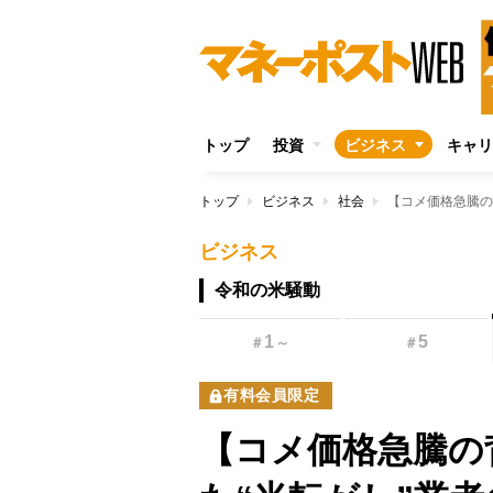
トップ
投資
ビジネス
キャリ
トップ
ビジネス
社会
ビジネス
令和の米騒動
1
5
＃
～
＃
有料会員限定
【コメ価格急騰の