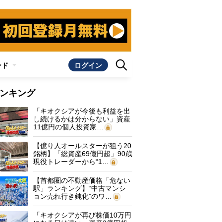
ンド
ログイン
ンキング
「キオクシアが今後も利益を出
し続けるかは分からない」資産
11億円の個人投資家…
【億り人オールスターが狙う20
銘柄】「総資産69億円超」90歳
現役トレーダーから“1…
【首都圏の不動産価格「危ない
駅」ランキング】“中古マンシ
ョン売れ行き鈍化”のワ…
「キオクシアが再び株価10万円