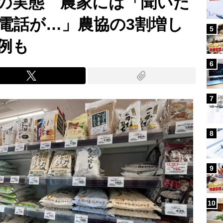
者の実態 農家には「聞いた
電話が…」農協の3割増し
5
例も
6
7
8
9
10