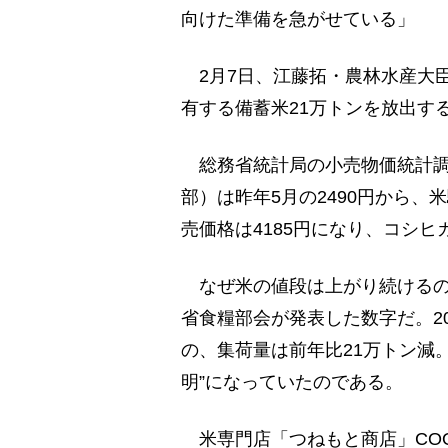
向けた準備を急がせている」
2月7日、江藤拓・農林水産大臣
有する備蓄米21万トンを放出す
総務省統計局の小売物価統計調
部）は昨年5月の2490円から、
売価格は4185円になり、コシヒ
なぜ米の値段は上がり続けるの
省食糧部会が発表した数字だ。2
の、集荷量は前年比21万トン減。
明”になっていたのである。
米専門店「つねもと商店」CO