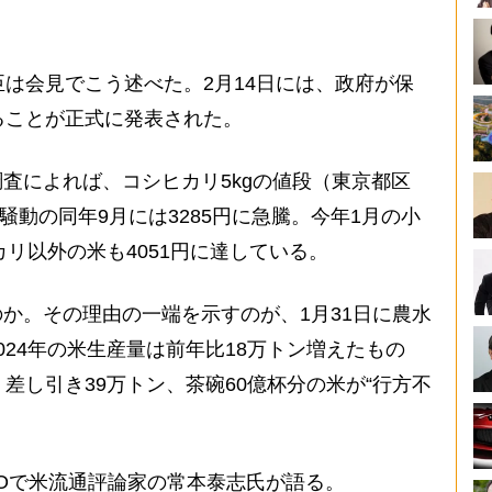
は会見でこう述べた。2月14日には、政府が保
ることが正式に発表された。
査によれば、コシヒカリ5kgの値段（東京都区
米騒動の同年9月には3285円に急騰。今年1月の小
カリ以外の米も4051円に達している。
か。その理由の一端を示すのが、1月31日に農水
024年の米生産量は前年比18万トン増えたもの
差し引き39万トン、茶碗60億杯分の米が“行方不
Oで米流通評論家の常本泰志氏が語る。