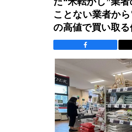
た“米転がし”業
ことない業者から
の高値で買い取る