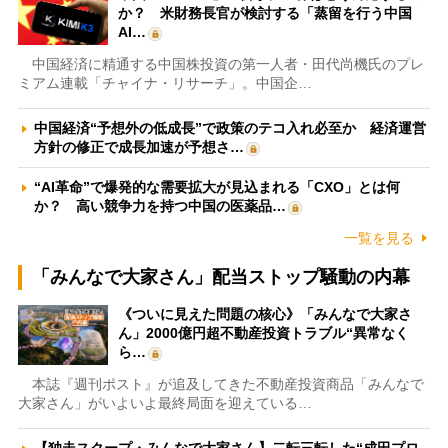
か？ 米財務長官が検討する「蒸留を行う中国
AI…
中国経済に精通する中国株投資の第一人者・田代尚機氏のプレ
ミアム連載「チャイナ・リサーチ」。中国企…
中国経済“予想外の低成長”で政策のテコ入れ必至か 経済運営
方針の修正で成長加速が予想さ…
“AI革命”で爆発的な需要拡大が見込まれる「CXO」とは何
か？ 高い競争力を持つ中国の医薬品…
一覧を見る
「みんなで大家さん」配当ストップ騒動の内幕
《ついに見えた問題の核心》「みんなで大家さ
ん」2000億円超不動産投資トラブル“異常なく
ら…
本誌『週刊ポスト』が追及してきた不動産投資商品「みんなで
大家さん」がいよいよ最終局面を迎えている…