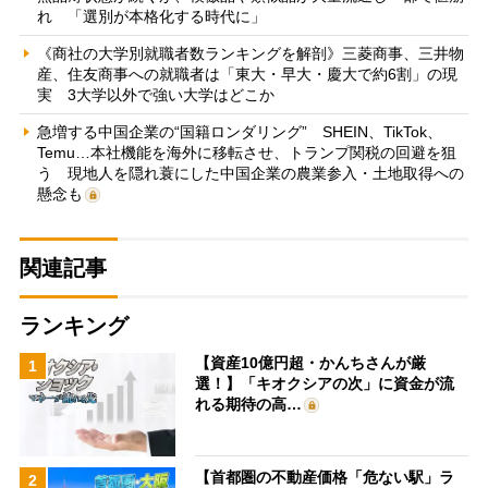
れ 「選別が本格化する時代に」
《商社の大学別就職者数ランキングを解剖》三菱商事、三井物
産、住友商事への就職者は「東大・早大・慶大で約6割」の現
実 3大学以外で強い大学はどこか
急増する中国企業の“国籍ロンダリング” SHEIN、TikTok、
Temu…本社機能を海外に移転させ、トランプ関税の回避を狙
う 現地人を隠れ蓑にした中国企業の農業参入・土地取得への
懸念も
関連記事
ランキング
【資産10億円超・かんちさんが厳
1
選！】「キオクシアの次」に資金が流
れる期待の高…
【首都圏の不動産価格「危ない駅」ラ
2