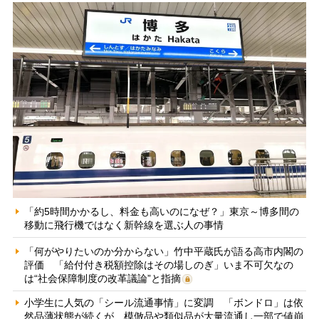
「約5時間かかるし、料金も高いのになぜ？」東京～博多間の
移動に飛行機ではなく新幹線を選ぶ人の事情
「何がやりたいのか分からない」竹中平蔵氏が語る高市内閣の
評価 「給付付き税額控除はその場しのぎ」いま不可欠なの
は“社会保障制度の改革議論”と指摘
小学生に人気の「シール流通事情」に変調 「ボンドロ」は依
然品薄状態が続くが、模倣品や類似品が大量流通し一部で値崩