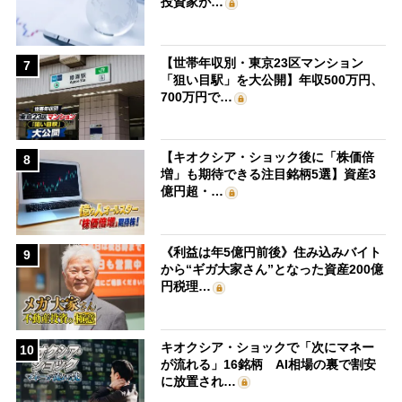
投資家が…
【世帯年収別・東京23区マンション
7
「狙い目駅」を大公開】年収500万円、
700万円で…
【キオクシア・ショック後に「株価倍
8
増」も期待できる注目銘柄5選】資産3
億円超・…
《利益は年5億円前後》住み込みバイト
9
から“ギガ大家さん”となった資産200億
円税理…
キオクシア・ショックで「次にマネー
10
が流れる」16銘柄 AI相場の裏で割安
に放置され…