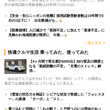
警察庁が目下、頭を悩ませているのが「警察官不足」だ。警察
官の採用試験の受験者数は10年間で2分の1以…
【安全・安心ニッポンの危機】採用試験受験者数は10年間で2
分の1以下に！ 出生数減がも…
【医療崩壊】人口減少で「医師不足」に加えて「患者不足」に
見舞われ地域医療が限界に 今後…
一覧を見る
快適クルマ生活 乗ってみた、使ってみた
【4ヶ月間で受注累計6000台】BEV普及の障壁と
なる「航続距離の不安」「充電のストレス」解
消…
あれほどもてはやされていた「EV（BEV）シフト」の潮流も、
最近では減速基調になっているように見える。…
《雪道の対応力を検証》シビアな状況で実感した「フォレスタ
ー」の真価 「ターボ」と「スト…
乗り込むと同時に「これが軽？」と戸惑うのには理由があっ