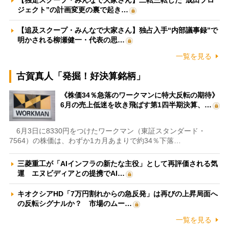
【独走スクープ・みんなで大家さん】二転三転した“成田プロ
ジェクト”の計画変更の裏で起き…
【追及スクープ・みんなで大家さん】独占入手“内部議事録”で
明かされる柳瀬健一・代表の思…
一覧を見る
古賀真人「発掘！好決算銘柄」
《株価34％急落のワークマンに特大反転の期待》
6月の売上低迷を吹き飛ばす第1四半期決算、…
6月3日に8330円をつけたワークマン（東証スタンダード・
7564）の株価は、わずか1カ月あまりで約34％下落…
三菱重工が「AIインフラの新たな主役」として再評価される気
運 エヌビディアとの提携でAI…
キオクシアHD「7万円割れからの急反発」は再びの上昇局面へ
の反転シグナルか？ 市場のムー…
一覧を見る