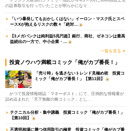
トランプ大統領のファミリー信託が今年1～3月に3000回以上も
の証券取引を行っていたことが明らかになり…
「いつ暴発してもおかしくはない」イーロン・マスク氏とスペ
ースXが抱えるリスクの数々「絶対…
【3メガバンクは純利益5兆円超】銀行、商社、ゼネコンは最高
益続出の一方で、中小企業・…
一覧を見る
投資ノウハウ満載コミック「俺がカブ番長！」
「売り時」を逃さないトレンド見極め術 投資コ
ミック「俺がカブ番長！」【第11回】
かつて投資情報雑誌「マネーポスト」にて、圧倒的な情報量が
詰め込まれた「天下無敵の株コミック」とし…
テクニカル分析・集中講義 投資コミック「俺がカブ番長！」
【第10回】
不透明相場に勝つ信用取引の極意 投資コミック「俺がカブ番