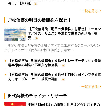
長！」【第9回】
一覧を見る
戸松信博の明日の爆騰株を探せ！
【戸松信博氏「明日の爆騰株」を探せ】トーメン
デバイス：サムスンを通じて世界のAIメモリ需
要…
新聞や雑誌など多数の金融メディアに出演するグローバルリン
クアドバイザーズ代表の戸松信博氏が、最新…
【戸松信博氏「明日の爆騰株」を探せ】レーザーテック：最先
端半導体の製造に不可欠な検査装…
【戸松信博氏「明日の爆騰株」を探せ】TDK：AIインフラを支
えるキープレーヤー 成長の再評…
一覧を見る
田代尚機のチャイナ・リサーチ
中国「Kimi K3」の衝撃に世界はどう対応するの