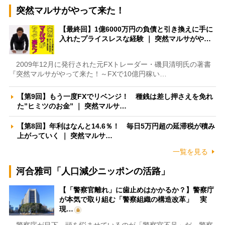
突然マルサがやって来た！
【最終回】1億6000万円の負債と引き換えに手に
入れたプライスレスな経験 ｜ 突然マルサがや…
2009年12月に発行された元FXトレーダー・磯貝清明氏の著書
『突然マルサがやって来た！～FXで10億円稼い…
【第9回】もう一度FXでリベンジ！ 種銭は差し押さえを免れ
た”ヒミツのお金” ｜ 突然マルサ…
【第8回】年利はなんと14.6％！ 毎日5万円超の延滞税が積み
上がっていく ｜ 突然マルサ…
一覧を見る
河合雅司「人口減少ニッポンの活路」
【「警察官離れ」に歯止めはかかるか？】警察庁
が本気で取り組む「警察組織の構造改革」 実
現…