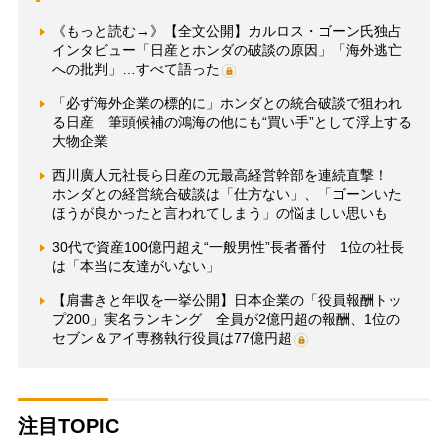
《もっと読む→》【全文公開】カルロス・ゴーン氏独占
インタビュー「日産とホンダの破談の原因」「海外逃亡
への批判」…すべて語った
「必ず海外企業の標的に」ホンダとの統合破談で狙われ
る日産 筆頭候補の鴻海の他にも“買い手”として浮上する
大物企業
西川廣人元社長ら日産の元最高経営幹部を連続直撃！
ホンダとの経営統合破談は「仕方ない」、「ゴーンいた
ほうが良かったと言われてしまう」の悩ましい思いも
30代で資産100億円超え“一般男性”長者番付 1位の社長
は「本当に友達がいない」
【肩書きと年収を一挙公開】日本企業の「役員報酬トッ
プ200」実名ランキング 全員が2億円超の報酬、1位の
セブン＆アイ専務執行役員は77億円超
注目TOPIC