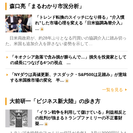
森口亮「まるわかり市況分析」
「トレンド転換のスイッチになり得る」“介入慣
れ”した市場心理を変える「日米協調為替介入」
…
日米両政府が、約28年ぶりとなる円買いの協調介入に踏み切っ
た。米国も追加介入を辞さない姿勢を示して…
「キオクシア急落で含み損が膨らんで…」損失を投資家として
の成長につなげる4つの視点 …
「NYダウは高値更新、ナスダック・S&P500は足踏み」が意味
する米国株市場の変化 半…
一覧を見る
大前研一「ビジネス新大陸」の歩き方
「イラン戦争を利用して儲けている」利益相反と
の批判が強まるトランプファミリーの不正蓄財
疑…