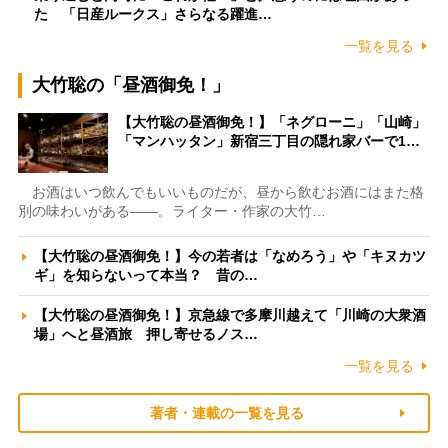
た 「日産ルークス」さらなる躍進…
一覧を見る
大竹聡の「昼酒御免！」
【大竹聡の昼酒御免！】「ネグローニ」「山崎」
「マンハッタン」新宿三丁目の隠れ家バーで1…
お酒はいつ飲んでもいいものだが、昼から飲むお酒にはまた格
別の味わいがある――。ライター・作家の大竹…
【大竹聡の昼酒御免！】今の若者は「なめろう」や「キヌカツ
ギ」を知らないって本当？ 昔の…
【大竹聡の昼酒御免！】京急線で多摩川越えて「川崎の大衆酒
場」へと昼酒旅 押し寄せるノス…
一覧を見る
著者・連載の一覧を見る