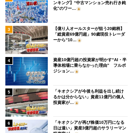
ンキング】“中古マンション売れ行き鈍
化”のワー…
【億り人オールスターが狙う20銘柄】
3
「総資産69億円超」90歳現役トレーダ
ーから“10…
資産10億円超の投資家が明かす“AI・半
4
導体相場に乗らなかった理由” フルポ
ジション…
「キオクシアが今後も利益を出し続け
5
るかは分からない」資産11億円の個人
投資家が…
「キオクシアが再び株価10万円になる
6
日は遠い」資産3億円超のサラリーマン