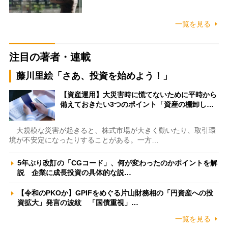
一覧を見る
注目の著者・連載
藤川里絵「さあ、投資を始めよう！」
【資産運用】大災害時に慌てないために平時から
備えておきたい3つのポイント「資産の棚卸し…
大規模な災害が起きると、株式市場が大きく動いたり、取引環
境が不安定になったりすることがある。一方…
5年ぶり改訂の「CGコード」、何が変わったのかポイントを解
説 企業に成長投資の具体的な説…
【令和のPKOか】GPIFをめぐる片山財務相の「円資産への投
資拡大」発言の波紋 「国債重視」…
一覧を見る