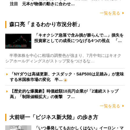
注目 元本が物価の動きに合わせ…
一覧を見る
森口亮「まるわかり市況分析」
「キオクシア急落で含み損が膨らんで…」損失を
投資家としての成長につなげる4つの視点 「…
半導体株を中心に相場の調整色が強まり、7月中旬にはキオク
シアホールディングスがストップ安をつけるな…
「NYダウは高値更新、ナスダック・S&P500は足踏み」が意味
する米国株市場の変化 半…
【歴史的な爆騰劇】時価総額10兆円企業が「2連続ストップ
高」「制限値幅拡大」の衝撃 フ…
一覧を見る
大前研一「ビジネス新大陸」の歩き方
「いつ暴発してもおかしくはない」イーロン・マ