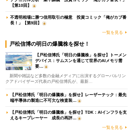
【第10回】
不透明相場に勝つ信用取引の極意 投資コミック「俺がカブ番
長！」【第9回】
一覧を見る
戸松信博の明日の爆騰株を探せ！
【戸松信博氏「明日の爆騰株」を探せ】トーメン
デバイス：サムスンを通じて世界のAIメモリ需
要…
新聞や雑誌など多数の金融メディアに出演するグローバルリン
クアドバイザーズ代表の戸松信博氏が、最新…
【戸松信博氏「明日の爆騰株」を探せ】レーザーテック：最先
端半導体の製造に不可欠な検査装…
【戸松信博氏「明日の爆騰株」を探せ】TDK：AIインフラを支
えるキープレーヤー 成長の再評…
一覧を見る