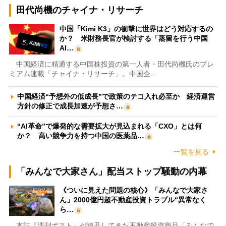
田代尚機のチャイナ・リサーチ
中国「Kimi K3」の衝撃に世界はどう対応するの
か？ 米財務長官が検討する「蒸留を行う中国
AI…
中国経済に精通する中国株投資の第一人者・田代尚機氏のプレ
ミアム連載「チャイナ・リサーチ」。中国企…
中国経済“予想外の低成長”で政策のテコ入れ必至か 経済運営
方針の修正で成長加速が予想さ…
“AI革命”で爆発的な需要拡大が見込まれる「CXO」とは何
か？ 高い競争力を持つ中国の医薬品…
一覧を見る
「みんなで大家さん」配当ストップ騒動の内幕
《ついに見えた問題の核心》「みんなで大家さ
ん」2000億円超不動産投資トラブル“異常なく
ら…
本誌『週刊ポスト』が追及してきた不動産投資商品「みんなで