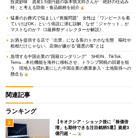
投資妙味 資産1.5億円超の坂本慎太郎さんが「絶好の仕込み
時」と考える防衛・食品銘柄を紹介
猛暑のお葬式で悩ましい“喪服問題” 女性は「ワンピースを着
ていけばOK」という俗説に潜む誤解、なぜ「ジャケット」が
マストなのか？《1級葬祭ディレクターが解説》
お酒を提供する店で「出禁」になる客のトホホな生態 嘔吐や
粗相だけじゃない、店側が嫌がる“最悪の客”とは
急増する中国企業の“国籍ロンダリング” SHEIN、TikTok、
Temu…本社機能を海外に移転させ、トランプ関税の回避を狙
う 現地人を隠れ蓑にした中国企業の農業参入・土地取得への
懸念も
関連記事
ランキング
【キオクシア・ショック後に「株価倍
1
増」も期待できる注目銘柄5選】資産3
億円超・…