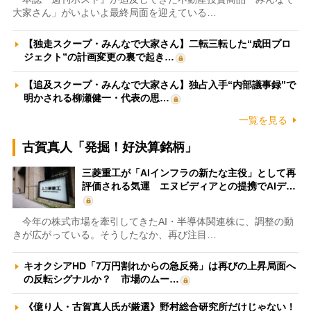
大家さん」がいよいよ最終局面を迎えている…
【独走スクープ・みんなで大家さん】二転三転した“成田プロ
ジェクト”の計画変更の裏で起き…
【追及スクープ・みんなで大家さん】独占入手“内部議事録”で
明かされる柳瀬健一・代表の思…
一覧を見る
古賀真人「発掘！好決算銘柄」
三菱重工が「AIインフラの新たな主役」として再
評価される気運 エヌビディアとの提携でAIデ…
今年の株式市場を牽引してきたAI・半導体関連株に、調整の動
きが広がっている。そうしたなか、再び注目…
キオクシアHD「7万円割れからの急反発」は再びの上昇局面へ
の反転シグナルか？ 市場のムー…
《億り人・古賀真人氏が厳選》野村総合研究所だけじゃない！