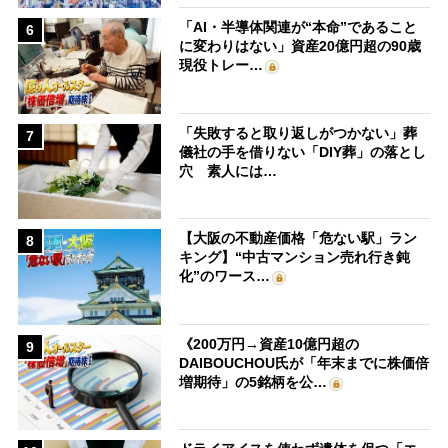
「AI・半導体関連が“本命”であること
6
に変わりはない」資産20億円超の90歳
現役トレー…
「失敗すると取り返しがつかない」葬
7
儀社の手を借りない「DIY葬」の落とし
穴 素人には…
【大阪の不動産価格「危ない駅」ラン
8
キング】“中古マンション売れ行き鈍
化”のワース…
《200万円→資産10億円超の
9
DAIBOUCHOU氏が「年末までに株価倍
増期待」の5銘柄を公…