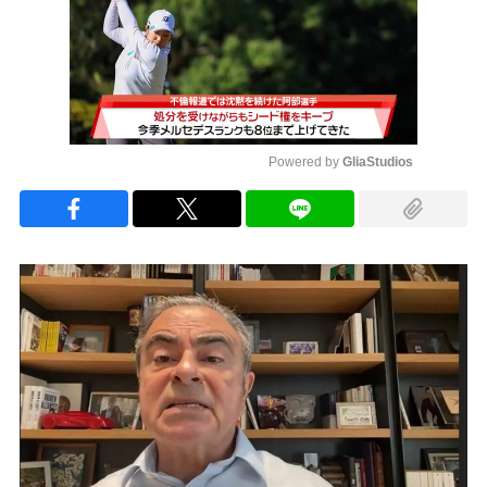
Powered by 
GliaStudios
Mute