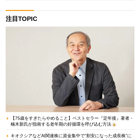
注目TOPIC
【75歳をすぎたらやめること】ベストセラー『定年後』著者・
楠木新氏が指南する老年期の好循環を呼び込む方法
キオクシアなどAI関連株に資金集中で“割安になった成長株”に