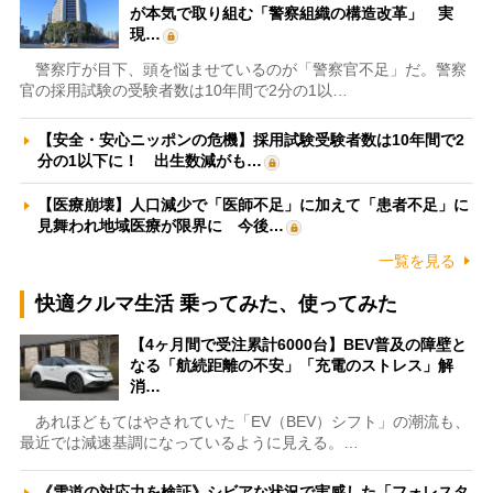
が本気で取り組む「警察組織の構造改革」 実
現…
警察庁が目下、頭を悩ませているのが「警察官不足」だ。警察
官の採用試験の受験者数は10年間で2分の1以…
【安全・安心ニッポンの危機】採用試験受験者数は10年間で2
分の1以下に！ 出生数減がも…
【医療崩壊】人口減少で「医師不足」に加えて「患者不足」に
見舞われ地域医療が限界に 今後…
一覧を見る
快適クルマ生活 乗ってみた、使ってみた
【4ヶ月間で受注累計6000台】BEV普及の障壁と
なる「航続距離の不安」「充電のストレス」解
消…
あれほどもてはやされていた「EV（BEV）シフト」の潮流も、
最近では減速基調になっているように見える。…
《雪道の対応力を検証》シビアな状況で実感した「フォレスタ