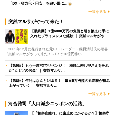
「DX・省力化・円安」を追い風に…
一覧を見る
突然マルサがやって来た！
【最終回】1億6000万円の負債と引き換えに手に
入れたプライスレスな経験 ｜ 突然マルサがや…
2009年12月に発行された元FXトレーダー・磯貝清明氏の著書
『突然マルサがやって来た！～FXで10億円稼い…
【第9回】もう一度FXでリベンジ！ 種銭は差し押さえを免れ
た”ヒミツのお金” ｜ 突然マルサ…
【第8回】年利はなんと14.6％！ 毎日5万円超の延滞税が積み
上がっていく ｜ 突然マルサ…
一覧を見る
河合雅司「人口減少ニッポンの活路」
【「警察官離れ」に歯止めはかかるか？】警察庁