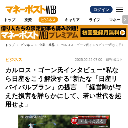
ログイン
トップ
投資
ビジネス
キャリア
ライフ
マネー
トップ
ビジネス
企業・業界
カルロス・ゴーン氏インタビュー“私なら日産
ビジネス
2025.02.22 07:00
週刊ポスト
カルロス・ゴーン氏インタビュー“私な
ら日産をこう解決する”新たな「日産リ
バイバルプラン」の提言 「経営陣が与
えた損害を詳らかにして、若い世代を起
用せよ」
もっと見る
arrow_forward_ios