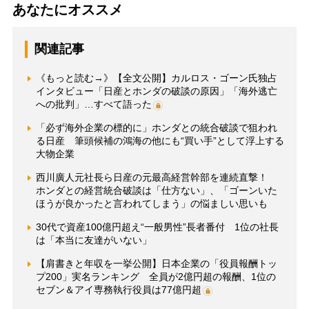
あなたにオススメ
関連記事
《もっと読む→》【全文公開】カルロス・ゴーン氏独占
インタビュー「日産とホンダの破談の原因」「海外逃亡
への批判」…すべて語った
「必ず海外企業の標的に」ホンダとの統合破談で狙われ
る日産 筆頭候補の鴻海の他にも“買い手”として浮上する
大物企業
西川廣人元社長ら日産の元最高経営幹部を連続直撃！
ホンダとの経営統合破談は「仕方ない」、「ゴーンいた
ほうが良かったと言われてしまう」の悩ましい思いも
30代で資産100億円超え“一般男性”長者番付 1位の社長
は「本当に友達がいない」
【肩書きと年収を一挙公開】日本企業の「役員報酬トッ
プ200」実名ランキング 全員が2億円超の報酬、1位の
セブン＆アイ専務執行役員は77億円超