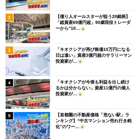
【億り人オールスターが狙う20銘柄】
2
「総資産69億円超」90歳現役トレーダ
ーから“10…
「キオクシアが再び株価10万円になる
3
日は遠い」資産3億円超のサラリーマン
投資家が…
「キオクシアが今後も利益を出し続け
4
るかは分からない」資産11億円の個人
投資家が…
【首都圏の不動産価格「危ない駅」ラ
5
ンキング】“中古マンション売れ行き鈍
化”のワー…