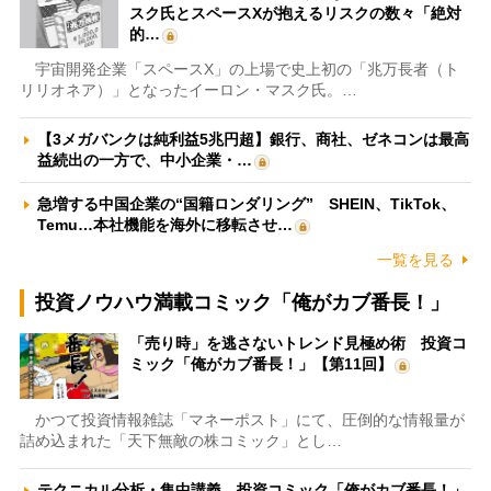
スク氏とスペースXが抱えるリスクの数々「絶対
的…
宇宙開発企業「スペースX」の上場で史上初の「兆万長者（ト
リリオネア）」となったイーロン・マスク氏。…
【3メガバンクは純利益5兆円超】銀行、商社、ゼネコンは最高
益続出の一方で、中小企業・…
急増する中国企業の“国籍ロンダリング” SHEIN、TikTok、
Temu…本社機能を海外に移転させ…
一覧を見る
投資ノウハウ満載コミック「俺がカブ番長！」
「売り時」を逃さないトレンド見極め術 投資コ
ミック「俺がカブ番長！」【第11回】
かつて投資情報雑誌「マネーポスト」にて、圧倒的な情報量が
詰め込まれた「天下無敵の株コミック」とし…
テクニカル分析・集中講義 投資コミック「俺がカブ番長！」