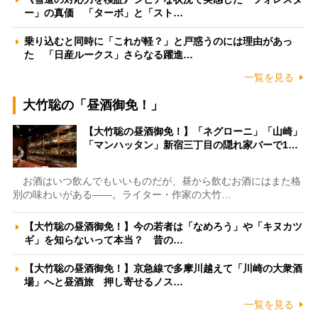
ー」の真価 「ターボ」と「スト…
乗り込むと同時に「これが軽？」と戸惑うのには理由があっ
た 「日産ルークス」さらなる躍進…
一覧を見る
大竹聡の「昼酒御免！」
【大竹聡の昼酒御免！】「ネグローニ」「山崎」
「マンハッタン」新宿三丁目の隠れ家バーで1…
お酒はいつ飲んでもいいものだが、昼から飲むお酒にはまた格
別の味わいがある――。ライター・作家の大竹…
【大竹聡の昼酒御免！】今の若者は「なめろう」や「キヌカツ
ギ」を知らないって本当？ 昔の…
【大竹聡の昼酒御免！】京急線で多摩川越えて「川崎の大衆酒
場」へと昼酒旅 押し寄せるノス…
一覧を見る