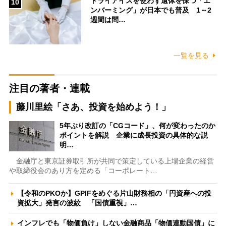
ドライアイスを使わず遺体を保つ「エ
10
ンバーミング」が日本でも普及 1～2
週間は問…
一覧を見る
注目の著者・連載
藤川里絵「さあ、投資を始めよう！」
5年ぶり改訂の「CGコード」、何が変わったのか
ポイントを解説 企業に成長投資の具体的な説
明…
金融庁と東京証券取引所が共同で策定している上場企業の経営
や取締役会のあり方を定める「コーポレート…
【令和のPKOか】GPIFをめぐる片山財務相の「円資産への投
資拡大」発言の波紋 「国債重視」…
インフレでも「物価負け」しない金融商品「物価連動国債」に