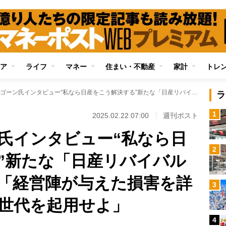
ア
ライフ
マネー
住まい・不動産
家計
トレ
カルロス・ゴーン氏インタビュー“私なら日産をこう解決する”新たな「日産リバイバルプラン」の提言 「経営陣が与えた損害を詳らかにして、若い世代を起用せよ」
ラ
1
2025.02.22 07:00
週刊ポスト
氏インタビュー“私なら日
2
”新たな「日産リバイバル
「経営陣が与えた損害を詳
3
世代を起用せよ」
4