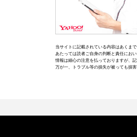
当サイトに記載されている内容はあくまで
あたっては読者ご自身の判断と責任におい
情報は細心の注意を払っておりますが、記
万が一、トラブル等の損失が被っても損害