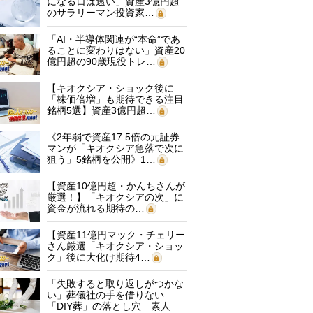
になる日は遠い」資産3億円超
のサラリーマン投資家…
「AI・半導体関連が“本命”であ
ることに変わりはない」資産20
億円超の90歳現役トレ…
【キオクシア・ショック後に
「株価倍増」も期待できる注目
銘柄5選】資産3億円超…
《2年弱で資産17.5倍の元証券
マンが「キオクシア急落で次に
狙う」5銘柄を公開》1…
【資産10億円超・かんちさんが
厳選！】「キオクシアの次」に
資金が流れる期待の…
【資産11億円マック・チェリー
さん厳選「キオクシア・ショッ
ク」後に大化け期待4…
「失敗すると取り返しがつかな
い」葬儀社の手を借りない
「DIY葬」の落とし穴 素人