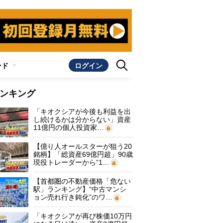
ンド
ログイン
ンキング
「キオクシアが今後も利益を出
し続けるかは分からない」資産
11億円の個人投資家…
【億り人オールスターが狙う20
銘柄】「総資産69億円超」90歳
現役トレーダーから“1…
【首都圏の不動産価格「危ない
駅」ランキング】“中古マンシ
ョン売れ行き鈍化”のワ…
「キオクシアが再び株価10万円