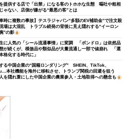
を提供する店で「出禁」になる客のトホホな生態 嘔吐や粗相
じゃない、店側が嫌がる“最悪の客”とは
車時に複数の事故】テスラジャパン“多額のEV補助金”で注文殺
現場は大混乱 トラブル続発の背後に見え隠れする“イーロン
腕”の影
生に人気の「シール流通事情」に変調 「ボンドロ」は依然品
態が続くが、模倣品や類似品が大量流通し一部で値崩れ 「選
本格化する時代に」
する中国企業の“国籍ロンダリング” SHEIN、TikTok、
mu…本社機能を海外に移転させ、トランプ関税の回避を狙う
人を隠れ蓑にした中国企業の農業参入・土地取得への懸念も