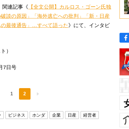
、関連記事《
【全文公開】カルロス・ゴーン氏独
の破談の原因」「海外逃亡への批判」「新・日産
への最後通告」…すべて語った
》にて、インタビ
スト）
月7日号
1
2
ー
ビジネス
ホンダ
企業
日産
経営者