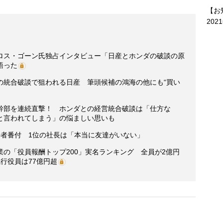
【お
202
ロス・ゴーン氏独占インタビュー「日産とホンダの破談の原
語った
の統合破談で狙われる日産 筆頭候補の鴻海の他にも“買い
幹部を連続直撃！ ホンダとの経営統合破談は「仕方な
と言われてしまう」の悩ましい思いも
”長者番付 1位の社長は「本当に友達がいない」
の「役員報酬トップ200」実名ランキング 全員が2億円
行役員は77億円超