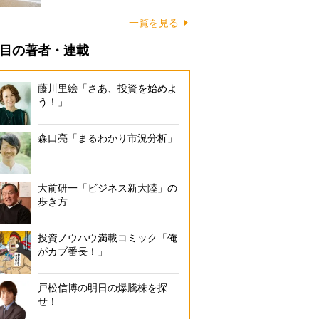
に…
一覧を見る
目の著者・連載
藤川里絵「さあ、投資を始めよ
う！」
森口亮「まるわかり市況分析」
大前研一「ビジネス新大陸」の
歩き方
投資ノウハウ満載コミック「俺
がカブ番長！」
戸松信博の明日の爆騰株を探
せ！