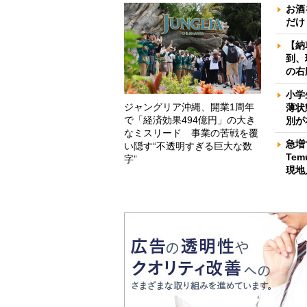
お酒
だけ
【納
到、
の右
小学
ジャングリア沖縄、開業1周年
薄状
で「経済効果494億円」の大き
別が
なミスリード 事業の苦戦を覆
急増
い隠す“不透明すぎる巨大な数
Te
字”
現地