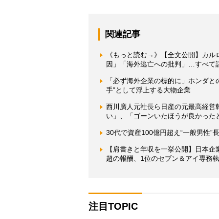
関連記事
《もっと読む→》【全文公開】カル
因」「海外逃亡への批判」…すべて
「必ず海外企業の標的に」ホンダと
手”として浮上する大物企業
西川廣人元社長ら日産の元最高経営
い」、「ゴーンいたほうが良かった
30代で資産100億円超え“一般男性
【肩書きと年収を一挙公開】日本企業
超の報酬、1位のセブン＆アイ専務執
注目TOPIC