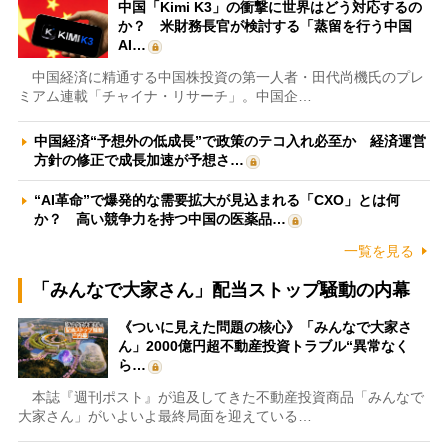
中国「Kimi K3」の衝撃に世界はどう対応するの
か？ 米財務長官が検討する「蒸留を行う中国
AI…
中国経済に精通する中国株投資の第一人者・田代尚機氏のプレ
ミアム連載「チャイナ・リサーチ」。中国企…
中国経済“予想外の低成長”で政策のテコ入れ必至か 経済運営
方針の修正で成長加速が予想さ…
“AI革命”で爆発的な需要拡大が見込まれる「CXO」とは何
か？ 高い競争力を持つ中国の医薬品…
一覧を見る
「みんなで大家さん」配当ストップ騒動の内幕
《ついに見えた問題の核心》「みんなで大家さ
ん」2000億円超不動産投資トラブル“異常なく
ら…
本誌『週刊ポスト』が追及してきた不動産投資商品「みんなで
大家さん」がいよいよ最終局面を迎えている…