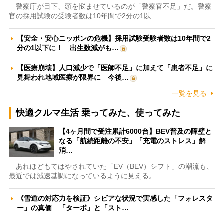
警察庁が目下、頭を悩ませているのが「警察官不足」だ。警察
官の採用試験の受験者数は10年間で2分の1以…
【安全・安心ニッポンの危機】採用試験受験者数は10年間で2
分の1以下に！ 出生数減がも…
【医療崩壊】人口減少で「医師不足」に加えて「患者不足」に
見舞われ地域医療が限界に 今後…
一覧を見る
快適クルマ生活 乗ってみた、使ってみた
【4ヶ月間で受注累計6000台】BEV普及の障壁と
なる「航続距離の不安」「充電のストレス」解
消…
あれほどもてはやされていた「EV（BEV）シフト」の潮流も、
最近では減速基調になっているように見える。…
《雪道の対応力を検証》シビアな状況で実感した「フォレスタ
ー」の真価 「ターボ」と「スト…