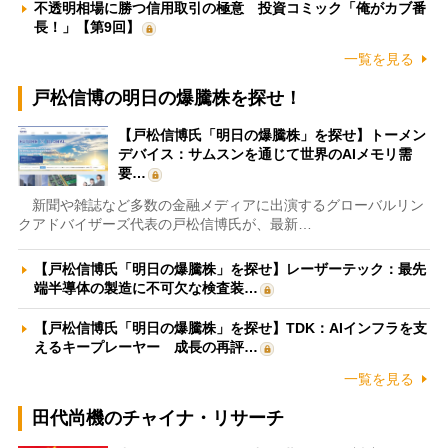
不透明相場に勝つ信用取引の極意 投資コミック「俺がカブ番
長！」【第9回】
一覧を見る
戸松信博の明日の爆騰株を探せ！
【戸松信博氏「明日の爆騰株」を探せ】トーメン
デバイス：サムスンを通じて世界のAIメモリ需
要…
新聞や雑誌など多数の金融メディアに出演するグローバルリン
クアドバイザーズ代表の戸松信博氏が、最新…
【戸松信博氏「明日の爆騰株」を探せ】レーザーテック：最先
端半導体の製造に不可欠な検査装…
【戸松信博氏「明日の爆騰株」を探せ】TDK：AIインフラを支
えるキープレーヤー 成長の再評…
一覧を見る
田代尚機のチャイナ・リサーチ