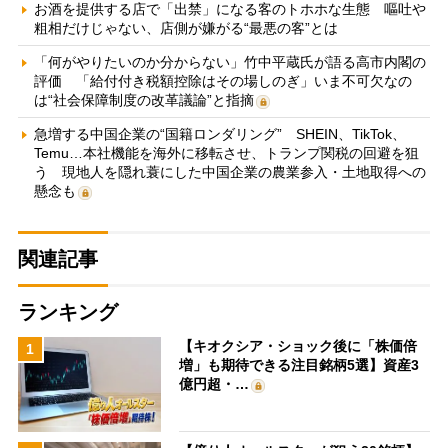
お酒を提供する店で「出禁」になる客のトホホな生態 嘔吐や
粗相だけじゃない、店側が嫌がる“最悪の客”とは
「何がやりたいのか分からない」竹中平蔵氏が語る高市内閣の
評価 「給付付き税額控除はその場しのぎ」いま不可欠なの
は“社会保障制度の改革議論”と指摘
急増する中国企業の“国籍ロンダリング” SHEIN、TikTok、
Temu…本社機能を海外に移転させ、トランプ関税の回避を狙
う 現地人を隠れ蓑にした中国企業の農業参入・土地取得への
懸念も
関連記事
ランキング
【キオクシア・ショック後に「株価倍
1
増」も期待できる注目銘柄5選】資産3
億円超・…