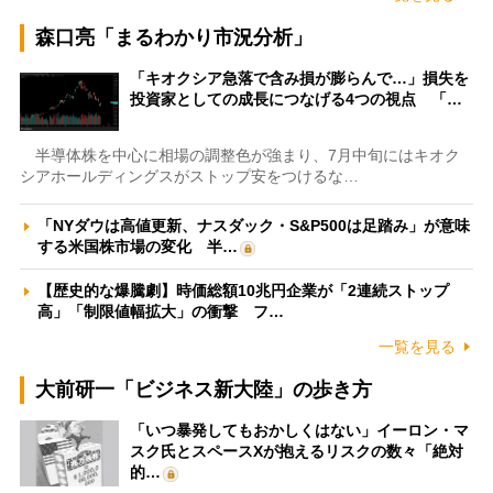
森口亮「まるわかり市況分析」
「キオクシア急落で含み損が膨らんで…」損失を
投資家としての成長につなげる4つの視点 「…
半導体株を中心に相場の調整色が強まり、7月中旬にはキオク
シアホールディングスがストップ安をつけるな…
「NYダウは高値更新、ナスダック・S&P500は足踏み」が意味
する米国株市場の変化 半…
【歴史的な爆騰劇】時価総額10兆円企業が「2連続ストップ
高」「制限値幅拡大」の衝撃 フ…
一覧を見る
大前研一「ビジネス新大陸」の歩き方
「いつ暴発してもおかしくはない」イーロン・マ
スク氏とスペースXが抱えるリスクの数々「絶対
的…