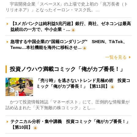
宇宙開発企業「スペースX」の上場で史上初の「兆万長者（ト
リリオネア）」となったイーロン・マスク氏。…
【3メガバンクは純利益5兆円超】銀行、商社、ゼネコンは最高
益続出の一方で、中小企業・…
急増する中国企業の“国籍ロンダリング” SHEIN、TikTok、
Temu…本社機能を海外に移転させ…
一覧を見る
投資ノウハウ満載コミック「俺がカブ番長！」
「売り時」を逃さないトレンド見極め術 投資コ
ミック「俺がカブ番長！」【第11回】
かつて投資情報雑誌「マネーポスト」にて、圧倒的な情報量が
詰め込まれた「天下無敵の株コミック」とし…
テクニカル分析・集中講義 投資コミック「俺がカブ番長！」
【第10回】