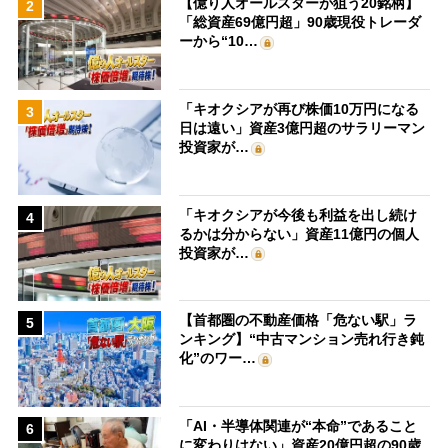
【億り人オールスターが狙う20銘柄】
2
「総資産69億円超」90歳現役トレーダ
ーから“10…
「キオクシアが再び株価10万円になる
3
日は遠い」資産3億円超のサラリーマン
投資家が…
「キオクシアが今後も利益を出し続け
4
るかは分からない」資産11億円の個人
投資家が…
【首都圏の不動産価格「危ない駅」ラ
5
ンキング】“中古マンション売れ行き鈍
化”のワー…
「AI・半導体関連が“本命”であること
6
に変わりはない」資産20億円超の90歳