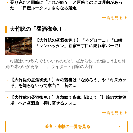
乗り込むと同時に「これが軽？」と戸惑うのには理由があっ
た 「日産ルークス」さらなる躍進…
一覧を見る
大竹聡の「昼酒御免！」
【大竹聡の昼酒御免！】「ネグローニ」「山崎」
「マンハッタン」新宿三丁目の隠れ家バーで1…
お酒はいつ飲んでもいいものだが、昼から飲むお酒にはまた格
別の味わいがある――。ライター・作家の大竹…
【大竹聡の昼酒御免！】今の若者は「なめろう」や「キヌカツ
ギ」を知らないって本当？ 昔の…
【大竹聡の昼酒御免！】京急線で多摩川越えて「川崎の大衆酒
場」へと昼酒旅 押し寄せるノス…
一覧を見る
著者・連載の一覧を見る