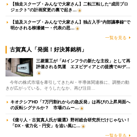
【独走スクープ・みんなで大家さん】二転三転した“成田プロ
ジェクト”の計画変更の裏で起き…
【追及スクープ・みんなで大家さん】独占入手“内部議事録”で
明かされる柳瀬健一・代表の思…
一覧を見る
古賀真人「発掘！好決算銘柄」
三菱重工が「AIインフラの新たな主役」として再
評価される気運 エヌビディアとの提携でAIデ…
今年の株式市場を牽引してきたAI・半導体関連株に、調整の動
きが広がっている。そうしたなか、再び注目…
キオクシアHD「7万円割れからの急反発」は再びの上昇局面へ
の反転シグナルか？ 市場のムー…
《億り人・古賀真人氏が厳選》野村総合研究所だけじゃない！
「DX・省力化・円安」を追い風に…
一覧を見る