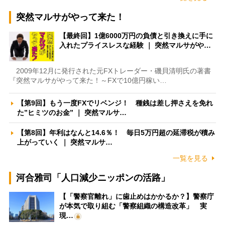
突然マルサがやって来た！
【最終回】1億6000万円の負債と引き換えに手に
入れたプライスレスな経験 ｜ 突然マルサがや…
2009年12月に発行された元FXトレーダー・磯貝清明氏の著書
『突然マルサがやって来た！～FXで10億円稼い…
【第9回】もう一度FXでリベンジ！ 種銭は差し押さえを免れ
た”ヒミツのお金” ｜ 突然マルサ…
【第8回】年利はなんと14.6％！ 毎日5万円超の延滞税が積み
上がっていく ｜ 突然マルサ…
一覧を見る
河合雅司「人口減少ニッポンの活路」
【「警察官離れ」に歯止めはかかるか？】警察庁
が本気で取り組む「警察組織の構造改革」 実
現…