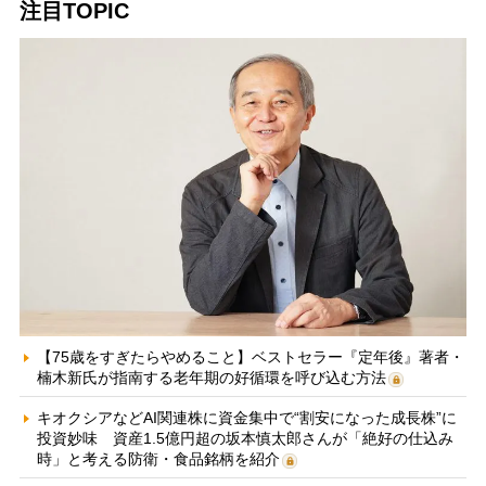
注目TOPIC
【75歳をすぎたらやめること】ベストセラー『定年後』著者・
楠木新氏が指南する老年期の好循環を呼び込む方法
キオクシアなどAI関連株に資金集中で“割安になった成長株”に
投資妙味 資産1.5億円超の坂本慎太郎さんが「絶好の仕込み
時」と考える防衛・食品銘柄を紹介