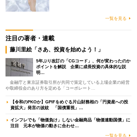
一覧を見る
注目の著者・連載
藤川里絵「さあ、投資を始めよう！」
5年ぶり改訂の「CGコード」、何が変わったのか
ポイントを解説 企業に成長投資の具体的な説
明…
金融庁と東京証券取引所が共同で策定している上場企業の経営
や取締役会のあり方を定める「コーポレート…
【令和のPKOか】GPIFをめぐる片山財務相の「円資産への投
資拡大」発言の波紋 「国債重視」…
インフレでも「物価負け」しない金融商品「物価連動国債」に
注目 元本が物価の動きに合わせ…
一覧を見る