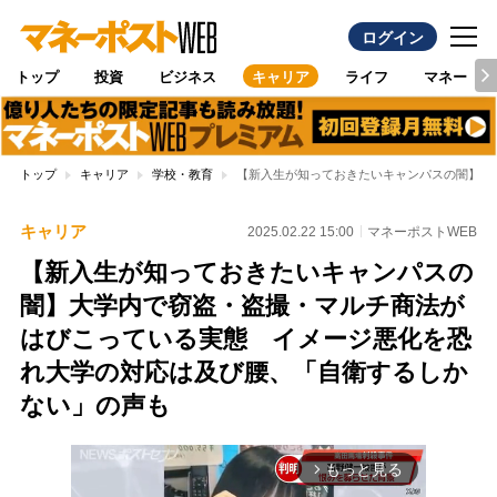
ログイン
トップ
投資
ビジネス
キャリア
ライフ
マネー
トップ
キャリア
学校・教育
【新入生が知っておきたいキャンパスの闇】大
キャリア
2025.02.22 15:00
マネーポストWEB
【新入生が知っておきたいキャンパスの
闇】大学内で窃盗・盗撮・マルチ商法が
はびこっている実態 イメージ悪化を恐
れ大学の対応は及び腰、「自衛するしか
ない」の声も
もっと見る
arrow_forward_ios