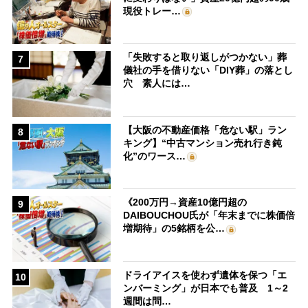
現役トレー…
「失敗すると取り返しがつかない」葬
7
儀社の手を借りない「DIY葬」の落とし
穴 素人には…
【大阪の不動産価格「危ない駅」ラン
8
キング】“中古マンション売れ行き鈍
化”のワース…
《200万円→資産10億円超の
9
DAIBOUCHOU氏が「年末までに株価倍
増期待」の5銘柄を公…
ドライアイスを使わず遺体を保つ「エ
10
ンバーミング」が日本でも普及 1～2
週間は問…