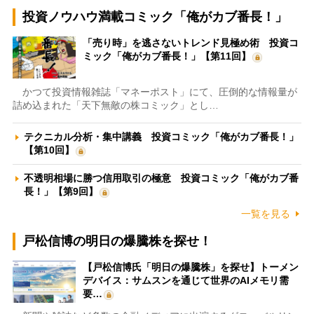
投資ノウハウ満載コミック「俺がカブ番長！」
「売り時」を逃さないトレンド見極め術 投資コ
ミック「俺がカブ番長！」【第11回】
かつて投資情報雑誌「マネーポスト」にて、圧倒的な情報量が
詰め込まれた「天下無敵の株コミック」とし…
テクニカル分析・集中講義 投資コミック「俺がカブ番長！」
【第10回】
不透明相場に勝つ信用取引の極意 投資コミック「俺がカブ番
長！」【第9回】
一覧を見る
戸松信博の明日の爆騰株を探せ！
【戸松信博氏「明日の爆騰株」を探せ】トーメン
デバイス：サムスンを通じて世界のAIメモリ需
要…