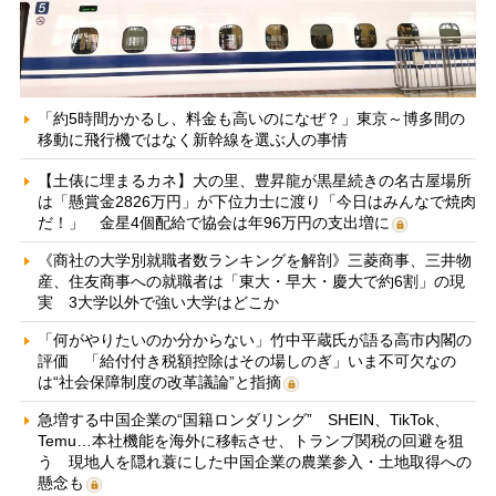
「約5時間かかるし、料金も高いのになぜ？」東京～博多間の
移動に飛行機ではなく新幹線を選ぶ人の事情
【土俵に埋まるカネ】大の里、豊昇龍が黒星続きの名古屋場所
は「懸賞金2826万円」が下位力士に渡り「今日はみんなで焼肉
だ！」 金星4個配給で協会は年96万円の支出増に
《商社の大学別就職者数ランキングを解剖》三菱商事、三井物
産、住友商事への就職者は「東大・早大・慶大で約6割」の現
実 3大学以外で強い大学はどこか
「何がやりたいのか分からない」竹中平蔵氏が語る高市内閣の
評価 「給付付き税額控除はその場しのぎ」いま不可欠なの
は“社会保障制度の改革議論”と指摘
急増する中国企業の“国籍ロンダリング” SHEIN、TikTok、
Temu…本社機能を海外に移転させ、トランプ関税の回避を狙
う 現地人を隠れ蓑にした中国企業の農業参入・土地取得への
懸念も