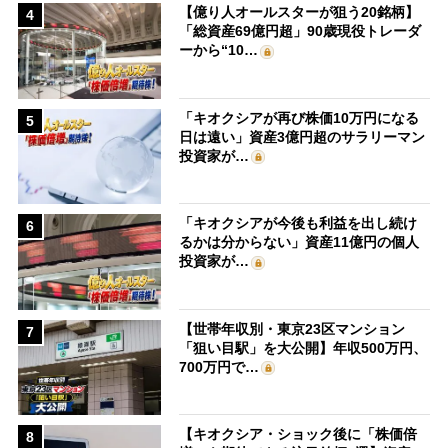
【億り人オールスターが狙う20銘柄】
4
「総資産69億円超」90歳現役トレーダ
ーから“10…
「キオクシアが再び株価10万円になる
5
日は遠い」資産3億円超のサラリーマン
投資家が…
「キオクシアが今後も利益を出し続け
6
るかは分からない」資産11億円の個人
投資家が…
【世帯年収別・東京23区マンション
7
「狙い目駅」を大公開】年収500万円、
700万円で…
【キオクシア・ショック後に「株価倍
8