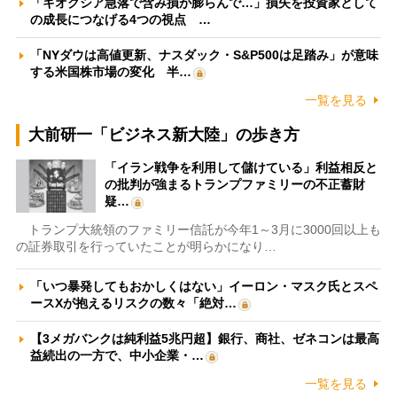
「キオクシア急落で含み損が膨らんで…」損失を投資家として
の成長につなげる4つの視点 …
「NYダウは高値更新、ナスダック・S&P500は足踏み」が意味
する米国株市場の変化 半…
一覧を見る
大前研一「ビジネス新大陸」の歩き方
「イラン戦争を利用して儲けている」利益相反と
の批判が強まるトランプファミリーの不正蓄財
疑…
トランプ大統領のファミリー信託が今年1～3月に3000回以上も
の証券取引を行っていたことが明らかになり…
「いつ暴発してもおかしくはない」イーロン・マスク氏とスペ
ースXが抱えるリスクの数々「絶対…
【3メガバンクは純利益5兆円超】銀行、商社、ゼネコンは最高
益続出の一方で、中小企業・…
一覧を見る