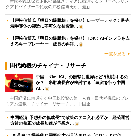
新聞や雑誌など多数の金融メディアに出演するグローバルリン
クアドバイザーズ代表の戸松信博氏が、最新…
【戸松信博氏「明日の爆騰株」を探せ】レーザーテック：最先
端半導体の製造に不可欠な検査装…
【戸松信博氏「明日の爆騰株」を探せ】TDK：AIインフラを支
えるキープレーヤー 成長の再評…
一覧を見る
田代尚機のチャイナ・リサーチ
中国「Kimi K3」の衝撃に世界はどう対応するの
か？ 米財務長官が検討する「蒸留を行う中国
AI…
中国経済に精通する中国株投資の第一人者・田代尚機氏のプレ
ミアム連載「チャイナ・リサーチ」。中国企…
中国経済“予想外の低成長”で政策のテコ入れ必至か 経済運営
方針の修正で成長加速が予想さ…
“AI革命”で爆発的な需要拡大が見込まれる「CXO」とは何