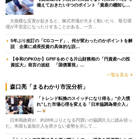
備えておきたい3つのポイント「資産の棚卸し…
大規模な災害が起きると、株式市場が大きく動いたり、取引環
境が不安定になったりすることがある。一方…
5年ぶり改訂の「CGコード」、何が変わったのかポイントを解
説 企業に成長投資の具体的な説…
【令和のPKOか】GPIFをめぐる片山財務相の「円資産への投
資拡大」発言の波紋 「国債重視」…
一覧を見る
森口亮「まるわかり市況分析」
「トレンド転換のスイッチになり得る」“介入慣
れ”した市場心理を変える「日米協調為替介入」
…
日米両政府が、約28年ぶりとなる円買いの協調介入に踏み切っ
た。米国も追加介入を辞さない姿勢を示して…