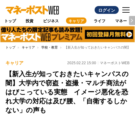
ログイン
トップ
投資
ビジネス
キャリア
ライフ
マネー
トップ
キャリア
学校・教育
【新入生が知っておきたいキャンパスの闇】大
キャリア
2025.02.22 15:00
マネーポストWEB
【新入生が知っておきたいキャンパスの
闇】大学内で窃盗・盗撮・マルチ商法が
はびこっている実態 イメージ悪化を恐
れ大学の対応は及び腰、「自衛するしか
ない」の声も
Loaded
:
100.00%
/
Unmute