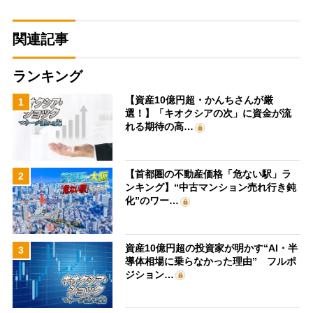
関連記事
ランキング
【資産10億円超・かんちさんが厳
1
選！】「キオクシアの次」に資金が流
れる期待の高…
【首都圏の不動産価格「危ない駅」ラ
2
ンキング】“中古マンション売れ行き鈍
化”のワー…
資産10億円超の投資家が明かす“AI・半
3
導体相場に乗らなかった理由” フルポ
ジション…