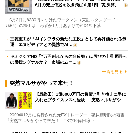
6月の売上低迷を吹き飛ばす第1四半期決算、…
6月3日に8330円をつけたワークマン（東証スタンダード・
7564）の株価は、わずか1カ月あまりで約34％下落…
三菱重工が「AIインフラの新たな主役」として再評価される気
運 エヌビディアとの提携でAI…
キオクシアHD「7万円割れからの急反発」は再びの上昇局面へ
の反転シグナルか？ 市場のムー…
一覧を見る
突然マルサがやって来た！
【最終回】1億6000万円の負債と引き換えに手に
入れたプライスレスな経験 ｜ 突然マルサがや…
2009年12月に発行された元FXトレーダー・磯貝清明氏の著書
『突然マルサがやって来た！～FXで10億円稼い…