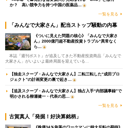
か？ 高い競争力を持つ中国の医薬品…
一覧を見る
「みんなで大家さん」配当ストップ騒動の内幕
《ついに見えた問題の核心》「みんなで大家さ
ん」2000億円超不動産投資トラブル“異常なく
ら…
本誌『週刊ポスト』が追及してきた不動産投資商品「みんなで
大家さん」がいよいよ最終局面を迎えている…
【独走スクープ・みんなで大家さん】二転三転した“成田プロ
ジェクト”の計画変更の裏で起き…
【追及スクープ・みんなで大家さん】独占入手“内部議事録”で
明かされる柳瀬健一・代表の思…
一覧を見る
古賀真人「発掘！好決算銘柄」
《株価34％急落のワークマンに特大反転の期待》