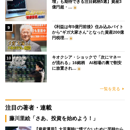
増」も期待できる注目銘柄5選】資産3
億円超・…
《利益は年5億円前後》住み込みバイト
9
から“ギガ大家さん”となった資産200億
円税理…
キオクシア・ショックで「次にマネー
10
が流れる」16銘柄 AI相場の裏で割安
に放置され…
一覧を見る
注目の著者・連載
藤川里絵「さあ、投資を始めよう！」
【資産運用】大災害時に慌てないために平時から