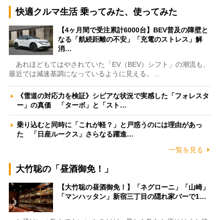
快適クルマ生活 乗ってみた、使ってみた
【4ヶ月間で受注累計6000台】BEV普及の障壁と
なる「航続距離の不安」「充電のストレス」解
消…
あれほどもてはやされていた「EV（BEV）シフト」の潮流も、
最近では減速基調になっているように見える。…
《雪道の対応力を検証》シビアな状況で実感した「フォレスタ
ー」の真価 「ターボ」と「スト…
乗り込むと同時に「これが軽？」と戸惑うのには理由があっ
た 「日産ルークス」さらなる躍進…
一覧を見る
大竹聡の「昼酒御免！」
【大竹聡の昼酒御免！】「ネグローニ」「山崎」
「マンハッタン」新宿三丁目の隠れ家バーで1…