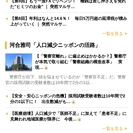
【第9回】もう一度FXでリベンジ！ 種銭は差し押さえを免れ
た”ヒミツのお金” ｜ 突然マルサ…
【第8回】年利はなんと14.6％！ 毎日5万円超の延滞税が積み
上がっていく ｜ 突然マルサ…
一覧を見る
河合雅司「人口減少ニッポンの活路」
【「警察官離れ」に歯止めはかかるか？】警察庁
が本気で取り組む「警察組織の構造改革」 実
現…
警察庁が目下、頭を悩ませているのが「警察官不足」だ。警察
官の採用試験の受験者数は10年間で2分の1以…
【安全・安心ニッポンの危機】採用試験受験者数は10年間で2
分の1以下に！ 出生数減がも…
【医療崩壊】人口減少で「医師不足」に加えて「患者不足」に
見舞われ地域医療が限界に 今後…
一覧を見る