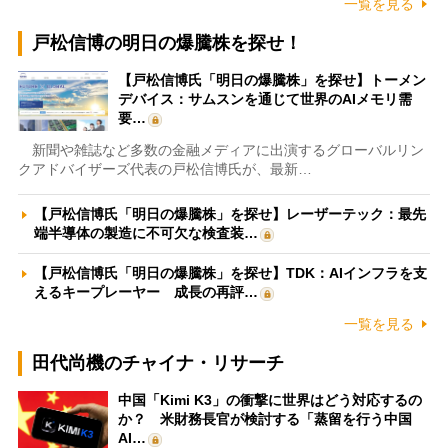
一覧を見る
戸松信博の明日の爆騰株を探せ！
【戸松信博氏「明日の爆騰株」を探せ】トーメン
デバイス：サムスンを通じて世界のAIメモリ需
要…
新聞や雑誌など多数の金融メディアに出演するグローバルリン
クアドバイザーズ代表の戸松信博氏が、最新…
【戸松信博氏「明日の爆騰株」を探せ】レーザーテック：最先
端半導体の製造に不可欠な検査装…
【戸松信博氏「明日の爆騰株」を探せ】TDK：AIインフラを支
えるキープレーヤー 成長の再評…
一覧を見る
田代尚機のチャイナ・リサーチ
中国「Kimi K3」の衝撃に世界はどう対応するの
か？ 米財務長官が検討する「蒸留を行う中国
AI…