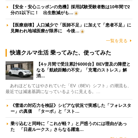
【安全・安心ニッポンの危機】採用試験受験者数は10年間で2
分の1以下に！ 出生数減がも…
【医療崩壊】人口減少で「医師不足」に加えて「患者不足」に
見舞われ地域医療が限界に 今後…
一覧を見る
快適クルマ生活 乗ってみた、使ってみた
【4ヶ月間で受注累計6000台】BEV普及の障壁と
なる「航続距離の不安」「充電のストレス」解
消…
あれほどもてはやされていた「EV（BEV）シフト」の潮流も、
最近では減速基調になっているように見える。…
《雪道の対応力を検証》シビアな状況で実感した「フォレスタ
ー」の真価 「ターボ」と「スト…
乗り込むと同時に「これが軽？」と戸惑うのには理由があっ
た 「日産ルークス」さらなる躍進…