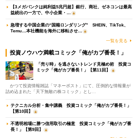
【3メガバンクは純利益5兆円超】銀行、商社、ゼネコンは最高
益続出の一方で、中小企業・…
急増する中国企業の“国籍ロンダリング” SHEIN、TikTok、
Temu…本社機能を海外に移転させ…
一覧を見る
投資ノウハウ満載コミック「俺がカブ番長！」
「売り時」を逃さないトレンド見極め術 投資コ
ミック「俺がカブ番長！」【第11回】
かつて投資情報雑誌「マネーポスト」にて、圧倒的な情報量が
詰め込まれた「天下無敵の株コミック」とし…
テクニカル分析・集中講義 投資コミック「俺がカブ番長！」
【第10回】
不透明相場に勝つ信用取引の極意 投資コミック「俺がカブ番
長！」【第9回】