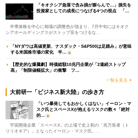
「キオクシア急落で含み損が膨らんで…」損失を
投資家としての成長につなげる4つの視点 「…
半導体株を中心に相場の調整色が強まり、7月中旬にはキオク
シアホールディングスがストップ安をつけるな…
「NYダウは高値更新、ナスダック・S&P500は足踏み」が意味
する米国株市場の変化 半…
【歴史的な爆騰劇】時価総額10兆円企業が「2連続ストップ
高」「制限値幅拡大」の衝撃 フ…
一覧を見る
大前研一「ビジネス新大陸」の歩き方
「いつ暴発してもおかしくはない」イーロン・マ
スク氏とスペースXが抱えるリスクの数々「絶対
的…
宇宙開発企業「スペースX」の上場で史上初の「兆万長者（ト
リリオネア）」となったイーロン・マスク氏。…