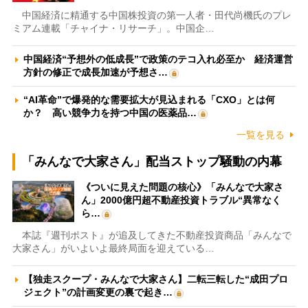
中国経済に精通する中国株投資の第一人者・田代尚機氏のプレ
ミアム連載「チャイナ・リサーチ」。中国企…
中国経済“予想外の低成長”で政策のテコ入れ必至か 経済運営
方針の修正で成長加速が予想さ…
“AI革命”で爆発的な需要拡大が見込まれる「CXO」とは何
か？ 高い競争力を持つ中国の医薬品…
一覧を見る
「みんなで大家さん」配当ストップ騒動の内幕
《ついに見えた問題の核心》「みんなで大家さ
ん」2000億円超不動産投資トラブル“異常なく
ら…
本誌『週刊ポスト』が追及してきた不動産投資商品「みんなで
大家さん」がいよいよ最終局面を迎えている…
【独走スクープ・みんなで大家さん】二転三転した“成田プロ
ジェクト”の計画変更の裏で起き…