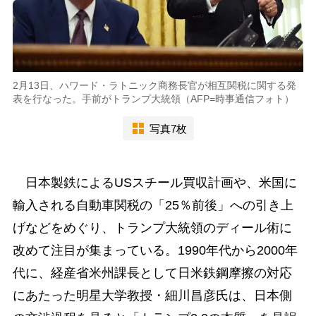
2月13日、ハワード・ラトニック商務長官が相互関税に関する発
表を行なった。手前がトランプ大統領（AFP=時事通信フォト）
写真7枚
日本製鉄によるUSスチール買収計画や、米国に
輸入される自動車関税の「25％前後」への引き上
げなどをめぐり、トランプ大統領のディール術に
改めて注目が集まっている。1990年代から2000年
代に、経産省米州課長として日米鉄鋼摩擦の対応
にあたった明星大学教授・細川昌彦氏は、日本側