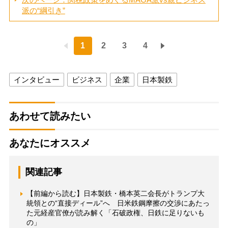
派の“綱引き”
1
2
3
4
インタビュー
ビジネス
企業
日本製鉄
あわせて読みたい
あなたにオススメ
関連記事
【前編から読む】日本製鉄・橋本英二会長がトランプ大
統領との“直接ディール”へ 日米鉄鋼摩擦の交渉にあたっ
た元経産官僚が読み解く「石破政権、日鉄に足りないも
の」