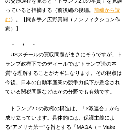
の交渉過程を見ると「トランプ2.0の本質」を見誤
っていると指摘する（前後編の後編。
前編から読
む
）。【聞き手／広野真嗣（ノンフィクション作
家）】
＊ ＊ ＊
USスチールの買収問題がまさにそうですが、ト
ランプ政権下でのディールでは“トランプ流の本
質”を理解することがカギになります。その視点は
今後、日本の自動車産業の競争力低下が懸念され
ている関税問題などほかの分野でも有効です。
トランプ2.0の政権の構造は、「3派連合」から
成り立っています。具体的には、保護主義によ
る“アメリカ第一”を旨とする「MAGA（＝Make