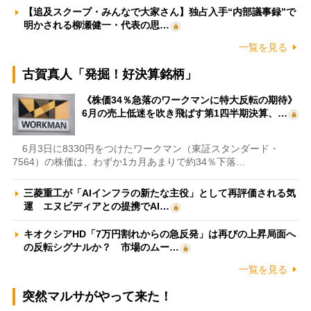
【追及スクープ・みんなで大家さん】独占入手“内部議事録”で
明かされる柳瀬健一・代表の思…
一覧を見る
古賀真人「発掘！好決算銘柄」
《株価34％急落のワークマンに特大反転の期待》
6月の売上低迷を吹き飛ばす第1四半期決算、…
6月3日に8330円をつけたワークマン（東証スタンダード・
7564）の株価は、わずか1カ月あまりで約34％下落…
三菱重工が「AIインフラの新たな主役」として再評価される気
運 エヌビディアとの提携でAI…
キオクシアHD「7万円割れからの急反発」は再びの上昇局面へ
の反転シグナルか？ 市場のムー…
一覧を見る
突然マルサがやって来た！