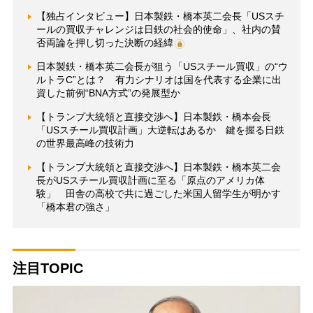
【独占インタビュー】日本製鉄・橋本英二会長「USスチ
ールの買収チャレンジは日鉄の社会的使命」、社内の賛
否両論を押し切った決断の経緯
日本製鉄・橋本英二会長が狙う「USスチール買収」の“ウ
ルトラC”とは？ 有力シナリオは国を代表する企業に出
資した前例“BNA方式”の発展型か
【トランプ大統領と直接交渉へ】日本製鉄・橋本会長
「USスチール買収計画」大逆転はあるか 鍵を握る日鉄
の世界最高峰の技術力
【トランプ大統領と直接交渉へ】日本製鉄・橋本英二会
長がUSスチール買収計画に至る「原点のアメリカ体
験」 田舎の高校で共に過ごした米国人留学生が明かす
「橋本君の強さ」
注目TOPIC