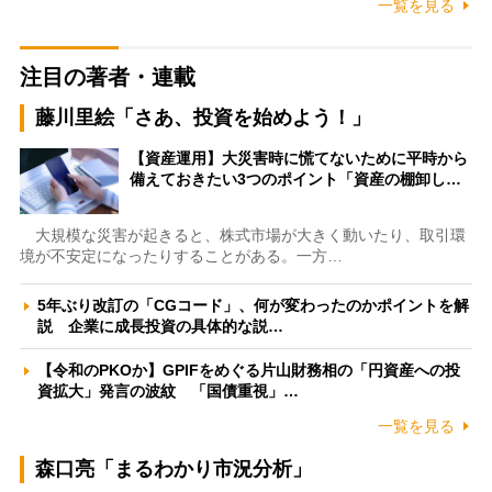
一覧を見る
注目の著者・連載
藤川里絵「さあ、投資を始めよう！」
【資産運用】大災害時に慌てないために平時から
備えておきたい3つのポイント「資産の棚卸し…
大規模な災害が起きると、株式市場が大きく動いたり、取引環
境が不安定になったりすることがある。一方…
5年ぶり改訂の「CGコード」、何が変わったのかポイントを解
説 企業に成長投資の具体的な説…
【令和のPKOか】GPIFをめぐる片山財務相の「円資産への投
資拡大」発言の波紋 「国債重視」…
一覧を見る
森口亮「まるわかり市況分析」