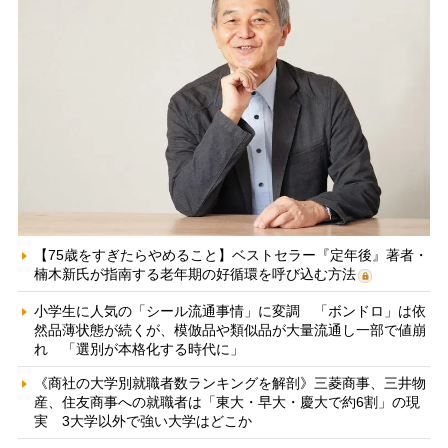
【75歳をすぎたらやめること】ベストセラー『定年後』著者・
楠木新氏が指南する老年期の好循環を呼び込む方法
小学生に人気の「シール流通事情」に変調 「ボンドロ」は依
然品薄状態が続くが、模倣品や類似品が大量流通し一部で値崩
れ 「選別が本格化する時代に」
《商社の大学別就職者数ランキングを解剖》三菱商事、三井物
産、住友商事への就職者は「東大・早大・慶大で約6割」の現
実 3大学以外で強い大学はどこか