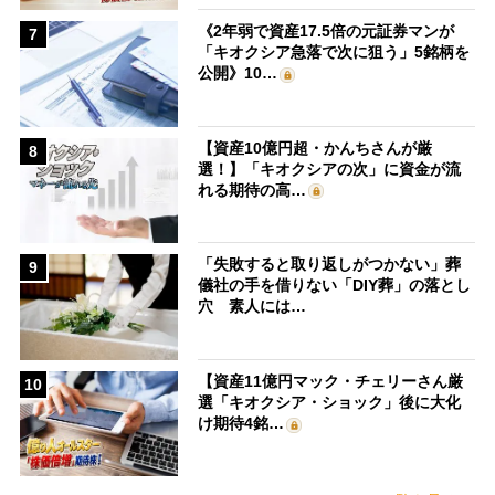
《2年弱で資産17.5倍の元証券マンが
7
「キオクシア急落で次に狙う」5銘柄を
公開》10…
【資産10億円超・かんちさんが厳
8
選！】「キオクシアの次」に資金が流
れる期待の高…
「失敗すると取り返しがつかない」葬
9
儀社の手を借りない「DIY葬」の落とし
穴 素人には…
【資産11億円マック・チェリーさん厳
10
選「キオクシア・ショック」後に大化
け期待4銘…