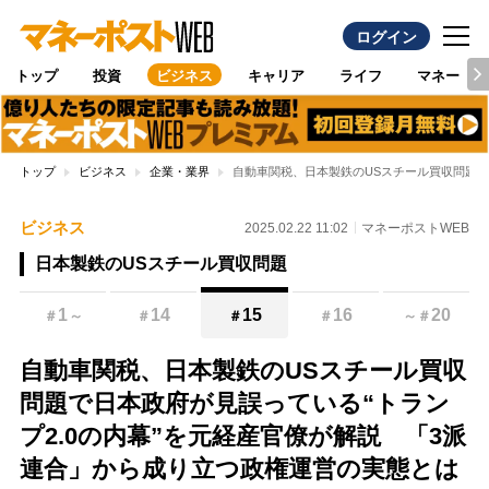
ログイン
トップ
投資
ビジネス
キャリア
ライフ
マネー
トップ
ビジネス
企業・業界
自動車関税、日本製鉄のUSスチール買収問題で
ビジネス
2025.02.22 11:02
マネーポストWEB
日本製鉄のUSスチール買収問題
1
14
15
16
20
＃
～
＃
＃
＃
～
＃
自動車関税、日本製鉄のUSスチール買収
問題で日本政府が見誤っている“トラン
プ2.0の内幕”を元経産官僚が解説 「3派
連合」から成り立つ政権運営の実態とは