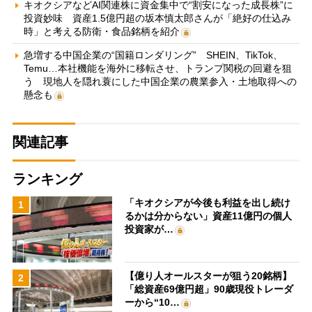
キオクシアなどAI関連株に資金集中で“割安になった成長株”に
投資妙味 資産1.5億円超の坂本慎太郎さんが「絶好の仕込み
時」と考える防衛・食品銘柄を紹介
急増する中国企業の“国籍ロンダリング” SHEIN、TikTok、
Temu…本社機能を海外に移転させ、トランプ関税の回避を狙
う 現地人を隠れ蓑にした中国企業の農業参入・土地取得への
懸念も
関連記事
ランキング
「キオクシアが今後も利益を出し続け
1
るかは分からない」資産11億円の個人
投資家が…
【億り人オールスターが狙う20銘柄】
2
「総資産69億円超」90歳現役トレーダ
ーから“10…