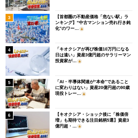
【首都圏の不動産価格「危ない駅」ラ
3
ンキング】“中古マンション売れ行き鈍
化”のワー…
「キオクシアが再び株価10万円になる
4
日は遠い」資産3億円超のサラリーマン
投資家が…
「AI・半導体関連が“本命”であること
5
に変わりはない」資産20億円超の90歳
現役トレー…
【キオクシア・ショック後に「株価倍
6
増」も期待できる注目銘柄5選】資産3
億円超・…