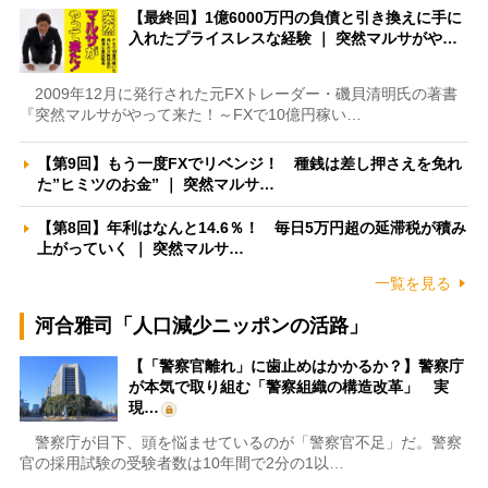
【最終回】1億6000万円の負債と引き換えに手に
入れたプライスレスな経験 ｜ 突然マルサがや…
2009年12月に発行された元FXトレーダー・磯貝清明氏の著書
『突然マルサがやって来た！～FXで10億円稼い…
【第9回】もう一度FXでリベンジ！ 種銭は差し押さえを免れ
た”ヒミツのお金” ｜ 突然マルサ…
【第8回】年利はなんと14.6％！ 毎日5万円超の延滞税が積み
上がっていく ｜ 突然マルサ…
一覧を見る
河合雅司「人口減少ニッポンの活路」
【「警察官離れ」に歯止めはかかるか？】警察庁
が本気で取り組む「警察組織の構造改革」 実
現…
警察庁が目下、頭を悩ませているのが「警察官不足」だ。警察
官の採用試験の受験者数は10年間で2分の1以…