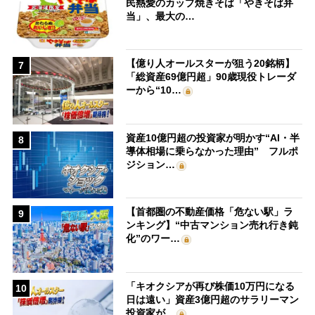
民熱愛のカップ焼きそば「やきそば弁
当」、最大の…
【億り人オールスターが狙う20銘柄】
7
「総資産69億円超」90歳現役トレーダ
ーから“10…
資産10億円超の投資家が明かす“AI・半
8
導体相場に乗らなかった理由” フルポ
ジション…
【首都圏の不動産価格「危ない駅」ラ
9
ンキング】“中古マンション売れ行き鈍
化”のワー…
「キオクシアが再び株価10万円になる
10
日は遠い」資産3億円超のサラリーマン
投資家が…