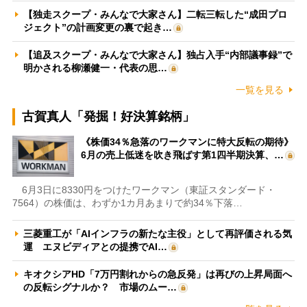
【独走スクープ・みんなで大家さん】二転三転した“成田プロ
ジェクト”の計画変更の裏で起き…
【追及スクープ・みんなで大家さん】独占入手“内部議事録”で
明かされる柳瀬健一・代表の思…
一覧を見る
古賀真人「発掘！好決算銘柄」
《株価34％急落のワークマンに特大反転の期待》
6月の売上低迷を吹き飛ばす第1四半期決算、…
6月3日に8330円をつけたワークマン（東証スタンダード・
7564）の株価は、わずか1カ月あまりで約34％下落…
三菱重工が「AIインフラの新たな主役」として再評価される気
運 エヌビディアとの提携でAI…
キオクシアHD「7万円割れからの急反発」は再びの上昇局面へ
の反転シグナルか？ 市場のムー…