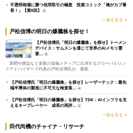
不透明相場に勝つ信用取引の極意 投資コミック「俺がカブ番
長！」【第9回】
一覧を見る
戸松信博の明日の爆騰株を探せ！
【戸松信博氏「明日の爆騰株」を探せ】トーメン
デバイス：サムスンを通じて世界のAIメモリ需
要…
新聞や雑誌など多数の金融メディアに出演するグローバルリン
クアドバイザーズ代表の戸松信博氏が、最新…
【戸松信博氏「明日の爆騰株」を探せ】レーザーテック：最先
端半導体の製造に不可欠な検査装…
【戸松信博氏「明日の爆騰株」を探せ】TDK：AIインフラを支
えるキープレーヤー 成長の再評…
一覧を見る
田代尚機のチャイナ・リサーチ