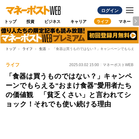
ログイン
トップ
投資
ビジネス
キャリア
ライフ
マネー
トップ
ライフ
生活
「食器は買うものではない？」キャンペーンでもらえる
ライフ
2025.03.02 15:00
マネーポストWEB
「食器は買うものではない？」キャンペ
ーンでもらえる“おまけ食器”愛用者たち
の価値観 「貧乏くさい」と言われてシ
ョック！それでも使い続ける理由
Loaded
:
95.43%
/
Unmute