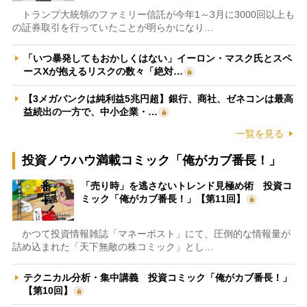
トランプ大統領のファミリー信託が今年1～3月に3000回以上も
の証券取引を行っていたことが明らかになり…
「いつ暴発してもおかしくはない」イーロン・マスク氏とスペ
ースXが抱えるリスクの数々「絶対…
【3メガバンクは純利益5兆円超】銀行、商社、ゼネコンは最高
益続出の一方で、中小企業・…
一覧を見る
投資ノウハウ満載コミック「俺がカブ番長！」
「売り時」を逃さないトレンド見極め術 投資コ
ミック「俺がカブ番長！」【第11回】
かつて投資情報雑誌「マネーポスト」にて、圧倒的な情報量が
詰め込まれた「天下無敵の株コミック」とし…
テクニカル分析・集中講義 投資コミック「俺がカブ番長！」
【第10回】