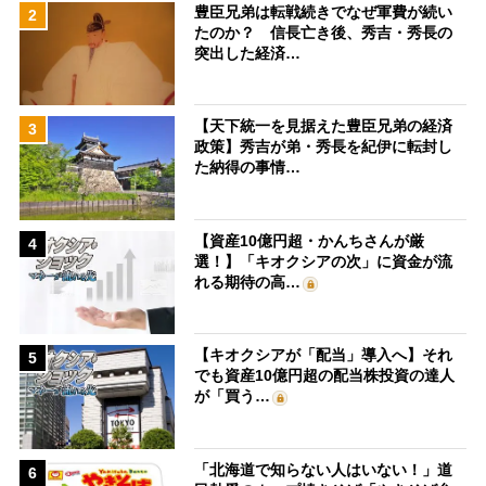
豊臣兄弟は転戦続きでなぜ軍費が続い
2
たのか？ 信長亡き後、秀吉・秀長の
突出した経済…
【天下統一を見据えた豊臣兄弟の経済
3
政策】秀吉が弟・秀長を紀伊に転封し
た納得の事情…
【資産10億円超・かんちさんが厳
4
選！】「キオクシアの次」に資金が流
れる期待の高…
【キオクシアが「配当」導入へ】それ
5
でも資産10億円超の配当株投資の達人
が「買う…
「北海道で知らない人はいない！」道
6