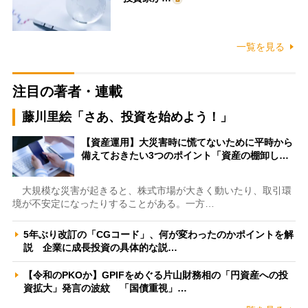
一覧を見る
注目の著者・連載
藤川里絵「さあ、投資を始めよう！」
【資産運用】大災害時に慌てないために平時から
備えておきたい3つのポイント「資産の棚卸し…
大規模な災害が起きると、株式市場が大きく動いたり、取引環
境が不安定になったりすることがある。一方…
5年ぶり改訂の「CGコード」、何が変わったのかポイントを解
説 企業に成長投資の具体的な説…
【令和のPKOか】GPIFをめぐる片山財務相の「円資産への投
資拡大」発言の波紋 「国債重視」…