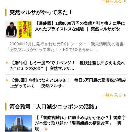
一覧を見る
突然マルサがやって来た！
【最終回】1億6000万円の負債と引き換えに手に
入れたプライスレスな経験 ｜ 突然マルサがや…
2009年12月に発行された元FXトレーダー・磯貝清明氏の著書
『突然マルサがやって来た！～FXで10億円稼い…
【第9回】もう一度FXでリベンジ！ 種銭は差し押さえを免れ
た”ヒミツのお金” ｜ 突然マルサ…
【第8回】年利はなんと14.6％！ 毎日5万円超の延滞税が積み
上がっていく ｜ 突然マルサ…
一覧を見る
河合雅司「人口減少ニッポンの活路」
【「警察官離れ」に歯止めはかかるか？】警察庁
が本気で取り組む「警察組織の構造改革」 実
現…