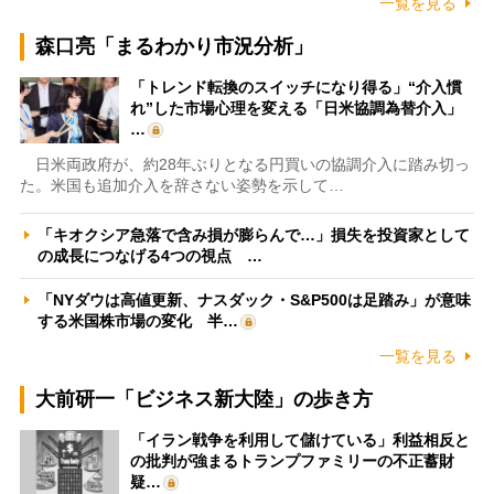
一覧を見る
森口亮「まるわかり市況分析」
「トレンド転換のスイッチになり得る」“介入慣
れ”した市場心理を変える「日米協調為替介入」
…
日米両政府が、約28年ぶりとなる円買いの協調介入に踏み切っ
た。米国も追加介入を辞さない姿勢を示して…
「キオクシア急落で含み損が膨らんで…」損失を投資家として
の成長につなげる4つの視点 …
「NYダウは高値更新、ナスダック・S&P500は足踏み」が意味
する米国株市場の変化 半…
一覧を見る
大前研一「ビジネス新大陸」の歩き方
「イラン戦争を利用して儲けている」利益相反と
の批判が強まるトランプファミリーの不正蓄財
疑…