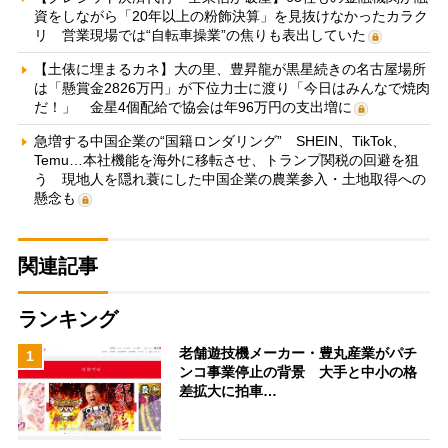
資をしながら「20年以上の粉飾決算」を見抜けなかったカラク
リ 営業現場では“自転車操業”の焦りも表出していた
【土俵に埋まるカネ】大の里、豊昇龍が黒星続きの名古屋場所
は「懸賞金2826万円」が下位力士に渡り「今日はみんなで焼肉
だ！」 金星4個配給で協会は年96万円の支出増に
急増する中国企業の“国籍ロンダリング” SHEIN、TikTok、
Temu…本社機能を海外に移転させ、トランプ関税の回避を狙
う 現地人を隠れ蓑にした中国企業の農業参入・土地取得への
懸念も
関連記事
ランキング
老舗遊技機メーカー・豊丸産業がパチ
1
ンコ事業停止の背景 大手と中小の格
差拡大に拍車…