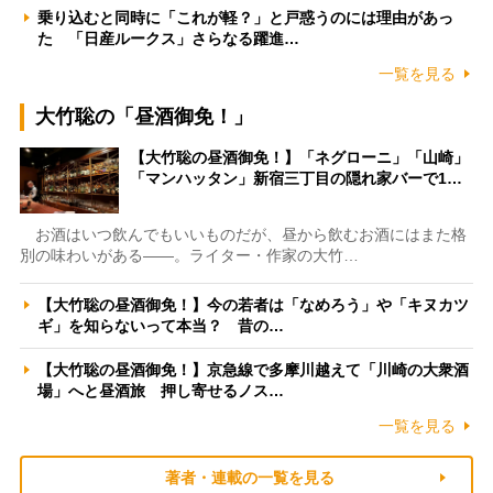
乗り込むと同時に「これが軽？」と戸惑うのには理由があっ
た 「日産ルークス」さらなる躍進…
一覧を見る
大竹聡の「昼酒御免！」
【大竹聡の昼酒御免！】「ネグローニ」「山崎」
「マンハッタン」新宿三丁目の隠れ家バーで1…
お酒はいつ飲んでもいいものだが、昼から飲むお酒にはまた格
別の味わいがある――。ライター・作家の大竹…
【大竹聡の昼酒御免！】今の若者は「なめろう」や「キヌカツ
ギ」を知らないって本当？ 昔の…
【大竹聡の昼酒御免！】京急線で多摩川越えて「川崎の大衆酒
場」へと昼酒旅 押し寄せるノス…
一覧を見る
著者・連載の一覧を見る