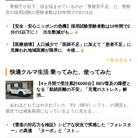
警察庁が目下、頭を悩ませているのが「警察官不足」だ。警察
官の採用試験の受験者数は10年間で2分の1以…
【安全・安心ニッポンの危機】採用試験受験者数は10年間で2
分の1以下に！ 出生数減がも…
【医療崩壊】人口減少で「医師不足」に加えて「患者不足」に
見舞われ地域医療が限界に 今後…
一覧を見る
快適クルマ生活 乗ってみた、使ってみた
【4ヶ月間で受注累計6000台】BEV普及の障壁と
なる「航続距離の不安」「充電のストレス」解
消…
あれほどもてはやされていた「EV（BEV）シフト」の潮流も、
最近では減速基調になっているように見える。…
《雪道の対応力を検証》シビアな状況で実感した「フォレスタ
ー」の真価 「ターボ」と「スト…