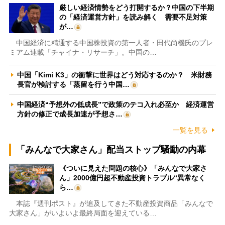
厳しい経済情勢をどう打開するか？中国の下半期
の「経済運営方針」を読み解く 需要不足対策
が…
中国経済に精通する中国株投資の第一人者・田代尚機氏のプレ
ミアム連載「チャイナ・リサーチ」。中国の…
中国「Kimi K3」の衝撃に世界はどう対応するのか？ 米財務
長官が検討する「蒸留を行う中国…
中国経済“予想外の低成長”で政策のテコ入れ必至か 経済運営
方針の修正で成長加速が予想さ…
一覧を見る
「みんなで大家さん」配当ストップ騒動の内幕
《ついに見えた問題の核心》「みんなで大家さ
ん」2000億円超不動産投資トラブル“異常なく
ら…
本誌『週刊ポスト』が追及してきた不動産投資商品「みんなで
大家さん」がいよいよ最終局面を迎えている…