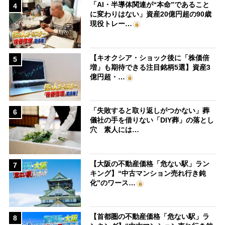
「AI・半導体関連が“本命”であること
4
に変わりはない」資産20億円超の90歳
現役トレー…
【キオクシア・ショック後に「株価倍
5
増」も期待できる注目銘柄5選】資産3
億円超・…
「失敗すると取り返しがつかない」葬
6
儀社の手を借りない「DIY葬」の落とし
穴 素人には…
【大阪の不動産価格「危ない駅」ラン
7
キング】“中古マンション売れ行き鈍
化”のワース…
【首都圏の不動産価格「危ない駅」ラ
8