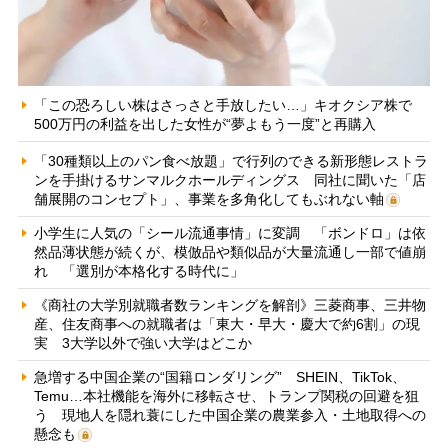
「この恐ろしい株はさっさと手放したい…」キオクシア株で
500万円の利益を出した女性が“夢よもう一度”と再購入
「30種類以上のパン食べ放題」で行列のできる新形態レストラ
ンを手掛けるサンマルクホールディングス 同社に聞いた「店
舗展開のコンセプト」、事業を多角化してもぶれない軸
小学生に人気の「シール流通事情」に変調 「ボンドロ」は依
然品薄状態が続くが、模倣品や類似品が大量流通し一部で値崩
れ 「選別が本格化する時代に」
《商社の大学別就職者数ランキングを解剖》三菱商事、三井物
産、住友商事への就職者は「東大・早大・慶大で約6割」の現
実 3大学以外で強い大学はどこか
急増する中国企業の“国籍ロンダリング” SHEIN、TikTok、
Temu…本社機能を海外に移転させ、トランプ関税の回避を狙
う 現地人を隠れ蓑にした中国企業の農業参入・土地取得への
懸念も