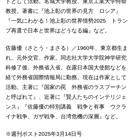
トとして活動。名城大学教授、東京工業大学特命
教授。著書に『池上彰の世界の見方 ロシア』
『一気にわかる！池上彰の世界情勢2025 トラン
プ再選で日本と世界はどうなる編』など。
佐藤優（さとう・まさる）／1960年、東京都生ま
れ。元外交官、作家。同志社大学大学院神学研究
科修了後、外務省入省。在露日本国大使館などを
経て外務省国際情報局に勤務。現在は作家として
活動。主著に『国家の罠 外務省のラスプーチン
と呼ばれて』、近著に『賢人たちのインテリジェ
ンス』『佐藤優の特別講義 戦争と有事 ウクラ
イナ戦争、ガザ戦争、台湾危機の深層』など。
※週刊ポスト2025年3月14日号