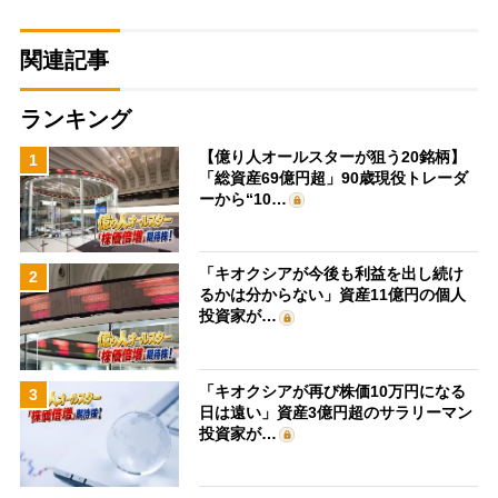
関連記事
ランキング
【億り人オールスターが狙う20銘柄】
1
「総資産69億円超」90歳現役トレーダ
ーから“10…
「キオクシアが今後も利益を出し続け
2
るかは分からない」資産11億円の個人
投資家が…
「キオクシアが再び株価10万円になる
3
日は遠い」資産3億円超のサラリーマン
投資家が…