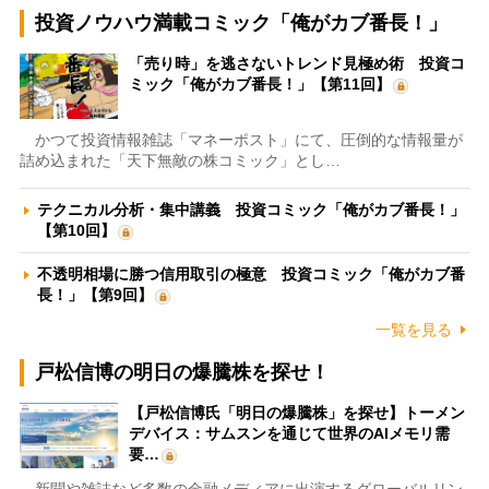
投資ノウハウ満載コミック「俺がカブ番長！」
「売り時」を逃さないトレンド見極め術 投資コ
ミック「俺がカブ番長！」【第11回】
かつて投資情報雑誌「マネーポスト」にて、圧倒的な情報量が
詰め込まれた「天下無敵の株コミック」とし…
テクニカル分析・集中講義 投資コミック「俺がカブ番長！」
【第10回】
不透明相場に勝つ信用取引の極意 投資コミック「俺がカブ番
長！」【第9回】
一覧を見る
戸松信博の明日の爆騰株を探せ！
【戸松信博氏「明日の爆騰株」を探せ】トーメン
デバイス：サムスンを通じて世界のAIメモリ需
要…