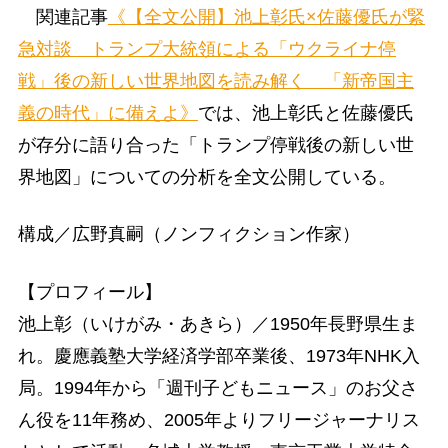
関連記事
《【全文公開】池上彰氏×佐藤優氏が緊
急対談 トランプ大統領による「ウクライナ停
戦」後の新しい世界地図を読み解く 「新帝国主
義の時代」に備えよ》
では、池上彰氏と佐藤優氏
が存分に語り合った「トランプ停戦後の新しい世
界地図」についての分析を全文公開している。
構成／広野真嗣（ノンフィクション作家）
【プロフィール】
池上彰（いけがみ・あきら）／1950年長野県生ま
れ。慶應義塾大学経済学部卒業後、1973年NHK入
局。1994年から「週刊子どもニュース」のお父さ
ん役を11年務め、2005年よりフリージャーナリス