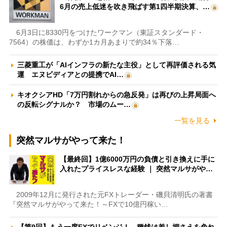
6月の売上低迷を吹き飛ばす第1四半期決算、…
6月3日に8330円をつけたワークマン（東証スタンダード・
7564）の株価は、わずか1カ月あまりで約34％下落…
三菱重工が「AIインフラの新たな主役」として再評価される気
運 エヌビディアとの提携でAI…
キオクシアHD「7万円割れからの急反発」は再びの上昇局面へ
の反転シグナルか？ 市場のムー…
一覧を見る
突然マルサがやって来た！
【最終回】1億6000万円の負債と引き換えに手に
入れたプライスレスな経験 ｜ 突然マルサがや…
2009年12月に発行された元FXトレーダー・磯貝清明氏の著書
『突然マルサがやって来た！～FXで10億円稼い…