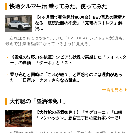
快適クルマ生活 乗ってみた、使ってみた
【4ヶ月間で受注累計6000台】BEV普及の障壁と
なる「航続距離の不安」「充電のストレス」解
消…
あれほどもてはやされていた「EV（BEV）シフト」の潮流も、
最近では減速基調になっているように見える。…
《雪道の対応力を検証》シビアな状況で実感した「フォレスタ
ー」の真価 「ターボ」と「スト…
乗り込むと同時に「これが軽？」と戸惑うのには理由があっ
た 「日産ルークス」さらなる躍進…
一覧を見る
大竹聡の「昼酒御免！」
【大竹聡の昼酒御免！】「ネグローニ」「山崎」
「マンハッタン」新宿三丁目の隠れ家バーで1…