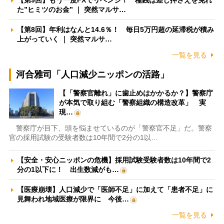
【第9回】もう一度FXでリベンジ！ 種銭は差し押さえを免れ
た”ヒミツのお金” ｜ 突然マルサ…
【第8回】年利はなんと14.6％！ 毎日5万円超の延滞税が積み
上がっていく ｜ 突然マルサ…
一覧を見る
河合雅司「人口減少ニッポンの活路」
【「警察官離れ」に歯止めはかかるか？】警察庁
が本気で取り組む「警察組織の構造改革」 実
現…
警察庁が目下、頭を悩ませているのが「警察官不足」だ。警察
官の採用試験の受験者数は10年間で2分の1以…
【安全・安心ニッポンの危機】採用試験受験者数は10年間で2
分の1以下に！ 出生数減がも…
【医療崩壊】人口減少で「医師不足」に加えて「患者不足」に
見舞われ地域医療が限界に 今後…
一覧を見る