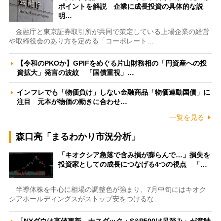
ポイントを解説 企業に成長投資の具体的な説
明…
金融庁と東京証券取引所が共同で策定している上場企業の経営
や取締役会のあり方を定める「コーポレート…
【令和のPKOか】GPIFをめぐる片山財務相の「円資産への投
資拡大」発言の波紋 「国債重視」…
インフレでも「物価負け」しない金融商品「物価連動国債」に
注目 元本が物価の動きに合わせ…
一覧を見る
森口亮「まるわかり市況分析」
「キオクシア急落で含み損が膨らんで…」損失を
投資家としての成長につなげる4つの視点 「…
半導体株を中心に相場の調整色が強まり、7月中旬にはキオク
シアホールディングスがストップ安をつけるな…