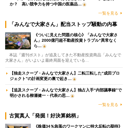
か？ 高い競争力を持つ中国の医薬品…
一覧を見る
「みんなで大家さん」配当ストップ騒動の内幕
《ついに見えた問題の核心》「みんなで大家さ
ん」2000億円超不動産投資トラブル“異常なく
ら…
本誌『週刊ポスト』が追及してきた不動産投資商品「みんなで
大家さん」がいよいよ最終局面を迎えている…
【独走スクープ・みんなで大家さん】二転三転した“成田プロ
ジェクト”の計画変更の裏で起き…
【追及スクープ・みんなで大家さん】独占入手“内部議事録”で
明かされる柳瀬健一・代表の思…
一覧を見る
古賀真人「発掘！好決算銘柄」
《株価34％急落のワークマンに特大反転の期待》