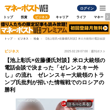
ログイン
トップ
投資
ビジネス
キャリア
ライフ
マネー
トップ
ビジネス
社会
【池上彰氏×佐藤優氏対談】米ロ大統領の電話会談で
ビジネス
2025.02.28 07:00
週刊ポスト
【池上彰氏×佐藤優氏対談】米ロ大統領の
電話会談で決まった「ゼレンスキー外
し」の流れ ゼレンスキー大統領のトラ
ンプ氏批判が招いた情報戦でのロシアの
勝利
もっと見る
arrow_forward_ios