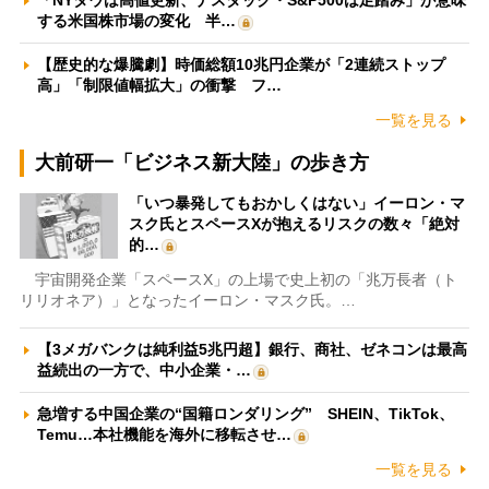
「NYダウは高値更新、ナスダック・S&P500は足踏み」が意味
する米国株市場の変化 半…
【歴史的な爆騰劇】時価総額10兆円企業が「2連続ストップ
高」「制限値幅拡大」の衝撃 フ…
一覧を見る
大前研一「ビジネス新大陸」の歩き方
「いつ暴発してもおかしくはない」イーロン・マ
スク氏とスペースXが抱えるリスクの数々「絶対
的…
宇宙開発企業「スペースX」の上場で史上初の「兆万長者（ト
リリオネア）」となったイーロン・マスク氏。…
【3メガバンクは純利益5兆円超】銀行、商社、ゼネコンは最高
益続出の一方で、中小企業・…
急増する中国企業の“国籍ロンダリング” SHEIN、TikTok、
Temu…本社機能を海外に移転させ…
一覧を見る