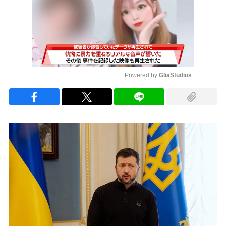
Powered by 
GliaStudios
Mute