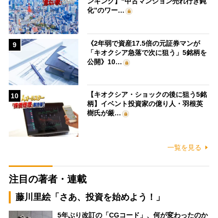
ンキング】“中古マンション売れ行き鈍
化”のワー…
《2年弱で資産17.5倍の元証券マンが
9
「キオクシア急落で次に狙う」5銘柄を
公開》10…
【キオクシア・ショックの後に狙う5銘
10
柄】イベント投資家の億り人・羽根英
樹氏が厳…
一覧を見る
注目の著者・連載
藤川里絵「さあ、投資を始めよう！」
5年ぶり改訂の「CGコード」、何が変わったのか