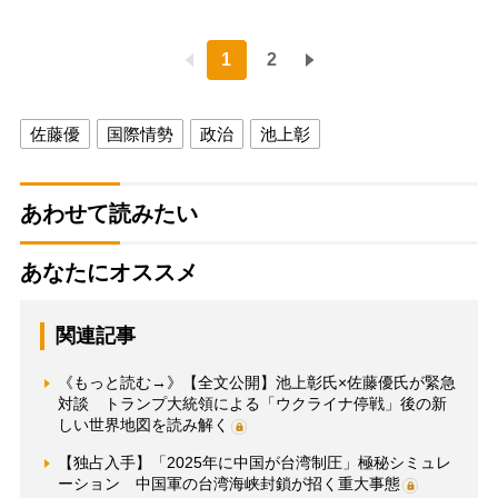
1
2
佐藤優
国際情勢
政治
池上彰
あわせて読みたい
あなたにオススメ
関連記事
《もっと読む→》【全文公開】池上彰氏×佐藤優氏が緊急
対談 トランプ大統領による「ウクライナ停戦」後の新
しい世界地図を読み解く
【独占入手】「2025年に中国が台湾制圧」極秘シミュレ
ーション 中国軍の台湾海峡封鎖が招く重大事態