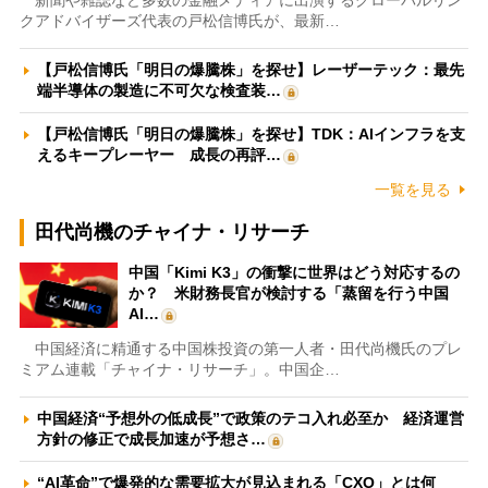
新聞や雑誌など多数の金融メディアに出演するグローバルリン
クアドバイザーズ代表の戸松信博氏が、最新…
【戸松信博氏「明日の爆騰株」を探せ】レーザーテック：最先
端半導体の製造に不可欠な検査装…
【戸松信博氏「明日の爆騰株」を探せ】TDK：AIインフラを支
えるキープレーヤー 成長の再評…
一覧を見る
田代尚機のチャイナ・リサーチ
中国「Kimi K3」の衝撃に世界はどう対応するの
か？ 米財務長官が検討する「蒸留を行う中国
AI…
中国経済に精通する中国株投資の第一人者・田代尚機氏のプレ
ミアム連載「チャイナ・リサーチ」。中国企…
中国経済“予想外の低成長”で政策のテコ入れ必至か 経済運営
方針の修正で成長加速が予想さ…
“AI革命”で爆発的な需要拡大が見込まれる「CXO」とは何