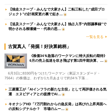
【独走スクープ・みんなで大家さん】二転三転した“成田プロ
ジェクト”の計画変更の裏で起き…
【追及スクープ・みんなで大家さん】独占入手“内部議事録”で
明かされる柳瀬健一・代表の思…
一覧を見る
古賀真人「発掘！好決算銘柄」
《株価34％急落のワークマンに特大反転の期待》
6月の売上低迷を吹き飛ばす第1四半期決算、…
6月3日に8330円をつけたワークマン（東証スタンダード・
7564）の株価は、わずか1カ月あまりで約34％下落…
三菱重工が「AIインフラの新たな主役」として再評価される気
運 エヌビディアとの提携でAI…
キオクシアHD「7万円割れからの急反発」は再びの上昇局面へ
の反転シグナルか？ 市場のムー…