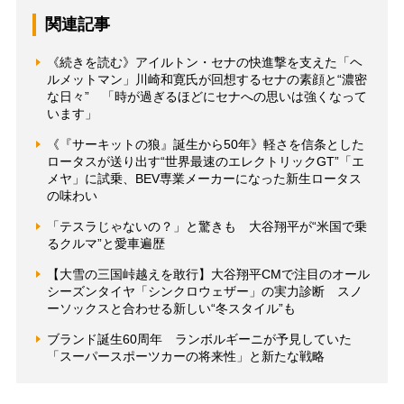
関連記事
《続きを読む》アイルトン・セナの快進撃を支えた「ヘ
ルメットマン」川崎和寛氏が回想するセナの素顔と“濃密
な日々” 「時が過ぎるほどにセナへの思いは強くなって
います」
《『サーキットの狼』誕生から50年》軽さを信条とした
ロータスが送り出す“世界最速のエレクトリックGT”「エ
メヤ」に試乗、BEV専業メーカーになった新生ロータス
の味わい
「テスラじゃないの？」と驚きも 大谷翔平が“米国で乗
るクルマ”と愛車遍歴
【大雪の三国峠越えを敢行】大谷翔平CMで注目のオール
シーズンタイヤ「シンクロウェザー」の実力診断 スノ
ーソックスと合わせる新しい“冬スタイル”も
ブランド誕生60周年 ランボルギーニが予見していた
「スーパースポーツカーの将来性」と新たな戦略