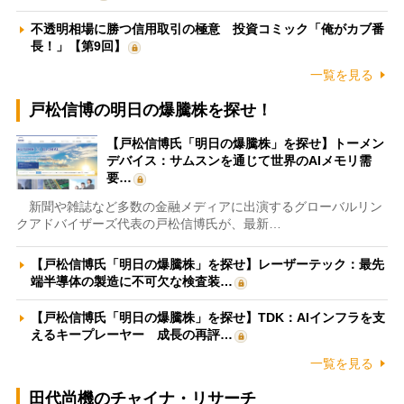
不透明相場に勝つ信用取引の極意 投資コミック「俺がカブ番
長！」【第9回】
一覧を見る
戸松信博の明日の爆騰株を探せ！
【戸松信博氏「明日の爆騰株」を探せ】トーメン
デバイス：サムスンを通じて世界のAIメモリ需
要…
新聞や雑誌など多数の金融メディアに出演するグローバルリン
クアドバイザーズ代表の戸松信博氏が、最新…
【戸松信博氏「明日の爆騰株」を探せ】レーザーテック：最先
端半導体の製造に不可欠な検査装…
【戸松信博氏「明日の爆騰株」を探せ】TDK：AIインフラを支
えるキープレーヤー 成長の再評…
一覧を見る
田代尚機のチャイナ・リサーチ