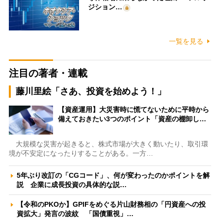
ジション…
一覧を見る
注目の著者・連載
藤川里絵「さあ、投資を始めよう！」
【資産運用】大災害時に慌てないために平時から
備えておきたい3つのポイント「資産の棚卸し…
大規模な災害が起きると、株式市場が大きく動いたり、取引環
境が不安定になったりすることがある。一方…
5年ぶり改訂の「CGコード」、何が変わったのかポイントを解
説 企業に成長投資の具体的な説…
【令和のPKOか】GPIFをめぐる片山財務相の「円資産への投
資拡大」発言の波紋 「国債重視」…