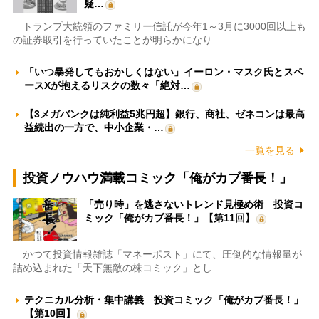
疑…
トランプ大統領のファミリー信託が今年1～3月に3000回以上も
の証券取引を行っていたことが明らかになり…
「いつ暴発してもおかしくはない」イーロン・マスク氏とスペ
ースXが抱えるリスクの数々「絶対…
【3メガバンクは純利益5兆円超】銀行、商社、ゼネコンは最高
益続出の一方で、中小企業・…
一覧を見る
投資ノウハウ満載コミック「俺がカブ番長！」
「売り時」を逃さないトレンド見極め術 投資コ
ミック「俺がカブ番長！」【第11回】
かつて投資情報雑誌「マネーポスト」にて、圧倒的な情報量が
詰め込まれた「天下無敵の株コミック」とし…
テクニカル分析・集中講義 投資コミック「俺がカブ番長！」
【第10回】