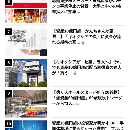
老舗遊技機メーカー・豊丸産業がパチ
6
ンコ事業停止の背景 大手と中小の格
差拡大に拍車…
【資産10億円超・かんちさんが厳
7
選！】「キオクシアの次」に資金が流
れる期待の高…
【キオクシアが「配当」導入へ】それ
8
でも資産10億円超の配当株投資の達人
が「買う…
【億り人オールスターが狙う20銘柄】
9
「総資産69億円超」90歳現役トレーダ
ーから“10…
資産10億円超の投資家が明かす“AI・半
10
導体相場に乗らなかった理由” フルポ