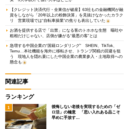
【クレジット決済代行・全東信が破産】63社もの金融機関が融
資をしながら「20年以上の粉飾決算」を見抜けなかったカラク
リ 営業現場では“自転車操業”の焦りも表出していた
お酒を提供する店で「出禁」になる客のトホホな生態 嘔吐や
粗相だけじゃない、店側が嫌がる“最悪の客”とは
急増する中国企業の“国籍ロンダリング” SHEIN、TikTok、
Temu…本社機能を海外に移転させ、トランプ関税の回避を狙
う 現地人を隠れ蓑にした中国企業の農業参入・土地取得への
懸念も
関連記事
ランキング
後悔しない老後を実現するための「ゼ
1
ロ活」の極意 「思い入れある品こそ
早めに手放す…