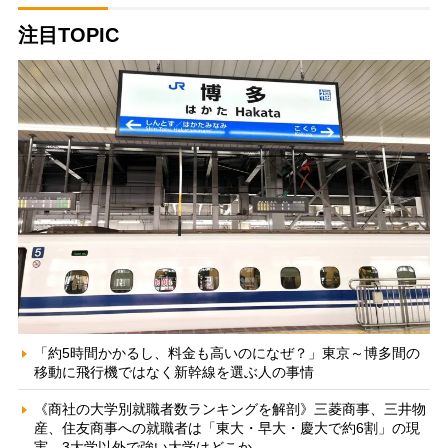
注目TOPIC
「約5時間かかるし、料金も高いのになぜ？」東京～博多間の
移動に飛行機ではなく新幹線を選ぶ人の事情
《商社の大学別就職者数ランキングを解剖》三菱商事、三井物
産、住友商事への就職者は「東大・早大・慶大で約6割」の現
実 3大学以外で強い大学はどこか