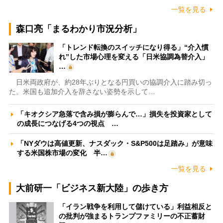
一覧を見る
森口亮「まるわかり市況分析」
「トレンド転換のスイッチになり得る」“介入慣
れ”した市場心理を変える「日米協調為替介入」
…
日米両政府が、約28年ぶりとなる円買いの協調介入に踏み切っ
た。米国も追加介入を辞さない姿勢を示して…
「キオクシア急落で含み損が膨らんで…」損失を投資家として
の成長につなげる4つの視点 …
「NYダウは高値更新、ナスダック・S&P500は足踏み」が意味
する米国株市場の変化 半…
一覧を見る
大前研一「ビジネス新大陸」の歩き方
「イラン戦争を利用して儲けている」利益相反と
の批判が強まるトランプファミリーの不正蓄財