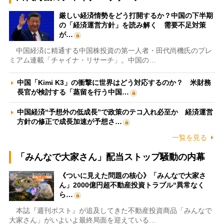
厳しい経済情勢をどう打開するか？中国の下半期
の「経済運営方針」を読み解く 需要不足対策
が…
中国経済に精通する中国株投資の第一人者・田代尚機氏のプレ
ミアム連載「チャイナ・リサーチ」。中国の…
中国「Kimi K3」の衝撃に世界はどう対応するのか？ 米財務
長官が検討する「蒸留を行う中国…
中国経済“予想外の低成長”で政策のテコ入れ必至か 経済運営
方針の修正で成長加速が予想さ…
一覧を見る
「みんなで大家さん」配当ストップ騒動の内幕
《ついに見えた問題の核心》「みんなで大家さ
ん」2000億円超不動産投資トラブル“異常なく
ら…
本誌『週刊ポスト』が追及してきた不動産投資商品「みんなで
大家さん」がいよいよ最終局面を迎えている…