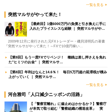
一覧を見る
突然マルサがやって来た！
【最終回】1億6000万円の負債と引き換えに手に
入れたプライスレスな経験 ｜ 突然マルサがや…
2009年12月に発行された元FXトレーダー・磯貝清明氏の著書
『突然マルサがやって来た！～FXで10億円稼い…
【第9回】もう一度FXでリベンジ！ 種銭は差し押さえを免れ
た”ヒミツのお金” ｜ 突然マルサ…
【第8回】年利はなんと14.6％！ 毎日5万円超の延滞税が積み
上がっていく ｜ 突然マルサ…
一覧を見る
河合雅司「人口減少ニッポンの活路」
【「警察官離れ」に歯止めはかかるか？】警察庁
が本気で取り組む「警察組織の構造改革」 実