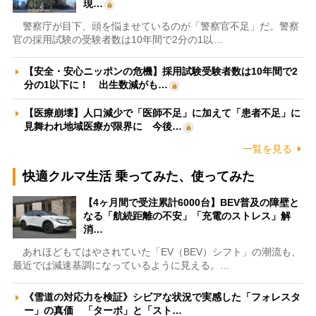
現…
警察庁が目下、頭を悩ませているのが「警察官不足」だ。警察
官の採用試験の受験者数は10年間で2分の1以…
【安全・安心ニッポンの危機】採用試験受験者数は10年間で2
分の1以下に！ 出生数減がも…
【医療崩壊】人口減少で「医師不足」に加えて「患者不足」に
見舞われ地域医療が限界に 今後…
一覧を見る
快適クルマ生活 乗ってみた、使ってみた
【4ヶ月間で受注累計6000台】BEV普及の障壁と
なる「航続距離の不安」「充電のストレス」解
消…
あれほどもてはやされていた「EV（BEV）シフト」の潮流も、
最近では減速基調になっているように見える。…
《雪道の対応力を検証》シビアな状況で実感した「フォレスタ
ー」の真価 「ターボ」と「スト…