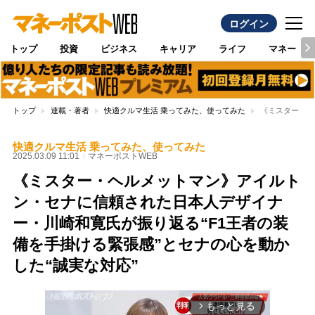
ログイン
トップ
投資
ビジネス
キャリア
ライフ
マネー
トップ
連載・著者
快適クルマ生活 乗ってみた、使ってみた
《ミスター・ヘ
快適クルマ生活 乗ってみた、使ってみた
2025.03.09 11:01
マネーポストWEB
《ミスター・ヘルメットマン》アイルト
ン・セナに信頼された日本人デザイナ
ー・川崎和寛氏が振り返る“F1王者の装
備を手掛ける緊張感”とセナの心を動か
した“誠実な対応”
もっと見る
arrow_forward_ios