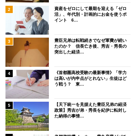
資産をゼロにして最期を迎える「ゼロ
2
活」、年代別・計画的にお金を使うポ
イント 6…
豊臣兄弟は転戦続きでなぜ軍費が続い
3
たのか？ 信長亡き後、秀吉・秀長の
突出した経済…
《首都圏高校受験の最新事情》「学力
4
は高いが内申点がとれない」生徒はど
う戦う？ 東…
【天下統一を見据えた豊臣兄弟の経済
5
政策】秀吉が弟・秀長を紀伊に転封し
た納得の事情…