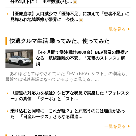
分の1以下に！ 出生数減がも…
【医療崩壊】人口減少で「医師不足」に加えて「患者不足」に
見舞われ地域医療が限界に 今後…
一覧を見る
快適クルマ生活 乗ってみた、使ってみた
【4ヶ月間で受注累計6000台】BEV普及の障壁と
なる「航続距離の不安」「充電のストレス」解
消…
あれほどもてはやされていた「EV（BEV）シフト」の潮流も、
最近では減速基調になっているように見える。…
《雪道の対応力を検証》シビアな状況で実感した「フォレスタ
ー」の真価 「ターボ」と「スト…
乗り込むと同時に「これが軽？」と戸惑うのには理由があっ
た 「日産ルークス」さらなる躍進…
一覧を見る