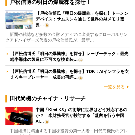
戸松信博の明日の爆騰株を探せ！
【戸松信博氏「明日の爆騰株」を探せ】トーメン
デバイス：サムスンを通じて世界のAIメモリ需
要…
新聞や雑誌など多数の金融メディアに出演するグローバルリン
クアドバイザーズ代表の戸松信博氏が、最新…
【戸松信博氏「明日の爆騰株」を探せ】レーザーテック：最先
端半導体の製造に不可欠な検査装…
【戸松信博氏「明日の爆騰株」を探せ】TDK：AIインフラを支
えるキープレーヤー 成長の再評…
一覧を見る
田代尚機のチャイナ・リサーチ
中国「Kimi K3」の衝撃に世界はどう対応するの
か？ 米財務長官が検討する「蒸留を行う中国
AI…
中国経済に精通する中国株投資の第一人者・田代尚機氏のプレ