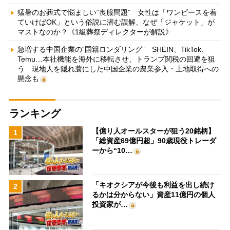
猛暑のお葬式で悩ましい“喪服問題” 女性は「ワンピースを着
ていけばOK」という俗説に潜む誤解、なぜ「ジャケット」が
マストなのか？《1級葬祭ディレクターが解説》
急増する中国企業の“国籍ロンダリング” SHEIN、TikTok、
Temu…本社機能を海外に移転させ、トランプ関税の回避を狙
う 現地人を隠れ蓑にした中国企業の農業参入・土地取得への
懸念も
ランキング
【億り人オールスターが狙う20銘柄】
1
「総資産69億円超」90歳現役トレーダ
ーから“10…
「キオクシアが今後も利益を出し続け
2
るかは分からない」資産11億円の個人
投資家が…