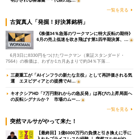
明かされる柳瀬健一・代表の思…
一覧を見る
古賀真人「発掘！好決算銘柄」
《株価34％急落のワークマンに特大反転の期待》
6月の売上低迷を吹き飛ばす第1四半期決算、…
6月3日に8330円をつけたワークマン（東証スタンダード・
7564）の株価は、わずか1カ月あまりで約34％下落…
三菱重工が「AIインフラの新たな主役」として再評価される気
運 エヌビディアとの提携でAI…
キオクシアHD「7万円割れからの急反発」は再びの上昇局面へ
の反転シグナルか？ 市場のムー…
一覧を見る
突然マルサがやって来た！
【最終回】1億6000万円の負債と引き換えに手に
入れたプライスレスな経験 ｜ 突然マルサがや…