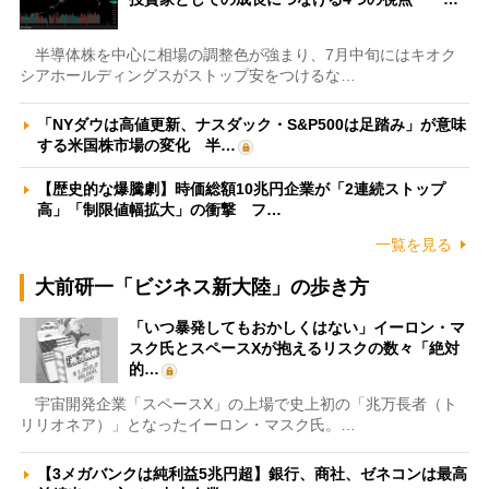
半導体株を中心に相場の調整色が強まり、7月中旬にはキオク
シアホールディングスがストップ安をつけるな…
「NYダウは高値更新、ナスダック・S&P500は足踏み」が意味
する米国株市場の変化 半…
【歴史的な爆騰劇】時価総額10兆円企業が「2連続ストップ
高」「制限値幅拡大」の衝撃 フ…
一覧を見る
大前研一「ビジネス新大陸」の歩き方
「いつ暴発してもおかしくはない」イーロン・マ
スク氏とスペースXが抱えるリスクの数々「絶対
的…
宇宙開発企業「スペースX」の上場で史上初の「兆万長者（ト
リリオネア）」となったイーロン・マスク氏。…
【3メガバンクは純利益5兆円超】銀行、商社、ゼネコンは最高