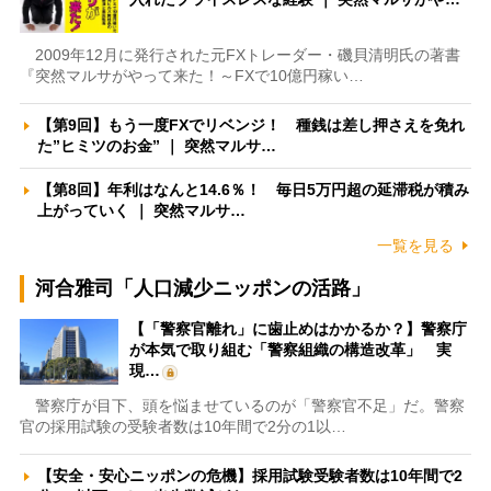
2009年12月に発行された元FXトレーダー・磯貝清明氏の著書
『突然マルサがやって来た！～FXで10億円稼い…
【第9回】もう一度FXでリベンジ！ 種銭は差し押さえを免れ
た”ヒミツのお金” ｜ 突然マルサ…
【第8回】年利はなんと14.6％！ 毎日5万円超の延滞税が積み
上がっていく ｜ 突然マルサ…
一覧を見る
河合雅司「人口減少ニッポンの活路」
【「警察官離れ」に歯止めはかかるか？】警察庁
が本気で取り組む「警察組織の構造改革」 実
現…
警察庁が目下、頭を悩ませているのが「警察官不足」だ。警察
官の採用試験の受験者数は10年間で2分の1以…
【安全・安心ニッポンの危機】採用試験受験者数は10年間で2