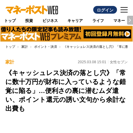
ログイン
トップ
投資
ビジネス
キャリア
ライフ
マネー
トップ
家計
ポイント・決済
《キャッシュレス決済の落とし穴》「常に数十
家計
2025.03.08 15:01
女性セブン
《キャッシュレス決済の落とし穴》「常
に数十万円が財布に入っているような錯
覚に陥る」…便利さの裏に潜むムダ遣
い、ポイント還元の誘い文句から余計な
出費も
Loaded
:
100.00%
/
Unmute