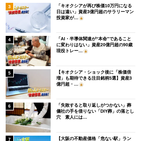
「キオクシアが再び株価10万円になる
3
日は遠い」資産3億円超のサラリーマン
投資家が…
「AI・半導体関連が“本命”であること
4
に変わりはない」資産20億円超の90歳
現役トレー…
【キオクシア・ショック後に「株価倍
5
増」も期待できる注目銘柄5選】資産3
億円超・…
「失敗すると取り返しがつかない」葬
6
儀社の手を借りない「DIY葬」の落とし
穴 素人には…
【大阪の不動産価格「危ない駅」ラン
7