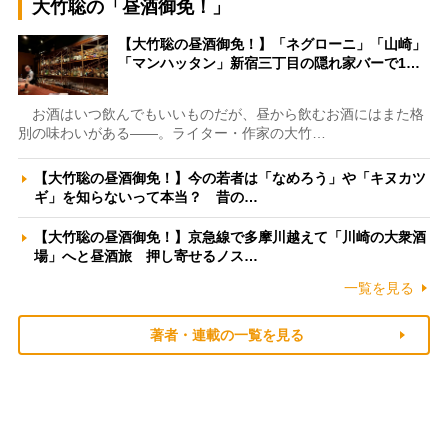
大竹聡の「昼酒御免！」
【大竹聡の昼酒御免！】「ネグローニ」「山崎」
「マンハッタン」新宿三丁目の隠れ家バーで1…
お酒はいつ飲んでもいいものだが、昼から飲むお酒にはまた格
別の味わいがある――。ライター・作家の大竹…
【大竹聡の昼酒御免！】今の若者は「なめろう」や「キヌカツ
ギ」を知らないって本当？ 昔の…
【大竹聡の昼酒御免！】京急線で多摩川越えて「川崎の大衆酒
場」へと昼酒旅 押し寄せるノス…
一覧を見る
著者・連載の一覧を見る