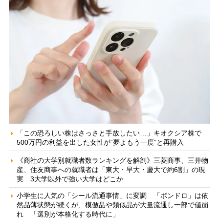
「この恐ろしい株はさっさと手放したい…」キオクシア株で
500万円の利益を出した女性が“夢よもう一度”と再購入
《商社の大学別就職者数ランキングを解剖》三菱商事、三井物
産、住友商事への就職者は「東大・早大・慶大で約6割」の現
実 3大学以外で強い大学はどこか
小学生に人気の「シール流通事情」に変調 「ボンドロ」は依
然品薄状態が続くが、模倣品や類似品が大量流通し一部で値崩
れ 「選別が本格化する時代に」