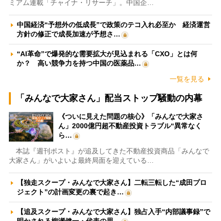
ミアム連載「チャイナ・リサーチ」。中国企…
中国経済“予想外の低成長”で政策のテコ入れ必至か 経済運営
方針の修正で成長加速が予想さ…
“AI革命”で爆発的な需要拡大が見込まれる「CXO」とは何
か？ 高い競争力を持つ中国の医薬品…
一覧を見る
「みんなで大家さん」配当ストップ騒動の内幕
《ついに見えた問題の核心》「みんなで大家さ
ん」2000億円超不動産投資トラブル“異常なく
ら…
本誌『週刊ポスト』が追及してきた不動産投資商品「みんなで
大家さん」がいよいよ最終局面を迎えている…
【独走スクープ・みんなで大家さん】二転三転した“成田プロ
ジェクト”の計画変更の裏で起き…
【追及スクープ・みんなで大家さん】独占入手“内部議事録”で