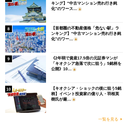
キング】“中古マンション売れ行き鈍
化”のワース…
【首都圏の不動産価格「危ない駅」ラ
8
ンキング】“中古マンション売れ行き鈍
化”のワー…
《2年弱で資産17.5倍の元証券マンが
9
「キオクシア急落で次に狙う」5銘柄を
公開》10…
【キオクシア・ショックの後に狙う5銘
10
柄】イベント投資家の億り人・羽根英
樹氏が厳…
一覧を見る