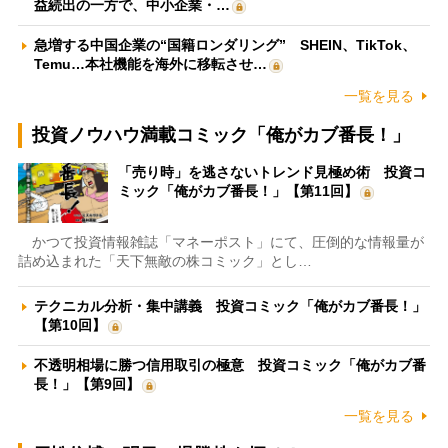
益続出の一方で、中小企業・…
急増する中国企業の“国籍ロンダリング” SHEIN、TikTok、
Temu…本社機能を海外に移転させ…
一覧を見る
投資ノウハウ満載コミック「俺がカブ番長！」
「売り時」を逃さないトレンド見極め術 投資コ
ミック「俺がカブ番長！」【第11回】
かつて投資情報雑誌「マネーポスト」にて、圧倒的な情報量が
詰め込まれた「天下無敵の株コミック」とし…
テクニカル分析・集中講義 投資コミック「俺がカブ番長！」
【第10回】
不透明相場に勝つ信用取引の極意 投資コミック「俺がカブ番
長！」【第9回】
一覧を見る