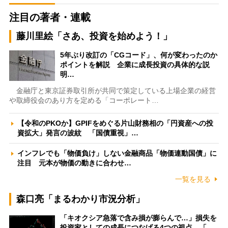
注目の著者・連載
藤川里絵「さあ、投資を始めよう！」
5年ぶり改訂の「CGコード」、何が変わったのか
ポイントを解説 企業に成長投資の具体的な説
明…
金融庁と東京証券取引所が共同で策定している上場企業の経営
や取締役会のあり方を定める「コーポレート…
【令和のPKOか】GPIFをめぐる片山財務相の「円資産への投
資拡大」発言の波紋 「国債重視」…
インフレでも「物価負け」しない金融商品「物価連動国債」に
注目 元本が物価の動きに合わせ…
一覧を見る
森口亮「まるわかり市況分析」
「キオクシア急落で含み損が膨らんで…」損失を
投資家としての成長につなげる4つの視点 「…