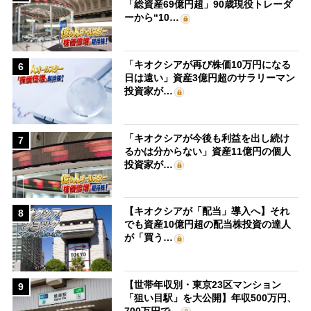
「総資産69億円超」90歳現役トレーダ
ーから“10…
「キオクシアが再び株価10万円になる
6
日は遠い」資産3億円超のサラリーマン
投資家が…
「キオクシアが今後も利益を出し続け
7
るかは分からない」資産11億円の個人
投資家が…
【キオクシアが「配当」導入へ】それ
8
でも資産10億円超の配当株投資の達人
が「買う…
【世帯年収別・東京23区マンション
9
「狙い目駅」を大公開】年収500万円、
700万円で…