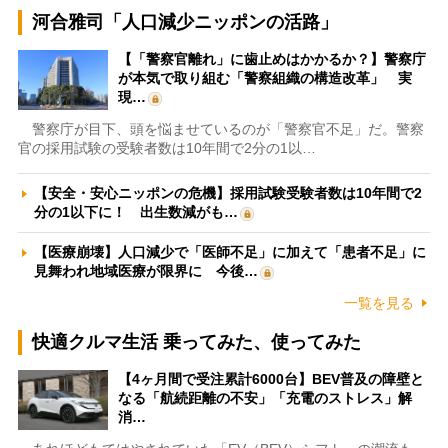
河合雅司「人口減少ニッポンの活路」
【「警察官離れ」に歯止めはかかるか？】警察庁
が本気で取り組む「警察組織の構造改革」 実
現…
警察庁が目下、頭を悩ませているのが「警察官不足」だ。警察
官の採用試験の受験者数は10年間で2分の1以…
【安全・安心ニッポンの危機】採用試験受験者数は10年間で2
分の1以下に！ 出生数減がも…
【医療崩壊】人口減少で「医師不足」に加えて「患者不足」に
見舞われ地域医療が限界に 今後…
一覧を見る
快適クルマ生活 乗ってみた、使ってみた
【4ヶ月間で受注累計6000台】BEV普及の障壁と
なる「航続距離の不安」「充電のストレス」解
消…