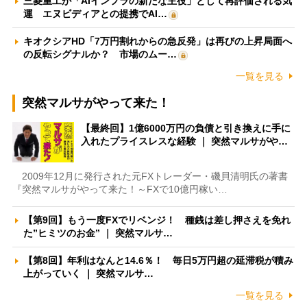
三菱重工が「AIインフラの新たな主役」として再評価される気
運 エヌビディアとの提携でAI…
キオクシアHD「7万円割れからの急反発」は再びの上昇局面へ
の反転シグナルか？ 市場のムー…
一覧を見る
突然マルサがやって来た！
【最終回】1億6000万円の負債と引き換えに手に
入れたプライスレスな経験 ｜ 突然マルサがや…
2009年12月に発行された元FXトレーダー・磯貝清明氏の著書
『突然マルサがやって来た！～FXで10億円稼い…
【第9回】もう一度FXでリベンジ！ 種銭は差し押さえを免れ
た”ヒミツのお金” ｜ 突然マルサ…
【第8回】年利はなんと14.6％！ 毎日5万円超の延滞税が積み
上がっていく ｜ 突然マルサ…
一覧を見る