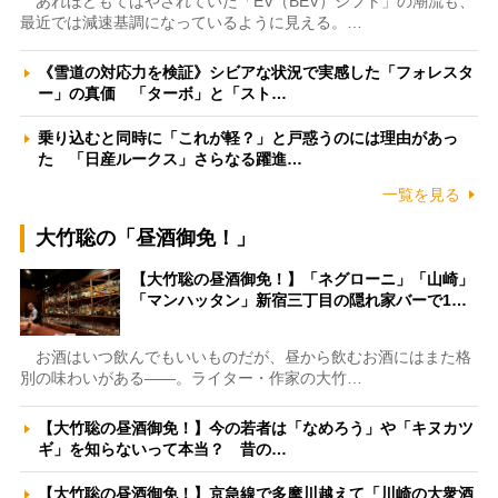
あれほどもてはやされていた「EV（BEV）シフト」の潮流も、
最近では減速基調になっているように見える。…
《雪道の対応力を検証》シビアな状況で実感した「フォレスタ
ー」の真価 「ターボ」と「スト…
乗り込むと同時に「これが軽？」と戸惑うのには理由があっ
た 「日産ルークス」さらなる躍進…
一覧を見る
大竹聡の「昼酒御免！」
【大竹聡の昼酒御免！】「ネグローニ」「山崎」
「マンハッタン」新宿三丁目の隠れ家バーで1…
お酒はいつ飲んでもいいものだが、昼から飲むお酒にはまた格
別の味わいがある――。ライター・作家の大竹…
【大竹聡の昼酒御免！】今の若者は「なめろう」や「キヌカツ
ギ」を知らないって本当？ 昔の…
【大竹聡の昼酒御免！】京急線で多摩川越えて「川崎の大衆酒