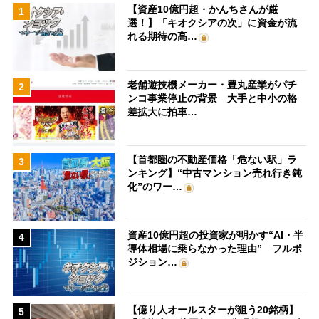
【資産10億円超・かんちさんが厳
1
選！】「キオクシアの次」に資金が流
れる期待の高…
老舗遊技機メーカー・豊丸産業がパチ
2
ンコ事業停止の背景 大手と中小の格
差拡大に拍車…
【首都圏の不動産価格「危ない駅」ラ
3
ンキング】“中古マンション売れ行き鈍
化”のワー…
資産10億円超の投資家が明かす“AI・半
4
導体相場に乗らなかった理由” フルポ
ジション…
【億り人オールスターが狙う20銘柄】
5