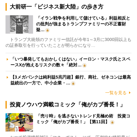
大前研一「ビジネス新大陸」の歩き方
「イラン戦争を利用して儲けている」利益相反と
の批判が強まるトランプファミリーの不正蓄財
疑…
トランプ大統領のファミリー信託が今年1～3月に3000回以上も
の証券取引を行っていたことが明らかになり…
「いつ暴発してもおかしくはない」イーロン・マスク氏とスペ
ースXが抱えるリスクの数々「絶対…
【3メガバンクは純利益5兆円超】銀行、商社、ゼネコンは最高
益続出の一方で、中小企業・…
一覧を見る
投資ノウハウ満載コミック「俺がカブ番長！」
「売り時」を逃さないトレンド見極め術 投資コ
ミック「俺がカブ番長！」【第11回】