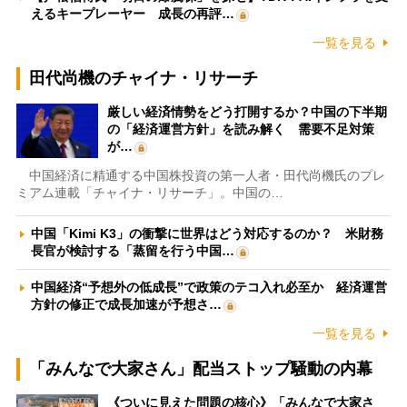
えるキープレーヤー 成長の再評…
一覧を見る
田代尚機のチャイナ・リサーチ
厳しい経済情勢をどう打開するか？中国の下半期
の「経済運営方針」を読み解く 需要不足対策
が…
中国経済に精通する中国株投資の第一人者・田代尚機氏のプレ
ミアム連載「チャイナ・リサーチ」。中国の…
中国「Kimi K3」の衝撃に世界はどう対応するのか？ 米財務
長官が検討する「蒸留を行う中国…
中国経済“予想外の低成長”で政策のテコ入れ必至か 経済運営
方針の修正で成長加速が予想さ…
一覧を見る
「みんなで大家さん」配当ストップ騒動の内幕
《ついに見えた問題の核心》「みんなで大家さ