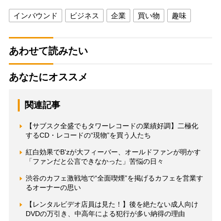
インバウンド
ビジネス
企業
買い物
趣味
あわせて読みたい
あなたにオススメ
関連記事
【サブスク全盛でもタワーレコードの業績好調】二極化
するCD・レコードの“現物”を買う人たち
紅白効果でB'zが大フィーバー、オールドファンが明かす
「ファンだと公言できなかった」苦悩の日々
渋谷のカフェ激戦地で“全面喫煙”を掲げるカフェを営業す
るオーナーの思い
【レンタルビデオ店員は見た！】後を絶たない成人向け
DVDの万引き、中高年による犯行が多い納得の理由