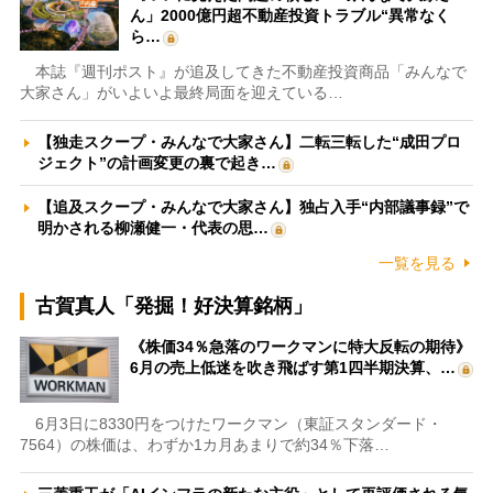
ん」2000億円超不動産投資トラブル“異常なく
ら…
本誌『週刊ポスト』が追及してきた不動産投資商品「みんなで
大家さん」がいよいよ最終局面を迎えている…
【独走スクープ・みんなで大家さん】二転三転した“成田プロ
ジェクト”の計画変更の裏で起き…
【追及スクープ・みんなで大家さん】独占入手“内部議事録”で
明かされる柳瀬健一・代表の思…
一覧を見る
古賀真人「発掘！好決算銘柄」
《株価34％急落のワークマンに特大反転の期待》
6月の売上低迷を吹き飛ばす第1四半期決算、…
6月3日に8330円をつけたワークマン（東証スタンダード・
7564）の株価は、わずか1カ月あまりで約34％下落…