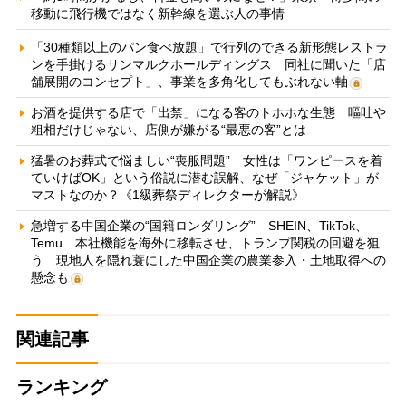
移動に飛行機ではなく新幹線を選ぶ人の事情
「30種類以上のパン食べ放題」で行列のできる新形態レストラ
ンを手掛けるサンマルクホールディングス 同社に聞いた「店
舗展開のコンセプト」、事業を多角化してもぶれない軸
お酒を提供する店で「出禁」になる客のトホホな生態 嘔吐や
粗相だけじゃない、店側が嫌がる“最悪の客”とは
猛暑のお葬式で悩ましい“喪服問題” 女性は「ワンピースを着
ていけばOK」という俗説に潜む誤解、なぜ「ジャケット」が
マストなのか？《1級葬祭ディレクターが解説》
急増する中国企業の“国籍ロンダリング” SHEIN、TikTok、
Temu…本社機能を海外に移転させ、トランプ関税の回避を狙
う 現地人を隠れ蓑にした中国企業の農業参入・土地取得への
懸念も
関連記事
ランキング