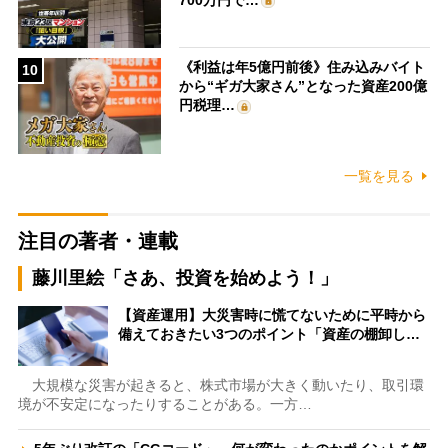
《利益は年5億円前後》住み込みバイト
10
から“ギガ大家さん”となった資産200億
円税理…
一覧を見る
注目の著者・連載
藤川里絵「さあ、投資を始めよう！」
【資産運用】大災害時に慌てないために平時から
備えておきたい3つのポイント「資産の棚卸し…
大規模な災害が起きると、株式市場が大きく動いたり、取引環
境が不安定になったりすることがある。一方…