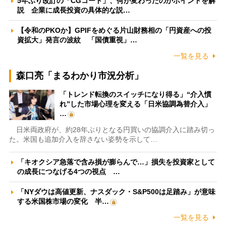
5年ぶり改訂の「CGコード」、何が変わったのかポイントを解
説 企業に成長投資の具体的な説…
【令和のPKOか】GPIFをめぐる片山財務相の「円資産への投
資拡大」発言の波紋 「国債重視」…
一覧を見る
森口亮「まるわかり市況分析」
「トレンド転換のスイッチになり得る」“介入慣
れ”した市場心理を変える「日米協調為替介入」
…
日米両政府が、約28年ぶりとなる円買いの協調介入に踏み切っ
た。米国も追加介入を辞さない姿勢を示して…
「キオクシア急落で含み損が膨らんで…」損失を投資家として
の成長につなげる4つの視点 …
「NYダウは高値更新、ナスダック・S&P500は足踏み」が意味
する米国株市場の変化 半…
一覧を見る