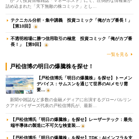
かつて投資情報雑誌「マネーポスト」にて、圧倒的な情報量が
詰め込まれた「天下無敵の株コミック」とし…
テクニカル分析・集中講義 投資コミック「俺がカブ番長！」
【第10回】
不透明相場に勝つ信用取引の極意 投資コミック「俺がカブ番
長！」【第9回】
一覧を見る
戸松信博の明日の爆騰株を探せ！
【戸松信博氏「明日の爆騰株」を探せ】トーメン
デバイス：サムスンを通じて世界のAIメモリ需
要…
新聞や雑誌など多数の金融メディアに出演するグローバルリン
クアドバイザーズ代表の戸松信博氏が、最新…
【戸松信博氏「明日の爆騰株」を探せ】レーザーテック：最先
端半導体の製造に不可欠な検査装…
【戸松信博氏「明日の爆騰株」を探せ】TDK：AIインフラを支