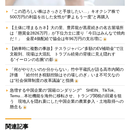
「この恐ろしい株はさっさと手放したい…」キオクシア株で
500万円の利益を出した女性が“夢よもう一度”と再購入
【土俵に埋まるカネ】大の里、豊昇龍が黒星続きの名古屋場所
は「懸賞金2826万円」が下位力士に渡り「今日はみんなで焼肉
だ！」 金星4個配給で協会は年96万円の支出増に
【納車時に複数の事故】テスラジャパン“多額のEV補助金”で注
文殺到、現場は大混乱 トラブル続発の背後に見え隠れす
る“イーロンの右腕”の影
「何がやりたいのか分からない」竹中平蔵氏が語る高市内閣の
評価 「給付付き税額控除はその場しのぎ」いま不可欠なの
は“社会保障制度の改革議論”と指摘
急増する中国企業の“国籍ロンダリング” SHEIN、TikTok、
Temu…本社機能を海外に移転させ、トランプ関税の回避を狙
う 現地人を隠れ蓑にした中国企業の農業参入・土地取得への
懸念も
関連記事