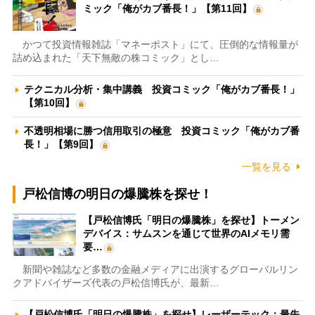
ミック「俺がカブ番長！」【第11回】
かつて投資情報雑誌「マネーポスト」にて、圧倒的な情報量が
詰め込まれた「天下無敵の株コミック」とし…
テクニカル分析・集中講義 投資コミック「俺がカブ番長！」
【第10回】
不透明相場に勝つ信用取引の極意 投資コミック「俺がカブ番
長！」【第9回】
一覧を見る
戸松信博の明日の爆騰株を探せ！
【戸松信博氏「明日の爆騰株」を探せ】トーメン
デバイス：サムスンを通じて世界のAIメモリ需
要…
新聞や雑誌など多数の金融メディアに出演するグローバルリン
クアドバイザーズ代表の戸松信博氏が、最新…
【戸松信博氏「明日の爆騰株」を探せ】レーザーテック：最先