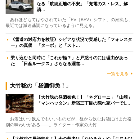
なる「航続距離の不安」「充電のストレス」解
消…
あれほどもてはやされていた「EV（BEV）シフト」の潮流も、
最近では減速基調になっているように見える。…
《雪道の対応力を検証》シビアな状況で実感した「フォレスタ
ー」の真価 「ターボ」と「スト…
乗り込むと同時に「これが軽？」と戸惑うのには理由があっ
た 「日産ルークス」さらなる躍進…
一覧を見る
大竹聡の「昼酒御免！」
【大竹聡の昼酒御免！】「ネグローニ」「山崎」
「マンハッタン」新宿三丁目の隠れ家バーで1…
お酒はいつ飲んでもいいものだが、昼から飲むお酒にはまた格
別の味わいがある――。ライター・作家の大竹…
【大竹聡の昼酒御免！】今の若者は「なめろう」や「キヌカツ