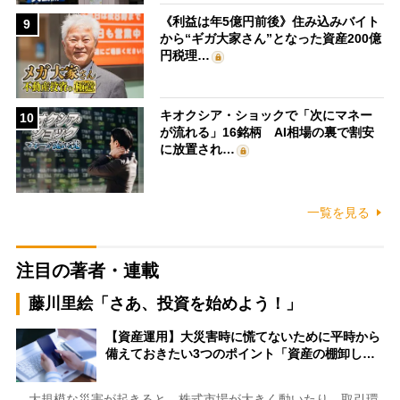
《利益は年5億円前後》住み込みバイト
9
から“ギガ大家さん”となった資産200億
円税理…
キオクシア・ショックで「次にマネー
10
が流れる」16銘柄 AI相場の裏で割安
に放置され…
一覧を見る
注目の著者・連載
藤川里絵「さあ、投資を始めよう！」
【資産運用】大災害時に慌てないために平時から
備えておきたい3つのポイント「資産の棚卸し…
大規模な災害が起きると、株式市場が大きく動いたり、取引環