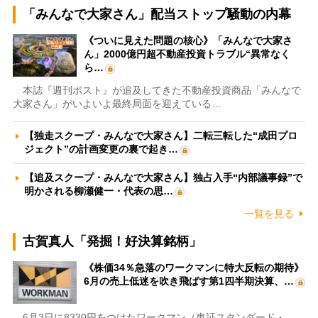
「みんなで大家さん」配当ストップ騒動の内幕
《ついに見えた問題の核心》「みんなで大家さ
ん」2000億円超不動産投資トラブル“異常なく
ら…
本誌『週刊ポスト』が追及してきた不動産投資商品「みんなで
大家さん」がいよいよ最終局面を迎えている…
【独走スクープ・みんなで大家さん】二転三転した“成田プロ
ジェクト”の計画変更の裏で起き…
【追及スクープ・みんなで大家さん】独占入手“内部議事録”で
明かされる柳瀬健一・代表の思…
一覧を見る
古賀真人「発掘！好決算銘柄」
《株価34％急落のワークマンに特大反転の期待》
6月の売上低迷を吹き飛ばす第1四半期決算、…
6月3日に8330円をつけたワークマン（東証スタンダード・