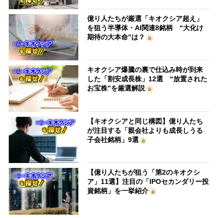
億り人たちが厳選「キオクシア超え」
を狙う半導体・AI関連8銘柄 “大化け
期待の大本命”は？
キオクシア爆騰の裏で仕込み時が到来
した「割安成長株」12選 “放置された
お宝株”を厳選解説
【キオクシアと同じ構図】億り人たち
が注目する「親会社よりも成長しうる
子会社銘柄」9選
【億り人たちが狙う「第2のキオクシ
ア」11選】注目の「IPOセカンダリー投
資銘柄」を一挙紹介