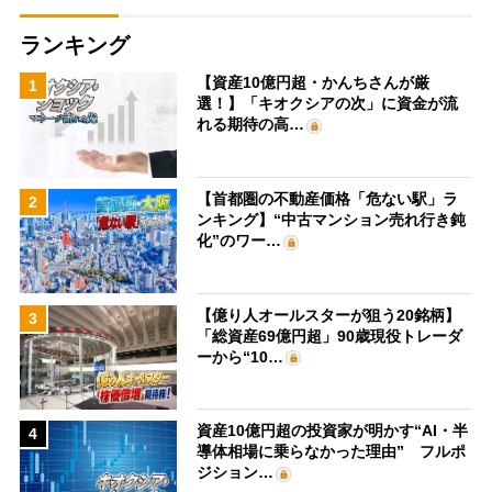
ランキング
【資産10億円超・かんちさんが厳
1
選！】「キオクシアの次」に資金が流
れる期待の高…
【首都圏の不動産価格「危ない駅」ラ
2
ンキング】“中古マンション売れ行き鈍
化”のワー…
【億り人オールスターが狙う20銘柄】
3
「総資産69億円超」90歳現役トレーダ
ーから“10…
資産10億円超の投資家が明かす“AI・半
4
導体相場に乗らなかった理由” フルポ
ジション…