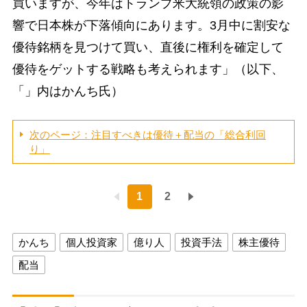
買いますが、今年はトランプ米大統領の政策の影
響で日本株が下落傾向にあります。3月中に割安な
優待銘柄を見つけて買い、直後に権利を確定して
優待をゲットする戦略も考えられます」（以下、
「」内はかんち氏）
次のページ：注目すべきは優待＋配当の「総合利回
り」
1
2
かんち
個人投資家
億り人
投資手法
株主優待
配当