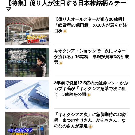
【特集】億り人が注目する日本株銘柄＆テー
マ
【億り人オールスターが狙う20銘柄】
「総資産69億円超」の10人が選んだ注
目株
キオクシア・ショックで「次にマネー
が流れる」16銘柄 凄腕投資家3名が厳
選
2年弱で資産17.5倍の元証券マン・かぶ
カブキ氏が「キオクシア急落で次に狙
う」5銘柄を公開
「キオクシアの次」に急騰期待の22銘
柄 まつのすけさん、かんちさん、な
のなのさんが厳選