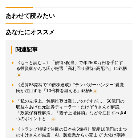
あわせて読みたい
あなたにオススメ
関連記事
《もっと読む→》「優待×配当」で年2500万円を手にす
る投資家かんち氏が厳選「高利回り優待×高配当」11銘柄
《通算85銘柄で10倍株達成》“テンバガーハンター”愛鷹
氏が注目する「10倍株を狙える」銘柄5
「私の立場上、銘柄推奨は難しいのですが…」50億円の
収益をあげた元証券ディーラー・たけぞうさんが解説
「政策保有株解消」「親子上場解消」など今注目すべき4
つのポイントと…
《トランプ相場で注目の日本株5銘柄》資産10億円のまつ
のすけさんが厳選 AI、製造業から小売まで“大化け期待