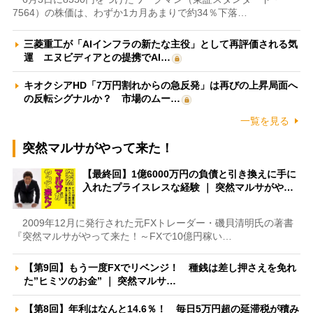
7564）の株価は、わずか1カ月あまりで約34％下落…
三菱重工が「AIインフラの新たな主役」として再評価される気
運 エヌビディアとの提携でAI…
キオクシアHD「7万円割れからの急反発」は再びの上昇局面へ
の反転シグナルか？ 市場のムー…
一覧を見る
突然マルサがやって来た！
【最終回】1億6000万円の負債と引き換えに手に
入れたプライスレスな経験 ｜ 突然マルサがや…
2009年12月に発行された元FXトレーダー・磯貝清明氏の著書
『突然マルサがやって来た！～FXで10億円稼い…
【第9回】もう一度FXでリベンジ！ 種銭は差し押さえを免れ
た”ヒミツのお金” ｜ 突然マルサ…
【第8回】年利はなんと14.6％！ 毎日5万円超の延滞税が積み