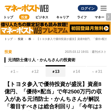
ログイン
トップ
投資
ビジネス
キャリア
ライフ
マネー
トップ
投資
株
【トヨタ参入で優待投資が盛況】資産8億円、「優待×配当」
投資
2025.03.12 19:01
週刊ポスト
元消防士億り人・かんちさんの投資術
1
12
13
14
31
＃
～
＃
＃
＃
～
＃
【トヨタ参入で優待投資が盛況】資産8
億円、「優待×配当」で年2500万円の収
入がある元消防士・かんちさんが解説
「着目すべきは総合利回り」「今年は3