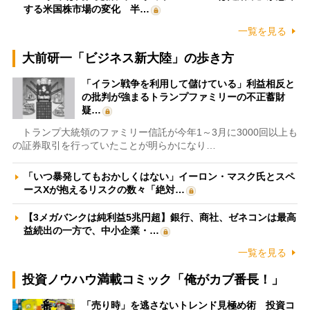
する米国株市場の変化 半…
一覧を見る
大前研一「ビジネス新大陸」の歩き方
「イラン戦争を利用して儲けている」利益相反と
の批判が強まるトランプファミリーの不正蓄財
疑…
トランプ大統領のファミリー信託が今年1～3月に3000回以上も
の証券取引を行っていたことが明らかになり…
「いつ暴発してもおかしくはない」イーロン・マスク氏とスペ
ースXが抱えるリスクの数々「絶対…
【3メガバンクは純利益5兆円超】銀行、商社、ゼネコンは最高
益続出の一方で、中小企業・…
一覧を見る
投資ノウハウ満載コミック「俺がカブ番長！」
「売り時」を逃さないトレンド見極め術 投資コ