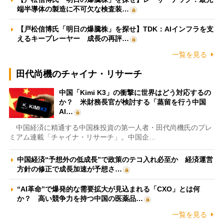
端半導体の製造に不可欠な検査装…
【戸松信博氏「明日の爆騰株」を探せ】TDK：AIインフラを支
えるキープレーヤー 成長の再評…
一覧を見る
田代尚機のチャイナ・リサーチ
中国「Kimi K3」の衝撃に世界はどう対応するの
か？ 米財務長官が検討する「蒸留を行う中国
AI…
中国経済に精通する中国株投資の第一人者・田代尚機氏のプレ
ミアム連載「チャイナ・リサーチ」。中国企…
中国経済“予想外の低成長”で政策のテコ入れ必至か 経済運営
方針の修正で成長加速が予想さ…
“AI革命”で爆発的な需要拡大が見込まれる「CXO」とは何
か？ 高い競争力を持つ中国の医薬品…
一覧を見る