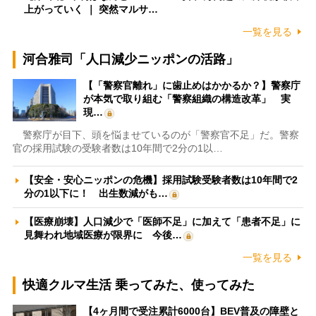
上がっていく ｜ 突然マルサ…
一覧を見る
河合雅司「人口減少ニッポンの活路」
【「警察官離れ」に歯止めはかかるか？】警察庁
が本気で取り組む「警察組織の構造改革」 実
現…
警察庁が目下、頭を悩ませているのが「警察官不足」だ。警察
官の採用試験の受験者数は10年間で2分の1以…
【安全・安心ニッポンの危機】採用試験受験者数は10年間で2
分の1以下に！ 出生数減がも…
【医療崩壊】人口減少で「医師不足」に加えて「患者不足」に
見舞われ地域医療が限界に 今後…
一覧を見る
快適クルマ生活 乗ってみた、使ってみた
【4ヶ月間で受注累計6000台】BEV普及の障壁と