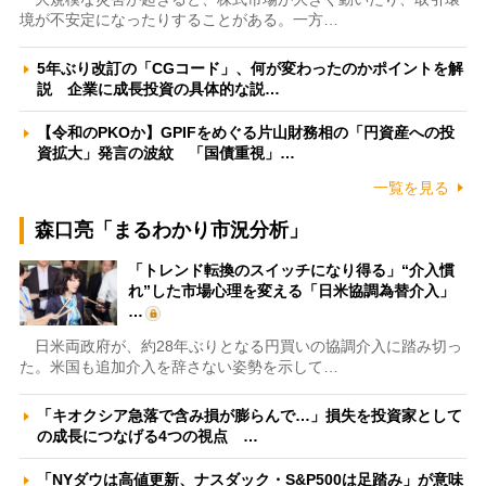
境が不安定になったりすることがある。一方…
5年ぶり改訂の「CGコード」、何が変わったのかポイントを解
説 企業に成長投資の具体的な説…
【令和のPKOか】GPIFをめぐる片山財務相の「円資産への投
資拡大」発言の波紋 「国債重視」…
一覧を見る
森口亮「まるわかり市況分析」
「トレンド転換のスイッチになり得る」“介入慣
れ”した市場心理を変える「日米協調為替介入」
…
日米両政府が、約28年ぶりとなる円買いの協調介入に踏み切っ
た。米国も追加介入を辞さない姿勢を示して…
「キオクシア急落で含み損が膨らんで…」損失を投資家として
の成長につなげる4つの視点 …
「NYダウは高値更新、ナスダック・S&P500は足踏み」が意味