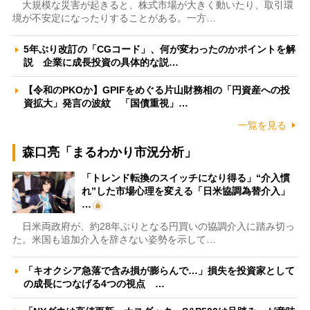
大規模な災害が起きると、株式市場が大きく動いたり、取引環
境が不安定になったりすることがある。一方…
5年ぶり改訂の「CGコード」、何が変わったのかポイントを解
説 企業に成長投資の具体的な説…
【令和のPKOか】GPIFをめぐる片山財務相の「円資産への投
資拡大」発言の波紋 「国債重視」…
一覧を見る
森口亮「まるわかり市況分析」
「トレンド転換のスイッチになり得る」“介入慣
れ”した市場心理を変える「日米協調為替介入」
…
日米両政府が、約28年ぶりとなる円買いの協調介入に踏み切っ
た。米国も追加介入を辞さない姿勢を示して…
「キオクシア急落で含み損が膨らんで…」損失を投資家として
の成長につなげる4つの視点 …