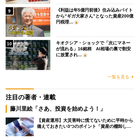
《利益は年5億円前後》住み込みバイト
9
から“ギガ大家さん”となった資産200億
円税理…
キオクシア・ショックで「次にマネー
10
が流れる」16銘柄 AI相場の裏で割安
に放置され…
一覧を見る
注目の著者・連載
藤川里絵「さあ、投資を始めよう！」
【資産運用】大災害時に慌てないために平時から
備えておきたい3つのポイント「資産の棚卸し…