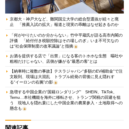
京都大・神戸大など、難関国立大学の総合型選抜が続々と廃
止 「推薦入試の拡大」報道と現実の乖離はなぜ起きるのか
「何がやりたいのか分からない」竹中平蔵氏が語る高市内閣の
評価 「給付付き税額控除はその場しのぎ」いま不可欠なの
は“社会保障制度の改革議論”と指摘
お酒を提供する店で「出禁」になる客のトホホな生態 嘔吐や
粗相だけじゃない、店側が嫌がる“最悪の客”とは
【納車時に複数の事故】テスラジャパン“多額のEV補助金”で注
文殺到、現場は大混乱 トラブル続発の背後に見え隠れす
る“イーロンの右腕”の影
急増する中国企業の“国籍ロンダリング” SHEIN、TikTok、
Temu…本社機能を海外に移転させ、トランプ関税の回避を狙
う 現地人を隠れ蓑にした中国企業の農業参入・土地取得への
懸念も
関連記事