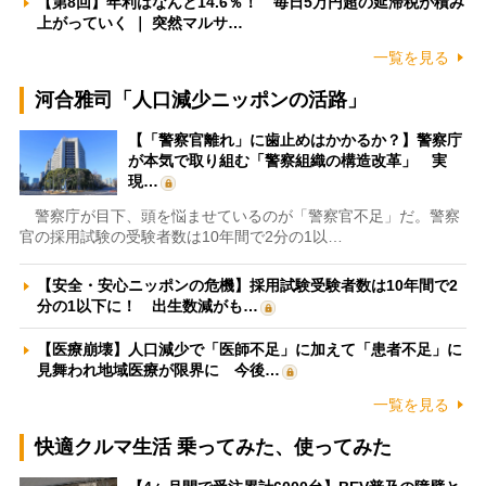
【第8回】年利はなんと14.6％！ 毎日5万円超の延滞税が積み
上がっていく ｜ 突然マルサ…
一覧を見る
河合雅司「人口減少ニッポンの活路」
【「警察官離れ」に歯止めはかかるか？】警察庁
が本気で取り組む「警察組織の構造改革」 実
現…
警察庁が目下、頭を悩ませているのが「警察官不足」だ。警察
官の採用試験の受験者数は10年間で2分の1以…
【安全・安心ニッポンの危機】採用試験受験者数は10年間で2
分の1以下に！ 出生数減がも…
【医療崩壊】人口減少で「医師不足」に加えて「患者不足」に
見舞われ地域医療が限界に 今後…
一覧を見る
快適クルマ生活 乗ってみた、使ってみた