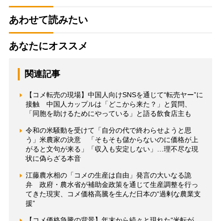
あわせて読みたい
あなたにオススメ
関連記事
【コメ転売の現場】中国人向けSNSを通じて“転売ヤー”に
接触 中国人カップルは「どこから来た？」と質問、
「同胞を助けるためにやっている」と語る飲食店主も
令和の米騒動を受けて「自分の代で終わらせようと思
う」米農家の決意 「そもそも儲からないのに価格が上
がると文句が来る」「収入も安定しない」…理不尽な現
状に偽らざる本音
江藤農水相の「コメの生産は自由」発言の大いなる詭
弁 政府・農水省が補助金政策を通じて生産調整を行っ
てきた現実、コメ価格高騰を生んだ日本の“過剰な農業支
援”
【コメ価格急騰の背景】年末から続々と現れた“米転が