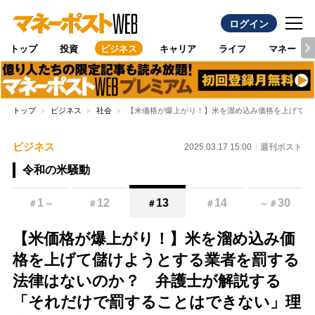
ログイン
トップ
投資
ビジネス
キャリア
ライフ
マネー
トップ
ビジネス
社会
【米価格が爆上がり！】米を溜め込み価格を上げて儲
ビジネス
2025.03.17 15:00
週刊ポスト
令和の米騒動
1
12
13
14
30
＃
～
＃
＃
＃
～
＃
【米価格が爆上がり！】米を溜め込み価
格を上げて儲けようとする業者を罰する
法律はないのか？ 弁護士が解説する
「それだけで罰することはできない」理