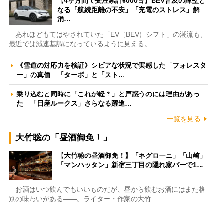
【4ヶ月間で受注累計6000台】BEV普及の障壁と
なる「航続距離の不安」「充電のストレス」解
消…
あれほどもてはやされていた「EV（BEV）シフト」の潮流も、
最近では減速基調になっているように見える。…
《雪道の対応力を検証》シビアな状況で実感した「フォレスタ
ー」の真価 「ターボ」と「スト…
乗り込むと同時に「これが軽？」と戸惑うのには理由があっ
た 「日産ルークス」さらなる躍進…
一覧を見る
大竹聡の「昼酒御免！」
【大竹聡の昼酒御免！】「ネグローニ」「山崎」
「マンハッタン」新宿三丁目の隠れ家バーで1…
お酒はいつ飲んでもいいものだが、昼から飲むお酒にはまた格
別の味わいがある――。ライター・作家の大竹…