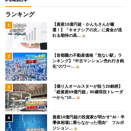
ランキング
【資産10億円超・かんちさんが厳
1
選！】「キオクシアの次」に資金が流
れる期待の高…
【首都圏の不動産価格「危ない駅」ラ
2
ンキング】“中古マンション売れ行き鈍
化”のワー…
【億り人オールスターが狙う20銘柄】
3
「総資産69億円超」90歳現役トレーダ
ーから“10…
資産10億円超の投資家が明かす“AI・半
4
導体相場に乗らなかった理由” フルポ
ジション…