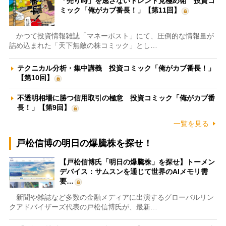
「売り時」を逃さないトレンド見極め術 投資コ
ミック「俺がカブ番長！」【第11回】
かつて投資情報雑誌「マネーポスト」にて、圧倒的な情報量が
詰め込まれた「天下無敵の株コミック」とし…
テクニカル分析・集中講義 投資コミック「俺がカブ番長！」
【第10回】
不透明相場に勝つ信用取引の極意 投資コミック「俺がカブ番
長！」【第9回】
一覧を見る
戸松信博の明日の爆騰株を探せ！
【戸松信博氏「明日の爆騰株」を探せ】トーメン
デバイス：サムスンを通じて世界のAIメモリ需
要…
新聞や雑誌など多数の金融メディアに出演するグローバルリン
クアドバイザーズ代表の戸松信博氏が、最新…