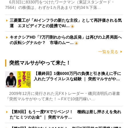
6月3日に8330円をつけたワークマン（東証スタンダード・
7564）の株価は、わずか1カ月あまりで約34％下落…
三菱重工が「AIインフラの新たな主役」として再評価される気
運 エヌビディアとの提携でAI…
キオクシアHD「7万円割れからの急反発」は再びの上昇局面へ
の反転シグナルか？ 市場のムー…
一覧を見る
突然マルサがやって来た！
【最終回】1億6000万円の負債と引き換えに手に
入れたプライスレスな経験 ｜ 突然マルサがや…
2009年12月に発行された元FXトレーダー・磯貝清明氏の著書
『突然マルサがやって来た！～FXで10億円稼い…
【第9回】もう一度FXでリベンジ！ 種銭は差し押さえを免れ
た”ヒミツのお金” ｜ 突然マルサ…