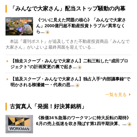
「みんなで大家さん」配当ストップ騒動の内幕
《ついに見えた問題の核心》「みんなで大家さ
ん」2000億円超不動産投資トラブル“異常なく
ら…
本誌『週刊ポスト』が追及してきた不動産投資商品「みんなで
大家さん」がいよいよ最終局面を迎えている…
【独走スクープ・みんなで大家さん】二転三転した“成田プロ
ジェクト”の計画変更の裏で起き…
【追及スクープ・みんなで大家さん】独占入手“内部議事録”で
明かされる柳瀬健一・代表の思…
一覧を見る
古賀真人「発掘！好決算銘柄」
《株価34％急落のワークマンに特大反転の期待》
6月の売上低迷を吹き飛ばす第1四半期決算、…