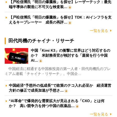
【戸松信博氏「明日の爆騰株」を探せ】レーザーテック：最先
端半導体の製造に不可欠な検査装…
【戸松信博氏「明日の爆騰株」を探せ】TDK：AIインフラを支
えるキープレーヤー 成長の再評…
一覧を見る
田代尚機のチャイナ・リサーチ
中国「Kimi K3」の衝撃に世界はどう対応するの
か？ 米財務長官が検討する「蒸留を行う中国
AI…
中国経済に精通する中国株投資の第一人者・田代尚機氏のプレ
ミアム連載「チャイナ・リサーチ」。中国企…
中国経済“予想外の低成長”で政策のテコ入れ必至か 経済運営
方針の修正で成長加速が予想さ…
“AI革命”で爆発的な需要拡大が見込まれる「CXO」とは何
か？ 高い競争力を持つ中国の医薬品…
一覧を見る