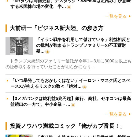
「NYダウは高値更新、ナスダック・S&P500は足踏み」が意味
する米国株市場の変化 半…
一覧を見る
大前研一「ビジネス新大陸」の歩き方
「イラン戦争を利用して儲けている」利益相反と
の批判が強まるトランプファミリーの不正蓄財
疑…
トランプ大統領のファミリー信託が今年1～3月に3000回以上も
の証券取引を行っていたことが明らかになり…
「いつ暴発してもおかしくはない」イーロン・マスク氏とスペ
ースXが抱えるリスクの数々「絶対…
【3メガバンクは純利益5兆円超】銀行、商社、ゼネコンは最高
益続出の一方で、中小企業・…
一覧を見る
投資ノウハウ満載コミック「俺がカブ番長！」