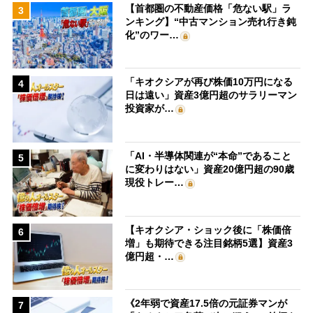
【首都圏の不動産価格「危ない駅」ラ
3
ンキング】“中古マンション売れ行き鈍
化”のワー…
「キオクシアが再び株価10万円になる
4
日は遠い」資産3億円超のサラリーマン
投資家が…
「AI・半導体関連が“本命”であること
5
に変わりはない」資産20億円超の90歳
現役トレー…
【キオクシア・ショック後に「株価倍
6
増」も期待できる注目銘柄5選】資産3
億円超・…
《2年弱で資産17.5倍の元証券マンが
7