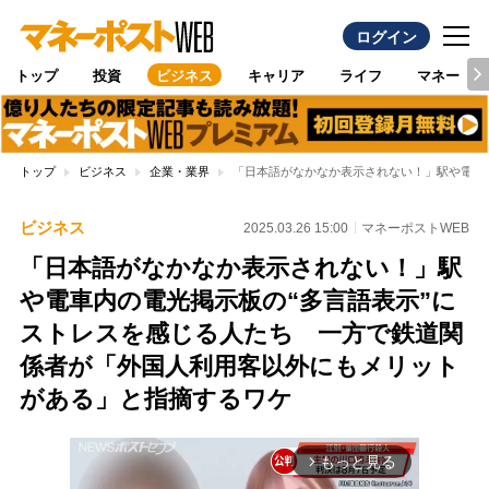
ログイン
トップ
投資
ビジネス
キャリア
ライフ
マネー
トップ
ビジネス
企業・業界
「日本語がなかなか表示されない！」駅や電車
ビジネス
2025.03.26 15:00
マネーポストWEB
「日本語がなかなか表示されない！」駅
や電車内の電光掲示板の“多言語表示”に
ストレスを感じる人たち 一方で鉄道関
係者が「外国人利用客以外にもメリット
がある」と指摘するワケ
もっと見る
arrow_forward_ios