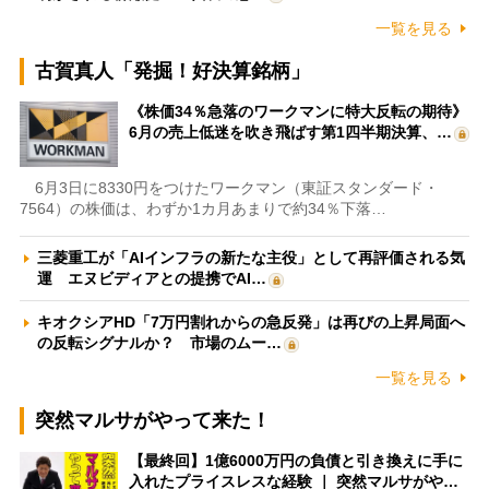
一覧を見る
古賀真人「発掘！好決算銘柄」
《株価34％急落のワークマンに特大反転の期待》
6月の売上低迷を吹き飛ばす第1四半期決算、…
6月3日に8330円をつけたワークマン（東証スタンダード・
7564）の株価は、わずか1カ月あまりで約34％下落…
三菱重工が「AIインフラの新たな主役」として再評価される気
運 エヌビディアとの提携でAI…
キオクシアHD「7万円割れからの急反発」は再びの上昇局面へ
の反転シグナルか？ 市場のムー…
一覧を見る
突然マルサがやって来た！
【最終回】1億6000万円の負債と引き換えに手に
入れたプライスレスな経験 ｜ 突然マルサがや…