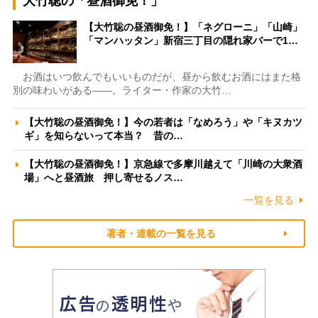
大竹聡の「昼酒御免！」
【大竹聡の昼酒御免！】「ネグローニ」「山崎」
「マンハッタン」新宿三丁目の隠れ家バーで1…
お酒はいつ飲んでもいいものだが、昼から飲むお酒にはまた格
別の味わいがある――。ライター・作家の大竹…
【大竹聡の昼酒御免！】今の若者は「なめろう」や「キヌカツ
ギ」を知らないって本当？ 昔の…
【大竹聡の昼酒御免！】京急線で多摩川越えて「川崎の大衆酒
場」へと昼酒旅 押し寄せるノス…
一覧を見る
著者・連載の一覧を見る