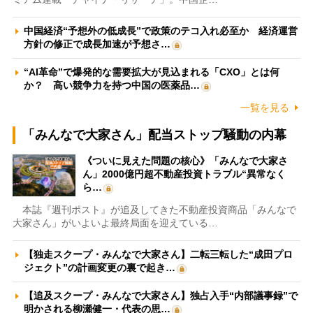
中国経済“予想外の低成長”で政策のテコ入れ必至か 経済運営
方針の修正で成長加速が予想さ…
“AI革命”で爆発的な需要拡大が見込まれる「CXO」とは何
か？ 高い競争力を持つ中国の医薬品…
一覧を見る
「みんなで大家さん」配当ストップ騒動の内幕
《ついに見えた問題の核心》「みんなで大家さ
ん」2000億円超不動産投資トラブル“異常なく
ら…
本誌『週刊ポスト』が追及してきた不動産投資商品「みんなで
大家さん」がいよいよ最終局面を迎えている…
【独走スクープ・みんなで大家さん】二転三転した“成田プロ
ジェクト”の計画変更の裏で起き…
【追及スクープ・みんなで大家さん】独占入手“内部議事録”で
明かされる柳瀬健一・代表の思…