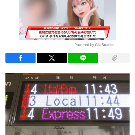
Powered by 
GliaStudios
Mute