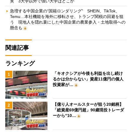
実 3大学以外で強い大学はどこか
急増する中国企業の“国籍ロンダリング” SHEIN、TikTok、
Temu…本社機能を海外に移転させ、トランプ関税の回避を狙
う 現地人を隠れ蓑にした中国企業の農業参入・土地取得への
懸念も
関連記事
ランキング
「キオクシアが今後も利益を出し続け
1
るかは分からない」資産11億円の個人
投資家が…
【億り人オールスターが狙う20銘柄】
2
「総資産69億円超」90歳現役トレーダ
ーから“10…