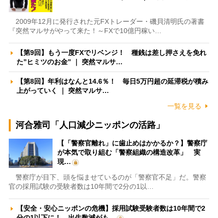
2009年12月に発行された元FXトレーダー・磯貝清明氏の著書
『突然マルサがやって来た！～FXで10億円稼い…
【第9回】もう一度FXでリベンジ！ 種銭は差し押さえを免れ
た”ヒミツのお金” ｜ 突然マルサ…
【第8回】年利はなんと14.6％！ 毎日5万円超の延滞税が積み
上がっていく ｜ 突然マルサ…
一覧を見る
河合雅司「人口減少ニッポンの活路」
【「警察官離れ」に歯止めはかかるか？】警察庁
が本気で取り組む「警察組織の構造改革」 実
現…
警察庁が目下、頭を悩ませているのが「警察官不足」だ。警察
官の採用試験の受験者数は10年間で2分の1以…
【安全・安心ニッポンの危機】採用試験受験者数は10年間で2
分の1以下に！ 出生数減がも…