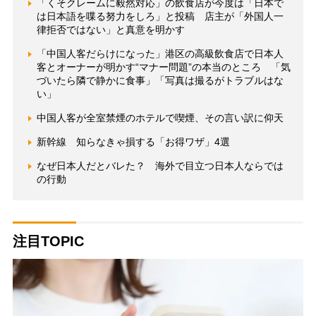
「くそクレームに毅然対応」の飲食店が今度は「日本で
は日本語を喋る努力をしろ」と投稿 店主が「外国人一
律拒否ではない」と真意を明かす
「中国人客だらけになった」港区の高級飲食店で日本人
客とオーナーが明かす“マナー問題”の本当のところ 「気
づいたら隣で静かに食事」「写真は撮るがトラブルはな
い」
中国人客が全室禁煙のホテルで喫煙、その言い訳に仰天
新幹線 知らなきゃ損する「お得ワザ」4選
なぜ日本人だとバレた？ 海外で目立つ日本人ならでは
の行動
注目TOPIC