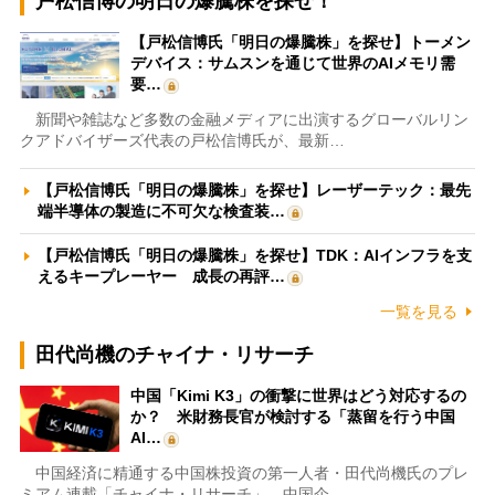
戸松信博の明日の爆騰株を探せ！
【戸松信博氏「明日の爆騰株」を探せ】トーメン
デバイス：サムスンを通じて世界のAIメモリ需
要…
新聞や雑誌など多数の金融メディアに出演するグローバルリン
クアドバイザーズ代表の戸松信博氏が、最新…
【戸松信博氏「明日の爆騰株」を探せ】レーザーテック：最先
端半導体の製造に不可欠な検査装…
【戸松信博氏「明日の爆騰株」を探せ】TDK：AIインフラを支
えるキープレーヤー 成長の再評…
一覧を見る
田代尚機のチャイナ・リサーチ
中国「Kimi K3」の衝撃に世界はどう対応するの
か？ 米財務長官が検討する「蒸留を行う中国
AI…
中国経済に精通する中国株投資の第一人者・田代尚機氏のプレ
ミアム連載「チャイナ・リサーチ」。中国企…