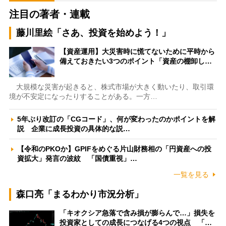
注目の著者・連載
藤川里絵「さあ、投資を始めよう！」
【資産運用】大災害時に慌てないために平時から
備えておきたい3つのポイント「資産の棚卸し…
大規模な災害が起きると、株式市場が大きく動いたり、取引環
境が不安定になったりすることがある。一方…
5年ぶり改訂の「CGコード」、何が変わったのかポイントを解
説 企業に成長投資の具体的な説…
【令和のPKOか】GPIFをめぐる片山財務相の「円資産への投
資拡大」発言の波紋 「国債重視」…
一覧を見る
森口亮「まるわかり市況分析」
「キオクシア急落で含み損が膨らんで…」損失を
投資家としての成長につなげる4つの視点 「…