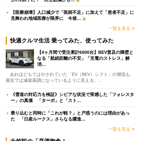
【医療崩壊】人口減少で「医師不足」に加えて「患者不足」に
見舞われ地域医療が限界に 今後…
一覧を見る
快適クルマ生活 乗ってみた、使ってみた
【4ヶ月間で受注累計6000台】BEV普及の障壁と
なる「航続距離の不安」「充電のストレス」解
消…
あれほどもてはやされていた「EV（BEV）シフト」の潮流も、
最近では減速基調になっているように見える。…
《雪道の対応力を検証》シビアな状況で実感した「フォレスタ
ー」の真価 「ターボ」と「スト…
乗り込むと同時に「これが軽？」と戸惑うのには理由があっ
た 「日産ルークス」さらなる躍進…
一覧を見る