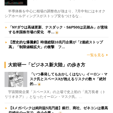
半導体株を中心に相場の調整色が強まり、7月中旬にはキオク
シアホールディングスがストップ安をつけるな…
「NYダウは高値更新、ナスダック・S&P500は足踏み」が意味
する米国株市場の変化 半…
【歴史的な爆騰劇】時価総額10兆円企業が「2連続ストップ
高」「制限値幅拡大」の衝撃 フ…
一覧を見る
大前研一「ビジネス新大陸」の歩き方
「いつ暴発してもおかしくはない」イーロン・マ
スク氏とスペースXが抱えるリスクの数々「絶対
的…
宇宙開発企業「スペースX」の上場で史上初の「兆万長者（ト
リリオネア）」となったイーロン・マスク氏。…
【3メガバンクは純利益5兆円超】銀行、商社、ゼネコンは最高
益続出の一方で、中小企業・…