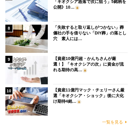
「キオクシア急落で次に狙う」5銘柄を
公開》10…
「失敗すると取り返しがつかない」葬
8
儀社の手を借りない「DIY葬」の落とし
穴 素人には…
【資産10億円超・かんちさんが厳
9
選！】「キオクシアの次」に資金が流
れる期待の高…
【資産11億円マック・チェリーさん厳
10
選「キオクシア・ショック」後に大化
け期待4銘…
一覧を見る