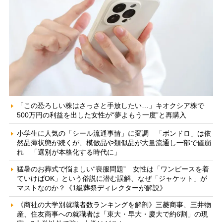
「この恐ろしい株はさっさと手放したい…」キオクシア株で
500万円の利益を出した女性が“夢よもう一度”と再購入
小学生に人気の「シール流通事情」に変調 「ボンドロ」は依
然品薄状態が続くが、模倣品や類似品が大量流通し一部で値崩
れ 「選別が本格化する時代に」
猛暑のお葬式で悩ましい“喪服問題” 女性は「ワンピースを着
ていけばOK」という俗説に潜む誤解、なぜ「ジャケット」が
マストなのか？《1級葬祭ディレクターが解説》
《商社の大学別就職者数ランキングを解剖》三菱商事、三井物
産、住友商事への就職者は「東大・早大・慶大で約6割」の現