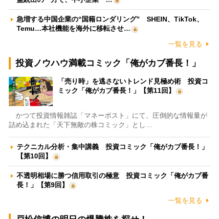
急増する中国企業の“国籍ロンダリング” SHEIN、TikTok、
Temu…本社機能を海外に移転させ…
一覧を見る
投資ノウハウ満載コミック「俺がカブ番長！」
「売り時」を逃さないトレンド見極め術 投資コ
ミック「俺がカブ番長！」【第11回】
かつて投資情報雑誌「マネーポスト」にて、圧倒的な情報量が
詰め込まれた「天下無敵の株コミック」とし…
テクニカル分析・集中講義 投資コミック「俺がカブ番長！」
【第10回】
不透明相場に勝つ信用取引の極意 投資コミック「俺がカブ番
長！」【第9回】
一覧を見る