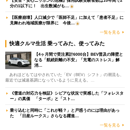
【安全・安心ニッポンの危機】採用試験受験者数は10年間で2
分の1以下に！ 出生数減がも…
【医療崩壊】人口減少で「医師不足」に加えて「患者不足」に
見舞われ地域医療が限界に 今後…
一覧を見る
快適クルマ生活 乗ってみた、使ってみた
【4ヶ月間で受注累計6000台】BEV普及の障壁と
なる「航続距離の不安」「充電のストレス」解
消…
あれほどもてはやされていた「EV（BEV）シフト」の潮流も、
最近では減速基調になっているように見える。…
《雪道の対応力を検証》シビアな状況で実感した「フォレスタ
ー」の真価 「ターボ」と「スト…
乗り込むと同時に「これが軽？」と戸惑うのには理由があっ
た 「日産ルークス」さらなる躍進…
一覧を見る