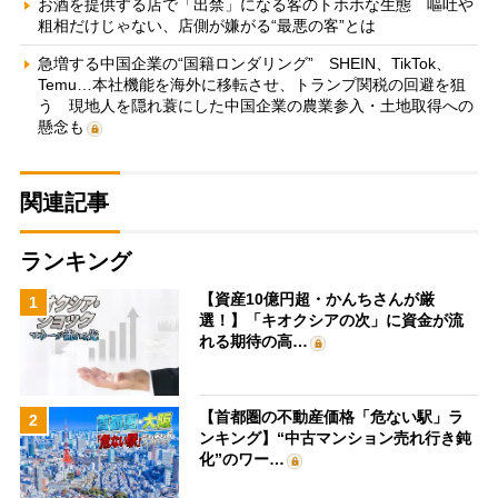
お酒を提供する店で「出禁」になる客のトホホな生態 嘔吐や
粗相だけじゃない、店側が嫌がる“最悪の客”とは
急増する中国企業の“国籍ロンダリング” SHEIN、TikTok、
Temu…本社機能を海外に移転させ、トランプ関税の回避を狙
う 現地人を隠れ蓑にした中国企業の農業参入・土地取得への
懸念も
関連記事
ランキング
【資産10億円超・かんちさんが厳
1
選！】「キオクシアの次」に資金が流
れる期待の高…
【首都圏の不動産価格「危ない駅」ラ
2
ンキング】“中古マンション売れ行き鈍
化”のワー…