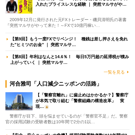
入れたプライスレスな経験 ｜ 突然マルサがや…
2009年12月に発行された元FXトレーダー・磯貝清明氏の著書
『突然マルサがやって来た！～FXで10億円稼い…
【第9回】もう一度FXでリベンジ！ 種銭は差し押さえを免れ
た”ヒミツのお金” ｜ 突然マルサ…
【第8回】年利はなんと14.6％！ 毎日5万円超の延滞税が積み
上がっていく ｜ 突然マルサ…
一覧を見る
河合雅司「人口減少ニッポンの活路」
【「警察官離れ」に歯止めはかかるか？】警察庁
が本気で取り組む「警察組織の構造改革」 実
現…
警察庁が目下、頭を悩ませているのが「警察官不足」だ。警察
官の採用試験の受験者数は10年間で2分の1以…