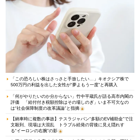
「この恐ろしい株はさっさと手放したい…」キオクシア株で
500万円の利益を出した女性が“夢よもう一度”と再購入
「何がやりたいのか分からない」竹中平蔵氏が語る高市内閣の
評価 「給付付き税額控除はその場しのぎ」いま不可欠なの
は“社会保障制度の改革議論”と指摘
【納車時に複数の事故】テスラジャパン“多額のEV補助金”で注
文殺到、現場は大混乱 トラブル続発の背後に見え隠れす
る“イーロンの右腕”の影