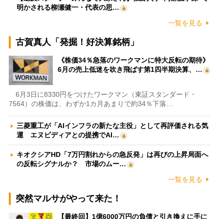
明かされる柳瀬健一・代表の思…
一覧を見る
古賀真人「発掘！好決算銘柄」
《株価34％急落のワークマンに特大反転の期待》
6月の売上低迷を吹き飛ばす第1四半期決算、…
6月3日に8330円をつけたワークマン（東証スタンダード・
7564）の株価は、わずか1カ月あまりで約34％下落…
三菱重工が「AIインフラの新たな主役」として再評価される気
運 エヌビディアとの提携でAI…
キオクシアHD「7万円割れからの急反発」は再びの上昇局面へ
の反転シグナルか？ 市場のムー…
一覧を見る
突然マルサがやって来た！
【最終回】1億6000万円の負債と引き換えに手に