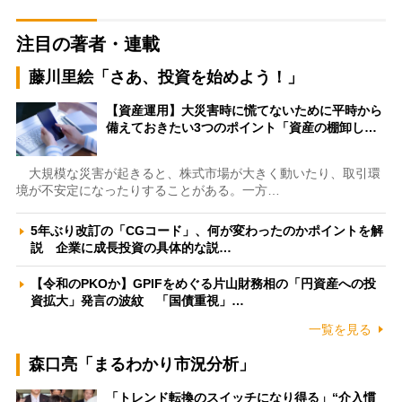
注目の著者・連載
藤川里絵「さあ、投資を始めよう！」
【資産運用】大災害時に慌てないために平時から
備えておきたい3つのポイント「資産の棚卸し…
大規模な災害が起きると、株式市場が大きく動いたり、取引環
境が不安定になったりすることがある。一方…
5年ぶり改訂の「CGコード」、何が変わったのかポイントを解
説 企業に成長投資の具体的な説…
【令和のPKOか】GPIFをめぐる片山財務相の「円資産への投
資拡大」発言の波紋 「国債重視」…
一覧を見る
森口亮「まるわかり市況分析」
「トレンド転換のスイッチになり得る」“介入慣