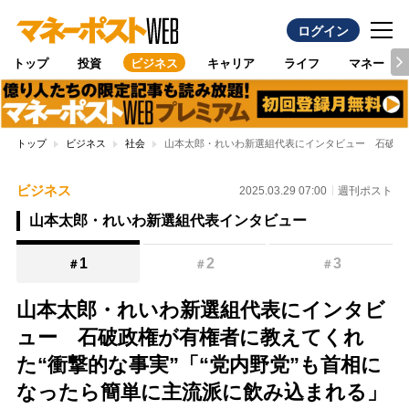
ログイン
トップ
投資
ビジネス
キャリア
ライフ
マネー
トップ
ビジネス
社会
山本太郎・れいわ新選組代表にインタビュー 石破政権
ビジネス
2025.03.29 07:00
週刊ポスト
山本太郎・れいわ新選組代表インタビュー
1
2
3
＃
＃
＃
山本太郎・れいわ新選組代表にインタビ
ュー 石破政権が有権者に教えてくれ
た“衝撃的な事実”「“党内野党”も首相に
なったら簡単に主流派に飲み込まれる」