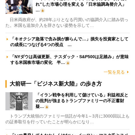
れ”した市場心理を変える「日米協調為替介入」
…
日米両政府が、約28年ぶりとなる円買いの協調介入に踏み切っ
た。米国も追加介入を辞さない姿勢を示して…
「キオクシア急落で含み損が膨らんで…」損失を投資家として
の成長につなげる4つの視点 …
「NYダウは高値更新、ナスダック・S&P500は足踏み」が意味
する米国株市場の変化 半…
一覧を見る
大前研一「ビジネス新大陸」の歩き方
「イラン戦争を利用して儲けている」利益相反と
の批判が強まるトランプファミリーの不正蓄財
疑…
トランプ大統領のファミリー信託が今年1～3月に3000回以上も
の証券取引を行っていたことが明らかになり…