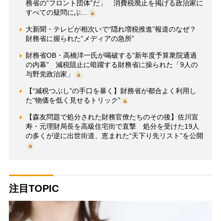
務省の“フロント団体”だ」 消費税廃止を掲げる政治家に
すべての疑問にぶ…
大新聞・テレビが相次いで“隠れ増税推進”報道のなぜ？
財務省に握られた“メディアの急所”
財務省OB・高橋洋一氏が喝破する“新年度予算衆院通過
の内幕” 減税阻止に暗躍する財務省に操られた「9人の
与野党政治家」
【“減税つぶし”の手口を暴く】財務省が都合よく利用し
た“物価を低く見せるトリック”
【森友問題で処分された財務官僚たちのその後】佐川宣
寿・元理財局長を高級住宅街で直撃 処分を受けた19人
の多くが逆に出世街道、恵まれた“天下り先リスト”を公開
注目TOPIC