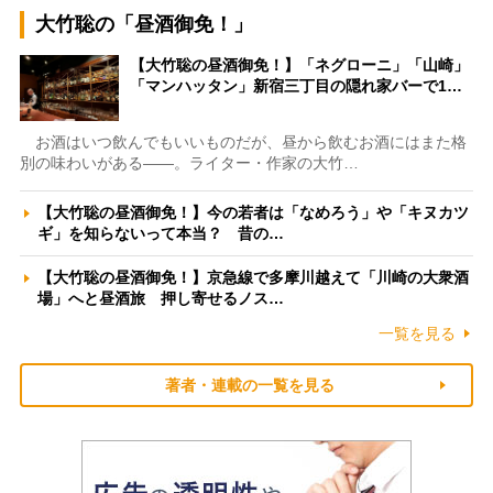
大竹聡の「昼酒御免！」
【大竹聡の昼酒御免！】「ネグローニ」「山崎」
「マンハッタン」新宿三丁目の隠れ家バーで1…
お酒はいつ飲んでもいいものだが、昼から飲むお酒にはまた格
別の味わいがある――。ライター・作家の大竹…
【大竹聡の昼酒御免！】今の若者は「なめろう」や「キヌカツ
ギ」を知らないって本当？ 昔の…
【大竹聡の昼酒御免！】京急線で多摩川越えて「川崎の大衆酒
場」へと昼酒旅 押し寄せるノス…
一覧を見る
著者・連載の一覧を見る