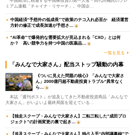
中国経済に精通する中国株投資の第一人者・田代尚機氏のプレ
ミアム連載「チャイナ・リサーチ」。中国企…
中国経済“予想外の低成長”で政策のテコ入れ必至か 経済運営
方針の修正で成長加速が予想さ…
“AI革命”で爆発的な需要拡大が見込まれる「CXO」とは何
か？ 高い競争力を持つ中国の医薬品…
一覧を見る
「みんなで大家さん」配当ストップ騒動の内幕
《ついに見えた問題の核心》「みんなで大家さ
ん」2000億円超不動産投資トラブル“異常なく
ら…
本誌『週刊ポスト』が追及してきた不動産投資商品「みんなで
大家さん」がいよいよ最終局面を迎えている…
【独走スクープ・みんなで大家さん】二転三転した“成田プロ
ジェクト”の計画変更の裏で起き…
【追及スクープ・みんなで大家さん】独占入手“内部議事録”で