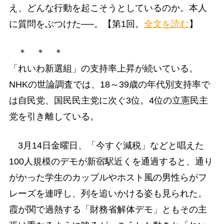
え、どんな行動を起こそうとしているのか。本人
に質問をぶつけた──。【第1回。
全文を読む
】
＊ ＊ ＊
「れいわ新選組」の支持率上昇が続いている。
NHKの世論調査では、18～39歳の年代別支持率で
は自民党、国民民主党に次ぐ3位。4位の立憲民主
党を引き離している。
3月14日金曜日、「今すぐ減税」などと唱えた
100人規模のデモが新宿駅近くを通過すると、通り
がかった学生のカップルやホスト風の男性らがフ
レーズを連呼し、列を追いかける姿も見られた。
霞が関で過熱する「財務省解体デモ」ともその主