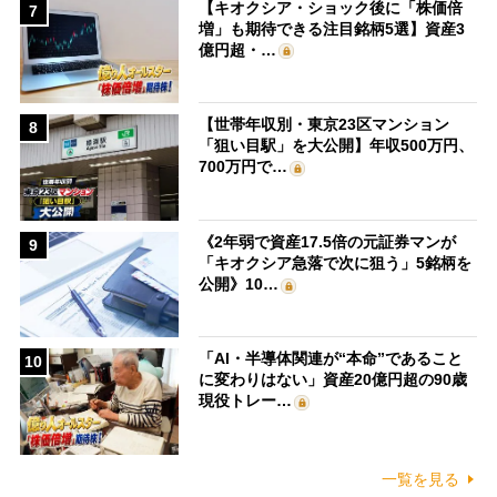
【キオクシア・ショック後に「株価倍
7
増」も期待できる注目銘柄5選】資産3
億円超・…
【世帯年収別・東京23区マンション
8
「狙い目駅」を大公開】年収500万円、
700万円で…
《2年弱で資産17.5倍の元証券マンが
9
「キオクシア急落で次に狙う」5銘柄を
公開》10…
「AI・半導体関連が“本命”であること
10
に変わりはない」資産20億円超の90歳
現役トレー…
一覧を見る