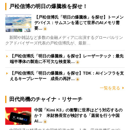
戸松信博の明日の爆騰株を探せ！
【戸松信博氏「明日の爆騰株」を探せ】トーメン
デバイス：サムスンを通じて世界のAIメモリ需
要…
新聞や雑誌など多数の金融メディアに出演するグローバルリン
クアドバイザーズ代表の戸松信博氏が、最新…
【戸松信博氏「明日の爆騰株」を探せ】レーザーテック：最先
端半導体の製造に不可欠な検査装…
【戸松信博氏「明日の爆騰株」を探せ】TDK：AIインフラを支
えるキープレーヤー 成長の再評…
一覧を見る
田代尚機のチャイナ・リサーチ
中国「Kimi K3」の衝撃に世界はどう対応するの
か？ 米財務長官が検討する「蒸留を行う中国
AI…