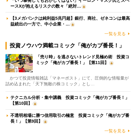
「いつ暴発してもおかしくはない」イーロン・マスク氏とスペ
ースXが抱えるリスクの数々「絶対…
【3メガバンクは純利益5兆円超】銀行、商社、ゼネコンは最高
益続出の一方で、中小企業・…
一覧を見る
投資ノウハウ満載コミック「俺がカブ番長！」
「売り時」を逃さないトレンド見極め術 投資コ
ミック「俺がカブ番長！」【第11回】
かつて投資情報雑誌「マネーポスト」にて、圧倒的な情報量が
詰め込まれた「天下無敵の株コミック」とし…
テクニカル分析・集中講義 投資コミック「俺がカブ番長！」
【第10回】
不透明相場に勝つ信用取引の極意 投資コミック「俺がカブ番
長！」【第9回】
一覧を見る