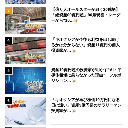
【億り人オールスターが狙う20銘柄】
3
「総資産69億円超」90歳現役トレーダ
ーから“10…
「キオクシアが今後も利益を出し続け
4
るかは分からない」資産11億円の個人
投資家が…
資産10億円超の投資家が明かす“AI・半
5
導体相場に乗らなかった理由” フルポ
ジション…
「キオクシアが再び株価10万円になる
6
日は遠い」資産3億円超のサラリーマン
投資家が…