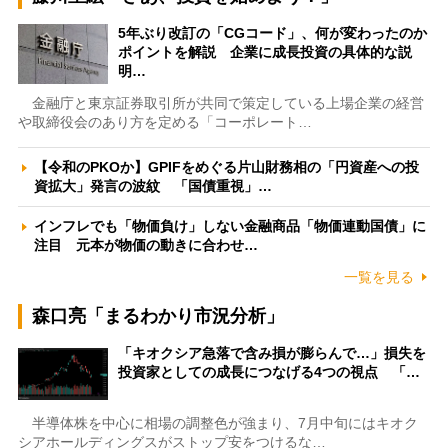
5年ぶり改訂の「CGコード」、何が変わったのか
ポイントを解説 企業に成長投資の具体的な説
明…
金融庁と東京証券取引所が共同で策定している上場企業の経営
や取締役会のあり方を定める「コーポレート…
【令和のPKOか】GPIFをめぐる片山財務相の「円資産への投
資拡大」発言の波紋 「国債重視」…
インフレでも「物価負け」しない金融商品「物価連動国債」に
注目 元本が物価の動きに合わせ…
一覧を見る
森口亮「まるわかり市況分析」
「キオクシア急落で含み損が膨らんで…」損失を
投資家としての成長につなげる4つの視点 「…
半導体株を中心に相場の調整色が強まり、7月中旬にはキオク
シアホールディングスがストップ安をつけるな…