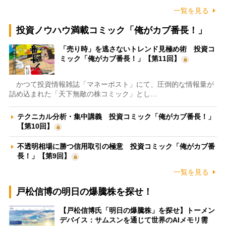
一覧を見る
投資ノウハウ満載コミック「俺がカブ番長！」
「売り時」を逃さないトレンド見極め術 投資コ
ミック「俺がカブ番長！」【第11回】
かつて投資情報雑誌「マネーポスト」にて、圧倒的な情報量が
詰め込まれた「天下無敵の株コミック」とし…
テクニカル分析・集中講義 投資コミック「俺がカブ番長！」
【第10回】
不透明相場に勝つ信用取引の極意 投資コミック「俺がカブ番
長！」【第9回】
一覧を見る
戸松信博の明日の爆騰株を探せ！
【戸松信博氏「明日の爆騰株」を探せ】トーメン
デバイス：サムスンを通じて世界のAIメモリ需