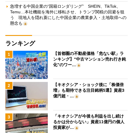
急増する中国企業の“国籍ロンダリング” SHEIN、TikTok、
Temu…本社機能を海外に移転させ、トランプ関税の回避を狙
う 現地人を隠れ蓑にした中国企業の農業参入・土地取得への
懸念も
ランキング
【首都圏の不動産価格「危ない駅」ラ
1
ンキング】“中古マンション売れ行き鈍
化”のワー…
【キオクシア・ショック後に「株価倍
2
増」も期待できる注目銘柄5選】資産3
億円超・…
「キオクシアが今後も利益を出し続け
3
るかは分からない」資産11億円の個人
投資家が…