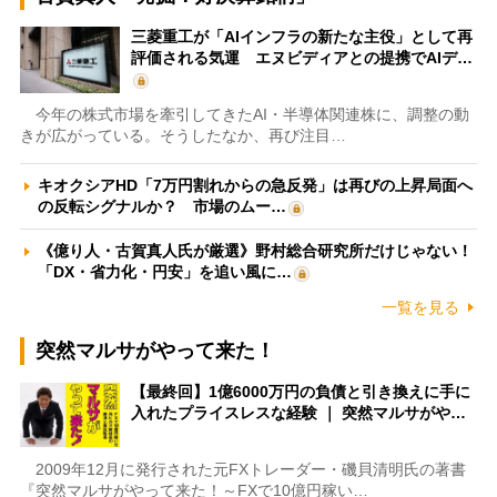
三菱重工が「AIインフラの新たな主役」として再
評価される気運 エヌビディアとの提携でAIデ…
今年の株式市場を牽引してきたAI・半導体関連株に、調整の動
きが広がっている。そうしたなか、再び注目…
キオクシアHD「7万円割れからの急反発」は再びの上昇局面へ
の反転シグナルか？ 市場のムー…
《億り人・古賀真人氏が厳選》野村総合研究所だけじゃない！
「DX・省力化・円安」を追い風に…
一覧を見る
突然マルサがやって来た！
【最終回】1億6000万円の負債と引き換えに手に
入れたプライスレスな経験 ｜ 突然マルサがや…
2009年12月に発行された元FXトレーダー・磯貝清明氏の著書
『突然マルサがやって来た！～FXで10億円稼い…