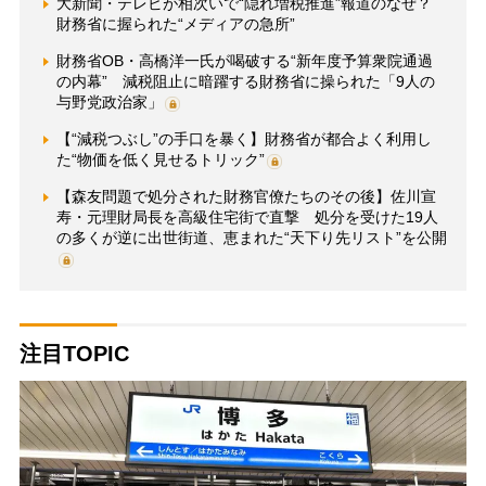
大新聞・テレビが相次いで“隠れ増税推進”報道のなぜ？
財務省に握られた“メディアの急所”
財務省OB・高橋洋一氏が喝破する“新年度予算衆院通過
の内幕” 減税阻止に暗躍する財務省に操られた「9人の
与野党政治家」
【“減税つぶし”の手口を暴く】財務省が都合よく利用し
た“物価を低く見せるトリック”
【森友問題で処分された財務官僚たちのその後】佐川宣
寿・元理財局長を高級住宅街で直撃 処分を受けた19人
の多くが逆に出世街道、恵まれた“天下り先リスト”を公開
注目TOPIC