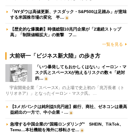
「NYダウは高値更新、ナスダック・S&P500は足踏み」が意味
する米国株市場の変化 半…
【歴史的な爆騰劇】時価総額10兆円企業が「2連続ストップ
高」「制限値幅拡大」の衝撃 フ…
一覧を見る
大前研一「ビジネス新大陸」の歩き方
「いつ暴発してもおかしくはない」イーロン・マ
スク氏とスペースXが抱えるリスクの数々「絶対
的…
宇宙開発企業「スペースX」の上場で史上初の「兆万長者（ト
リリオネア）」となったイーロン・マスク氏。…
【3メガバンクは純利益5兆円超】銀行、商社、ゼネコンは最高
益続出の一方で、中小企業・…
急増する中国企業の“国籍ロンダリング” SHEIN、TikTok、
Temu…本社機能を海外に移転させ…