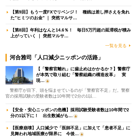
【第9回】もう一度FXでリベンジ！ 種銭は差し押さえを免れ
た”ヒミツのお金” ｜ 突然マルサ…
【第8回】年利はなんと14.6％！ 毎日5万円超の延滞税が積み
上がっていく ｜ 突然マルサ…
一覧を見る
河合雅司「人口減少ニッポンの活路」
【「警察官離れ」に歯止めはかかるか？】警察庁
が本気で取り組む「警察組織の構造改革」 実
現…
警察庁が目下、頭を悩ませているのが「警察官不足」だ。警察
官の採用試験の受験者数は10年間で2分の1以…
【安全・安心ニッポンの危機】採用試験受験者数は10年間で2
分の1以下に！ 出生数減がも…
【医療崩壊】人口減少で「医師不足」に加えて「患者不足」に
見舞われ地域医療が限界に 今後…