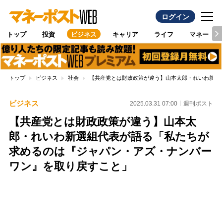
ログイン
トップ
投資
ビジネス
キャリア
ライフ
マネー
トップ
ビジネス
社会
【共産党とは財政政策が違う】山本太郎・れいわ新選
ビジネス
2025.03.31 07:00
週刊ポスト
【共産党とは財政政策が違う】山本太
郎・れいわ新選組代表が語る「私たちが
求めるのは『ジャパン・アズ・ナンバー
ワン』を取り戻すこと」
Loaded
:
100.00%
/
Unmute