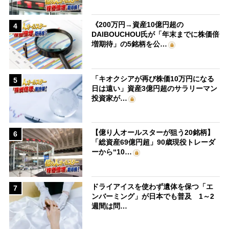
《200万円→資産10億円超の
4
DAIBOUCHOU氏が「年末までに株価倍
増期待」の5銘柄を公…
「キオクシアが再び株価10万円になる
5
日は遠い」資産3億円超のサラリーマン
投資家が…
【億り人オールスターが狙う20銘柄】
6
「総資産69億円超」90歳現役トレーダ
ーから“10…
ドライアイスを使わず遺体を保つ「エ
7
ンバーミング」が日本でも普及 1～2
週間は問…