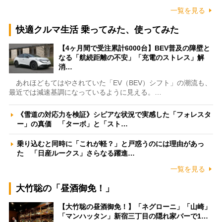
一覧を見る
快適クルマ生活 乗ってみた、使ってみた
【4ヶ月間で受注累計6000台】BEV普及の障壁と
なる「航続距離の不安」「充電のストレス」解
消…
あれほどもてはやされていた「EV（BEV）シフト」の潮流も、
最近では減速基調になっているように見える。…
《雪道の対応力を検証》シビアな状況で実感した「フォレスタ
ー」の真価 「ターボ」と「スト…
乗り込むと同時に「これが軽？」と戸惑うのには理由があっ
た 「日産ルークス」さらなる躍進…
一覧を見る
大竹聡の「昼酒御免！」
【大竹聡の昼酒御免！】「ネグローニ」「山崎」
「マンハッタン」新宿三丁目の隠れ家バーで1…