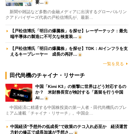
要…
新聞や雑誌など多数の金融メディアに出演するグローバルリン
クアドバイザーズ代表の戸松信博氏が、最新…
【戸松信博氏「明日の爆騰株」を探せ】レーザーテック：最先
端半導体の製造に不可欠な検査装…
【戸松信博氏「明日の爆騰株」を探せ】TDK：AIインフラを支
えるキープレーヤー 成長の再評…
一覧を見る
田代尚機のチャイナ・リサーチ
中国「Kimi K3」の衝撃に世界はどう対応するの
か？ 米財務長官が検討する「蒸留を行う中国
AI…
中国経済に精通する中国株投資の第一人者・田代尚機氏のプレ
ミアム連載「チャイナ・リサーチ」。中国企…
中国経済“予想外の低成長”で政策のテコ入れ必至か 経済運営
方針の修正で成長加速が予想さ…