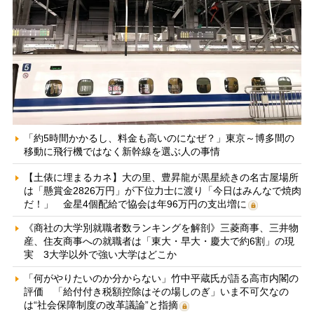
「約5時間かかるし、料金も高いのになぜ？」東京～博多間の
移動に飛行機ではなく新幹線を選ぶ人の事情
【土俵に埋まるカネ】大の里、豊昇龍が黒星続きの名古屋場所
は「懸賞金2826万円」が下位力士に渡り「今日はみんなで焼肉
だ！」 金星4個配給で協会は年96万円の支出増に
《商社の大学別就職者数ランキングを解剖》三菱商事、三井物
産、住友商事への就職者は「東大・早大・慶大で約6割」の現
実 3大学以外で強い大学はどこか
「何がやりたいのか分からない」竹中平蔵氏が語る高市内閣の
評価 「給付付き税額控除はその場しのぎ」いま不可欠なの
は“社会保障制度の改革議論”と指摘