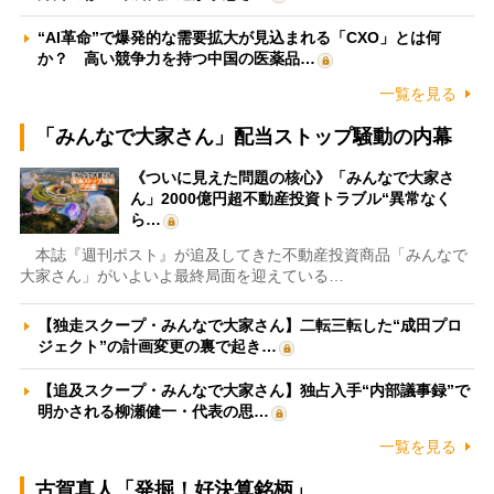
“AI革命”で爆発的な需要拡大が見込まれる「CXO」とは何
か？ 高い競争力を持つ中国の医薬品…
一覧を見る
「みんなで大家さん」配当ストップ騒動の内幕
《ついに見えた問題の核心》「みんなで大家さ
ん」2000億円超不動産投資トラブル“異常なく
ら…
本誌『週刊ポスト』が追及してきた不動産投資商品「みんなで
大家さん」がいよいよ最終局面を迎えている…
【独走スクープ・みんなで大家さん】二転三転した“成田プロ
ジェクト”の計画変更の裏で起き…
【追及スクープ・みんなで大家さん】独占入手“内部議事録”で
明かされる柳瀬健一・代表の思…
一覧を見る
古賀真人「発掘！好決算銘柄」