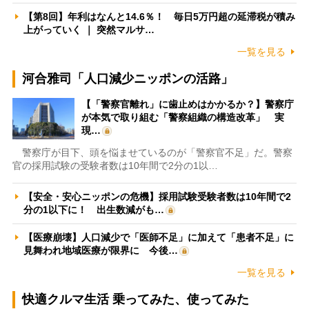
【第8回】年利はなんと14.6％！ 毎日5万円超の延滞税が積み
上がっていく ｜ 突然マルサ…
一覧を見る
河合雅司「人口減少ニッポンの活路」
【「警察官離れ」に歯止めはかかるか？】警察庁
が本気で取り組む「警察組織の構造改革」 実
現…
警察庁が目下、頭を悩ませているのが「警察官不足」だ。警察
官の採用試験の受験者数は10年間で2分の1以…
【安全・安心ニッポンの危機】採用試験受験者数は10年間で2
分の1以下に！ 出生数減がも…
【医療崩壊】人口減少で「医師不足」に加えて「患者不足」に
見舞われ地域医療が限界に 今後…
一覧を見る
快適クルマ生活 乗ってみた、使ってみた