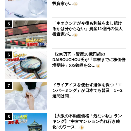
投資家が…
「キオクシアが今後も利益を出し続け
5
るかは分からない」資産11億円の個人
投資家が…
《200万円→資産10億円超の
6
DAIBOUCHOU氏が「年末までに株価倍
増期待」の5銘柄を公…
ドライアイスを使わず遺体を保つ「エ
7
ンバーミング」が日本でも普及 1～2
週間は問…
【大阪の不動産価格「危ない駅」ラン
8
キング】“中古マンション売れ行き鈍
化”のワース…