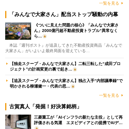
一覧を見る
「みんなで大家さん」配当ストップ騒動の内幕
《ついに見えた問題の核心》「みんなで大家さ
ん」2000億円超不動産投資トラブル“異常なく
ら…
本誌『週刊ポスト』が追及してきた不動産投資商品「みんなで
大家さん」がいよいよ最終局面を迎えている…
【独走スクープ・みんなで大家さん】二転三転した“成田プロ
ジェクト”の計画変更の裏で起き…
【追及スクープ・みんなで大家さん】独占入手“内部議事録”で
明かされる柳瀬健一・代表の思…
一覧を見る
古賀真人「発掘！好決算銘柄」
三菱重工が「AIインフラの新たな主役」として再
評価される気運 エヌビディアとの提携でAIデ…