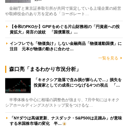
金融庁と東京証券取引所が共同で策定している上場企業の経営
や取締役会のあり方を定める「コーポレート…
【令和のPKOか】GPIFをめぐる片山財務相の「円資産への投
資拡大」発言の波紋 「国債重視」…
インフレでも「物価負け」しない金融商品「物価連動国債」に
注目 元本が物価の動きに合わせ…
一覧を見る
森口亮「まるわかり市況分析」
「キオクシア急落で含み損が膨らんで…」損失を
投資家としての成長につなげる4つの視点 「…
半導体株を中心に相場の調整色が強まり、7月中旬にはキオク
シアホールディングスがストップ安をつけるな…
「NYダウは高値更新、ナスダック・S&P500は足踏み」が意味
する米国株市場の変化 半…