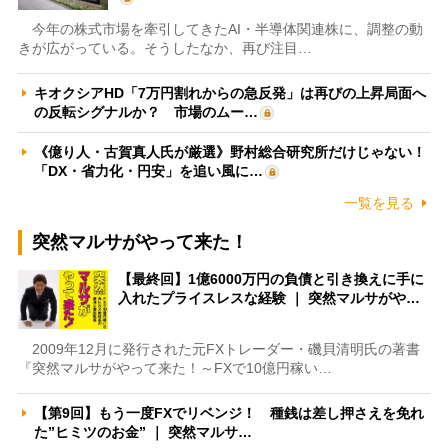
今年の株式市場を牽引してきたAI・半導体関連株に、調整の動
きが広がっている。そうしたなか、再び注目…
キオクシアHD「7万円割れからの急反発」は再びの上昇局面へ
の反転シグナルか？ 市場のムー…
《億り人・古賀真人氏が厳選》野村総合研究所だけじゃない！
「DX・省力化・円安」を追い風に…
一覧を見る
突然マルサがやって来た！
【最終回】1億6000万円の負債と引き換えに手に
入れたプライスレスな経験 ｜ 突然マルサがや…
2009年12月に発行された元FXトレーダー・磯貝清明氏の著書
『突然マルサがやって来た！～FXで10億円稼い…
【第9回】もう一度FXでリベンジ！ 種銭は差し押さえを免れ
た”ヒミツのお金” ｜ 突然マルサ…