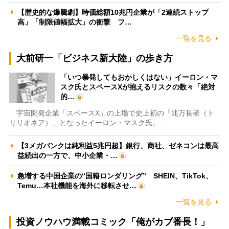
【歴史的な爆騰劇】時価総額10兆円企業が「2連続ストップ
高」「制限値幅拡大」の衝撃 フ…
一覧を見る
大前研一「ビジネス新大陸」の歩き方
「いつ暴発してもおかしくはない」イーロン・マ
スク氏とスペースXが抱えるリスクの数々「絶対
的…
宇宙開発企業「スペースX」の上場で史上初の「兆万長者（ト
リリオネア）」となったイーロン・マスク氏。…
【3メガバンクは純利益5兆円超】銀行、商社、ゼネコンは最高
益続出の一方で、中小企業・…
急増する中国企業の“国籍ロンダリング” SHEIN、TikTok、
Temu…本社機能を海外に移転させ…
一覧を見る
投資ノウハウ満載コミック「俺がカブ番長！」