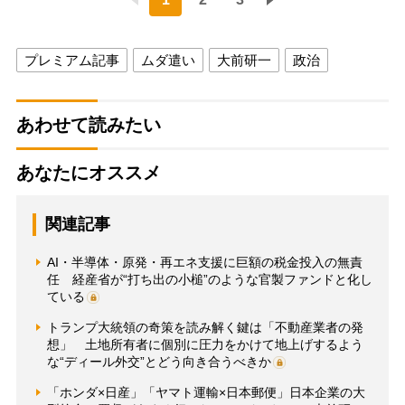
プレミアム記事
ムダ遣い
大前研一
政治
あわせて読みたい
あなたにオススメ
関連記事
AI・半導体・原発・再エネ支援に巨額の税金投入の無責
任 経産省が“打ち出の小槌”のような官製ファンドと化し
ている
トランプ大統領の奇策を読み解く鍵は「不動産業者の発
想」 土地所有者に個別に圧力をかけて地上げするよう
な“ディール外交”とどう向き合うべきか
「ホンダ×日産」「ヤマト運輸×日本郵便」日本企業の大