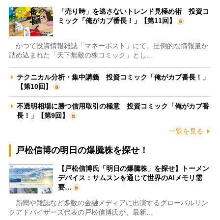
「売り時」を逃さないトレンド見極め術 投資コ
ミック「俺がカブ番長！」【第11回】
かつて投資情報雑誌「マネーポスト」にて、圧倒的な情報量が
詰め込まれた「天下無敵の株コミック」とし…
テクニカル分析・集中講義 投資コミック「俺がカブ番長！」
【第10回】
不透明相場に勝つ信用取引の極意 投資コミック「俺がカブ番
長！」【第9回】
一覧を見る
戸松信博の明日の爆騰株を探せ！
【戸松信博氏「明日の爆騰株」を探せ】トーメン
デバイス：サムスンを通じて世界のAIメモリ需
要…
新聞や雑誌など多数の金融メディアに出演するグローバルリン
クアドバイザーズ代表の戸松信博氏が、最新…