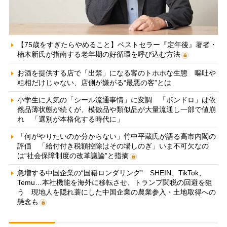
【75歳をすぎたらやめること】ベストセラー『定年後』著者・
楠木新氏が指南する老年期の好循環を呼び込む方法
お酒を提供する店で「出禁」になる客のトホホな生態 嘔吐や
粗相だけじゃない、店側が嫌がる“最悪の客”とは
小学生に人気の「シール流通事情」に変調 「ボンドロ」は依
然品薄状態が続くが、模倣品や類似品が大量流通し一部で値崩
れ 「選別が本格化する時代に」
「何がやりたいのか分からない」竹中平蔵氏が語る高市内閣の
評価 「給付付き税額控除はその場しのぎ」いま不可欠なの
は“社会保障制度の改革議論”と指摘
急増する中国企業の“国籍ロンダリング” SHEIN、TikTok、
Temu…本社機能を海外に移転させ、トランプ関税の回避を狙
う 現地人を隠れ蓑にした中国企業の農業参入・土地取得への
懸念も