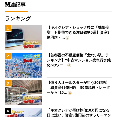
関連記事
ランキング
【キオクシア・ショック後に「株価倍
1
増」も期待できる注目銘柄5選】資産3
億円超・…
【首都圏の不動産価格「危ない駅」ラ
2
ンキング】“中古マンション売れ行き鈍
化”のワー…
【億り人オールスターが狙う20銘柄】
3
「総資産69億円超」90歳現役トレーダ
ーから“10…
「キオクシアが再び株価10万円になる
4
日は遠い」資産3億円超のサラリーマン