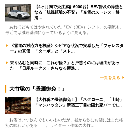
【4ヶ月間で受注累計6000台】BEV普及の障壁と
なる「航続距離の不安」「充電のストレス」解
消…
あれほどもてはやされていた「EV（BEV）シフト」の潮流も、
最近では減速基調になっているように見える。…
《雪道の対応力を検証》シビアな状況で実感した「フォレスタ
ー」の真価 「ターボ」と「スト…
乗り込むと同時に「これが軽？」と戸惑うのには理由があっ
た 「日産ルークス」さらなる躍進…
一覧を見る
大竹聡の「昼酒御免！」
【大竹聡の昼酒御免！】「ネグローニ」「山崎」
「マンハッタン」新宿三丁目の隠れ家バーで1…
お酒はいつ飲んでもいいものだが、昼から飲むお酒にはまた格
別の味わいがある――。ライター・作家の大竹…