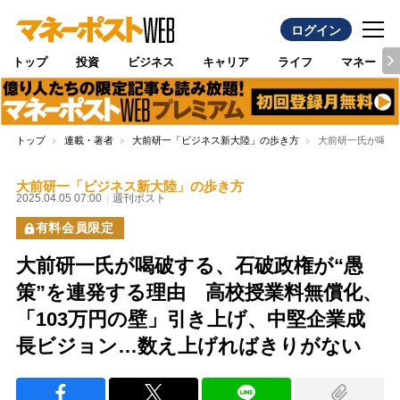
ログイン
トップ
投資
ビジネス
キャリア
ライフ
マネー
トップ
連載・著者
大前研一「ビジネス新大陸」の歩き方
大前研一氏が喝破
大前研一「ビジネス新大陸」の歩き方
2025.04.05 07:00
週刊ポスト
有料会員限定
大前研一氏が喝破する、石破政権が“愚
策”を連発する理由 高校授業料無償化、
「103万円の壁」引き上げ、中堅企業成
長ビジョン…数え上げればきりがない