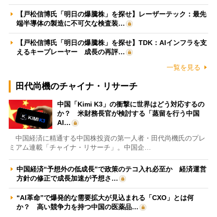
【戸松信博氏「明日の爆騰株」を探せ】レーザーテック：最先
端半導体の製造に不可欠な検査装…
【戸松信博氏「明日の爆騰株」を探せ】TDK：AIインフラを支
えるキープレーヤー 成長の再評…
一覧を見る
田代尚機のチャイナ・リサーチ
中国「Kimi K3」の衝撃に世界はどう対応するの
か？ 米財務長官が検討する「蒸留を行う中国
AI…
中国経済に精通する中国株投資の第一人者・田代尚機氏のプレ
ミアム連載「チャイナ・リサーチ」。中国企…
中国経済“予想外の低成長”で政策のテコ入れ必至か 経済運営
方針の修正で成長加速が予想さ…
“AI革命”で爆発的な需要拡大が見込まれる「CXO」とは何
か？ 高い競争力を持つ中国の医薬品…