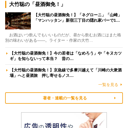
大竹聡の「昼酒御免！」
【大竹聡の昼酒御免！】「ネグローニ」「山崎」
「マンハッタン」新宿三丁目の隠れ家バーで1…
お酒はいつ飲んでもいいものだが、昼から飲むお酒にはまた格
別の味わいがある――。ライター・作家の大竹…
【大竹聡の昼酒御免！】今の若者は「なめろう」や「キヌカツ
ギ」を知らないって本当？ 昔の…
【大竹聡の昼酒御免！】京急線で多摩川越えて「川崎の大衆酒
場」へと昼酒旅 押し寄せるノス…
一覧を見る
著者・連載の一覧を見る