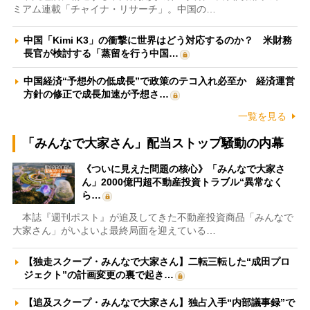
ミアム連載「チャイナ・リサーチ」。中国の…
中国「Kimi K3」の衝撃に世界はどう対応するのか？ 米財務
長官が検討する「蒸留を行う中国…
中国経済“予想外の低成長”で政策のテコ入れ必至か 経済運営
方針の修正で成長加速が予想さ…
一覧を見る
「みんなで大家さん」配当ストップ騒動の内幕
《ついに見えた問題の核心》「みんなで大家さ
ん」2000億円超不動産投資トラブル“異常なく
ら…
本誌『週刊ポスト』が追及してきた不動産投資商品「みんなで
大家さん」がいよいよ最終局面を迎えている…
【独走スクープ・みんなで大家さん】二転三転した“成田プロ
ジェクト”の計画変更の裏で起き…
【追及スクープ・みんなで大家さん】独占入手“内部議事録”で