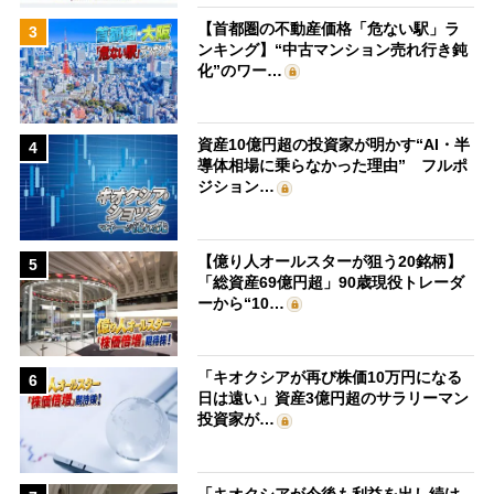
【首都圏の不動産価格「危ない駅」ラ
3
ンキング】“中古マンション売れ行き鈍
化”のワー…
資産10億円超の投資家が明かす“AI・半
4
導体相場に乗らなかった理由” フルポ
ジション…
【億り人オールスターが狙う20銘柄】
5
「総資産69億円超」90歳現役トレーダ
ーから“10…
「キオクシアが再び株価10万円になる
6
日は遠い」資産3億円超のサラリーマン
投資家が…
「キオクシアが今後も利益を出し続け