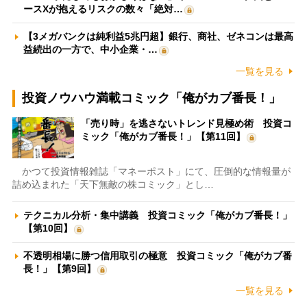
ースXが抱えるリスクの数々「絶対…
【3メガバンクは純利益5兆円超】銀行、商社、ゼネコンは最高
益続出の一方で、中小企業・…
一覧を見る
投資ノウハウ満載コミック「俺がカブ番長！」
「売り時」を逃さないトレンド見極め術 投資コ
ミック「俺がカブ番長！」【第11回】
かつて投資情報雑誌「マネーポスト」にて、圧倒的な情報量が
詰め込まれた「天下無敵の株コミック」とし…
テクニカル分析・集中講義 投資コミック「俺がカブ番長！」
【第10回】
不透明相場に勝つ信用取引の極意 投資コミック「俺がカブ番
長！」【第9回】
一覧を見る