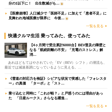
分の1以下に！ 出生数減がも…
【医療崩壊】人口減少で「医師不足」に加えて「患者不足」に
見舞われ地域医療が限界に 今後…
一覧を見る
快適クルマ生活 乗ってみた、使ってみた
【4ヶ月間で受注累計6000台】BEV普及の障壁と
なる「航続距離の不安」「充電のストレス」解
消…
あれほどもてはやされていた「EV（BEV）シフト」の潮流も、
最近では減速基調になっているように見える。…
《雪道の対応力を検証》シビアな状況で実感した「フォレスタ
ー」の真価 「ターボ」と「スト…
乗り込むと同時に「これが軽？」と戸惑うのには理由があっ
た 「日産ルークス」さらなる躍進…
一覧を見る