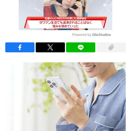
Powered by 
GliaStudios
Mute