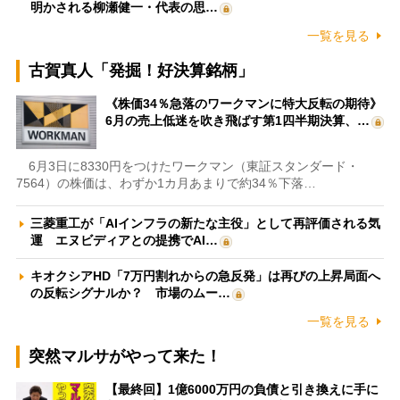
明かされる柳瀬健一・代表の思…
一覧を見る
古賀真人「発掘！好決算銘柄」
《株価34％急落のワークマンに特大反転の期待》
6月の売上低迷を吹き飛ばす第1四半期決算、…
6月3日に8330円をつけたワークマン（東証スタンダード・
7564）の株価は、わずか1カ月あまりで約34％下落…
三菱重工が「AIインフラの新たな主役」として再評価される気
運 エヌビディアとの提携でAI…
キオクシアHD「7万円割れからの急反発」は再びの上昇局面へ
の反転シグナルか？ 市場のムー…
一覧を見る
突然マルサがやって来た！
【最終回】1億6000万円の負債と引き換えに手に