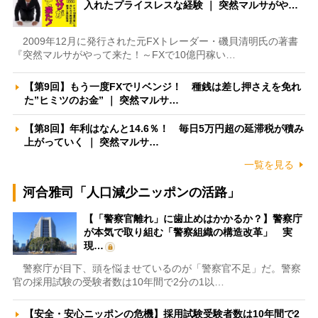
入れたプライスレスな経験 ｜ 突然マルサがや…
2009年12月に発行された元FXトレーダー・磯貝清明氏の著書
『突然マルサがやって来た！～FXで10億円稼い…
【第9回】もう一度FXでリベンジ！ 種銭は差し押さえを免れ
た”ヒミツのお金” ｜ 突然マルサ…
【第8回】年利はなんと14.6％！ 毎日5万円超の延滞税が積み
上がっていく ｜ 突然マルサ…
一覧を見る
河合雅司「人口減少ニッポンの活路」
【「警察官離れ」に歯止めはかかるか？】警察庁
が本気で取り組む「警察組織の構造改革」 実
現…
警察庁が目下、頭を悩ませているのが「警察官不足」だ。警察
官の採用試験の受験者数は10年間で2分の1以…
【安全・安心ニッポンの危機】採用試験受験者数は10年間で2