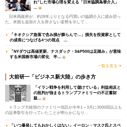
れ”した市場心理を変える「日米協調為替介入」
…
日米両政府が、約28年ぶりとなる円買いの協調介入に踏み切っ
た。米国も追加介入を辞さない姿勢を示して…
「キオクシア急落で含み損が膨らんで…」損失を投資家として
の成長につなげる4つの視点 …
「NYダウは高値更新、ナスダック・S&P500は足踏み」が意味
する米国株市場の変化 半…
一覧を見る
大前研一「ビジネス新大陸」の歩き方
「イラン戦争を利用して儲けている」利益相反と
の批判が強まるトランプファミリーの不正蓄財
疑…
トランプ大統領のファミリー信託が今年1～3月に3000回以上も
の証券取引を行っていたことが明らかになり…
「いつ暴発してもおかしくはない」イーロン・マスク氏とスペ