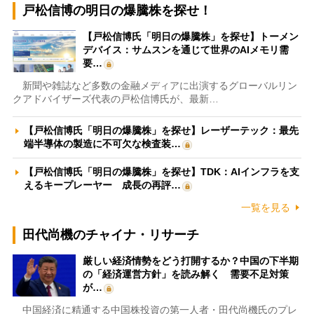
戸松信博の明日の爆騰株を探せ！
【戸松信博氏「明日の爆騰株」を探せ】トーメン
デバイス：サムスンを通じて世界のAIメモリ需
要…
新聞や雑誌など多数の金融メディアに出演するグローバルリン
クアドバイザーズ代表の戸松信博氏が、最新…
【戸松信博氏「明日の爆騰株」を探せ】レーザーテック：最先
端半導体の製造に不可欠な検査装…
【戸松信博氏「明日の爆騰株」を探せ】TDK：AIインフラを支
えるキープレーヤー 成長の再評…
一覧を見る
田代尚機のチャイナ・リサーチ
厳しい経済情勢をどう打開するか？中国の下半期
の「経済運営方針」を読み解く 需要不足対策
が…
中国経済に精通する中国株投資の第一人者・田代尚機氏のプレ