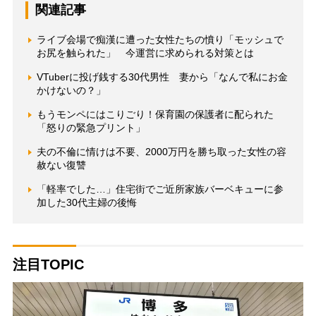
関連記事
ライブ会場で痴漢に遭った女性たちの憤り「モッシュで
お尻を触られた」 今運営に求められる対策とは
VTuberに投げ銭する30代男性 妻から「なんで私にお金
かけないの？」
もうモンペにはこりごり！保育園の保護者に配られた
「怒りの緊急プリント」
夫の不倫に情けは不要、2000万円を勝ち取った女性の容
赦ない復讐
「軽率でした…」住宅街でご近所家族バーベキューに参
加した30代主婦の後悔
注目TOPIC