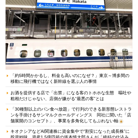
「約5時間かかるし、料金も高いのになぜ？」東京～博多間の
移動に飛行機ではなく新幹線を選ぶ人の事情
お酒を提供する店で「出禁」になる客のトホホな生態 嘔吐や
粗相だけじゃない、店側が嫌がる“最悪の客”とは
「30種類以上のパン食べ放題」で行列のできる新形態レストラ
ンを手掛けるサンマルクホールディングス 同社に聞いた「店
舗展開のコンセプト」、事業を多角化してもぶれない軸
キオクシアなどAI関連株に資金集中で“割安になった成長株”に
投資妙味 資産1.5億円超の坂本慎太郎さんが「絶好の仕込み