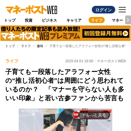
ログイン
トップ
投資
ビジネス
キャリア
ライフ
マネー
トップ
ライフ
趣味
子育ても一段落したアラフォー女性の“推し活初心者”
ライフ
2025.04.01 16:00
マネーポストWEB
子育ても一段落したアラフォー女性
の“推し活初心者”は周囲にどう思われて
いるのか？ 「マナーを守らない人も多
いい印象」と若い古参ファンから苦言も
もっと見る
arrow_forward_ios