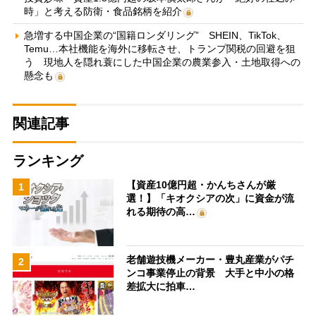
時」と考える防衛・食品銘柄を紹介
急増する中国企業の“国籍ロンダリング” SHEIN、TikTok、
Temu…本社機能を海外に移転させ、トランプ関税の回避を狙
う 現地人を隠れ蓑にした中国企業の農業参入・土地取得への
懸念も
関連記事
ランキング
【資産10億円超・かんちさんが厳
1
選！】「キオクシアの次」に資金が流
れる期待の高…
老舗遊技機メーカー・豊丸産業がパチ
2
ンコ事業停止の背景 大手と中小の格
差拡大に拍車…