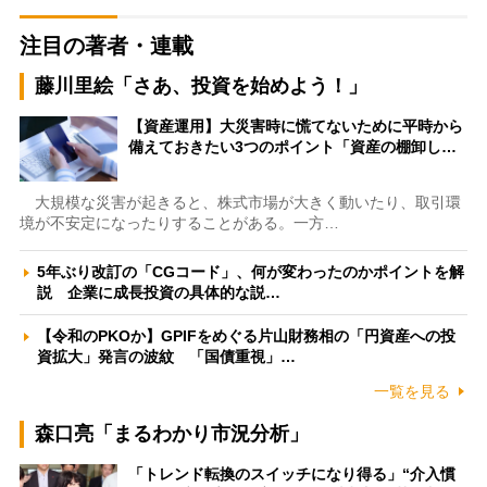
注目の著者・連載
藤川里絵「さあ、投資を始めよう！」
【資産運用】大災害時に慌てないために平時から
備えておきたい3つのポイント「資産の棚卸し…
大規模な災害が起きると、株式市場が大きく動いたり、取引環
境が不安定になったりすることがある。一方…
5年ぶり改訂の「CGコード」、何が変わったのかポイントを解
説 企業に成長投資の具体的な説…
【令和のPKOか】GPIFをめぐる片山財務相の「円資産への投
資拡大」発言の波紋 「国債重視」…
一覧を見る
森口亮「まるわかり市況分析」
「トレンド転換のスイッチになり得る」“介入慣