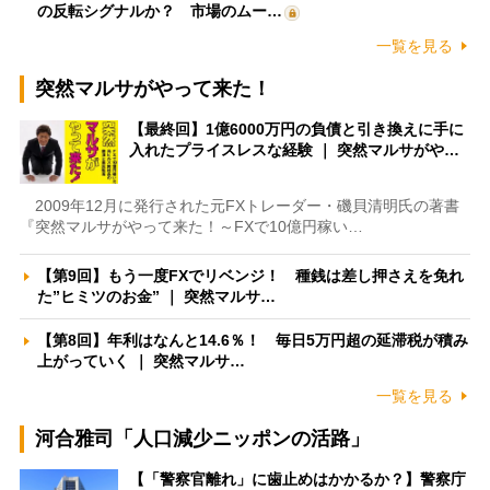
の反転シグナルか？ 市場のムー…
一覧を見る
突然マルサがやって来た！
【最終回】1億6000万円の負債と引き換えに手に
入れたプライスレスな経験 ｜ 突然マルサがや…
2009年12月に発行された元FXトレーダー・磯貝清明氏の著書
『突然マルサがやって来た！～FXで10億円稼い…
【第9回】もう一度FXでリベンジ！ 種銭は差し押さえを免れ
た”ヒミツのお金” ｜ 突然マルサ…
【第8回】年利はなんと14.6％！ 毎日5万円超の延滞税が積み
上がっていく ｜ 突然マルサ…
一覧を見る
河合雅司「人口減少ニッポンの活路」
【「警察官離れ」に歯止めはかかるか？】警察庁