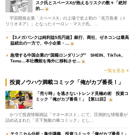
スク氏とスペースXが抱えるリスクの数々「絶対
的…
宇宙開発企業「スペースX」の上場で史上初の「兆万長者（ト
リリオネア）」となったイーロン・マスク氏。…
【3メガバンクは純利益5兆円超】銀行、商社、ゼネコンは最高
益続出の一方で、中小企業・…
急増する中国企業の“国籍ロンダリング” SHEIN、TikTok、
Temu…本社機能を海外に移転させ…
一覧を見る
投資ノウハウ満載コミック「俺がカブ番長！」
「売り時」を逃さないトレンド見極め術 投資コ
ミック「俺がカブ番長！」【第11回】
かつて投資情報雑誌「マネーポスト」にて、圧倒的な情報量が
詰め込まれた「天下無敵の株コミック」とし…
テクニカル分析・集中講義 投資コミック「俺がカブ番長！」