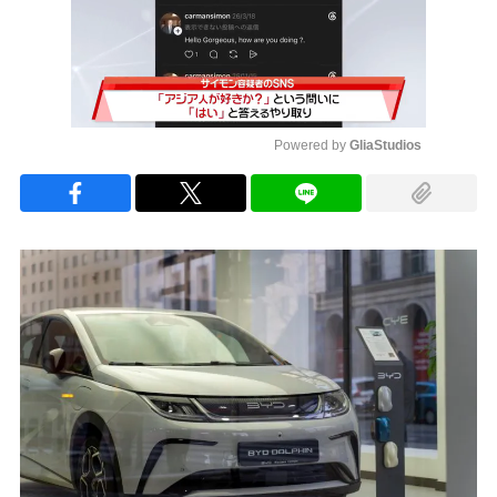
Powered by 
GliaStudios
Mute