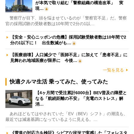
が本気で取り組む「警察組織の構造改革」 実
現…
警察庁が目下、頭を悩ませているのが「警察官不足」だ。警察
官の採用試験の受験者数は10年間で2分の1以…
【安全・安心ニッポンの危機】採用試験受験者数は10年間で2
分の1以下に！ 出生数減がも…
【医療崩壊】人口減少で「医師不足」に加えて「患者不足」に
見舞われ地域医療が限界に 今後…
一覧を見る
快適クルマ生活 乗ってみた、使ってみた
【4ヶ月間で受注累計6000台】BEV普及の障壁と
なる「航続距離の不安」「充電のストレス」解
消…
あれほどもてはやされていた「EV（BEV）シフト」の潮流も、
最近では減速基調になっているように見える。…
《雪道の対応力を検証》シビアな状況で実感した「フォレスタ