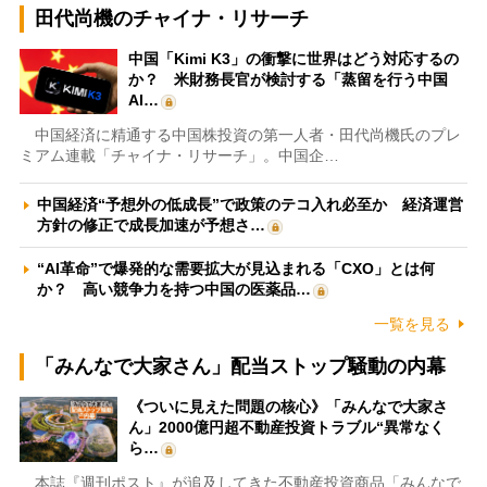
田代尚機のチャイナ・リサーチ
中国「Kimi K3」の衝撃に世界はどう対応するの
か？ 米財務長官が検討する「蒸留を行う中国
AI…
中国経済に精通する中国株投資の第一人者・田代尚機氏のプレ
ミアム連載「チャイナ・リサーチ」。中国企…
中国経済“予想外の低成長”で政策のテコ入れ必至か 経済運営
方針の修正で成長加速が予想さ…
“AI革命”で爆発的な需要拡大が見込まれる「CXO」とは何
か？ 高い競争力を持つ中国の医薬品…
一覧を見る
「みんなで大家さん」配当ストップ騒動の内幕
《ついに見えた問題の核心》「みんなで大家さ
ん」2000億円超不動産投資トラブル“異常なく
ら…
本誌『週刊ポスト』が追及してきた不動産投資商品「みんなで