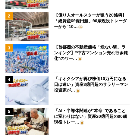
【億り人オールスターが狙う20銘柄】
2
「総資産69億円超」90歳現役トレーダ
ーから“10…
【首都圏の不動産価格「危ない駅」ラ
3
ンキング】“中古マンション売れ行き鈍
化”のワー…
「キオクシアが再び株価10万円になる
4
日は遠い」資産3億円超のサラリーマン
投資家が…
「AI・半導体関連が“本命”であること
5
に変わりはない」資産20億円超の90歳
現役トレー…