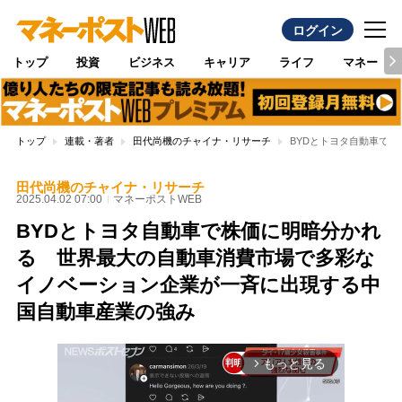
ログイン
トップ
投資
ビジネス
キャリア
ライフ
マネー
トップ
連載・著者
田代尚機のチャイナ・リサーチ
BYDとトヨタ自動車で
田代尚機のチャイナ・リサーチ
2025.04.02 07:00
マネーポストWEB
BYDとトヨタ自動車で株価に明暗分かれ
る 世界最大の自動車消費市場で多彩な
イノベーション企業が一斉に出現する中
国自動車産業の強み
もっと見る
arrow_forward_ios