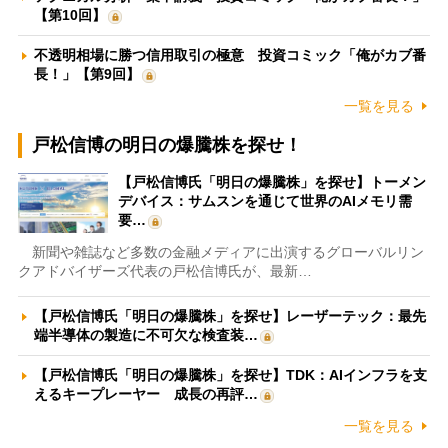
【第10回】
不透明相場に勝つ信用取引の極意 投資コミック「俺がカブ番
長！」【第9回】
一覧を見る
戸松信博の明日の爆騰株を探せ！
【戸松信博氏「明日の爆騰株」を探せ】トーメン
デバイス：サムスンを通じて世界のAIメモリ需
要…
新聞や雑誌など多数の金融メディアに出演するグローバルリン
クアドバイザーズ代表の戸松信博氏が、最新…
【戸松信博氏「明日の爆騰株」を探せ】レーザーテック：最先
端半導体の製造に不可欠な検査装…
【戸松信博氏「明日の爆騰株」を探せ】TDK：AIインフラを支
えるキープレーヤー 成長の再評…
一覧を見る