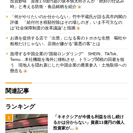
投資妙味 資産1.5億円超の坂本慎太郎さんが「絶好の仕込み
時」と考える防衛・食品銘柄を紹介
「何がやりたいのか分からない」竹中平蔵氏が語る高市内閣の
評価 「給付付き税額控除はその場しのぎ」いま不可欠なの
は“社会保障制度の改革議論”と指摘
お酒を提供する店で「出禁」になる客のトホホな生態 嘔吐や
粗相だけじゃない、店側が嫌がる“最悪の客”とは
急増する中国企業の“国籍ロンダリング” SHEIN、TikTok、
Temu…本社機能を海外に移転させ、トランプ関税の回避を狙
う 現地人を隠れ蓑にした中国企業の農業参入・土地取得への
懸念も
関連記事
ランキング
「キオクシアが今後も利益を出し続け
1
るかは分からない」資産11億円の個人
投資家が…