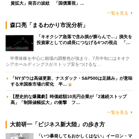
資拡大」発言の波紋 「国債重視」…
一覧を見る
森口亮「まるわかり市況分析」
「キオクシア急落で含み損が膨らんで…」損失を
投資家としての成長につなげる4つの視点 「…
半導体株を中心に相場の調整色が強まり、7月中旬にはキオク
シアホールディングスがストップ安をつけるな…
「NYダウは高値更新、ナスダック・S&P500は足踏み」が意味
する米国株市場の変化 半…
【歴史的な爆騰劇】時価総額10兆円企業が「2連続ストップ
高」「制限値幅拡大」の衝撃 フ…
一覧を見る
大前研一「ビジネス新大陸」の歩き方
「いつ暴発してもおかしくはない」イーロン・マ