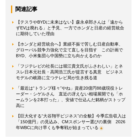
関連記事
【テスラやBYDに未来はない】森永卓郎さんは「遠から
ずEVは廃れる」と予見、一方でホンダと日産の経営統合
に期待していた理由
【ホンダと経営統合へ】業績不振で苦しむ日産自動車、
グローバル競争力強化で立て直しを目指す この計画で
BYD、小米集団ら中国勢に立ち向かえるのか
「フジテレビの社長には堀江貴文氏がふさわしい」とネ
スレ日本元社長・高岡浩三氏が提言する真意 ビジネス
モデルの岐路に立つテレビ局が生き残る道
「最近は“トランプ様々”やね」資産20億円88歳現役トレ
ーダー・シゲルさん 直近の冴えない相場展開でも「ホ
ームランを2本打った」、安値で仕込んだ銘柄がストップ
高に
【巨大化する“大谷翔平ビジネス”の全貌】今季広告収入は
「150億円」の見込み、CMスポンサー選びの裏側 2026
年WBCに向け早くも争奪戦が始まっている