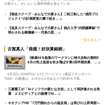
大家さん」がいよいよ最終局面を迎えている…
【独走スクープ・みんなで大家さん】二転三転した“成田プロ
ジェクト”の計画変更の裏で起き…
【追及スクープ・みんなで大家さん】独占入手“内部議事録”で
明かされる柳瀬健一・代表の思…
一覧を見る
古賀真人「発掘！好決算銘柄」
《株価34％急落のワークマンに特大反転の期待》
6月の売上低迷を吹き飛ばす第1四半期決算、…
6月3日に8330円をつけたワークマン（東証スタンダード・
7564）の株価は、わずか1カ月あまりで約34％下落…
三菱重工が「AIインフラの新たな主役」として再評価される気
運 エヌビディアとの提携でAI…
キオクシアHD「7万円割れからの急反発」は再びの上昇局面へ