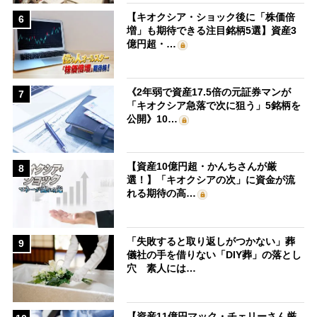
【キオクシア・ショック後に「株価倍
6
増」も期待できる注目銘柄5選】資産3
億円超・…
《2年弱で資産17.5倍の元証券マンが
7
「キオクシア急落で次に狙う」5銘柄を
公開》10…
【資産10億円超・かんちさんが厳
8
選！】「キオクシアの次」に資金が流
れる期待の高…
「失敗すると取り返しがつかない」葬
9
儀社の手を借りない「DIY葬」の落とし
穴 素人には…
【資産11億円マック・チェリーさん厳