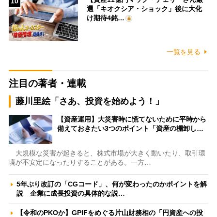
10
選「キオクシア・ショック」後に大化
け期待4銘…
一覧を見る
注目の著者・連載
藤川里絵「さあ、投資を始めよう！」
【資産運用】大災害時に慌てないために平時から
備えておきたい3つのポイント「資産の棚卸し…
大規模な災害が起きると、株式市場が大きく動いたり、取引環
境が不安定になったりすることがある。一方…
5年ぶり改訂の「CGコード」、何が変わったのかポイントを解
説 企業に成長投資の具体的な説…
【令和のPKOか】GPIFをめぐる片山財務相の「円資産への投