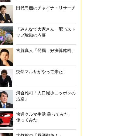
田代尚機のチャイナ・リサーチ
実家の片付けで探す4つの書類
「みんなで大家さん」配当スト
ップ騒動の内幕
古賀真人「発掘！好決算銘柄」
突然マルサがやって来た！
河合雅司「人口減少ニッポンの
活路」
快適クルマ生活 乗ってみた、
使ってみた
大竹聡の「昼酒御免！」