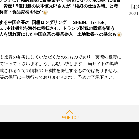
クシアなどAI関連株に資金集中で“割安になった成長株”に投資
 資産1.5億円超の坂本慎太郎さんが「絶好の仕込み時」と考
【お
防衛・食品銘柄を紹介
202
する中国企業の“国籍ロンダリング” SHEIN、TikTok、
mu…本社機能を海外に移転させ、トランプ関税の回避を狙う
人を隠れ蓑にした中国企業の農業参入・土地取得への懸念も
も投資の参考にしていただくためのものであり、実際の投資に
て行って下さいますよう、お願い致します。 当サイトの掲載
載される全ての情報の正確性を保証するものではありません。
等の保証は一切行っておりませんので、予めご了承下さい。
PAGE TOP