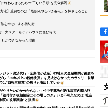
ズに終わらせるための“正しい手順”を完全解説
の方法】重要なのは「最低限やるべき要点」を押さえること
家族を幸せにする相続術
方 大スターもケアハウスに住む時代
」しかできなかった理由
レジット決済代行・全東信が破産】63社もの金融機関が融資を
がら「20年以上の粉飾決算」を見抜けなかったカラクリ 営業
では“自転車操業”の焦りも表出していた
がやりたいのか分からない」竹中平蔵氏が語る高市内閣の評
「給付付き税額控除はその場しのぎ」いま不可欠なのは“社会
制度の改革議論”と指摘