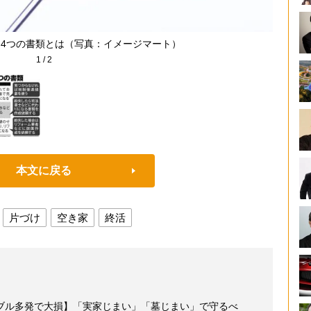
な4つの書類とは（写真：イメージマート）
1
/
2
本文に戻る
片づけ
空き家
終活
ブル多発で大損】「実家じまい」「墓じまい」で守るべ