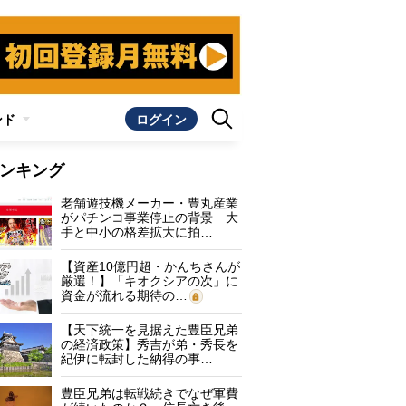
ンド
ログイン
ンキング
老舗遊技機メーカー・豊丸産業
がパチンコ事業停止の背景 大
手と中小の格差拡大に拍…
【資産10億円超・かんちさんが
厳選！】「キオクシアの次」に
資金が流れる期待の…
【天下統一を見据えた豊臣兄弟
の経済政策】秀吉が弟・秀長を
紀伊に転封した納得の事…
豊臣兄弟は転戦続きでなぜ軍費