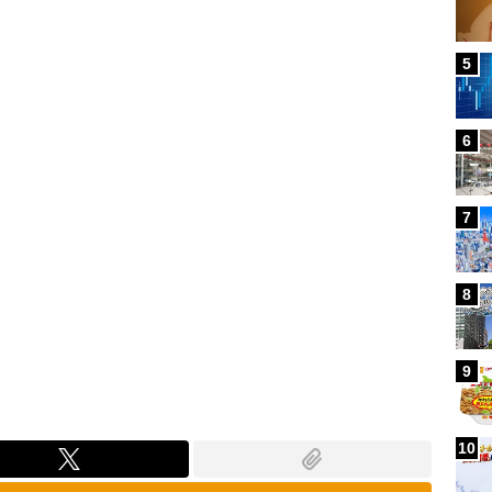
Loaded
:
80.21%
5
6
7
8
9
10