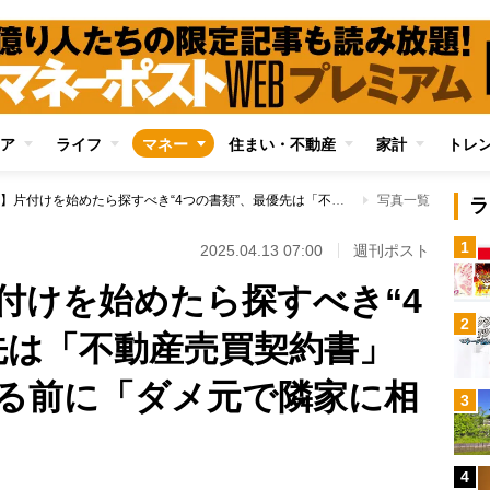
ア
ライフ
マネー
住まい・不動産
家計
トレ
【実家じまい】片付けを始めたら探すべき“4つの書類”、最優先は「不動産売買契約書」 解体して更地にする前に「ダメ元で隣家に相談」もひとつの手
写真一覧
ラ
1
2025.04.13 07:00
週刊ポスト
付けを始めたら探すべき“4
2
先は「不動産売買契約書」
る前に「ダメ元で隣家に相
3
4