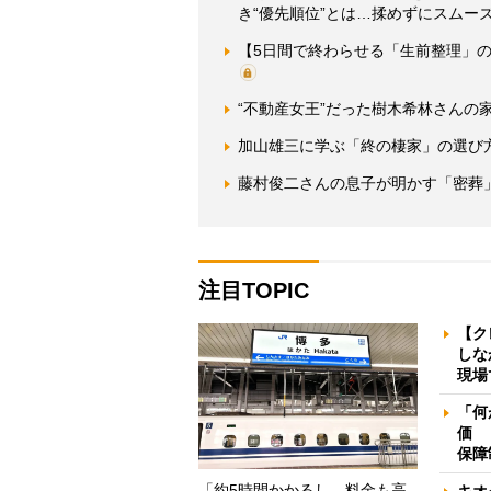
き“優先順位”とは…揉めずにスムー
【5日間で終わらせる「生前整理」
“不動産女王”だった樹木希林さんの
加山雄三に学ぶ「終の棲家」の選び
藤村俊二さんの息子が明かす「密葬
注目TOPIC
【ク
しな
現場
「何
価 
保障
「約5時間かかるし、料金も高