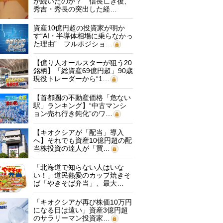
が続いたのか？ 信長亡き後、
秀吉・秀長の突出した経…
資産10億円超の投資家が明か
す“AI・半導体相場に乗らなかっ
た理由” フルポジショ…
【億り人オールスターが狙う20
銘柄】「総資産69億円超」90歳
現役トレーダーから“1…
【首都圏の不動産価格「危ない
駅」ランキング】“中古マンシ
ョン売れ行き鈍化”のワ…
【キオクシアが「配当」導入
へ】それでも資産10億円超の配
当株投資の達人が「買…
「北海道で知らない人はいな
い！」道民熱愛のカップ焼きそ
ば「やきそば弁当」、最大…
「キオクシアが再び株価10万円
になる日は遠い」資産3億円超
のサラリーマン投資家…