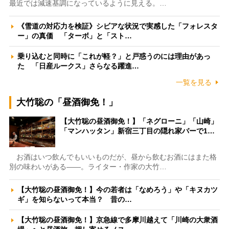
最近では減速基調になっているように見える。…
《雪道の対応力を検証》シビアな状況で実感した「フォレスタ
ー」の真価 「ターボ」と「スト…
乗り込むと同時に「これが軽？」と戸惑うのには理由があっ
た 「日産ルークス」さらなる躍進…
一覧を見る
大竹聡の「昼酒御免！」
【大竹聡の昼酒御免！】「ネグローニ」「山崎」
「マンハッタン」新宿三丁目の隠れ家バーで1…
お酒はいつ飲んでもいいものだが、昼から飲むお酒にはまた格
別の味わいがある――。ライター・作家の大竹…
【大竹聡の昼酒御免！】今の若者は「なめろう」や「キヌカツ
ギ」を知らないって本当？ 昔の…
【大竹聡の昼酒御免！】京急線で多摩川越えて「川崎の大衆酒