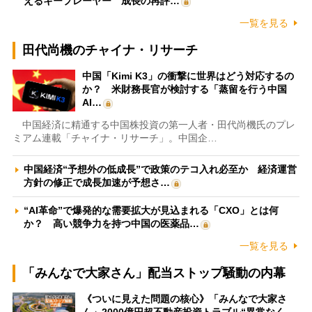
えるキープレーヤー 成長の再評…
一覧を見る
田代尚機のチャイナ・リサーチ
中国「Kimi K3」の衝撃に世界はどう対応するの
か？ 米財務長官が検討する「蒸留を行う中国
AI…
中国経済に精通する中国株投資の第一人者・田代尚機氏のプレ
ミアム連載「チャイナ・リサーチ」。中国企…
中国経済“予想外の低成長”で政策のテコ入れ必至か 経済運営
方針の修正で成長加速が予想さ…
“AI革命”で爆発的な需要拡大が見込まれる「CXO」とは何
か？ 高い競争力を持つ中国の医薬品…
一覧を見る
「みんなで大家さん」配当ストップ騒動の内幕
《ついに見えた問題の核心》「みんなで大家さ