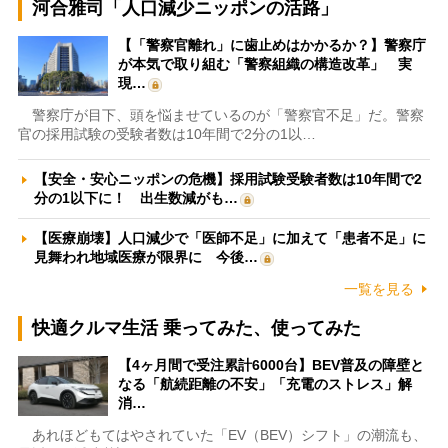
河合雅司「人口減少ニッポンの活路」
【「警察官離れ」に歯止めはかかるか？】警察庁
が本気で取り組む「警察組織の構造改革」 実
現…
警察庁が目下、頭を悩ませているのが「警察官不足」だ。警察
官の採用試験の受験者数は10年間で2分の1以…
【安全・安心ニッポンの危機】採用試験受験者数は10年間で2
分の1以下に！ 出生数減がも…
【医療崩壊】人口減少で「医師不足」に加えて「患者不足」に
見舞われ地域医療が限界に 今後…
一覧を見る
快適クルマ生活 乗ってみた、使ってみた
【4ヶ月間で受注累計6000台】BEV普及の障壁と
なる「航続距離の不安」「充電のストレス」解
消…
あれほどもてはやされていた「EV（BEV）シフト」の潮流も、