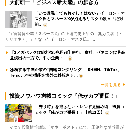
大前研一「ビジネス新大陸」の歩き方
「いつ暴発してもおかしくはない」イーロン・マ
スク氏とスペースXが抱えるリスクの数々「絶対
的…
宇宙開発企業「スペースX」の上場で史上初の「兆万長者（ト
リリオネア）」となったイーロン・マスク氏。…
【3メガバンクは純利益5兆円超】銀行、商社、ゼネコンは最高
益続出の一方で、中小企業・…
急増する中国企業の“国籍ロンダリング” SHEIN、TikTok、
Temu…本社機能を海外に移転させ…
一覧を見る
投資ノウハウ満載コミック「俺がカブ番長！」
「売り時」を逃さないトレンド見極め術 投資コ
ミック「俺がカブ番長！」【第11回】
かつて投資情報雑誌「マネーポスト」にて、圧倒的な情報量が