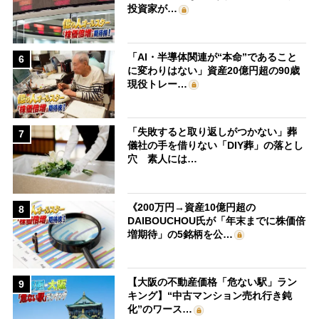
投資家が…
「AI・半導体関連が“本命”であること
6
に変わりはない」資産20億円超の90歳
現役トレー…
「失敗すると取り返しがつかない」葬
7
儀社の手を借りない「DIY葬」の落とし
穴 素人には…
《200万円→資産10億円超の
8
DAIBOUCHOU氏が「年末までに株価倍
増期待」の5銘柄を公…
【大阪の不動産価格「危ない駅」ラン
9
キング】“中古マンション売れ行き鈍
化”のワース…