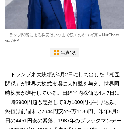
トランプ関税による株安はいつまで続くのか（写真＝NurPhoto
via AFP）
写真1枚
トランプ米大統領が4月2日に打ち出した「相互
関税」が世界の株式市場に大打撃を与え、世界同
時株安が進行している。日経平均株価は4月7日に
一時2900円超も急落して3万1000円を割り込み、
終値は前週末比2644円安の3万1136円。昨年8月5
日の4451円安の暴落、1987年のブラックマンデー