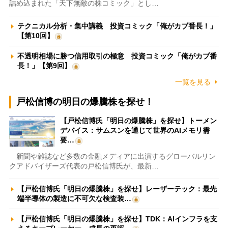
詰め込まれた「天下無敵の株コミック」とし…
テクニカル分析・集中講義 投資コミック「俺がカブ番長！」
【第10回】
不透明相場に勝つ信用取引の極意 投資コミック「俺がカブ番
長！」【第9回】
一覧を見る
戸松信博の明日の爆騰株を探せ！
【戸松信博氏「明日の爆騰株」を探せ】トーメン
デバイス：サムスンを通じて世界のAIメモリ需
要…
新聞や雑誌など多数の金融メディアに出演するグローバルリン
クアドバイザーズ代表の戸松信博氏が、最新…
【戸松信博氏「明日の爆騰株」を探せ】レーザーテック：最先
端半導体の製造に不可欠な検査装…
【戸松信博氏「明日の爆騰株」を探せ】TDK：AIインフラを支