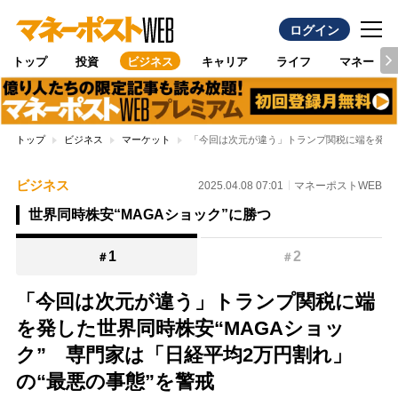
ログイン
トップ
投資
ビジネス
キャリア
ライフ
マネー
トップ
ビジネス
マーケット
「今回は次元が違う」トランプ関税に端を発した
ビジネス
2025.04.08 07:01
マネーポストWEB
世界同時株安“MAGAショック”に勝つ
1
2
＃
＃
「今回は次元が違う」トランプ関税に端
を発した世界同時株安“MAGAショッ
ク” 専門家は「日経平均2万円割れ」
の“最悪の事態”を警戒