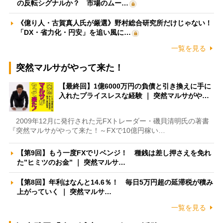
の反転シグナルか？ 市場のムー…
《億り人・古賀真人氏が厳選》野村総合研究所だけじゃない！
「DX・省力化・円安」を追い風に…
一覧を見る
突然マルサがやって来た！
【最終回】1億6000万円の負債と引き換えに手に
入れたプライスレスな経験 ｜ 突然マルサがや…
2009年12月に発行された元FXトレーダー・磯貝清明氏の著書
『突然マルサがやって来た！～FXで10億円稼い…
【第9回】もう一度FXでリベンジ！ 種銭は差し押さえを免れ
た”ヒミツのお金” ｜ 突然マルサ…
【第8回】年利はなんと14.6％！ 毎日5万円超の延滞税が積み
上がっていく ｜ 突然マルサ…
一覧を見る