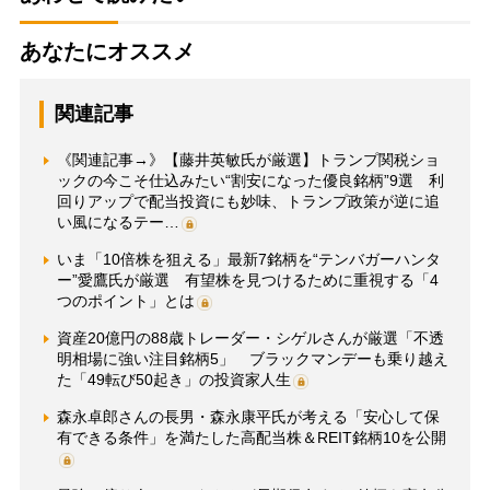
あなたにオススメ
関連記事
《関連記事→》【藤井英敏氏が厳選】トランプ関税ショ
ックの今こそ仕込みたい“割安になった優良銘柄”9選 利
回りアップで配当投資にも妙味、トランプ政策が逆に追
い風になるテー…
いま「10倍株を狙える」最新7銘柄を“テンバガーハンタ
ー”愛鷹氏が厳選 有望株を見つけるために重視する「4
つのポイント」とは
資産20億円の88歳トレーダー・シゲルさんが厳選「不透
明相場に強い注目銘柄5」 ブラックマンデーも乗り越え
た「49転び50起き」の投資家人生
森永卓郎さんの長男・森永康平氏が考える「安心して保
有できる条件」を満たした高配当株＆REIT銘柄10を公開