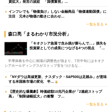
資拡大」発言の波紋 「国債重視」…
インフレでも「物価負け」しない金融商品「物価連動国債」に
注目 元本が物価の動きに合わせ…
一覧を見る
森口亮「まるわかり市況分析」
「キオクシア急落で含み損が膨らんで…」損失を
投資家としての成長につなげる4つの視点 「…
半導体株を中心に相場の調整色が強まり、7月中旬にはキオク
シアホールディングスがストップ安をつけるな…
「NYダウは高値更新、ナスダック・S&P500は足踏み」が意味
する米国株市場の変化 半…
【歴史的な爆騰劇】時価総額10兆円企業が「2連続ストップ
高」「制限値幅拡大」の衝撃 フ…
一覧を見る