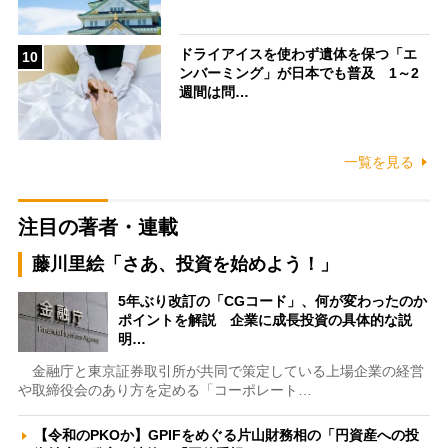
ドライアイスを使わず遺体を保つ「エ
10
ンバーミング」が日本でも普及 1～2
週間は問…
一覧を見る
注目の著者・連載
藤川里絵「さあ、投資を始めよう！」
5年ぶり改訂の「CGコード」、何が変わったのか
ポイントを解説 企業に成長投資の具体的な説
明…
金融庁と東京証券取引所が共同で策定している上場企業の経営
や取締役会のあり方を定める「コーポレート…
【令和のPKOか】GPIFをめぐる片山財務相の「円資産への投