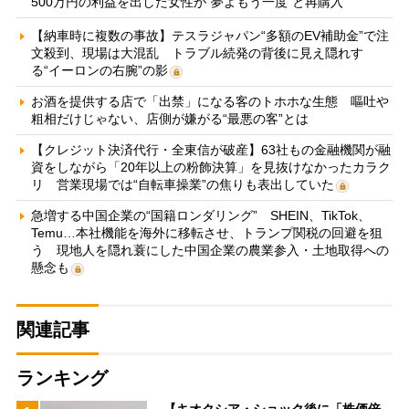
500万円の利益を出した女性が“夢よもう一度”と再購入
【納車時に複数の事故】テスラジャパン“多額のEV補助金”で注
文殺到、現場は大混乱 トラブル続発の背後に見え隠れす
る“イーロンの右腕”の影
お酒を提供する店で「出禁」になる客のトホホな生態 嘔吐や
粗相だけじゃない、店側が嫌がる“最悪の客”とは
【クレジット決済代行・全東信が破産】63社もの金融機関が融
資をしながら「20年以上の粉飾決算」を見抜けなかったカラク
リ 営業現場では“自転車操業”の焦りも表出していた
急増する中国企業の“国籍ロンダリング” SHEIN、TikTok、
Temu…本社機能を海外に移転させ、トランプ関税の回避を狙
う 現地人を隠れ蓑にした中国企業の農業参入・土地取得への
懸念も
関連記事
ランキング
【キオクシア・ショック後に「株価倍