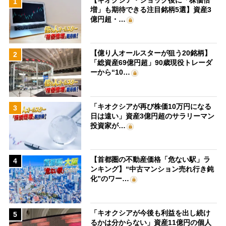
1
増」も期待できる注目銘柄5選】資産3
億円超・…
【億り人オールスターが狙う20銘柄】
2
「総資産69億円超」90歳現役トレーダ
ーから“10…
「キオクシアが再び株価10万円になる
3
日は遠い」資産3億円超のサラリーマン
投資家が…
【首都圏の不動産価格「危ない駅」ラ
4
ンキング】“中古マンション売れ行き鈍
化”のワー…
「キオクシアが今後も利益を出し続け
5
るかは分からない」資産11億円の個人