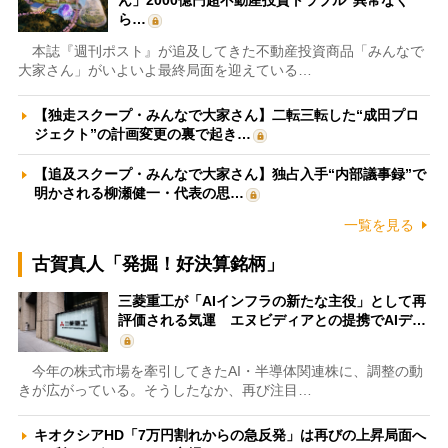
ん」2000億円超不動産投資トラブル“異常なく
ら…
本誌『週刊ポスト』が追及してきた不動産投資商品「みんなで
大家さん」がいよいよ最終局面を迎えている…
【独走スクープ・みんなで大家さん】二転三転した“成田プロ
ジェクト”の計画変更の裏で起き…
【追及スクープ・みんなで大家さん】独占入手“内部議事録”で
明かされる柳瀬健一・代表の思…
一覧を見る
古賀真人「発掘！好決算銘柄」
三菱重工が「AIインフラの新たな主役」として再
評価される気運 エヌビディアとの提携でAIデ…
今年の株式市場を牽引してきたAI・半導体関連株に、調整の動
きが広がっている。そうしたなか、再び注目…
キオクシアHD「7万円割れからの急反発」は再びの上昇局面へ