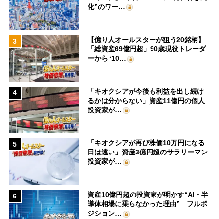
化”のワー…
【億り人オールスターが狙う20銘柄】
3
「総資産69億円超」90歳現役トレーダ
ーから“10…
「キオクシアが今後も利益を出し続け
4
るかは分からない」資産11億円の個人
投資家が…
「キオクシアが再び株価10万円になる
5
日は遠い」資産3億円超のサラリーマン
投資家が…
資産10億円超の投資家が明かす“AI・半
6
導体相場に乗らなかった理由” フルポ
ジション…