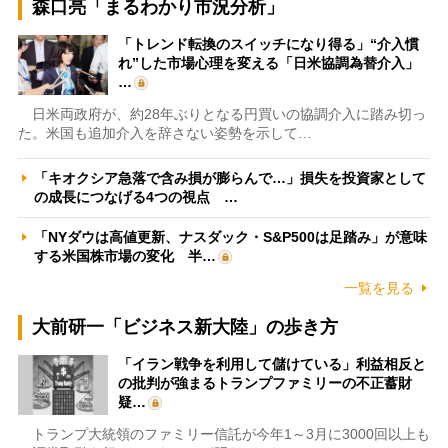
森口亮「まるわかり市況分析」
「トレンド転換のスイッチになり得る」“介入慣
れ”した市場心理を変える「日米協調為替介入」
…
日米両政府が、約28年ぶりとなる円買いの協調介入に踏み切っ
た。米国も追加介入を辞さない姿勢を示して…
「キオクシア急落で含み損が膨らんで…」損失を投資家として
の成長につなげる4つの視点 …
「NYダウは高値更新、ナスダック・S&P500は足踏み」が意味
する米国株市場の変化 半…
一覧を見る
大前研一「ビジネス新大陸」の歩き方
「イラン戦争を利用して儲けている」利益相反と
の批判が強まるトランプファミリーの不正蓄財
疑…
トランプ大統領のファミリー信託が今年1～3月に3000回以上も