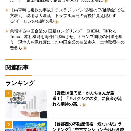
だ！」 金星4個配給で協会は年96万円の支出増に
【納車時に複数の事故】テスラジャパン“多額のEV補助金”で注
文殺到、現場は大混乱 トラブル続発の背後に見え隠れす
る“イーロンの右腕”の影
急増する中国企業の“国籍ロンダリング” SHEIN、TikTok、
Temu…本社機能を海外に移転させ、トランプ関税の回避を狙
う 現地人を隠れ蓑にした中国企業の農業参入・土地取得への
懸念も
関連記事
ランキング
【資産10億円超・かんちさんが厳
1
選！】「キオクシアの次」に資金が流
れる期待の高…
【首都圏の不動産価格「危ない駅」ラ
2
ンキング】“中古マンション売れ行き鈍