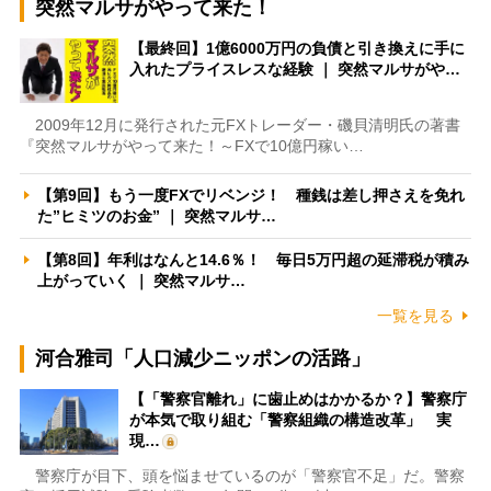
突然マルサがやって来た！
【最終回】1億6000万円の負債と引き換えに手に
入れたプライスレスな経験 ｜ 突然マルサがや…
2009年12月に発行された元FXトレーダー・磯貝清明氏の著書
『突然マルサがやって来た！～FXで10億円稼い…
【第9回】もう一度FXでリベンジ！ 種銭は差し押さえを免れ
た”ヒミツのお金” ｜ 突然マルサ…
【第8回】年利はなんと14.6％！ 毎日5万円超の延滞税が積み
上がっていく ｜ 突然マルサ…
一覧を見る
河合雅司「人口減少ニッポンの活路」
【「警察官離れ」に歯止めはかかるか？】警察庁
が本気で取り組む「警察組織の構造改革」 実
現…
警察庁が目下、頭を悩ませているのが「警察官不足」だ。警察