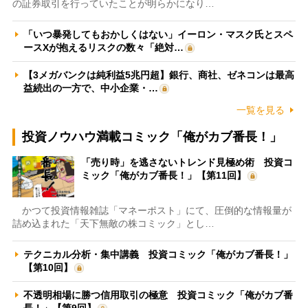
の証券取引を行っていたことが明らかになり…
「いつ暴発してもおかしくはない」イーロン・マスク氏とスペ
ースXが抱えるリスクの数々「絶対…
【3メガバンクは純利益5兆円超】銀行、商社、ゼネコンは最高
益続出の一方で、中小企業・…
一覧を見る
投資ノウハウ満載コミック「俺がカブ番長！」
「売り時」を逃さないトレンド見極め術 投資コ
ミック「俺がカブ番長！」【第11回】
かつて投資情報雑誌「マネーポスト」にて、圧倒的な情報量が
詰め込まれた「天下無敵の株コミック」とし…
テクニカル分析・集中講義 投資コミック「俺がカブ番長！」
【第10回】
不透明相場に勝つ信用取引の極意 投資コミック「俺がカブ番
長！」【第9回】