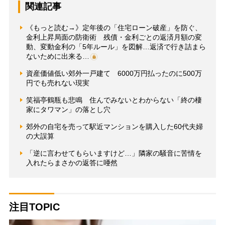
関連記事
《もっと読む→》定年後の「住宅ローン破産」を防ぐ、
金利上昇局面の防衛術 残債・金利ごとの返済月額の変
動、変動金利の「5年ルール」を図解…返済で行き詰まら
ないために出来る…
資産価値低い郊外一戸建て 6000万円払ったのに500万
円でも売れない現実
笑福亭鶴瓶も悲鳴 住んでみないとわからない「終の棲
家にタワマン」の落とし穴
郊外の自宅を売って駅近マンションを購入した60代夫婦
の大誤算
「逆に言わせてもらいますけど…」隣家の騒音に苦情を
入れたらまさかの返答に唖然
注目TOPIC