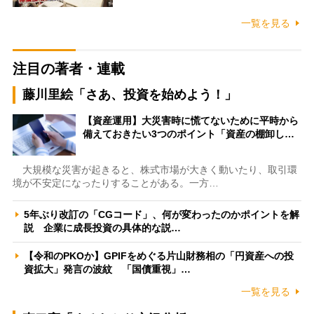
一覧を見る
注目の著者・連載
藤川里絵「さあ、投資を始めよう！」
【資産運用】大災害時に慌てないために平時から
備えておきたい3つのポイント「資産の棚卸し…
大規模な災害が起きると、株式市場が大きく動いたり、取引環
境が不安定になったりすることがある。一方…
5年ぶり改訂の「CGコード」、何が変わったのかポイントを解
説 企業に成長投資の具体的な説…
【令和のPKOか】GPIFをめぐる片山財務相の「円資産への投
資拡大」発言の波紋 「国債重視」…
一覧を見る