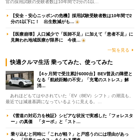
官の採用試験の受験者数は10年間で2分の1以…
【安全・安心ニッポンの危機】採用試験受験者数は10年間で2
分の1以下に！ 出生数減がも…
【医療崩壊】人口減少で「医師不足」に加えて「患者不足」に
見舞われ地域医療が限界に 今後…
一覧を見る
快適クルマ生活 乗ってみた、使ってみた
【4ヶ月間で受注累計6000台】BEV普及の障壁と
なる「航続距離の不安」「充電のストレス」解
消…
あれほどもてはやされていた「EV（BEV）シフト」の潮流も、
最近では減速基調になっているように見える。…
《雪道の対応力を検証》シビアな状況で実感した「フォレスタ
ー」の真価 「ターボ」と「スト…
乗り込むと同時に「これが軽？」と戸惑うのには理由があっ
た 「日産ルークス」さらなる躍進…