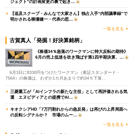
ジェクト”の計画変更の裏で起き…
【追及スクープ・みんなで大家さん】独占入手“内部議事録”で
明かされる柳瀬健一・代表の思…
一覧を見る
古賀真人「発掘！好決算銘柄」
《株価34％急落のワークマンに特大反転の期待》
6月の売上低迷を吹き飛ばす第1四半期決算、…
6月3日に8330円をつけたワークマン（東証スタンダード・
7564）の株価は、わずか1カ月あまりで約34％下落…
三菱重工が「AIインフラの新たな主役」として再評価される気
運 エヌビディアとの提携でAI…
キオクシアHD「7万円割れからの急反発」は再びの上昇局面へ
の反転シグナルか？ 市場のムー…
一覧を見る