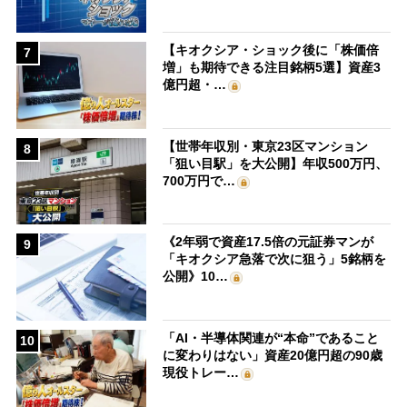
【キオクシア・ショック後に「株価倍
7
増」も期待できる注目銘柄5選】資産3
億円超・…
【世帯年収別・東京23区マンション
8
「狙い目駅」を大公開】年収500万円、
700万円で…
《2年弱で資産17.5倍の元証券マンが
9
「キオクシア急落で次に狙う」5銘柄を
公開》10…
「AI・半導体関連が“本命”であること
10
に変わりはない」資産20億円超の90歳
現役トレー…