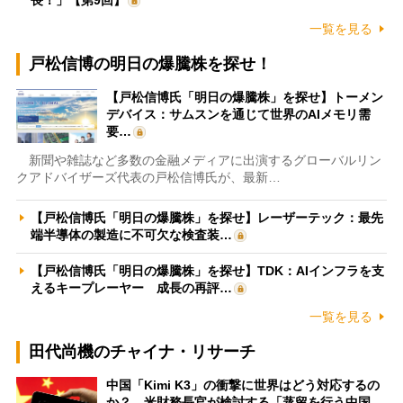
一覧を見る
戸松信博の明日の爆騰株を探せ！
【戸松信博氏「明日の爆騰株」を探せ】トーメン
デバイス：サムスンを通じて世界のAIメモリ需
要…
新聞や雑誌など多数の金融メディアに出演するグローバルリン
クアドバイザーズ代表の戸松信博氏が、最新…
【戸松信博氏「明日の爆騰株」を探せ】レーザーテック：最先
端半導体の製造に不可欠な検査装…
【戸松信博氏「明日の爆騰株」を探せ】TDK：AIインフラを支
えるキープレーヤー 成長の再評…
一覧を見る
田代尚機のチャイナ・リサーチ
中国「Kimi K3」の衝撃に世界はどう対応するの
か？ 米財務長官が検討する「蒸留を行う中国