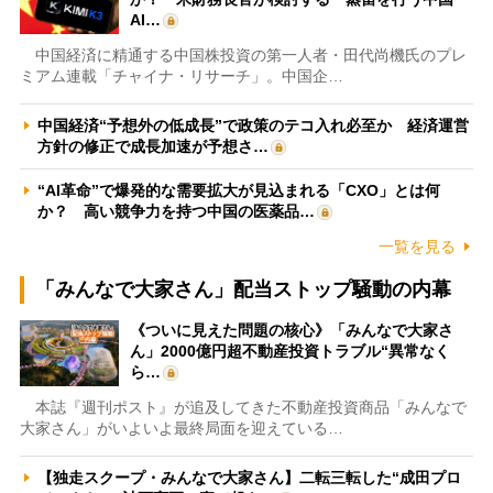
AI…
中国経済に精通する中国株投資の第一人者・田代尚機氏のプレ
ミアム連載「チャイナ・リサーチ」。中国企…
中国経済“予想外の低成長”で政策のテコ入れ必至か 経済運営
方針の修正で成長加速が予想さ…
“AI革命”で爆発的な需要拡大が見込まれる「CXO」とは何
か？ 高い競争力を持つ中国の医薬品…
一覧を見る
「みんなで大家さん」配当ストップ騒動の内幕
《ついに見えた問題の核心》「みんなで大家さ
ん」2000億円超不動産投資トラブル“異常なく
ら…
本誌『週刊ポスト』が追及してきた不動産投資商品「みんなで
大家さん」がいよいよ最終局面を迎えている…
【独走スクープ・みんなで大家さん】二転三転した“成田プロ