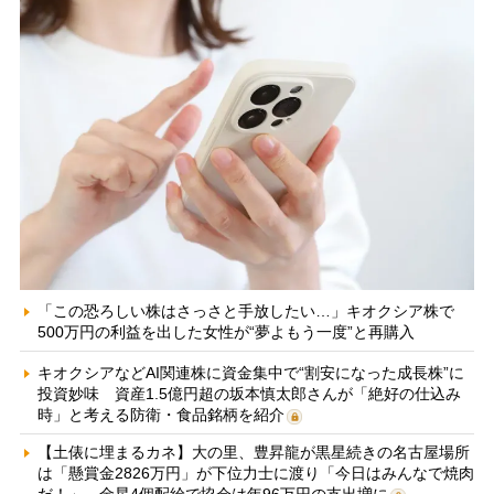
「この恐ろしい株はさっさと手放したい…」キオクシア株で
500万円の利益を出した女性が“夢よもう一度”と再購入
キオクシアなどAI関連株に資金集中で“割安になった成長株”に
投資妙味 資産1.5億円超の坂本慎太郎さんが「絶好の仕込み
時」と考える防衛・食品銘柄を紹介
【土俵に埋まるカネ】大の里、豊昇龍が黒星続きの名古屋場所
は「懸賞金2826万円」が下位力士に渡り「今日はみんなで焼肉