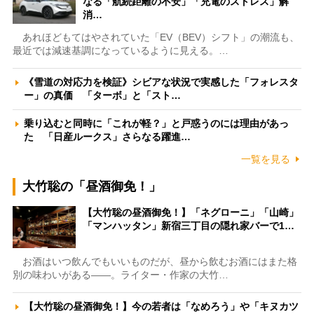
なる「航続距離の不安」「充電のストレス」解
消…
あれほどもてはやされていた「EV（BEV）シフト」の潮流も、
最近では減速基調になっているように見える。…
《雪道の対応力を検証》シビアな状況で実感した「フォレスタ
ー」の真価 「ターボ」と「スト…
乗り込むと同時に「これが軽？」と戸惑うのには理由があっ
た 「日産ルークス」さらなる躍進…
一覧を見る
大竹聡の「昼酒御免！」
【大竹聡の昼酒御免！】「ネグローニ」「山崎」
「マンハッタン」新宿三丁目の隠れ家バーで1…
お酒はいつ飲んでもいいものだが、昼から飲むお酒にはまた格
別の味わいがある――。ライター・作家の大竹…
【大竹聡の昼酒御免！】今の若者は「なめろう」や「キヌカツ