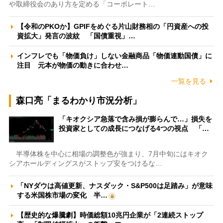
や取締役会のあり方を定める「コーポレート…
【令和のPKOか】GPIFをめぐる片山財務相の「円資産への投
資拡大」発言の波紋 「国債重視」…
インフレでも「物価負け」しない金融商品「物価連動国債」に
注目 元本が物価の動きに合わせ…
一覧を見る
森口亮「まるわかり市況分析」
「キオクシア急落で含み損が膨らんで…」損失を
投資家としての成長につなげる4つの視点 「…
半導体株を中心に相場の調整色が強まり、7月中旬にはキオク
シアホールディングスがストップ安をつけるな…
「NYダウは高値更新、ナスダック・S&P500は足踏み」が意味
する米国株市場の変化 半…
【歴史的な爆騰劇】時価総額10兆円企業が「2連続ストップ