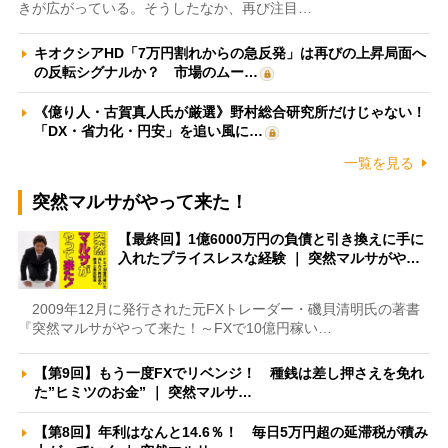
きが広がっている。そうしたなか、再び注目…
キオクシアHD「7万円割れからの急反発」は再びの上昇局面へ
の反転シグナルか？ 市場のムー…
《億り人・古賀真人氏が厳選》野村総合研究所だけじゃない！
「DX・省力化・円安」を追い風に…
一覧を見る
突然マルサがやって来た！
【最終回】1億6000万円の負債と引き換えに手に
入れたプライスレスな経験 ｜ 突然マルサがや…
2009年12月に発行された元FXトレーダー・磯貝清明氏の著書
『突然マルサがやって来た！～FXで10億円稼い…
【第9回】もう一度FXでリベンジ！ 種銭は差し押さえを免れ
た”ヒミツのお金” ｜ 突然マルサ…
【第8回】年利はなんと14.6％！ 毎日5万円超の延滞税が積み