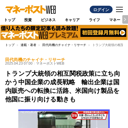
ログイン
トップ
投資
ビジネス
キャリア
ライフ
マネー
トップ
連載・著者
田代尚機のチャイナ・リサーチ
トランプ大統領の相互関
田代尚機のチャイナ・リサーチ
2025.04.23 07:00
マネーポストWEB
トランプ大統領の相互関税政策に立ち向
かう中国企業の成長戦略 輸出企業は国
内販売への転換に活路、米国向け製品を
他国に振り向ける動きも