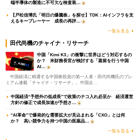
端半導体の製造に不可欠な検査装…
【戸松信博氏「明日の爆騰株」を探せ】TDK：AIインフラを支
えるキープレーヤー 成長の再評…
一覧を見る
田代尚機のチャイナ・リサーチ
中国「Kimi K3」の衝撃に世界はどう対応するの
か？ 米財務長官が検討する「蒸留を行う中国
AI…
中国経済に精通する中国株投資の第一人者・田代尚機氏のプレ
ミアム連載「チャイナ・リサーチ」。中国企…
中国経済“予想外の低成長”で政策のテコ入れ必至か 経済運営
方針の修正で成長加速が予想さ…
“AI革命”で爆発的な需要拡大が見込まれる「CXO」とは何
か？ 高い競争力を持つ中国の医薬品…
一覧を見る