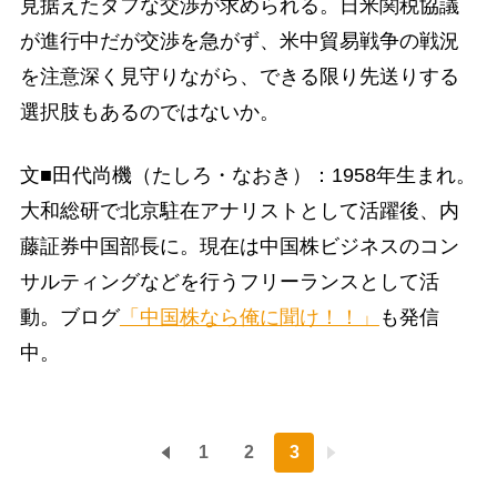
見据えたタフな交渉が求められる。日米関税協議
が進行中だが交渉を急がず、米中貿易戦争の戦況
を注意深く見守りながら、できる限り先送りする
選択肢もあるのではないか。
文■田代尚機（たしろ・なおき）：1958年生まれ。
大和総研で北京駐在アナリストとして活躍後、内
藤証券中国部長に。現在は中国株ビジネスのコン
サルティングなどを行うフリーランスとして活
動。ブログ
「中国株なら俺に聞け！！」
も発信
中。
1
2
3