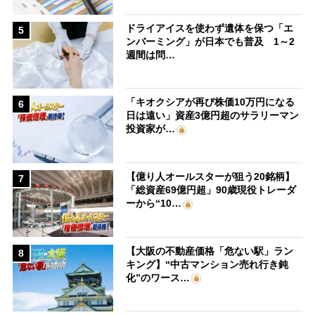
ドライアイスを使わず遺体を保つ「エ
5
ンバーミング」が日本でも普及 1～2
週間は問…
「キオクシアが再び株価10万円になる
6
日は遠い」資産3億円超のサラリーマン
投資家が…
【億り人オールスターが狙う20銘柄】
7
「総資産69億円超」90歳現役トレーダ
ーから“10…
【大阪の不動産価格「危ない駅」ラン
8
キング】“中古マンション売れ行き鈍
化”のワース…