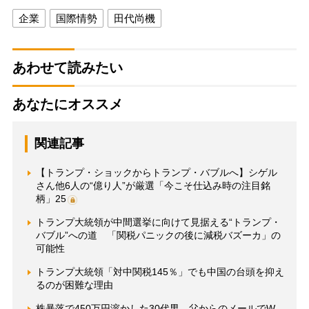
企業
国際情勢
田代尚機
あわせて読みたい
あなたにオススメ
関連記事
【トランプ・ショックからトランプ・バブルへ】シゲル
さん他6人の“億り人”が厳選「今こそ仕込み時の注目銘
柄」25
トランプ大統領が中間選挙に向けて見据える“トランプ・
バブル”への道 「関税パニックの後に減税バズーカ」の
可能性
トランプ大統領「対中関税145％」でも中国の台頭を抑え
るのが困難な理由
株暴落で450万円溶かした30代男 父からのメールでW