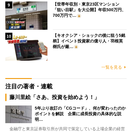
【世帯年収別・東京23区マンション
9
「狙い目駅」を大公開】年収500万円、
700万円で…
【キオクシア・ショックの後に狙う5銘
10
柄】イベント投資家の億り人・羽根英
樹氏が厳…
一覧を見る
注目の著者・連載
藤川里絵「さあ、投資を始めよう！」
5年ぶり改訂の「CGコード」、何が変わったのか
ポイントを解説 企業に成長投資の具体的な説
明…
金融庁と東京証券取引所が共同で策定している上場企業の経営