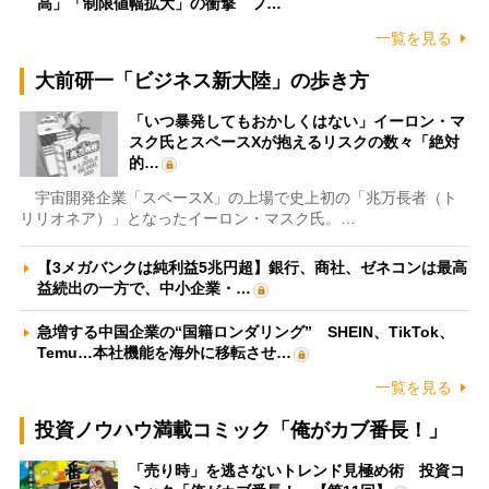
高」「制限値幅拡大」の衝撃 フ…
一覧を見る
大前研一「ビジネス新大陸」の歩き方
「いつ暴発してもおかしくはない」イーロン・マ
スク氏とスペースXが抱えるリスクの数々「絶対
的…
宇宙開発企業「スペースX」の上場で史上初の「兆万長者（ト
リリオネア）」となったイーロン・マスク氏。…
【3メガバンクは純利益5兆円超】銀行、商社、ゼネコンは最高
益続出の一方で、中小企業・…
急増する中国企業の“国籍ロンダリング” SHEIN、TikTok、
Temu…本社機能を海外に移転させ…
一覧を見る
投資ノウハウ満載コミック「俺がカブ番長！」
「売り時」を逃さないトレンド見極め術 投資コ