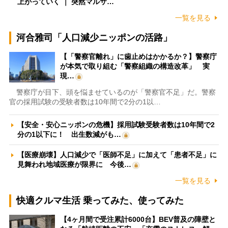
上がっていく ｜ 突然マルサ…
一覧を見る
河合雅司「人口減少ニッポンの活路」
【「警察官離れ」に歯止めはかかるか？】警察庁
が本気で取り組む「警察組織の構造改革」 実
現…
警察庁が目下、頭を悩ませているのが「警察官不足」だ。警察
官の採用試験の受験者数は10年間で2分の1以…
【安全・安心ニッポンの危機】採用試験受験者数は10年間で2
分の1以下に！ 出生数減がも…
【医療崩壊】人口減少で「医師不足」に加えて「患者不足」に
見舞われ地域医療が限界に 今後…
一覧を見る
快適クルマ生活 乗ってみた、使ってみた
【4ヶ月間で受注累計6000台】BEV普及の障壁と