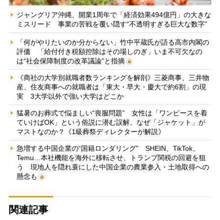
ジャングリア沖縄、開業1周年で「経済効果494億円」の大きな
ミスリード 事業の苦戦を覆い隠す“不透明すぎる巨大な数字”
「何がやりたいのか分からない」竹中平蔵氏が語る高市内閣の
評価 「給付付き税額控除はその場しのぎ」いま不可欠なの
は“社会保障制度の改革議論”と指摘
《商社の大学別就職者数ランキングを解剖》三菱商事、三井物
産、住友商事への就職者は「東大・早大・慶大で約6割」の現
実 3大学以外で強い大学はどこか
猛暑のお葬式で悩ましい“喪服問題” 女性は「ワンピースを着
ていけばOK」という俗説に潜む誤解、なぜ「ジャケット」が
マストなのか？《1級葬祭ディレクターが解説》
急増する中国企業の“国籍ロンダリング” SHEIN、TikTok、
Temu…本社機能を海外に移転させ、トランプ関税の回避を狙
う 現地人を隠れ蓑にした中国企業の農業参入・土地取得への
懸念も
関連記事