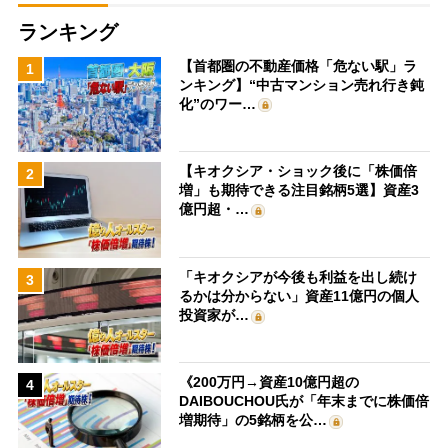
ランキング
【首都圏の不動産価格「危ない駅」ラ
1
ンキング】“中古マンション売れ行き鈍
化”のワー…
【キオクシア・ショック後に「株価倍
2
増」も期待できる注目銘柄5選】資産3
億円超・…
「キオクシアが今後も利益を出し続け
3
るかは分からない」資産11億円の個人
投資家が…
《200万円→資産10億円超の
4
DAIBOUCHOU氏が「年末までに株価倍
増期待」の5銘柄を公…