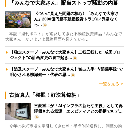
「みんなで大家さん」配当ストップ騒動の内幕
《ついに見えた問題の核心》「みんなで大家さ
ん」2000億円超不動産投資トラブル“異常なく
ら…
本誌『週刊ポスト』が追及してきた不動産投資商品「みんなで
大家さん」がいよいよ最終局面を迎えている…
【独走スクープ・みんなで大家さん】二転三転した“成田プロ
ジェクト”の計画変更の裏で起き…
【追及スクープ・みんなで大家さん】独占入手“内部議事録”で
明かされる柳瀬健一・代表の思…
一覧を見る
古賀真人「発掘！好決算銘柄」
三菱重工が「AIインフラの新たな主役」として再
評価される気運 エヌビディアとの提携でAIデ…
今年の株式市場を牽引してきたAI・半導体関連株に、調整の動