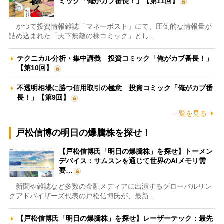
ミック「俺がカブ番長！」【第11回】
かつて投資情報雑誌「マネーポスト」にて、圧倒的な情報量が
詰め込まれた「天下無敵の株コミック」とし…
テクニカル分析・集中講義 投資コミック「俺がカブ番長！」
【第10回】
不透明相場に勝つ信用取引の極意 投資コミック「俺がカブ番
長！」【第9回】
一覧を見る
戸松信博の明日の爆騰株を探せ！
【戸松信博氏「明日の爆騰株」を探せ】トーメン
デバイス：サムスンを通じて世界のAIメモリ需
要…
新聞や雑誌など多数の金融メディアに出演するグローバルリン
クアドバイザーズ代表の戸松信博氏が、最新…
【戸松信博氏「明日の爆騰株」を探せ】レーザーテック：最先