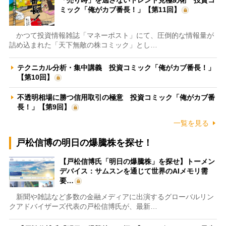
ミック「俺がカブ番長！」【第11回】
かつて投資情報雑誌「マネーポスト」にて、圧倒的な情報量が
詰め込まれた「天下無敵の株コミック」とし…
テクニカル分析・集中講義 投資コミック「俺がカブ番長！」
【第10回】
不透明相場に勝つ信用取引の極意 投資コミック「俺がカブ番
長！」【第9回】
一覧を見る
戸松信博の明日の爆騰株を探せ！
【戸松信博氏「明日の爆騰株」を探せ】トーメン
デバイス：サムスンを通じて世界のAIメモリ需
要…
新聞や雑誌など多数の金融メディアに出演するグローバルリン
クアドバイザーズ代表の戸松信博氏が、最新…