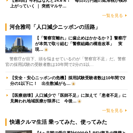
【第8回】年利はなんと14.6％！ 毎日5万円超の延滞税が積み
上がっていく ｜ 突然マルサ…
一覧を見る
河合雅司「人口減少ニッポンの活路」
【「警察官離れ」に歯止めはかかるか？】警察庁
が本気で取り組む「警察組織の構造改革」 実
現…
警察庁が目下、頭を悩ませているのが「警察官不足」だ。警察
官の採用試験の受験者数は10年間で2分の1以…
【安全・安心ニッポンの危機】採用試験受験者数は10年間で2
分の1以下に！ 出生数減がも…
【医療崩壊】人口減少で「医師不足」に加えて「患者不足」に
見舞われ地域医療が限界に 今後…
一覧を見る
快適クルマ生活 乗ってみた、使ってみた
【4ヶ月間で受注累計6000台】BEV普及の障壁と