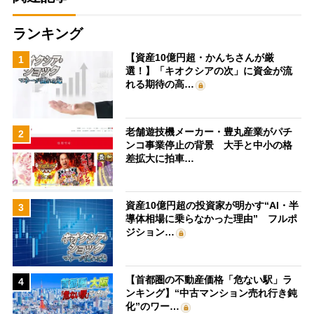
ランキング
【資産10億円超・かんちさんが厳
1
選！】「キオクシアの次」に資金が流
れる期待の高…
老舗遊技機メーカー・豊丸産業がパチ
2
ンコ事業停止の背景 大手と中小の格
差拡大に拍車…
資産10億円超の投資家が明かす“AI・半
3
導体相場に乗らなかった理由” フルポ
ジション…
【首都圏の不動産価格「危ない駅」ラ
4
ンキング】“中古マンション売れ行き鈍
化”のワー…