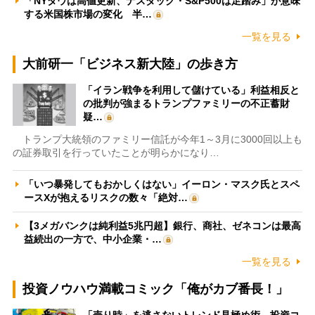
「NYダウは高値更新、ナスダック・S&P500は足踏み」が意味
する米国株市場の変化 半…
一覧を見る
大前研一「ビジネス新大陸」の歩き方
「イラン戦争を利用して儲けている」利益相反と
の批判が強まるトランプファミリーの不正蓄財
疑…
トランプ大統領のファミリー信託が今年1～3月に3000回以上も
の証券取引を行っていたことが明らかになり…
「いつ暴発してもおかしくはない」イーロン・マスク氏とスペ
ースXが抱えるリスクの数々「絶対…
【3メガバンクは純利益5兆円超】銀行、商社、ゼネコンは最高
益続出の一方で、中小企業・…
一覧を見る
投資ノウハウ満載コミック「俺がカブ番長！」
「売り時」を逃さないトレンド見極め術 投資コ