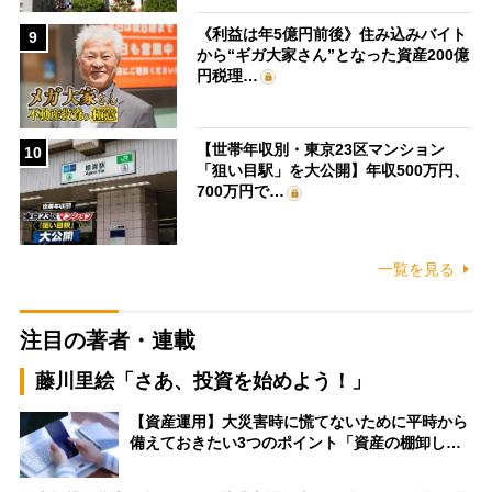
《利益は年5億円前後》住み込みバイト
9
から“ギガ大家さん”となった資産200億
円税理…
【世帯年収別・東京23区マンション
10
「狙い目駅」を大公開】年収500万円、
700万円で…
一覧を見る
注目の著者・連載
藤川里絵「さあ、投資を始めよう！」
【資産運用】大災害時に慌てないために平時から
備えておきたい3つのポイント「資産の棚卸し…