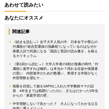
あわせて読みたい
あなたにオススメ
関連記事
《続きを読む→》女子大不人気の中、日本女子や聖心の
付属校が“総合型選抜の強豪校”になっているのはなぜか
推薦入試で武器になる「国語と英語の読み書き」を鍛え
るカリキュラム
《第1回から読む→》大学入学者の6割が推薦の時代「付
属校に進学すれば確約」は本当か？揺れる生徒や保護者
の思い 内部進学のための塾通い、希望する学部がなく
外部受験を望むケ…
桜蔭を目指して娘をSAPIXに入れた中学教師ママの誤
算 4年生までは順調だったのに…立ちはだかった5年生
からの「家庭学習の壁」
中学受験しないで良かった？ 大人になってわかる公立
中学に通うメリット