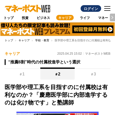
ログイン
トップ
投資
ビジネス
キャリア
ライフ
マネー
トップ
キャリア
学校・教育
医学部や理工系を目指すのに付属校は有利なの
キャリア
2025.04.25 15:02
マネーポストWEB
“推薦6割”時代の付属校進学という選択
1
2
3
＃
＃
＃
医学部や理工系を目指すのに付属校は有
利なのか？「慶應医学部に内部進学する
のは化け物です」と塾講師