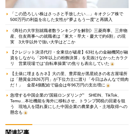
「この恐ろしい株はさっさと手放したい…」キオクシア株で
500万円の利益を出した女性が“夢よもう一度”と再購入
《商社の大学別就職者数ランキングを解剖》三菱商事、三井物
産、住友商事への就職者は「東大・早大・慶大で約6割」の現
実 3大学以外で強い大学はどこか
【クレジット決済代行・全東信が破産】63社もの金融機関が融
資をしながら「20年以上の粉飾決算」を見抜けなかったカラク
リ 営業現場では“自転車操業”の焦りも表出していた
【土俵に埋まるカネ】大の里、豊昇龍が黒星続きの名古屋場所
は「懸賞金2826万円」が下位力士に渡り「今日はみんなで焼肉
だ！」 金星4個配給で協会は年96万円の支出増に
急増する中国企業の“国籍ロンダリング” SHEIN、TikTok、
Temu…本社機能を海外に移転させ、トランプ関税の回避を狙
う 現地人を隠れ蓑にした中国企業の農業参入・土地取得への
懸念も
関連記事