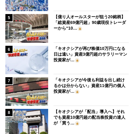
【億り人オールスターが狙う20銘柄】
5
「総資産69億円超」90歳現役トレーダ
ーから“10…
「キオクシアが再び株価10万円になる
6
日は遠い」資産3億円超のサラリーマン
投資家が…
「キオクシアが今後も利益を出し続け
7
るかは分からない」資産11億円の個人
投資家が…
【キオクシアが「配当」導入へ】それ
8
でも資産10億円超の配当株投資の達人
が「買う…