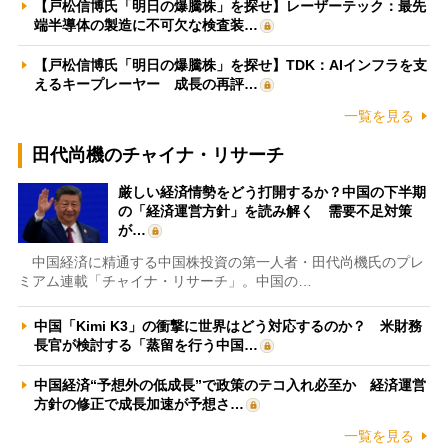
【戸松信博氏「明日の爆騰株」を探せ】レーザーテック：最先
端半導体の製造に不可欠な検査装…
【戸松信博氏「明日の爆騰株」を探せ】TDK：AIインフラを支
えるキープレーヤー 成長の再評…
一覧を見る
田代尚機のチャイナ・リサーチ
厳しい経済情勢をどう打開するか？中国の下半期
の「経済運営方針」を読み解く 需要不足対策
が…
中国経済に精通する中国株投資の第一人者・田代尚機氏のプレ
ミアム連載「チャイナ・リサーチ」。中国の…
中国「Kimi K3」の衝撃に世界はどう対応するのか？ 米財務
長官が検討する「蒸留を行う中国…
中国経済“予想外の低成長”で政策のテコ入れ必至か 経済運営
方針の修正で成長加速が予想さ…
一覧を見る