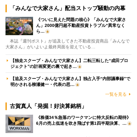
「みんなで大家さん」配当ストップ騒動の内幕
《ついに見えた問題の核心》「みんなで大家さ
ん」2000億円超不動産投資トラブル“異常なく
ら…
本誌『週刊ポスト』が追及してきた不動産投資商品「みんなで
大家さん」がいよいよ最終局面を迎えている…
【独走スクープ・みんなで大家さん】二転三転した“成田プロ
ジェクト”の計画変更の裏で起き…
【追及スクープ・みんなで大家さん】独占入手“内部議事録”で
明かされる柳瀬健一・代表の思…
一覧を見る
古賀真人「発掘！好決算銘柄」
《株価34％急落のワークマンに特大反転の期待》
6月の売上低迷を吹き飛ばす第1四半期決算、…