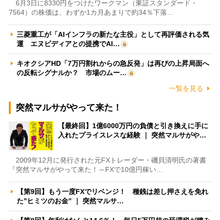
6月3日に8330円をつけたワークマン（東証スタンダード・
7564）の株価は、わずか1カ月あまりで約34％下落…
三菱重工が「AIインフラの新たな主役」として再評価される気
運 エヌビディアとの提携でAI…
キオクシアHD「7万円割れからの急反発」は再びの上昇局面へ
の反転シグナルか？ 市場のムー…
一覧を見る
突然マルサがやって来た！
【最終回】1億6000万円の負債と引き換えに手に
入れたプライスレスな経験 ｜ 突然マルサがや…
2009年12月に発行された元FXトレーダー・磯貝清明氏の著書
『突然マルサがやって来た！～FXで10億円稼い…
【第9回】もう一度FXでリベンジ！ 種銭は差し押さえを免れ
た”ヒミツのお金” ｜ 突然マルサ…