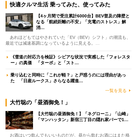
快適クルマ生活 乗ってみた、使ってみた
【4ヶ月間で受注累計6000台】BEV普及の障壁と
なる「航続距離の不安」「充電のストレス」解
消…
あれほどもてはやされていた「EV（BEV）シフト」の潮流も、
最近では減速基調になっているように見える。…
《雪道の対応力を検証》シビアな状況で実感した「フォレスタ
ー」の真価 「ターボ」と「スト…
乗り込むと同時に「これが軽？」と戸惑うのには理由があっ
た 「日産ルークス」さらなる躍進…
一覧を見る
大竹聡の「昼酒御免！」
【大竹聡の昼酒御免！】「ネグローニ」「山崎」
「マンハッタン」新宿三丁目の隠れ家バーで1…
お酒はいつ飲んでもいいものだが、昼から飲むお酒にはまた格