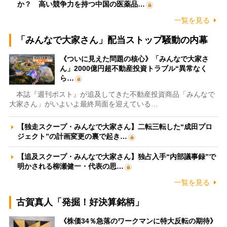
か？ 高い競争力を持つ中国の医薬品…
一覧を見る
「みんなで大家さん」配当ストップ騒動の内幕
《ついに見えた問題の核心》「みんなで大家さ
ん」2000億円超不動産投資トラブル“異常なく
ら…
本誌『週刊ポスト』が追及してきた不動産投資商品「みんなで
大家さん」がいよいよ最終局面を迎えている…
【独走スクープ・みんなで大家さん】二転三転した“成田プロ
ジェクト”の計画変更の裏で起き…
【追及スクープ・みんなで大家さん】独占入手“内部議事録”で
明かされる柳瀬健一・代表の思…
一覧を見る
古賀真人「発掘！好決算銘柄」
《株価34％急落のワークマンに特大反転の期待》