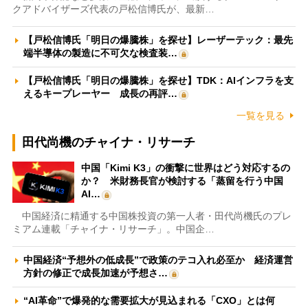
クアドバイザーズ代表の戸松信博氏が、最新…
【戸松信博氏「明日の爆騰株」を探せ】レーザーテック：最先
端半導体の製造に不可欠な検査装…
【戸松信博氏「明日の爆騰株」を探せ】TDK：AIインフラを支
えるキープレーヤー 成長の再評…
一覧を見る
田代尚機のチャイナ・リサーチ
中国「Kimi K3」の衝撃に世界はどう対応するの
か？ 米財務長官が検討する「蒸留を行う中国
AI…
中国経済に精通する中国株投資の第一人者・田代尚機氏のプレ
ミアム連載「チャイナ・リサーチ」。中国企…
中国経済“予想外の低成長”で政策のテコ入れ必至か 経済運営
方針の修正で成長加速が予想さ…
“AI革命”で爆発的な需要拡大が見込まれる「CXO」とは何