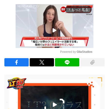
もっと見る
arrow_forward_ios
Powered by 
GliaStudios
Mute