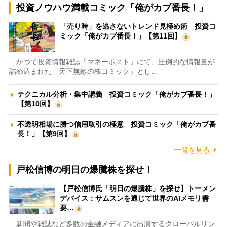
投資ノウハウ満載コミック「俺がカブ番長！」
「売り時」を逃さないトレンド見極め術 投資コ
ミック「俺がカブ番長！」【第11回】
かつて投資情報雑誌「マネーポスト」にて、圧倒的な情報量が
詰め込まれた「天下無敵の株コミック」とし…
テクニカル分析・集中講義 投資コミック「俺がカブ番長！」
【第10回】
不透明相場に勝つ信用取引の極意 投資コミック「俺がカブ番
長！」【第9回】
一覧を見る
戸松信博の明日の爆騰株を探せ！
【戸松信博氏「明日の爆騰株」を探せ】トーメン
デバイス：サムスンを通じて世界のAIメモリ需
要…
新聞や雑誌など多数の金融メディアに出演するグローバルリン