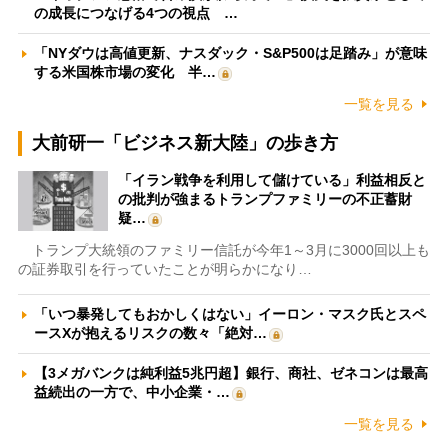
の成長につなげる4つの視点 …
「NYダウは高値更新、ナスダック・S&P500は足踏み」が意味
する米国株市場の変化 半…
一覧を見る
大前研一「ビジネス新大陸」の歩き方
「イラン戦争を利用して儲けている」利益相反と
の批判が強まるトランプファミリーの不正蓄財
疑…
トランプ大統領のファミリー信託が今年1～3月に3000回以上も
の証券取引を行っていたことが明らかになり…
「いつ暴発してもおかしくはない」イーロン・マスク氏とスペ
ースXが抱えるリスクの数々「絶対…
【3メガバンクは純利益5兆円超】銀行、商社、ゼネコンは最高
益続出の一方で、中小企業・…
一覧を見る