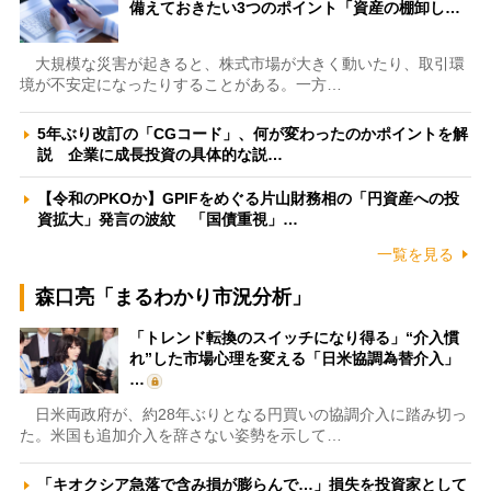
備えておきたい3つのポイント「資産の棚卸し…
大規模な災害が起きると、株式市場が大きく動いたり、取引環
境が不安定になったりすることがある。一方…
5年ぶり改訂の「CGコード」、何が変わったのかポイントを解
説 企業に成長投資の具体的な説…
【令和のPKOか】GPIFをめぐる片山財務相の「円資産への投
資拡大」発言の波紋 「国債重視」…
一覧を見る
森口亮「まるわかり市況分析」
「トレンド転換のスイッチになり得る」“介入慣
れ”した市場心理を変える「日米協調為替介入」
…
日米両政府が、約28年ぶりとなる円買いの協調介入に踏み切っ
た。米国も追加介入を辞さない姿勢を示して…
「キオクシア急落で含み損が膨らんで…」損失を投資家として