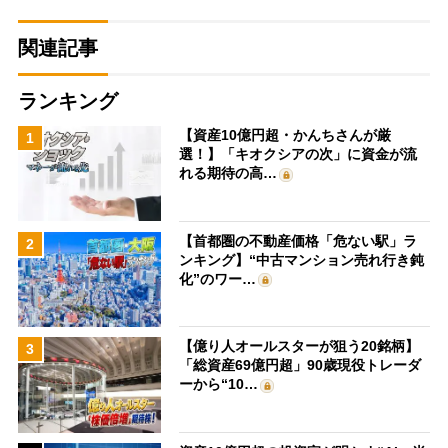
関連記事
ランキング
【資産10億円超・かんちさんが厳
1
選！】「キオクシアの次」に資金が流
れる期待の高…
【首都圏の不動産価格「危ない駅」ラ
2
ンキング】“中古マンション売れ行き鈍
化”のワー…
【億り人オールスターが狙う20銘柄】
3
「総資産69億円超」90歳現役トレーダ
ーから“10…