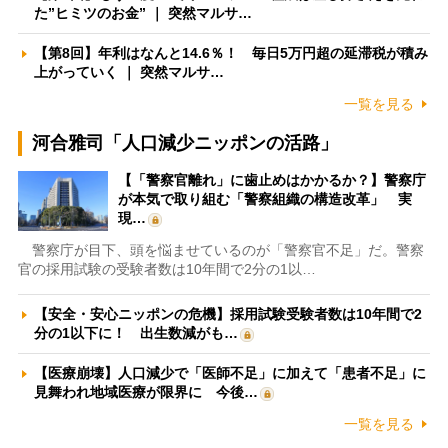
た”ヒミツのお金” ｜ 突然マルサ…
【第8回】年利はなんと14.6％！ 毎日5万円超の延滞税が積み
上がっていく ｜ 突然マルサ…
一覧を見る
河合雅司「人口減少ニッポンの活路」
【「警察官離れ」に歯止めはかかるか？】警察庁
が本気で取り組む「警察組織の構造改革」 実
現…
警察庁が目下、頭を悩ませているのが「警察官不足」だ。警察
官の採用試験の受験者数は10年間で2分の1以…
【安全・安心ニッポンの危機】採用試験受験者数は10年間で2
分の1以下に！ 出生数減がも…
【医療崩壊】人口減少で「医師不足」に加えて「患者不足」に
見舞われ地域医療が限界に 今後…
一覧を見る