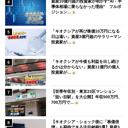
資産10億円超の投資家が明かす“AI・半
4
導体相場に乗らなかった理由” フルポ
ジション…
「キオクシアが再び株価10万円になる
5
日は遠い」資産3億円超のサラリーマン
投資家が…
「キオクシアが今後も利益を出し続け
6
るかは分からない」資産11億円の個人
投資家が…
【世帯年収別・東京23区マンション
7
「狙い目駅」を大公開】年収500万円、
700万円で…
【キオクシア・ショック後に「株価倍
8
増」も期待できる注目銘柄5選】資産3