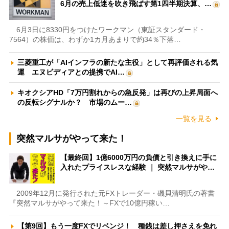
6月の売上低迷を吹き飛ばす第1四半期決算、…
6月3日に8330円をつけたワークマン（東証スタンダード・
7564）の株価は、わずか1カ月あまりで約34％下落…
三菱重工が「AIインフラの新たな主役」として再評価される気
運 エヌビディアとの提携でAI…
キオクシアHD「7万円割れからの急反発」は再びの上昇局面へ
の反転シグナルか？ 市場のムー…
一覧を見る
突然マルサがやって来た！
【最終回】1億6000万円の負債と引き換えに手に
入れたプライスレスな経験 ｜ 突然マルサがや…
2009年12月に発行された元FXトレーダー・磯貝清明氏の著書
『突然マルサがやって来た！～FXで10億円稼い…
【第9回】もう一度FXでリベンジ！ 種銭は差し押さえを免れ