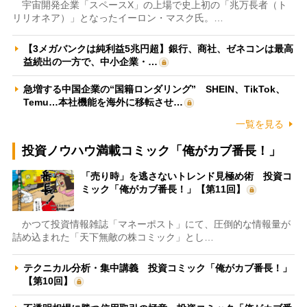
宇宙開発企業「スペースX」の上場で史上初の「兆万長者（ト
リリオネア）」となったイーロン・マスク氏。…
【3メガバンクは純利益5兆円超】銀行、商社、ゼネコンは最高
益続出の一方で、中小企業・…
急増する中国企業の“国籍ロンダリング” SHEIN、TikTok、
Temu…本社機能を海外に移転させ…
一覧を見る
投資ノウハウ満載コミック「俺がカブ番長！」
「売り時」を逃さないトレンド見極め術 投資コ
ミック「俺がカブ番長！」【第11回】
かつて投資情報雑誌「マネーポスト」にて、圧倒的な情報量が
詰め込まれた「天下無敵の株コミック」とし…
テクニカル分析・集中講義 投資コミック「俺がカブ番長！」
【第10回】