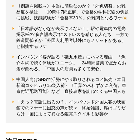
《例題を掲載→》本当に簡単なのか？「外免切替」の難
易度を検証 「10問中7問正解」で合格の学科試験の例題
に挑戦、技能試験が「合格率30％」の難関となるワケ
「日本語がなかなか表示されない！」駅や電車内の電光
掲示板の“多言語表示”にストレスを感じる人たち 一方で
鉄道関係者が「外国人利用客以外にもメリットがある」
と指摘するワケ
インバウンド客が語る「磯丸水産」にハマる理由 「魚
介を網で焼く体験がユニーク」「24時間営業で昼からお
酒が飲める」「中国人の店員も多くて安心」
中国人向けSNSで活発にやり取りされるコメ転売〈本日
新潟コシヒカリ15袋入荷〉〈千葉の米わずかに入荷。東
京付近配送可能〉など 直接農家を訪ねてくる中国人も
「えっ？電話に出るの？」インバウンド外国人客の映画
館でのマナーに困惑の声が続々 終始雑談、席はゴミだ
らけ…国によって異なる鑑賞スタイルも影響か