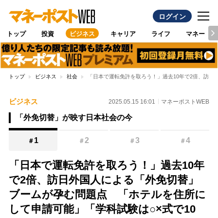
ログイン
トップ
投資
ビジネス
キャリア
ライフ
マネー
トップ
ビジネス
社会
「日本で運転免許を取ろう！」過去10年で2倍、訪日
ビジネス
2025.05.15 16:01
マネーポストWEB
「外免切替」が映す日本社会の今
1
2
3
4
＃
＃
＃
＃
「日本で運転免許を取ろう！」過去10年
で2倍、訪日外国人による「外免切替」
ブームが孕む問題点 「ホテルを住所に
して申請可能」「学科試験は○×式で10