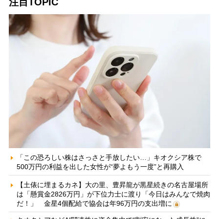
注目TOPIC
「この恐ろしい株はさっさと手放したい…」キオクシア株で
500万円の利益を出した女性が“夢よもう一度”と再購入
【土俵に埋まるカネ】大の里、豊昇龍が黒星続きの名古屋場所
は「懸賞金2826万円」が下位力士に渡り「今日はみんなで焼肉
だ！」 金星4個配給で協会は年96万円の支出増に