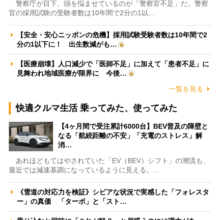
警察庁が目下、頭を悩ませているのが「警察官不足」だ。警察
官の採用試験の受験者数は10年間で2分の1以…
【安全・安心ニッポンの危機】採用試験受験者数は10年間で2
分の1以下に！ 出生数減がも…
【医療崩壊】人口減少で「医師不足」に加えて「患者不足」に
見舞われ地域医療が限界に 今後…
一覧を見る
快適クルマ生活 乗ってみた、使ってみた
【4ヶ月間で受注累計6000台】BEV普及の障壁と
なる「航続距離の不安」「充電のストレス」解
消…
あれほどもてはやされていた「EV（BEV）シフト」の潮流も、
最近では減速基調になっているように見える。…
《雪道の対応力を検証》シビアな状況で実感した「フォレスタ
ー」の真価 「ターボ」と「スト…