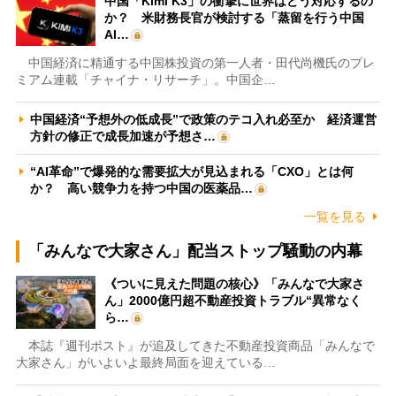
中国「Kimi K3」の衝撃に世界はどう対応するの
か？ 米財務長官が検討する「蒸留を行う中国
AI…
中国経済に精通する中国株投資の第一人者・田代尚機氏のプレ
ミアム連載「チャイナ・リサーチ」。中国企…
中国経済“予想外の低成長”で政策のテコ入れ必至か 経済運営
方針の修正で成長加速が予想さ…
“AI革命”で爆発的な需要拡大が見込まれる「CXO」とは何
か？ 高い競争力を持つ中国の医薬品…
一覧を見る
「みんなで大家さん」配当ストップ騒動の内幕
《ついに見えた問題の核心》「みんなで大家さ
ん」2000億円超不動産投資トラブル“異常なく
ら…
本誌『週刊ポスト』が追及してきた不動産投資商品「みんなで
大家さん」がいよいよ最終局面を迎えている…