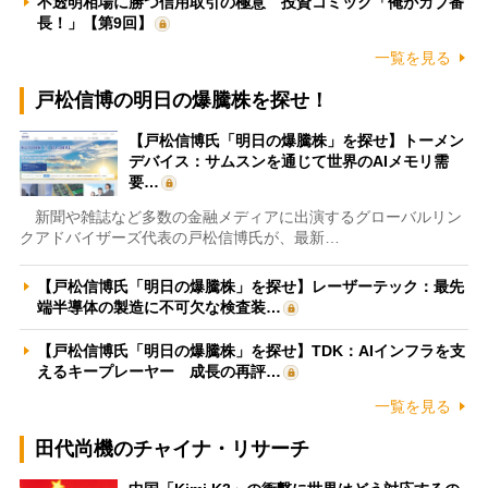
不透明相場に勝つ信用取引の極意 投資コミック「俺がカブ番
長！」【第9回】
一覧を見る
戸松信博の明日の爆騰株を探せ！
【戸松信博氏「明日の爆騰株」を探せ】トーメン
デバイス：サムスンを通じて世界のAIメモリ需
要…
新聞や雑誌など多数の金融メディアに出演するグローバルリン
クアドバイザーズ代表の戸松信博氏が、最新…
【戸松信博氏「明日の爆騰株」を探せ】レーザーテック：最先
端半導体の製造に不可欠な検査装…
【戸松信博氏「明日の爆騰株」を探せ】TDK：AIインフラを支
えるキープレーヤー 成長の再評…
一覧を見る
田代尚機のチャイナ・リサーチ