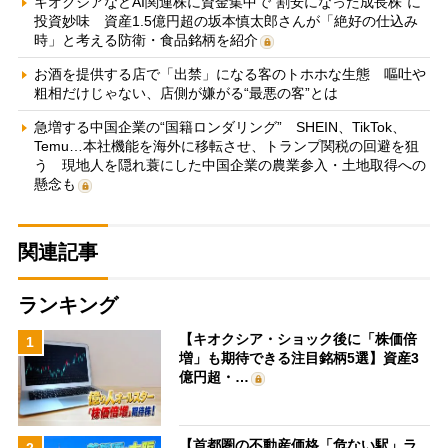
キオクシアなどAI関連株に資金集中で“割安になった成長株”に
投資妙味 資産1.5億円超の坂本慎太郎さんが「絶好の仕込み
時」と考える防衛・食品銘柄を紹介
お酒を提供する店で「出禁」になる客のトホホな生態 嘔吐や
粗相だけじゃない、店側が嫌がる“最悪の客”とは
急増する中国企業の“国籍ロンダリング” SHEIN、TikTok、
Temu…本社機能を海外に移転させ、トランプ関税の回避を狙
う 現地人を隠れ蓑にした中国企業の農業参入・土地取得への
懸念も
関連記事
ランキング
【キオクシア・ショック後に「株価倍
1
増」も期待できる注目銘柄5選】資産3
億円超・…
【首都圏の不動産価格「危ない駅」ラ
2