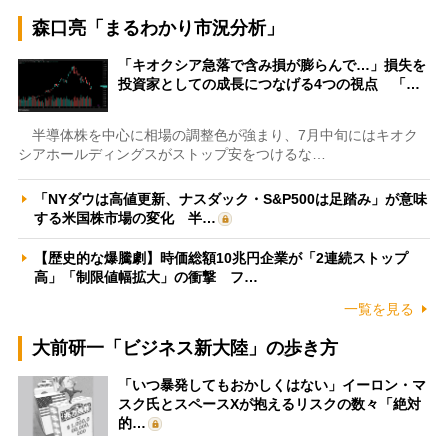
森口亮「まるわかり市況分析」
「キオクシア急落で含み損が膨らんで…」損失を
投資家としての成長につなげる4つの視点 「…
半導体株を中心に相場の調整色が強まり、7月中旬にはキオク
シアホールディングスがストップ安をつけるな…
「NYダウは高値更新、ナスダック・S&P500は足踏み」が意味
する米国株市場の変化 半…
【歴史的な爆騰劇】時価総額10兆円企業が「2連続ストップ
高」「制限値幅拡大」の衝撃 フ…
一覧を見る
大前研一「ビジネス新大陸」の歩き方
「いつ暴発してもおかしくはない」イーロン・マ
スク氏とスペースXが抱えるリスクの数々「絶対
的…