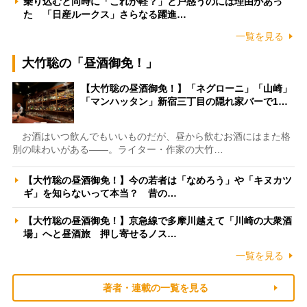
乗り込むと同時に「これが軽？」と戸惑うのには理由があっ
た 「日産ルークス」さらなる躍進…
一覧を見る
大竹聡の「昼酒御免！」
【大竹聡の昼酒御免！】「ネグローニ」「山崎」
「マンハッタン」新宿三丁目の隠れ家バーで1…
お酒はいつ飲んでもいいものだが、昼から飲むお酒にはまた格
別の味わいがある――。ライター・作家の大竹…
【大竹聡の昼酒御免！】今の若者は「なめろう」や「キヌカツ
ギ」を知らないって本当？ 昔の…
【大竹聡の昼酒御免！】京急線で多摩川越えて「川崎の大衆酒
場」へと昼酒旅 押し寄せるノス…
一覧を見る
著者・連載の一覧を見る