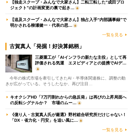
【独走スクープ・みんなで大家さん】二転三転した“成田プロ
ジェクト”の計画変更の裏で起き…
【追及スクープ・みんなで大家さん】独占入手“内部議事録”で
明かされる柳瀬健一・代表の思…
一覧を見る
古賀真人「発掘！好決算銘柄」
三菱重工が「AIインフラの新たな主役」として再
評価される気運 エヌビディアとの提携でAIデ…
今年の株式市場を牽引してきたAI・半導体関連株に、調整の動
きが広がっている。そうしたなか、再び注目…
キオクシアHD「7万円割れからの急反発」は再びの上昇局面へ
の反転シグナルか？ 市場のムー…
《億り人・古賀真人氏が厳選》野村総合研究所だけじゃない！
「DX・省力化・円安」を追い風に…
一覧を見る