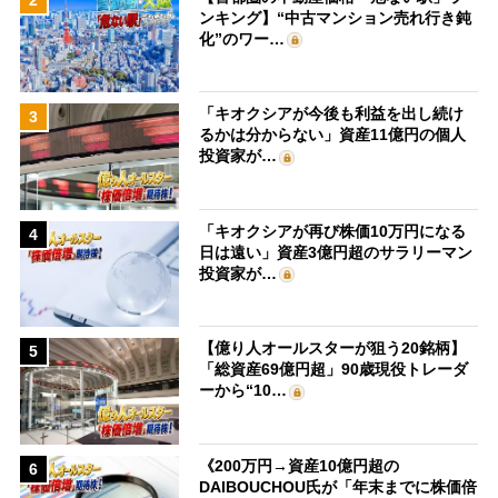
ンキング】“中古マンション売れ行き鈍
化”のワー…
「キオクシアが今後も利益を出し続け
3
るかは分からない」資産11億円の個人
投資家が…
「キオクシアが再び株価10万円になる
4
日は遠い」資産3億円超のサラリーマン
投資家が…
【億り人オールスターが狙う20銘柄】
5
「総資産69億円超」90歳現役トレーダ
ーから“10…
《200万円→資産10億円超の
6
DAIBOUCHOU氏が「年末までに株価倍