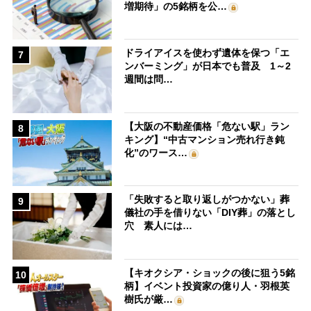
増期待」の5銘柄を公…
ドライアイスを使わず遺体を保つ「エ
7
ンバーミング」が日本でも普及 1～2
週間は問…
【大阪の不動産価格「危ない駅」ラン
8
キング】“中古マンション売れ行き鈍
化”のワース…
「失敗すると取り返しがつかない」葬
9
儀社の手を借りない「DIY葬」の落とし
穴 素人には…
【キオクシア・ショックの後に狙う5銘
10
柄】イベント投資家の億り人・羽根英
樹氏が厳…