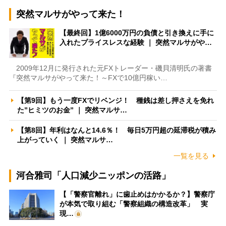
突然マルサがやって来た！
【最終回】1億6000万円の負債と引き換えに手に
入れたプライスレスな経験 ｜ 突然マルサがや…
2009年12月に発行された元FXトレーダー・磯貝清明氏の著書
『突然マルサがやって来た！～FXで10億円稼い…
【第9回】もう一度FXでリベンジ！ 種銭は差し押さえを免れ
た”ヒミツのお金” ｜ 突然マルサ…
【第8回】年利はなんと14.6％！ 毎日5万円超の延滞税が積み
上がっていく ｜ 突然マルサ…
一覧を見る
河合雅司「人口減少ニッポンの活路」
【「警察官離れ」に歯止めはかかるか？】警察庁
が本気で取り組む「警察組織の構造改革」 実
現…