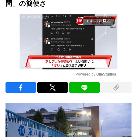
問」の簡便さ
もっと見る
arrow_forward_ios
Powered by 
GliaStudios
Mute