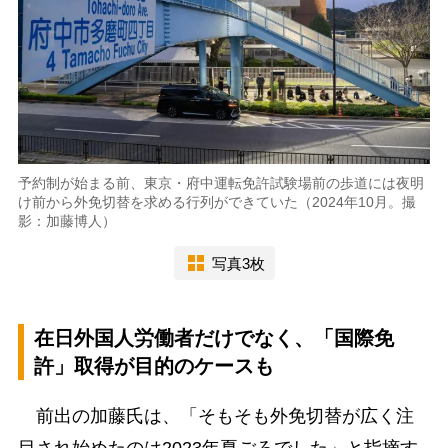
予約制が始まる前、東京・府中運転免許試験場前の歩道には夜明
け前から外免切替を求める行列ができていた（2024年10月。撮
影：加藤博人）
写真3枚
在日外国人労働者だけでなく、「国際免
許」取得が目的のケースも
前出の加藤氏は、「そもそも外免切替が広く注