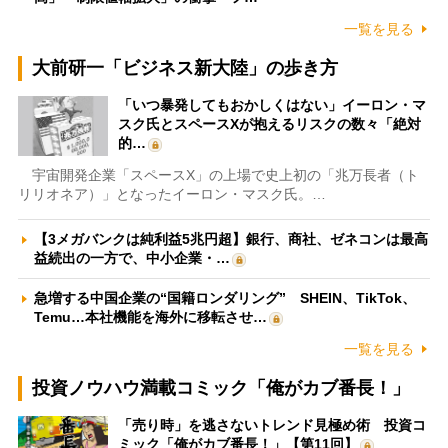
一覧を見る
大前研一「ビジネス新大陸」の歩き方
「いつ暴発してもおかしくはない」イーロン・マ
スク氏とスペースXが抱えるリスクの数々「絶対
的…
宇宙開発企業「スペースX」の上場で史上初の「兆万長者（ト
リリオネア）」となったイーロン・マスク氏。…
【3メガバンクは純利益5兆円超】銀行、商社、ゼネコンは最高
益続出の一方で、中小企業・…
急増する中国企業の“国籍ロンダリング” SHEIN、TikTok、
Temu…本社機能を海外に移転させ…
一覧を見る
投資ノウハウ満載コミック「俺がカブ番長！」
「売り時」を逃さないトレンド見極め術 投資コ
ミック「俺がカブ番長！」【第11回】