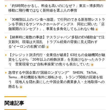
「約5時間かかるし、料金も高いのになぜ？」東京～博多間の
移動に飛行機ではなく新幹線を選ぶ人の事情
「30種類以上のパン食べ放題」で行列のできる新形態レストラ
ンを手掛けるサンマルクホールディングス 同社に聞いた「店
舗展開のコンセプト」、事業を多角化してもぶれない軸
【納車時に複数の事故】テスラジャパン“多額のEV補助金”で注
文殺到、現場は大混乱 トラブル続発の背後に見え隠れす
る“イーロンの右腕”の影
【クレジット決済代行・全東信が破産】63社もの金融機関が融
資をしながら「20年以上の粉飾決算」を見抜けなかったカラク
リ 営業現場では“自転車操業”の焦りも表出していた
急増する中国企業の“国籍ロンダリング” SHEIN、TikTok、
Temu…本社機能を海外に移転させ、トランプ関税の回避を狙
う 現地人を隠れ蓑にした中国企業の農業参入・土地取得への
懸念も
関連記事