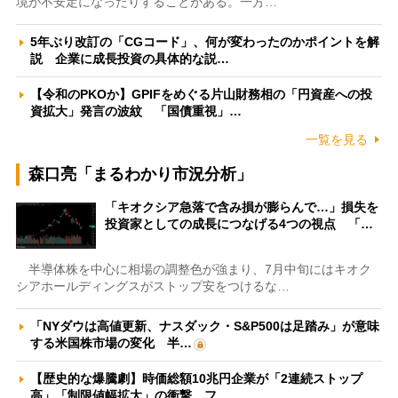
境が不安定になったりすることがある。一方…
5年ぶり改訂の「CGコード」、何が変わったのかポイントを解
説 企業に成長投資の具体的な説…
【令和のPKOか】GPIFをめぐる片山財務相の「円資産への投
資拡大」発言の波紋 「国債重視」…
一覧を見る
森口亮「まるわかり市況分析」
「キオクシア急落で含み損が膨らんで…」損失を
投資家としての成長につなげる4つの視点 「…
半導体株を中心に相場の調整色が強まり、7月中旬にはキオク
シアホールディングスがストップ安をつけるな…
「NYダウは高値更新、ナスダック・S&P500は足踏み」が意味
する米国株市場の変化 半…
【歴史的な爆騰劇】時価総額10兆円企業が「2連続ストップ
高」「制限値幅拡大」の衝撃 フ…