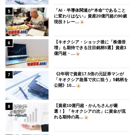
「AI・半導体関連が“本命”であること
5
に変わりはない」資産20億円超の90歳
現役トレー…
【キオクシア・ショック後に「株価倍
6
増」も期待できる注目銘柄5選】資産3
億円超・…
《2年弱で資産17.5倍の元証券マンが
7
「キオクシア急落で次に狙う」5銘柄を
公開》10…
【資産10億円超・かんちさんが厳
8
選！】「キオクシアの次」に資金が流
れる期待の高…