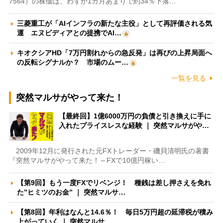
7564）の株価は、わずか1カ月あまりで約34％下落…
三菱重工が「AIインフラの新たな主役」として再評価される気
運 エヌビディアとの提携でAI…
キオクシアHD「7万円割れからの急反発」は再びの上昇局面へ
の反転シグナルか？ 市場のムー…
一覧を見る
突然マルサがやって来た！
【最終回】1億6000万円の負債と引き換えに手に
入れたプライスレスな経験 ｜ 突然マルサがや…
2009年12月に発行された元FXトレーダー・磯貝清明氏の著書
『突然マルサがやって来た！～FXで10億円稼い…
【第9回】もう一度FXでリベンジ！ 種銭は差し押さえを免れ
た”ヒミツのお金” ｜ 突然マルサ…
【第8回】年利はなんと14.6％！ 毎日5万円超の延滞税が積み
上がっていく ｜ 突然マルサ…