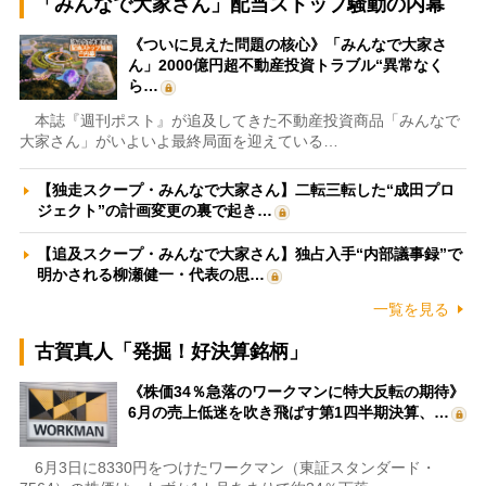
「みんなで大家さん」配当ストップ騒動の内幕
《ついに見えた問題の核心》「みんなで大家さ
ん」2000億円超不動産投資トラブル“異常なく
ら…
本誌『週刊ポスト』が追及してきた不動産投資商品「みんなで
大家さん」がいよいよ最終局面を迎えている…
【独走スクープ・みんなで大家さん】二転三転した“成田プロ
ジェクト”の計画変更の裏で起き…
【追及スクープ・みんなで大家さん】独占入手“内部議事録”で
明かされる柳瀬健一・代表の思…
一覧を見る
古賀真人「発掘！好決算銘柄」
《株価34％急落のワークマンに特大反転の期待》
6月の売上低迷を吹き飛ばす第1四半期決算、…
6月3日に8330円をつけたワークマン（東証スタンダード・