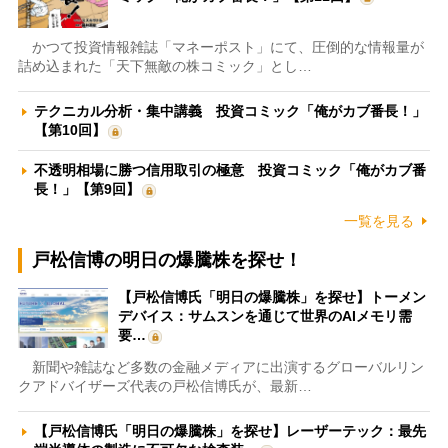
かつて投資情報雑誌「マネーポスト」にて、圧倒的な情報量が
詰め込まれた「天下無敵の株コミック」とし…
テクニカル分析・集中講義 投資コミック「俺がカブ番長！」
【第10回】
不透明相場に勝つ信用取引の極意 投資コミック「俺がカブ番
長！」【第9回】
一覧を見る
戸松信博の明日の爆騰株を探せ！
【戸松信博氏「明日の爆騰株」を探せ】トーメン
デバイス：サムスンを通じて世界のAIメモリ需
要…
新聞や雑誌など多数の金融メディアに出演するグローバルリン
クアドバイザーズ代表の戸松信博氏が、最新…
【戸松信博氏「明日の爆騰株」を探せ】レーザーテック：最先