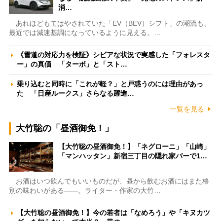
消…
あれほどもてはやされていた「EV（BEV）シフト」の潮流も、
最近では減速基調になっているように見える。…
《雪道の対応力を検証》シビアな状況で実感した「フォレスタ
ー」の真価 「ターボ」と「スト…
乗り込むと同時に「これが軽？」と戸惑うのには理由があっ
た 「日産ルークス」さらなる躍進…
一覧を見る
大竹聡の「昼酒御免！」
【大竹聡の昼酒御免！】「ネグローニ」「山崎」
「マンハッタン」新宿三丁目の隠れ家バーで1…
お酒はいつ飲んでもいいものだが、昼から飲むお酒にはまた格
別の味わいがある――。ライター・作家の大竹…
【大竹聡の昼酒御免！】今の若者は「なめろう」や「キヌカツ