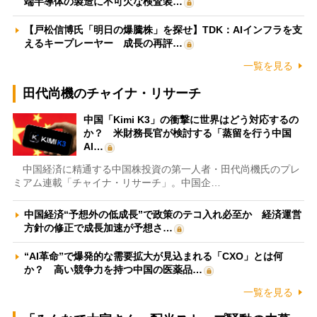
端半導体の製造に不可欠な検査装…
【戸松信博氏「明日の爆騰株」を探せ】TDK：AIインフラを支
えるキープレーヤー 成長の再評…
一覧を見る
田代尚機のチャイナ・リサーチ
中国「Kimi K3」の衝撃に世界はどう対応するの
か？ 米財務長官が検討する「蒸留を行う中国
AI…
中国経済に精通する中国株投資の第一人者・田代尚機氏のプレ
ミアム連載「チャイナ・リサーチ」。中国企…
中国経済“予想外の低成長”で政策のテコ入れ必至か 経済運営
方針の修正で成長加速が予想さ…
“AI革命”で爆発的な需要拡大が見込まれる「CXO」とは何
か？ 高い競争力を持つ中国の医薬品…
一覧を見る