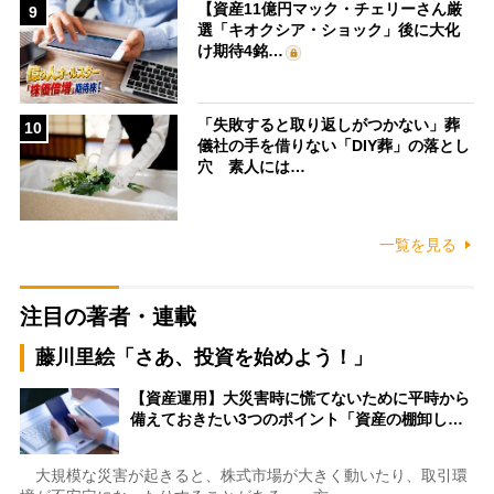
【資産11億円マック・チェリーさん厳
9
選「キオクシア・ショック」後に大化
け期待4銘…
「失敗すると取り返しがつかない」葬
10
儀社の手を借りない「DIY葬」の落とし
穴 素人には…
一覧を見る
注目の著者・連載
藤川里絵「さあ、投資を始めよう！」
【資産運用】大災害時に慌てないために平時から
備えておきたい3つのポイント「資産の棚卸し…
大規模な災害が起きると、株式市場が大きく動いたり、取引環