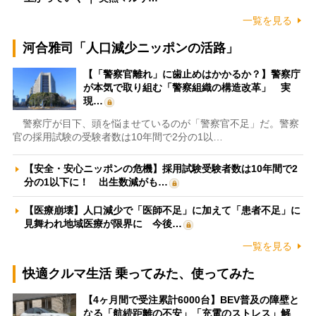
一覧を見る
河合雅司「人口減少ニッポンの活路」
【「警察官離れ」に歯止めはかかるか？】警察庁
が本気で取り組む「警察組織の構造改革」 実
現…
警察庁が目下、頭を悩ませているのが「警察官不足」だ。警察
官の採用試験の受験者数は10年間で2分の1以…
【安全・安心ニッポンの危機】採用試験受験者数は10年間で2
分の1以下に！ 出生数減がも…
【医療崩壊】人口減少で「医師不足」に加えて「患者不足」に
見舞われ地域医療が限界に 今後…
一覧を見る
快適クルマ生活 乗ってみた、使ってみた
【4ヶ月間で受注累計6000台】BEV普及の障壁と
なる「航続距離の不安」「充電のストレス」解