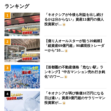
ランキング
「キオクシアが今後も利益を出し続け
1
るかは分からない」資産11億円の個人
投資家が…
【億り人オールスターが狙う20銘柄】
2
「総資産69億円超」90歳現役トレーダ
ーから“10…
【首都圏の不動産価格「危ない駅」ラ
3
ンキング】“中古マンション売れ行き鈍
化”のワー…
「キオクシアが再び株価10万円になる
4
日は遠い」資産3億円超のサラリーマン
投資家が…