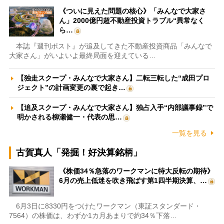
《ついに見えた問題の核心》「みんなで大家さ
ん」2000億円超不動産投資トラブル“異常なく
ら…
本誌『週刊ポスト』が追及してきた不動産投資商品「みんなで
大家さん」がいよいよ最終局面を迎えている…
【独走スクープ・みんなで大家さん】二転三転した“成田プロ
ジェクト”の計画変更の裏で起き…
【追及スクープ・みんなで大家さん】独占入手“内部議事録”で
明かされる柳瀬健一・代表の思…
一覧を見る
古賀真人「発掘！好決算銘柄」
《株価34％急落のワークマンに特大反転の期待》
6月の売上低迷を吹き飛ばす第1四半期決算、…
6月3日に8330円をつけたワークマン（東証スタンダード・
7564）の株価は、わずか1カ月あまりで約34％下落…