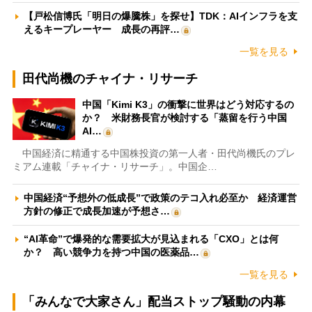
【戸松信博氏「明日の爆騰株」を探せ】TDK：AIインフラを支
えるキープレーヤー 成長の再評…
一覧を見る
田代尚機のチャイナ・リサーチ
中国「Kimi K3」の衝撃に世界はどう対応するの
か？ 米財務長官が検討する「蒸留を行う中国
AI…
中国経済に精通する中国株投資の第一人者・田代尚機氏のプレ
ミアム連載「チャイナ・リサーチ」。中国企…
中国経済“予想外の低成長”で政策のテコ入れ必至か 経済運営
方針の修正で成長加速が予想さ…
“AI革命”で爆発的な需要拡大が見込まれる「CXO」とは何
か？ 高い競争力を持つ中国の医薬品…
一覧を見る
「みんなで大家さん」配当ストップ騒動の内幕