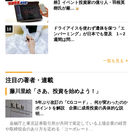
柄】イベント投資家の億り人・羽根英
樹氏が厳…
ドライアイスを使わず遺体を保つ「エ
10
ンバーミング」が日本でも普及 1～2
週間は問…
一覧を見る
注目の著者・連載
藤川里絵「さあ、投資を始めよう！」
5年ぶり改訂の「CGコード」、何が変わったのか
ポイントを解説 企業に成長投資の具体的な説
明…
金融庁と東京証券取引所が共同で策定している上場企業の経営
や取締役会のあり方を定める「コーポレート…