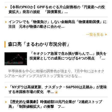
【令和のPKOか】GPIFをめぐる片山財務相の「円資産への投
資拡大」発言の波紋 「国債重視」…
インフレでも「物価負け」しない金融商品「物価連動国債」に
注目 元本が物価の動きに合わせ…
一覧を見る
森口亮「まるわかり市況分析」
「キオクシア急落で含み損が膨らんで…」損失を
投資家としての成長につなげる4つの視点 「…
半導体株を中心に相場の調整色が強まり、7月中旬にはキオク
シアホールディングスがストップ安をつけるな…
「NYダウは高値更新、ナスダック・S&P500は足踏み」が意味
する米国株市場の変化 半…
【歴史的な爆騰劇】時価総額10兆円企業が「2連続ストップ
高」「制限値幅拡大」の衝撃 フ…