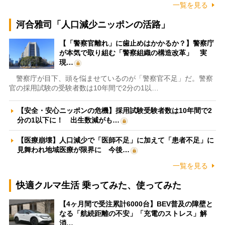
一覧を見る
河合雅司「人口減少ニッポンの活路」
【「警察官離れ」に歯止めはかかるか？】警察庁
が本気で取り組む「警察組織の構造改革」 実
現…
警察庁が目下、頭を悩ませているのが「警察官不足」だ。警察
官の採用試験の受験者数は10年間で2分の1以…
【安全・安心ニッポンの危機】採用試験受験者数は10年間で2
分の1以下に！ 出生数減がも…
【医療崩壊】人口減少で「医師不足」に加えて「患者不足」に
見舞われ地域医療が限界に 今後…
一覧を見る
快適クルマ生活 乗ってみた、使ってみた
【4ヶ月間で受注累計6000台】BEV普及の障壁と
なる「航続距離の不安」「充電のストレス」解
消…