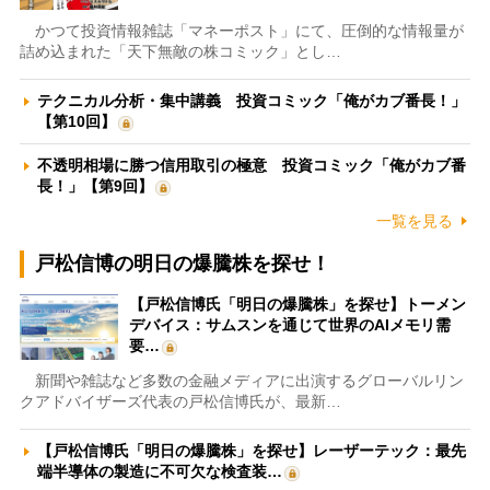
かつて投資情報雑誌「マネーポスト」にて、圧倒的な情報量が
詰め込まれた「天下無敵の株コミック」とし…
テクニカル分析・集中講義 投資コミック「俺がカブ番長！」
【第10回】
不透明相場に勝つ信用取引の極意 投資コミック「俺がカブ番
長！」【第9回】
一覧を見る
戸松信博の明日の爆騰株を探せ！
【戸松信博氏「明日の爆騰株」を探せ】トーメン
デバイス：サムスンを通じて世界のAIメモリ需
要…
新聞や雑誌など多数の金融メディアに出演するグローバルリン
クアドバイザーズ代表の戸松信博氏が、最新…
【戸松信博氏「明日の爆騰株」を探せ】レーザーテック：最先
端半導体の製造に不可欠な検査装…