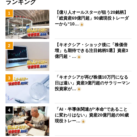
ランキング
【億り人オールスターが狙う20銘柄】
1
「総資産69億円超」90歳現役トレーダ
ーから“10…
【キオクシア・ショック後に「株価倍
2
増」も期待できる注目銘柄5選】資産3
億円超・…
「キオクシアが再び株価10万円になる
3
日は遠い」資産3億円超のサラリーマン
投資家が…
「AI・半導体関連が“本命”であること
4
に変わりはない」資産20億円超の90歳
現役トレー…