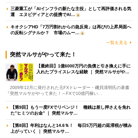
三菱重工が「AIインフラの新たな主役」として再評価される気
運 エヌビディアとの提携でAI…
キオクシアHD「7万円割れからの急反発」は再びの上昇局面へ
の反転シグナルか？ 市場のムー…
一覧を見る
突然マルサがやって来た！
【最終回】1億6000万円の負債と引き換えに手に
入れたプライスレスな経験 ｜ 突然マルサがや…
2009年12月に発行された元FXトレーダー・磯貝清明氏の著書
『突然マルサがやって来た！～FXで10億円稼い…
【第9回】もう一度FXでリベンジ！ 種銭は差し押さえを免れ
た”ヒミツのお金” ｜ 突然マルサ…
【第8回】年利はなんと14.6％！ 毎日5万円超の延滞税が積み
上がっていく ｜ 突然マルサ…