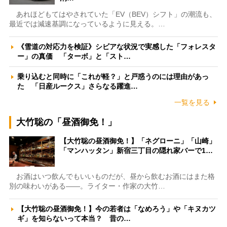
あれほどもてはやされていた「EV（BEV）シフト」の潮流も、
最近では減速基調になっているように見える。…
《雪道の対応力を検証》シビアな状況で実感した「フォレスタ
ー」の真価 「ターボ」と「スト…
乗り込むと同時に「これが軽？」と戸惑うのには理由があっ
た 「日産ルークス」さらなる躍進…
一覧を見る
大竹聡の「昼酒御免！」
【大竹聡の昼酒御免！】「ネグローニ」「山崎」
「マンハッタン」新宿三丁目の隠れ家バーで1…
お酒はいつ飲んでもいいものだが、昼から飲むお酒にはまた格
別の味わいがある――。ライター・作家の大竹…
【大竹聡の昼酒御免！】今の若者は「なめろう」や「キヌカツ
ギ」を知らないって本当？ 昔の…