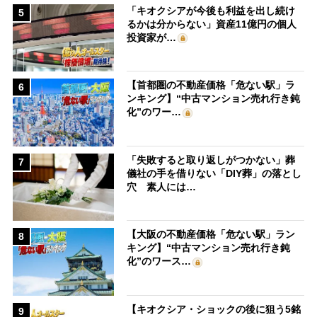
「キオクシアが今後も利益を出し続け
5
るかは分からない」資産11億円の個人
投資家が…
【首都圏の不動産価格「危ない駅」ラ
6
ンキング】“中古マンション売れ行き鈍
化”のワー…
「失敗すると取り返しがつかない」葬
7
儀社の手を借りない「DIY葬」の落とし
穴 素人には…
【大阪の不動産価格「危ない駅」ラン
8
キング】“中古マンション売れ行き鈍
化”のワース…
【キオクシア・ショックの後に狙う5銘
9