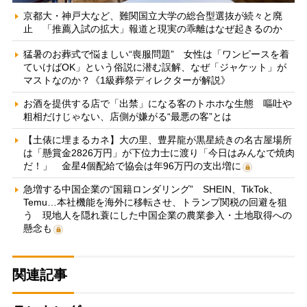
京都大・神戸大など、難関国立大学の総合型選抜が続々と廃
止 「推薦入試の拡大」報道と現実の乖離はなぜ起きるのか
猛暑のお葬式で悩ましい“喪服問題” 女性は「ワンピースを着
ていけばOK」という俗説に潜む誤解、なぜ「ジャケット」が
マストなのか？《1級葬祭ディレクターが解説》
お酒を提供する店で「出禁」になる客のトホホな生態 嘔吐や
粗相だけじゃない、店側が嫌がる“最悪の客”とは
【土俵に埋まるカネ】大の里、豊昇龍が黒星続きの名古屋場所
は「懸賞金2826万円」が下位力士に渡り「今日はみんなで焼肉
だ！」 金星4個配給で協会は年96万円の支出増に
急増する中国企業の“国籍ロンダリング” SHEIN、TikTok、
Temu…本社機能を海外に移転させ、トランプ関税の回避を狙
う 現地人を隠れ蓑にした中国企業の農業参入・土地取得への
懸念も
関連記事