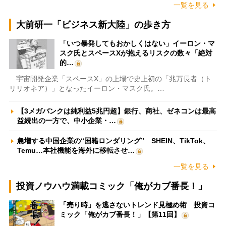
一覧を見る
大前研一「ビジネス新大陸」の歩き方
「いつ暴発してもおかしくはない」イーロン・マ
スク氏とスペースXが抱えるリスクの数々「絶対
的…
宇宙開発企業「スペースX」の上場で史上初の「兆万長者（ト
リリオネア）」となったイーロン・マスク氏。…
【3メガバンクは純利益5兆円超】銀行、商社、ゼネコンは最高
益続出の一方で、中小企業・…
急増する中国企業の“国籍ロンダリング” SHEIN、TikTok、
Temu…本社機能を海外に移転させ…
一覧を見る
投資ノウハウ満載コミック「俺がカブ番長！」
「売り時」を逃さないトレンド見極め術 投資コ
ミック「俺がカブ番長！」【第11回】