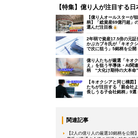
【特集】億り人が注目する日
【億り人オールスターが狙
柄】「総資産69億円超」の
選んだ注目株
2年弱で資産17.5倍の元
かぶカブキ氏が「キオク
で次に狙う」5銘柄を公開
億り人たちが厳選「キオ
え」を狙う半導体・AI関連
柄 “大化け期待の大本命
【キオクシアと同じ構図
たちが注目する「親会社
長しうる子会社銘柄」9選
関連記事
【2人の億り人の厳選10銘柄を公開