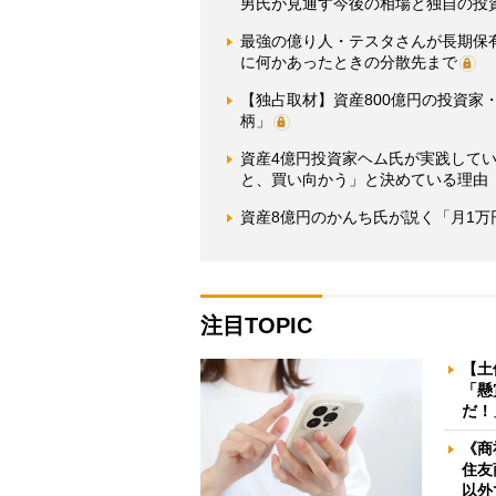
男氏が見通す今後の相場と独自の投
最強の億り人・テスタさんが長期保
に何かあったときの分散先まで
【独占取材】資産800億円の投資家
柄」
資産4億円投資家ヘム氏が実践してい
と、買い向かう」と決めている理由
資産8億円のかんち氏が説く「月1
注目TOPIC
【土
「懸
だ！
《商
住友
以外