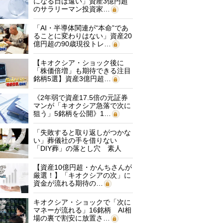
になる日は遠い」資産3億円超
のサラリーマン投資家…
「AI・半導体関連が“本命”であ
ることに変わりはない」資産20
億円超の90歳現役トレ…
【キオクシア・ショック後に
「株価倍増」も期待できる注目
銘柄5選】資産3億円超…
《2年弱で資産17.5倍の元証券
マンが「キオクシア急落で次に
狙う」5銘柄を公開》1…
「失敗すると取り返しがつかな
い」葬儀社の手を借りない
「DIY葬」の落とし穴 素人
に…
【資産10億円超・かんちさんが
厳選！】「キオクシアの次」に
資金が流れる期待の…
キオクシア・ショックで「次に
マネーが流れる」16銘柄 AI相
場の裏で割安に放置さ…