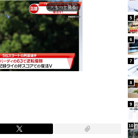
もっと見る
arrow_forward_ios
5
6
7
8
Mute
9
10