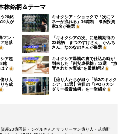
本株銘柄＆テーマ
う20銘
キオクシア・ショックで「次にマ
10人が
ネーが流れる」16銘柄 凄腕投資
家3名が厳選
証券マン・
「キオクシアの次」に急騰期待の
シア急落
22銘柄 まつのすけさん、かんち
さん、なのなのさんが厳選
クシア超
キオクシア爆騰の裏で仕込み時が
8銘
到来した「割安成長株」12選 “放
”は？
置されたお宝株”を厳選解説
】億り人
【億り人たちが狙う「第2のキオク
よりも成
シア」11選】注目の「IPOセカン
ダリー投資銘柄」を一挙紹介
】資産20億円超・シゲルさんとサラリーマン億り人・弍億貯