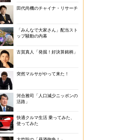
田代尚機のチャイナ・リサーチ
「みんなで大家さん」配当スト
ップ騒動の内幕
古賀真人「発掘！好決算銘柄」
突然マルサがやって来た！
河合雅司「人口減少ニッポンの
活路」
快適クルマ生活 乗ってみた、
使ってみた
大竹聡の「昼酒御免！」