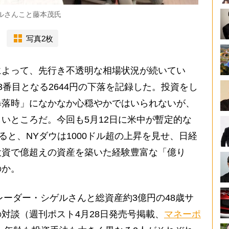
ゲルさんこと藤本茂氏
写真2枚
よって、先行き不透明な相場状況が続いてい
3番目となる2644円の下落を記録した。投資をし
暴落時」になかなか心穏やかではいられないが、
いところだ。今回も5月12日に米中が暫定的な
ると、NYダウは1000ドル超の上昇を見せ、日経
投資で億超えの資産を築いた経験豊富な「億り
のか。
レーダー・シゲルさんと総資産約3億円の48歳サ
対談（週刊ポスト4月28日発売号掲載、
マネーポ