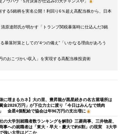
資ノウハウ「5月決算が仕込みの大チャンスや」
有する5銘柄を実名公開！利回り6％超え高配当株から、日本
・清原達郎氏が明かす「トランプ関税暴落時に仕込んだ3銘
る暴落対策としての“4つの備え”「いかなる理由があろう
万円のおこづかい収入」を実現する高配当株投資術
俵に埋まるカネ】大の里、豊昇龍が黒星続きの名古屋場所は
賞金2826万円」が下位力士に渡り「今日はみんなで焼肉
」 金星4個配給で協会は年96万円の支出増に
社の大学別就職者数ランキングを解剖》三菱商事、三井物産、
商事への就職者は「東大・早大・慶大で約6割」の現実 3大学
で強い大学はどこか