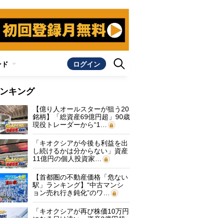
ンド
ログイン
ンキング
【億り人オールスターが狙う20
銘柄】「総資産69億円超」90歳
現役トレーダーから“1…
「キオクシアが今後も利益を出
し続けるかは分からない」資産
11億円の個人投資家…
【首都圏の不動産価格「危ない
駅」ランキング】“中古マンシ
ョン売れ行き鈍化”のワ…
「キオクシアが再び株価10万円