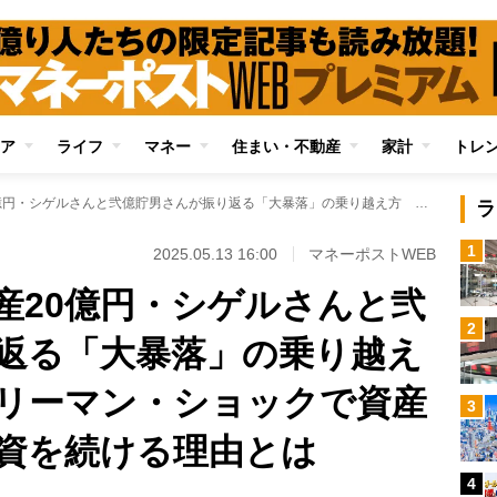
ア
ライフ
マネー
住まい・不動産
家計
トレ
《億り人対談》資産20億円・シゲルさんと弐億貯男さんが振り返る「大暴落」の乗り越え方 バブル崩壊やリーマン・ショックで資産激減、それでも投資を続ける理由とは
ラ
1
2025.05.13 16:00
マネーポストWEB
産20億円・シゲルさんと弐
2
返る「大暴落」の乗り越え
リーマン・ショックで資産
3
資を続ける理由とは
4