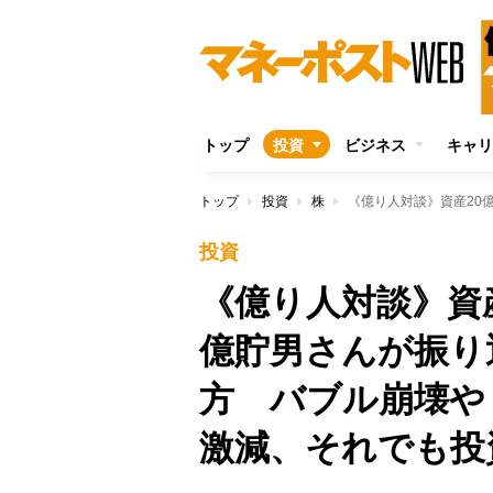
トップ
投資
ビジネス
キャリ
トップ
投資
株
投資
《億り人対談》資
億貯男さんが振り
方 バブル崩壊や
激減、それでも投