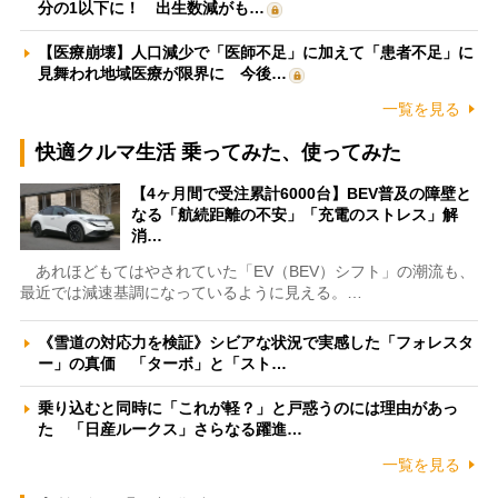
分の1以下に！ 出生数減がも…
【医療崩壊】人口減少で「医師不足」に加えて「患者不足」に
見舞われ地域医療が限界に 今後…
一覧を見る
快適クルマ生活 乗ってみた、使ってみた
【4ヶ月間で受注累計6000台】BEV普及の障壁と
なる「航続距離の不安」「充電のストレス」解
消…
あれほどもてはやされていた「EV（BEV）シフト」の潮流も、
最近では減速基調になっているように見える。…
《雪道の対応力を検証》シビアな状況で実感した「フォレスタ
ー」の真価 「ターボ」と「スト…
乗り込むと同時に「これが軽？」と戸惑うのには理由があっ
た 「日産ルークス」さらなる躍進…
一覧を見る