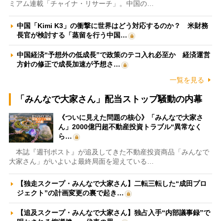
ミアム連載「チャイナ・リサーチ」。中国の…
中国「Kimi K3」の衝撃に世界はどう対応するのか？ 米財務
長官が検討する「蒸留を行う中国…
中国経済“予想外の低成長”で政策のテコ入れ必至か 経済運営
方針の修正で成長加速が予想さ…
一覧を見る
「みんなで大家さん」配当ストップ騒動の内幕
《ついに見えた問題の核心》「みんなで大家さ
ん」2000億円超不動産投資トラブル“異常なく
ら…
本誌『週刊ポスト』が追及してきた不動産投資商品「みんなで
大家さん」がいよいよ最終局面を迎えている…
【独走スクープ・みんなで大家さん】二転三転した“成田プロ
ジェクト”の計画変更の裏で起き…
【追及スクープ・みんなで大家さん】独占入手“内部議事録”で