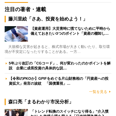
注目の著者・連載
藤川里絵「さあ、投資を始めよう！」
【資産運用】大災害時に慌てないために平時から
備えておきたい3つのポイント「資産の棚卸し…
大規模な災害が起きると、株式市場が大きく動いたり、取引環
境が不安定になったりすることがある。一方…
5年ぶり改訂の「CGコード」、何が変わったのかポイントを解
説 企業に成長投資の具体的な説…
【令和のPKOか】GPIFをめぐる片山財務相の「円資産への投
資拡大」発言の波紋 「国債重視」…
一覧を見る
森口亮「まるわかり市況分析」
「トレンド転換のスイッチになり得る」“介入慣