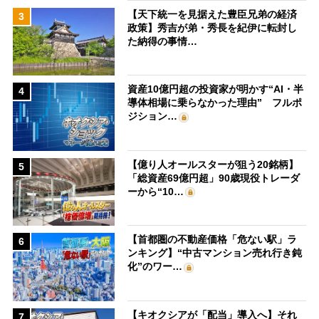
【天下統一を見据えた豊臣兄弟の経済
3
政策】秀吉が弟・秀長を紀伊に転封し
た納得の事情…
資産10億円超の投資家が明かす“AI・半
4
導体相場に乗らなかった理由” フルポ
ジション…
【億り人オールスターが狙う20銘柄】
5
「総資産69億円超」90歳現役トレーダ
ーから“10…
【首都圏の不動産価格「危ない駅」ラ
6
ンキング】“中古マンション売れ行き鈍
化”のワー…
【キオクシアが「配当」導入へ】それ
7