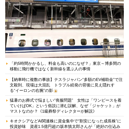
「約5時間かかるし、料金も高いのになぜ？」東京～博多間の
移動に飛行機ではなく新幹線を選ぶ人の事情
【納車時に複数の事故】テスラジャパン“多額のEV補助金”で注
文殺到、現場は大混乱 トラブル続発の背後に見え隠れす
る“イーロンの右腕”の影
猛暑のお葬式で悩ましい“喪服問題” 女性は「ワンピースを着
ていけばOK」という俗説に潜む誤解、なぜ「ジャケット」が
マストなのか？《1級葬祭ディレクターが解説》
キオクシアなどAI関連株に資金集中で“割安になった成長株”に
投資妙味 資産1.5億円超の坂本慎太郎さんが「絶好の仕込み