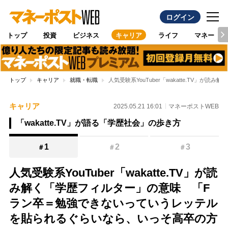
ログイン
トップ
投資
ビジネス
キャリア
ライフ
マネー
トップ
キャリア
就職・転職
人気受験系YouTuber「wakatte.T
キャリア
2025.05.21 16:01
マネーポストWEB
「wakatte.TV」が語る「学歴社会」の歩き方
1
2
3
＃
＃
＃
人気受験系YouTuber「wakatte.TV」が読
み解く「学歴フィルター」の意味 「F
ラン卒＝勉強できないっていうレッテル
を貼られるぐらいなら、いっそ高卒の方