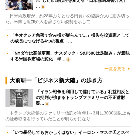
れ”した市場心理を変える「日米協調為替介入」
…
日米両政府が、約28年ぶりとなる円買いの協調介入に踏み切っ
た。米国も追加介入を辞さない姿勢を示して…
「キオクシア急落で含み損が膨らんで…」損失を投資家として
の成長につなげる4つの視点 …
「NYダウは高値更新、ナスダック・S&P500は足踏み」が意味
する米国株市場の変化 半…
一覧を見る
大前研一「ビジネス新大陸」の歩き方
「イラン戦争を利用して儲けている」利益相反と
の批判が強まるトランプファミリーの不正蓄財
疑…
トランプ大統領のファミリー信託が今年1～3月に3000回以上も
の証券取引を行っていたことが明らかになり…
「いつ暴発してもおかしくはない」イーロン・マスク氏とスペ