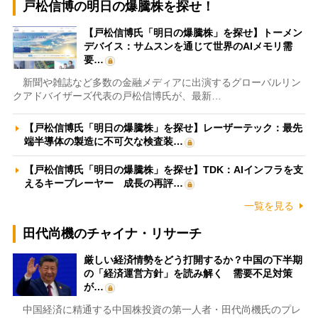
戸松信博の明日の爆騰株を探せ！
【戸松信博氏「明日の爆騰株」を探せ】トーメン
デバイス：サムスンを通じて世界のAIメモリ需
要…
新聞や雑誌など多数の金融メディアに出演するグローバルリン
クアドバイザーズ代表の戸松信博氏が、最新…
【戸松信博氏「明日の爆騰株」を探せ】レーザーテック：最先
端半導体の製造に不可欠な検査装…
【戸松信博氏「明日の爆騰株」を探せ】TDK：AIインフラを支
えるキープレーヤー 成長の再評…
一覧を見る
田代尚機のチャイナ・リサーチ
厳しい経済情勢をどう打開するか？中国の下半期
の「経済運営方針」を読み解く 需要不足対策
が…
中国経済に精通する中国株投資の第一人者・田代尚機氏のプレ