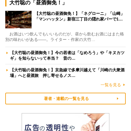
大竹聡の「昼酒御免！」
【大竹聡の昼酒御免！】「ネグローニ」「山崎」
「マンハッタン」新宿三丁目の隠れ家バーで1…
お酒はいつ飲んでもいいものだが、昼から飲むお酒にはまた格
別の味わいがある――。ライター・作家の大竹…
【大竹聡の昼酒御免！】今の若者は「なめろう」や「キヌカツ
ギ」を知らないって本当？ 昔の…
【大竹聡の昼酒御免！】京急線で多摩川越えて「川崎の大衆酒
場」へと昼酒旅 押し寄せるノス…
一覧を見る
著者・連載の一覧を見る