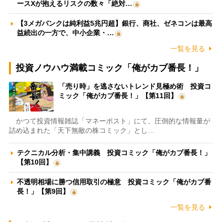
ースXが抱えるリスクの数々「絶対…
【3メガバンクは純利益5兆円超】銀行、商社、ゼネコンは最高
益続出の一方で、中小企業・…
一覧を見る
投資ノウハウ満載コミック「俺がカブ番長！」
「売り時」を逃さないトレンド見極め術 投資コ
ミック「俺がカブ番長！」【第11回】
かつて投資情報雑誌「マネーポスト」にて、圧倒的な情報量が
詰め込まれた「天下無敵の株コミック」とし…
テクニカル分析・集中講義 投資コミック「俺がカブ番長！」
【第10回】
不透明相場に勝つ信用取引の極意 投資コミック「俺がカブ番
長！」【第9回】
一覧を見る