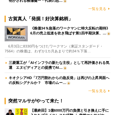
明かされる柳瀬健一・代表の思…
一覧を見る
古賀真人「発掘！好決算銘柄」
《株価34％急落のワークマンに特大反転の期待》
6月の売上低迷を吹き飛ばす第1四半期決算、…
6月3日に8330円をつけたワークマン（東証スタンダード・
7564）の株価は、わずか1カ月あまりで約34％下落…
三菱重工が「AIインフラの新たな主役」として再評価される気
運 エヌビディアとの提携でAI…
キオクシアHD「7万円割れからの急反発」は再びの上昇局面へ
の反転シグナルか？ 市場のムー…
一覧を見る
突然マルサがやって来た！
【最終回】1億6000万円の負債と引き換えに手に