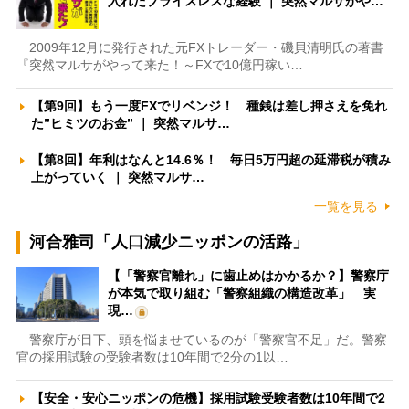
入れたプライスレスな経験 ｜ 突然マルサがや…
2009年12月に発行された元FXトレーダー・磯貝清明氏の著書
『突然マルサがやって来た！～FXで10億円稼い…
【第9回】もう一度FXでリベンジ！ 種銭は差し押さえを免れ
た”ヒミツのお金” ｜ 突然マルサ…
【第8回】年利はなんと14.6％！ 毎日5万円超の延滞税が積み
上がっていく ｜ 突然マルサ…
一覧を見る
河合雅司「人口減少ニッポンの活路」
【「警察官離れ」に歯止めはかかるか？】警察庁
が本気で取り組む「警察組織の構造改革」 実
現…
警察庁が目下、頭を悩ませているのが「警察官不足」だ。警察
官の採用試験の受験者数は10年間で2分の1以…
【安全・安心ニッポンの危機】採用試験受験者数は10年間で2