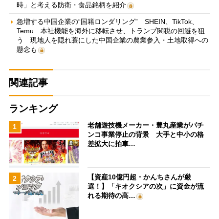
時」と考える防衛・食品銘柄を紹介
急増する中国企業の“国籍ロンダリング” SHEIN、TikTok、
Temu…本社機能を海外に移転させ、トランプ関税の回避を狙
う 現地人を隠れ蓑にした中国企業の農業参入・土地取得への
懸念も
関連記事
ランキング
老舗遊技機メーカー・豊丸産業がパチ
1
ンコ事業停止の背景 大手と中小の格
差拡大に拍車…
【資産10億円超・かんちさんが厳
2
選！】「キオクシアの次」に資金が流
れる期待の高…