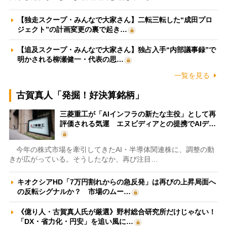
【独走スクープ・みんなで大家さん】二転三転した“成田プロ
ジェクト”の計画変更の裏で起き…
【追及スクープ・みんなで大家さん】独占入手“内部議事録”で
明かされる柳瀬健一・代表の思…
一覧を見る
古賀真人「発掘！好決算銘柄」
三菱重工が「AIインフラの新たな主役」として再
評価される気運 エヌビディアとの提携でAIデ…
今年の株式市場を牽引してきたAI・半導体関連株に、調整の動
きが広がっている。そうしたなか、再び注目…
キオクシアHD「7万円割れからの急反発」は再びの上昇局面へ
の反転シグナルか？ 市場のムー…
《億り人・古賀真人氏が厳選》野村総合研究所だけじゃない！
「DX・省力化・円安」を追い風に…