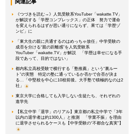
関連記事
《つづきを読む→》人気受験系YouTuber「wakatte.TV」
が解説する「学歴コンプレックス」の正体 努力で運命
を変えられるはずが思い通りにならず、果ては「学歴ゾ
ンビ」に
「東大生の親に共通するのはめっちゃ放任」中学受験の
成否を分ける“親の距離感”を人気受験系
YouTuber「wakatte.TV」が解説 「学歴は幸せになる手
段であって、目的ではない」
都内私立高校受験で横行する「塾推薦」という“裏ルー
ト”の実態 特定の塾に通っているか否かで合否が決ま
る…「中堅校を中心に10校前後。大手塾で積極的なのは2
社」
東京大学に合格しても入学しない生徒たち、それぞれの
進学先
【私立中学「退学」のリアル】東京都の私立中学で「3年
以内の退学者は約1300人」と推測 「学業不振」を理由
に退学させられるケースも【中学受験の“不都合な真実”】