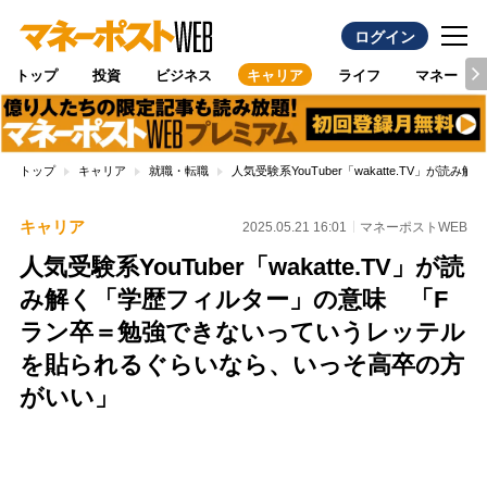
ログイン
トップ
投資
ビジネス
キャリア
ライフ
マネー
トップ
キャリア
就職・転職
人気受験系YouTuber「wakatte.T
キャリア
2025.05.21 16:01
マネーポストWEB
人気受験系YouTuber「wakatte.TV」が読
み解く「学歴フィルター」の意味 「F
ラン卒＝勉強できないっていうレッテル
を貼られるぐらいなら、いっそ高卒の方
がいい」
Loaded
:
100.00%
/
Unmute