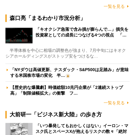
一覧を見る
森口亮「まるわかり市況分析」
「キオクシア急落で含み損が膨らんで…」損失を
投資家としての成長につなげる4つの視点 「…
半導体株を中心に相場の調整色が強まり、7月中旬にはキオク
シアホールディングスがストップ安をつけるな…
「NYダウは高値更新、ナスダック・S&P500は足踏み」が意味
する米国株市場の変化 半…
【歴史的な爆騰劇】時価総額10兆円企業が「2連続ストップ
高」「制限値幅拡大」の衝撃 フ…
一覧を見る
大前研一「ビジネス新大陸」の歩き方
「いつ暴発してもおかしくはない」イーロン・マ
スク氏とスペースXが抱えるリスクの数々「絶対