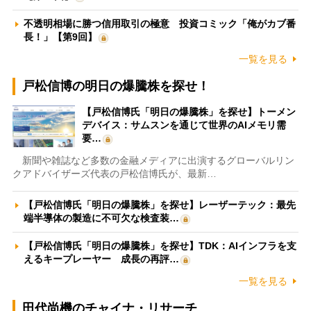
不透明相場に勝つ信用取引の極意 投資コミック「俺がカブ番
長！」【第9回】
一覧を見る
戸松信博の明日の爆騰株を探せ！
【戸松信博氏「明日の爆騰株」を探せ】トーメン
デバイス：サムスンを通じて世界のAIメモリ需
要…
新聞や雑誌など多数の金融メディアに出演するグローバルリン
クアドバイザーズ代表の戸松信博氏が、最新…
【戸松信博氏「明日の爆騰株」を探せ】レーザーテック：最先
端半導体の製造に不可欠な検査装…
【戸松信博氏「明日の爆騰株」を探せ】TDK：AIインフラを支
えるキープレーヤー 成長の再評…
一覧を見る
田代尚機のチャイナ・リサーチ