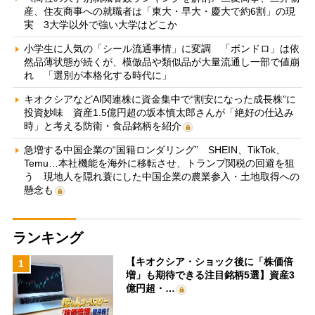
産、住友商事への就職者は「東大・早大・慶大で約6割」の現
実 3大学以外で強い大学はどこか
小学生に人気の「シール流通事情」に変調 「ボンドロ」は依
然品薄状態が続くが、模倣品や類似品が大量流通し一部で値崩
れ 「選別が本格化する時代に」
キオクシアなどAI関連株に資金集中で“割安になった成長株”に
投資妙味 資産1.5億円超の坂本慎太郎さんが「絶好の仕込み
時」と考える防衛・食品銘柄を紹介
急増する中国企業の“国籍ロンダリング” SHEIN、TikTok、
Temu…本社機能を海外に移転させ、トランプ関税の回避を狙
う 現地人を隠れ蓑にした中国企業の農業参入・土地取得への
懸念も
ランキング
【キオクシア・ショック後に「株価倍
1
増」も期待できる注目銘柄5選】資産3
億円超・…