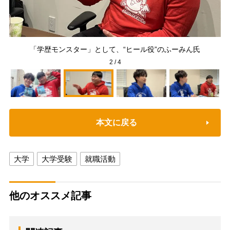
学経
び
「学歴モンスター」として、“ヒール役”のふーみん氏
2
/
4
本文に戻る
大学
大学受験
就職活動
他のオススメ記事