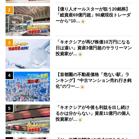
【億り人オールスターが狙う20銘柄】
2
「総資産69億円超」90歳現役トレーダ
ーから“10…
「キオクシアが再び株価10万円になる
3
日は遠い」資産3億円超のサラリーマン
投資家が…
【首都圏の不動産価格「危ない駅」ラ
4
ンキング】“中古マンション売れ行き鈍
化”のワー…
「キオクシアが今後も利益を出し続け
5
るかは分からない」資産11億円の個人
投資家が…