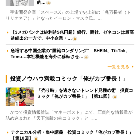
的…
宇宙開発企業「スペースX」の上場で史上初の「兆万長者（ト
リリオネア）」となったイーロン・マスク氏。…
【3メガバンクは純利益5兆円超】銀行、商社、ゼネコンは最高
益続出の一方で、中小企業・…
急増する中国企業の“国籍ロンダリング” SHEIN、TikTok、
Temu…本社機能を海外に移転させ…
一覧を見る
投資ノウハウ満載コミック「俺がカブ番長！」
「売り時」を逃さないトレンド見極め術 投資コ
ミック「俺がカブ番長！」【第11回】
かつて投資情報雑誌「マネーポスト」にて、圧倒的な情報量が
詰め込まれた「天下無敵の株コミック」とし…
テクニカル分析・集中講義 投資コミック「俺がカブ番長！」
【第10回】