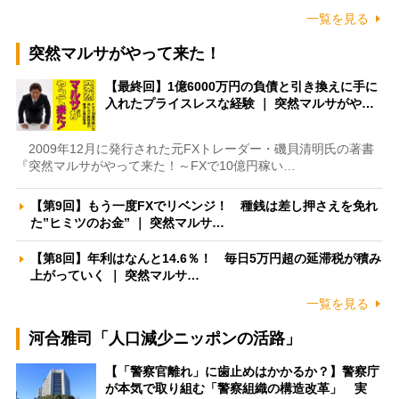
一覧を見る
突然マルサがやって来た！
【最終回】1億6000万円の負債と引き換えに手に
入れたプライスレスな経験 ｜ 突然マルサがや…
2009年12月に発行された元FXトレーダー・磯貝清明氏の著書
『突然マルサがやって来た！～FXで10億円稼い…
【第9回】もう一度FXでリベンジ！ 種銭は差し押さえを免れ
た”ヒミツのお金” ｜ 突然マルサ…
【第8回】年利はなんと14.6％！ 毎日5万円超の延滞税が積み
上がっていく ｜ 突然マルサ…
一覧を見る
河合雅司「人口減少ニッポンの活路」
【「警察官離れ」に歯止めはかかるか？】警察庁
が本気で取り組む「警察組織の構造改革」 実