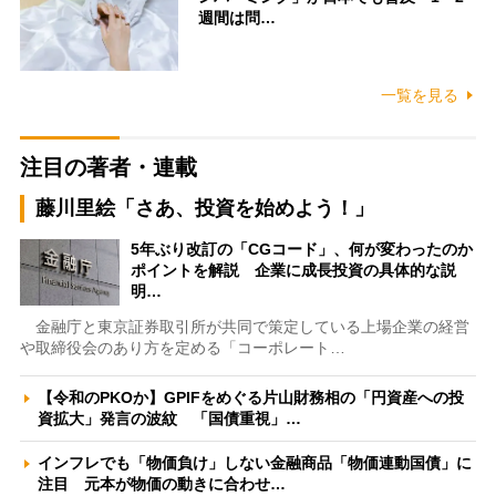
週間は問…
一覧を見る
注目の著者・連載
藤川里絵「さあ、投資を始めよう！」
5年ぶり改訂の「CGコード」、何が変わったのか
ポイントを解説 企業に成長投資の具体的な説
明…
金融庁と東京証券取引所が共同で策定している上場企業の経営
や取締役会のあり方を定める「コーポレート…
【令和のPKOか】GPIFをめぐる片山財務相の「円資産への投
資拡大」発言の波紋 「国債重視」…
インフレでも「物価負け」しない金融商品「物価連動国債」に
注目 元本が物価の動きに合わせ…