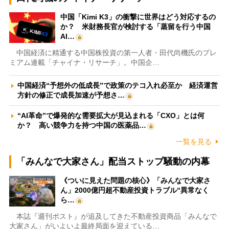
中国「Kimi K3」の衝撃に世界はどう対応するの
か？ 米財務長官が検討する「蒸留を行う中国
AI…
中国経済に精通する中国株投資の第一人者・田代尚機氏のプレ
ミアム連載「チャイナ・リサーチ」。中国企…
中国経済“予想外の低成長”で政策のテコ入れ必至か 経済運営
方針の修正で成長加速が予想さ…
“AI革命”で爆発的な需要拡大が見込まれる「CXO」とは何
か？ 高い競争力を持つ中国の医薬品…
一覧を見る
「みんなで大家さん」配当ストップ騒動の内幕
《ついに見えた問題の核心》「みんなで大家さ
ん」2000億円超不動産投資トラブル“異常なく
ら…
本誌『週刊ポスト』が追及してきた不動産投資商品「みんなで
大家さん」がいよいよ最終局面を迎えている…