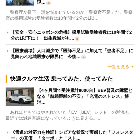
現…
警察庁が目下、頭を悩ませているのが「警察官不足」だ。警察
官の採用試験の受験者数は10年間で2分の1以…
【安全・安心ニッポンの危機】採用試験受験者数は10年間で2
分の1以下に！ 出生数減がも…
【医療崩壊】人口減少で「医師不足」に加えて「患者不足」に
見舞われ地域医療が限界に 今後…
一覧を見る
快適クルマ生活 乗ってみた、使ってみた
【4ヶ月間で受注累計6000台】BEV普及の障壁と
なる「航続距離の不安」「充電のストレス」解
消…
あれほどもてはやされていた「EV（BEV）シフト」の潮流も、
最近では減速基調になっているように見える。…
《雪道の対応力を検証》シビアな状況で実感した「フォレスタ
ー」の真価 「ターボ」と「スト…