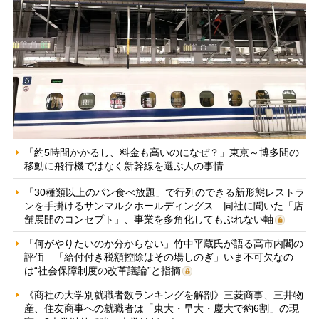
「約5時間かかるし、料金も高いのになぜ？」東京～博多間の
移動に飛行機ではなく新幹線を選ぶ人の事情
「30種類以上のパン食べ放題」で行列のできる新形態レストラ
ンを手掛けるサンマルクホールディングス 同社に聞いた「店
舗展開のコンセプト」、事業を多角化してもぶれない軸
「何がやりたいのか分からない」竹中平蔵氏が語る高市内閣の
評価 「給付付き税額控除はその場しのぎ」いま不可欠なの
は“社会保障制度の改革議論”と指摘
《商社の大学別就職者数ランキングを解剖》三菱商事、三井物
産、住友商事への就職者は「東大・早大・慶大で約6割」の現