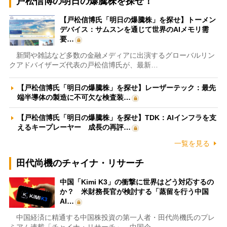
戸松信博の明日の爆騰株を探せ！
【戸松信博氏「明日の爆騰株」を探せ】トーメン
デバイス：サムスンを通じて世界のAIメモリ需
要…
新聞や雑誌など多数の金融メディアに出演するグローバルリン
クアドバイザーズ代表の戸松信博氏が、最新…
【戸松信博氏「明日の爆騰株」を探せ】レーザーテック：最先
端半導体の製造に不可欠な検査装…
【戸松信博氏「明日の爆騰株」を探せ】TDK：AIインフラを支
えるキープレーヤー 成長の再評…
一覧を見る
田代尚機のチャイナ・リサーチ
中国「Kimi K3」の衝撃に世界はどう対応するの
か？ 米財務長官が検討する「蒸留を行う中国
AI…
中国経済に精通する中国株投資の第一人者・田代尚機氏のプレ