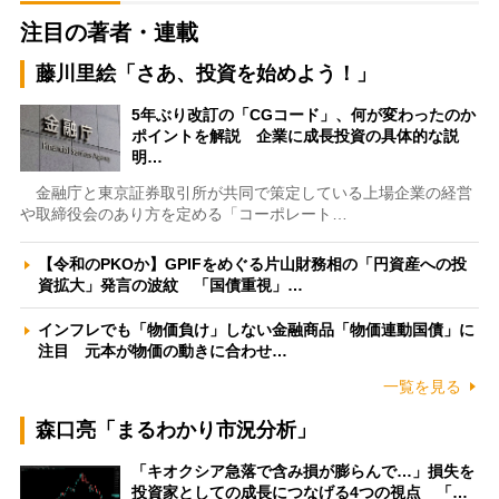
注目の著者・連載
藤川里絵「さあ、投資を始めよう！」
5年ぶり改訂の「CGコード」、何が変わったのか
ポイントを解説 企業に成長投資の具体的な説
明…
金融庁と東京証券取引所が共同で策定している上場企業の経営
や取締役会のあり方を定める「コーポレート…
【令和のPKOか】GPIFをめぐる片山財務相の「円資産への投
資拡大」発言の波紋 「国債重視」…
インフレでも「物価負け」しない金融商品「物価連動国債」に
注目 元本が物価の動きに合わせ…
一覧を見る
森口亮「まるわかり市況分析」
「キオクシア急落で含み損が膨らんで…」損失を
投資家としての成長につなげる4つの視点 「…