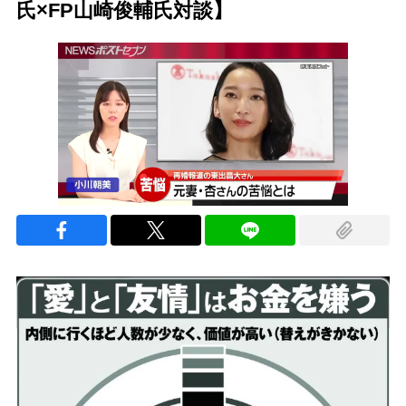
氏×FP山崎俊輔氏対談】