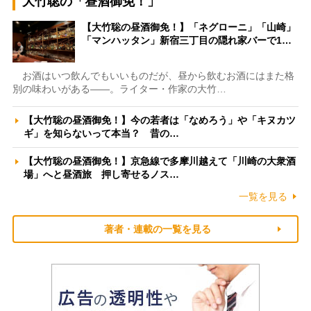
大竹聡の「昼酒御免！」
【大竹聡の昼酒御免！】「ネグローニ」「山崎」
「マンハッタン」新宿三丁目の隠れ家バーで1…
お酒はいつ飲んでもいいものだが、昼から飲むお酒にはまた格
別の味わいがある――。ライター・作家の大竹…
【大竹聡の昼酒御免！】今の若者は「なめろう」や「キヌカツ
ギ」を知らないって本当？ 昔の…
【大竹聡の昼酒御免！】京急線で多摩川越えて「川崎の大衆酒
場」へと昼酒旅 押し寄せるノス…
一覧を見る
著者・連載の一覧を見る