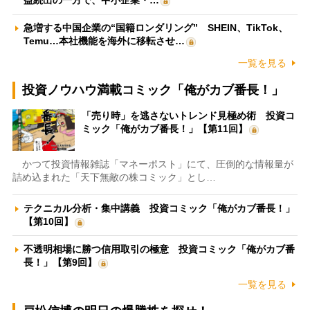
益続出の一方で、中小企業・…
急増する中国企業の“国籍ロンダリング” SHEIN、TikTok、
Temu…本社機能を海外に移転させ…
一覧を見る
投資ノウハウ満載コミック「俺がカブ番長！」
「売り時」を逃さないトレンド見極め術 投資コ
ミック「俺がカブ番長！」【第11回】
かつて投資情報雑誌「マネーポスト」にて、圧倒的な情報量が
詰め込まれた「天下無敵の株コミック」とし…
テクニカル分析・集中講義 投資コミック「俺がカブ番長！」
【第10回】
不透明相場に勝つ信用取引の極意 投資コミック「俺がカブ番
長！」【第9回】
一覧を見る