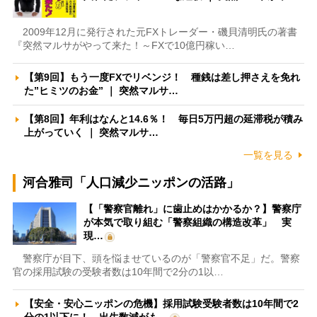
2009年12月に発行された元FXトレーダー・磯貝清明氏の著書
『突然マルサがやって来た！～FXで10億円稼い…
【第9回】もう一度FXでリベンジ！ 種銭は差し押さえを免れ
た”ヒミツのお金” ｜ 突然マルサ…
【第8回】年利はなんと14.6％！ 毎日5万円超の延滞税が積み
上がっていく ｜ 突然マルサ…
一覧を見る
河合雅司「人口減少ニッポンの活路」
【「警察官離れ」に歯止めはかかるか？】警察庁
が本気で取り組む「警察組織の構造改革」 実
現…
警察庁が目下、頭を悩ませているのが「警察官不足」だ。警察
官の採用試験の受験者数は10年間で2分の1以…
【安全・安心ニッポンの危機】採用試験受験者数は10年間で2