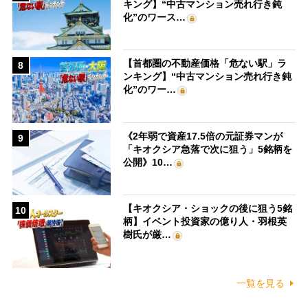
キング】“中古マンション売れ行き鈍
化”のワース…
【首都圏の不動産価格「危ない駅」ラ
8
ンキング】“中古マンション売れ行き鈍
化”のワー…
《2年弱で資産17.5倍の元証券マンが
9
「キオクシア急落で次に狙う」5銘柄を
公開》10…
【キオクシア・ショックの後に狙う5銘
10
柄】イベント投資家の億り人・羽根英
樹氏が厳…
一覧を見る