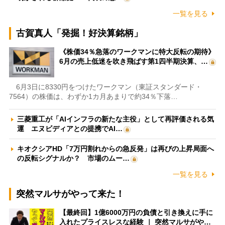
一覧を見る
古賀真人「発掘！好決算銘柄」
《株価34％急落のワークマンに特大反転の期待》
6月の売上低迷を吹き飛ばす第1四半期決算、…
6月3日に8330円をつけたワークマン（東証スタンダード・
7564）の株価は、わずか1カ月あまりで約34％下落…
三菱重工が「AIインフラの新たな主役」として再評価される気
運 エヌビディアとの提携でAI…
キオクシアHD「7万円割れからの急反発」は再びの上昇局面へ
の反転シグナルか？ 市場のムー…
一覧を見る
突然マルサがやって来た！
【最終回】1億6000万円の負債と引き換えに手に
入れたプライスレスな経験 ｜ 突然マルサがや…