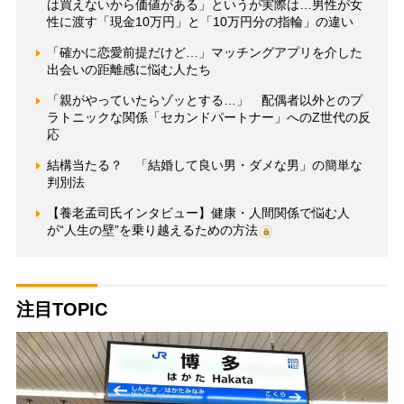
は買えないから価値がある」というが実際は…男性が女
性に渡す「現金10万円」と「10万円分の指輪」の違い
「確かに恋愛前提だけど…」マッチングアプリを介した
出会いの距離感に悩む人たち
「親がやっていたらゾッとする…」 配偶者以外とのプ
ラトニックな関係「セカンドパートナー」へのZ世代の反
応
結構当たる？ 「結婚して良い男・ダメな男」の簡単な
判別法
【養老孟司氏インタビュー】健康・人間関係で悩む人
が“人生の壁”を乗り越えるための方法
注目TOPIC