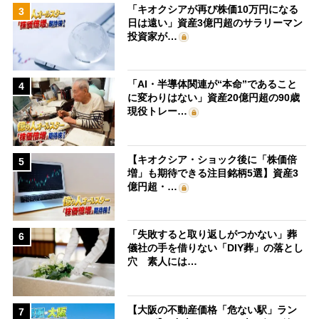
「キオクシアが再び株価10万円になる
3
日は遠い」資産3億円超のサラリーマン
投資家が…
「AI・半導体関連が“本命”であること
4
に変わりはない」資産20億円超の90歳
現役トレー…
【キオクシア・ショック後に「株価倍
5
増」も期待できる注目銘柄5選】資産3
億円超・…
「失敗すると取り返しがつかない」葬
6
儀社の手を借りない「DIY葬」の落とし
穴 素人には…
【大阪の不動産価格「危ない駅」ラン
7