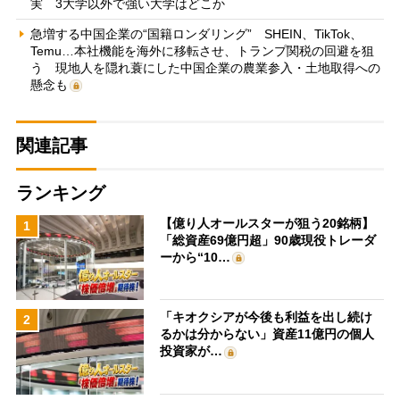
実 3大学以外で強い大学はどこか
急増する中国企業の“国籍ロンダリング” SHEIN、TikTok、
Temu…本社機能を海外に移転させ、トランプ関税の回避を狙
う 現地人を隠れ蓑にした中国企業の農業参入・土地取得への
懸念も
関連記事
ランキング
【億り人オールスターが狙う20銘柄】
1
「総資産69億円超」90歳現役トレーダ
ーから“10…
「キオクシアが今後も利益を出し続け
2
るかは分からない」資産11億円の個人
投資家が…