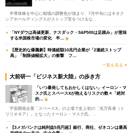
半導体株を中心に相場の調整色が強まり、7月中旬にはキオク
シアホールディングスがストップ安をつけるな…
「NYダウは高値更新、ナスダック・S&P500は足踏み」が意味
する米国株市場の変化 半…
【歴史的な爆騰劇】時価総額10兆円企業が「2連続ストップ
高」「制限値幅拡大」の衝撃 フ…
一覧を見る
大前研一「ビジネス新大陸」の歩き方
「いつ暴発してもおかしくはない」イーロン・マ
スク氏とスペースXが抱えるリスクの数々「絶対
的…
宇宙開発企業「スペースX」の上場で史上初の「兆万長者（ト
リリオネア）」となったイーロン・マスク氏。…
【3メガバンクは純利益5兆円超】銀行、商社、ゼネコンは最高