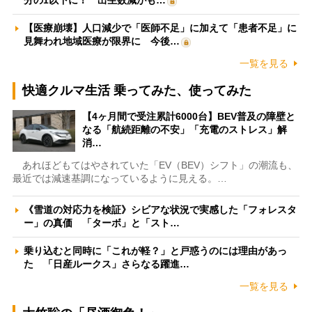
分の1以下に！ 出生数減がも…
【医療崩壊】人口減少で「医師不足」に加えて「患者不足」に
見舞われ地域医療が限界に 今後…
一覧を見る
快適クルマ生活 乗ってみた、使ってみた
【4ヶ月間で受注累計6000台】BEV普及の障壁と
なる「航続距離の不安」「充電のストレス」解
消…
あれほどもてはやされていた「EV（BEV）シフト」の潮流も、
最近では減速基調になっているように見える。…
《雪道の対応力を検証》シビアな状況で実感した「フォレスタ
ー」の真価 「ターボ」と「スト…
乗り込むと同時に「これが軽？」と戸惑うのには理由があっ
た 「日産ルークス」さらなる躍進…
一覧を見る