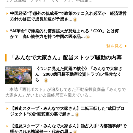
ミアム連載「チャイナ・リサーチ」。中国企…
中国経済“予想外の低成長”で政策のテコ入れ必至か 経済運営
方針の修正で成長加速が予想さ…
“AI革命”で爆発的な需要拡大が見込まれる「CXO」とは何
か？ 高い競争力を持つ中国の医薬品…
一覧を見る
「みんなで大家さん」配当ストップ騒動の内幕
《ついに見えた問題の核心》「みんなで大家さ
ん」2000億円超不動産投資トラブル“異常なく
ら…
本誌『週刊ポスト』が追及してきた不動産投資商品「みんなで
大家さん」がいよいよ最終局面を迎えている…
【独走スクープ・みんなで大家さん】二転三転した“成田プロ
ジェクト”の計画変更の裏で起き…
【追及スクープ・みんなで大家さん】独占入手“内部議事録”で
明かされる柳瀬健一・代表の思…