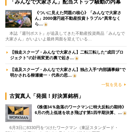
「みんなで大家さん」配当ストップ騒動の内幕
《ついに見えた問題の核心》「みんなで大家さ
ん」2000億円超不動産投資トラブル“異常なく
ら…
本誌『週刊ポスト』が追及してきた不動産投資商品「みんなで
大家さん」がいよいよ最終局面を迎えている…
【独走スクープ・みんなで大家さん】二転三転した“成田プロ
ジェクト”の計画変更の裏で起き…
【追及スクープ・みんなで大家さん】独占入手“内部議事録”で
明かされる柳瀬健一・代表の思…
一覧を見る
古賀真人「発掘！好決算銘柄」
《株価34％急落のワークマンに特大反転の期待》
6月の売上低迷を吹き飛ばす第1四半期決算、…
6月3日に8330円をつけたワークマン（東証スタンダード・