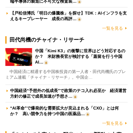
端半導体の製造に不可欠な検査装…
【戸松信博氏「明日の爆騰株」を探せ】TDK：AIインフラを支
えるキープレーヤー 成長の再評…
一覧を見る
田代尚機のチャイナ・リサーチ
中国「Kimi K3」の衝撃に世界はどう対応するの
か？ 米財務長官が検討する「蒸留を行う中国
AI…
中国経済に精通する中国株投資の第一人者・田代尚機氏のプレ
ミアム連載「チャイナ・リサーチ」。中国企…
中国経済“予想外の低成長”で政策のテコ入れ必至か 経済運営
方針の修正で成長加速が予想さ…
“AI革命”で爆発的な需要拡大が見込まれる「CXO」とは何
か？ 高い競争力を持つ中国の医薬品…
一覧を見る