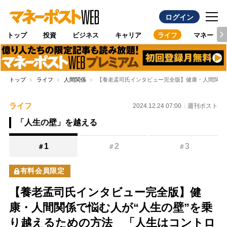
ログイン
トップ
投資
ビジネス
キャリア
ライフ
マネー
トップ
ライフ
人間関係
【養老孟司氏インタビュー完全版】健康・人間関係
ライフ
2024.12.24 07:00
週刊ポスト
「人生の壁」を越える
1
2
3
＃
＃
＃
有料会員限定
【養老孟司氏インタビュー完全版】健
康・人間関係で悩む人が“人生の壁”を乗
り越えるための方法 「人生はコントロ