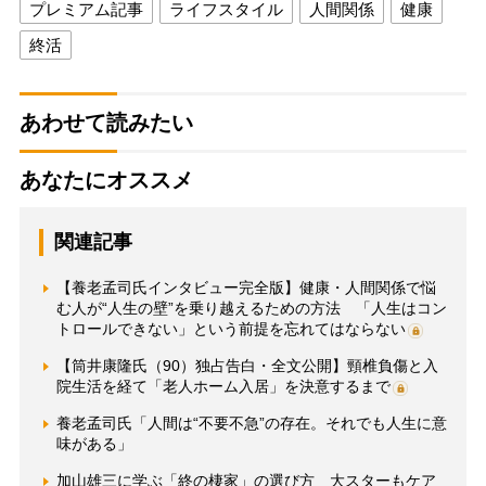
プレミアム記事
ライフスタイル
人間関係
健康
終活
あわせて読みたい
あなたにオススメ
関連記事
【養老孟司氏インタビュー完全版】健康・人間関係で悩
む人が“人生の壁”を乗り越えるための方法 「人生はコン
トロールできない」という前提を忘れてはならない
【筒井康隆氏（90）独占告白・全文公開】頸椎負傷と入
院生活を経て「老人ホーム入居」を決意するまで
養老孟司氏「人間は“不要不急”の存在。それでも人生に意
味がある」
加山雄三に学ぶ「終の棲家」の選び方 大スターもケア