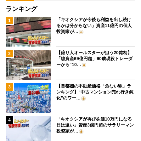
ランキング
「キオクシアが今後も利益を出し続け
1
るかは分からない」資産11億円の個人
投資家が…
【億り人オールスターが狙う20銘柄】
2
「総資産69億円超」90歳現役トレーダ
ーから“10…
【首都圏の不動産価格「危ない駅」ラ
3
ンキング】“中古マンション売れ行き鈍
化”のワー…
「キオクシアが再び株価10万円になる
4
日は遠い」資産3億円超のサラリーマン
投資家が…