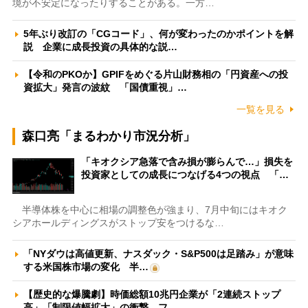
境が不安定になったりすることがある。一方…
5年ぶり改訂の「CGコード」、何が変わったのかポイントを解
説 企業に成長投資の具体的な説…
【令和のPKOか】GPIFをめぐる片山財務相の「円資産への投
資拡大」発言の波紋 「国債重視」…
一覧を見る
森口亮「まるわかり市況分析」
「キオクシア急落で含み損が膨らんで…」損失を
投資家としての成長につなげる4つの視点 「…
半導体株を中心に相場の調整色が強まり、7月中旬にはキオク
シアホールディングスがストップ安をつけるな…
「NYダウは高値更新、ナスダック・S&P500は足踏み」が意味
する米国株市場の変化 半…
【歴史的な爆騰劇】時価総額10兆円企業が「2連続ストップ
高」「制限値幅拡大」の衝撃 フ…