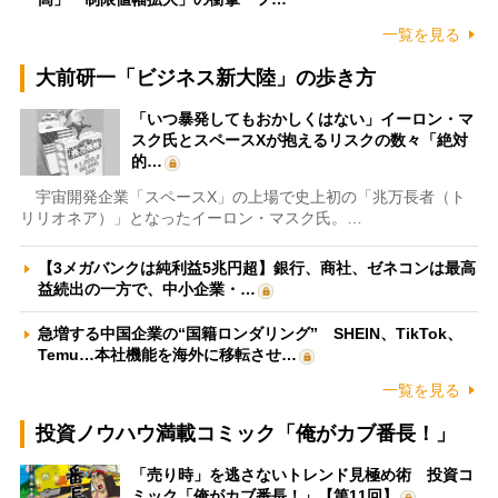
一覧を見る
大前研一「ビジネス新大陸」の歩き方
「いつ暴発してもおかしくはない」イーロン・マ
スク氏とスペースXが抱えるリスクの数々「絶対
的…
宇宙開発企業「スペースX」の上場で史上初の「兆万長者（ト
リリオネア）」となったイーロン・マスク氏。…
【3メガバンクは純利益5兆円超】銀行、商社、ゼネコンは最高
益続出の一方で、中小企業・…
急増する中国企業の“国籍ロンダリング” SHEIN、TikTok、
Temu…本社機能を海外に移転させ…
一覧を見る
投資ノウハウ満載コミック「俺がカブ番長！」
「売り時」を逃さないトレンド見極め術 投資コ
ミック「俺がカブ番長！」【第11回】