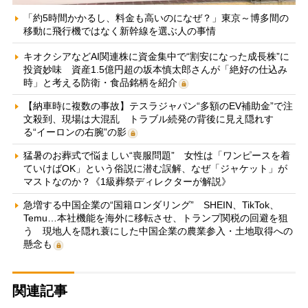
「約5時間かかるし、料金も高いのになぜ？」東京～博多間の
移動に飛行機ではなく新幹線を選ぶ人の事情
キオクシアなどAI関連株に資金集中で“割安になった成長株”に
投資妙味 資産1.5億円超の坂本慎太郎さんが「絶好の仕込み
時」と考える防衛・食品銘柄を紹介
【納車時に複数の事故】テスラジャパン“多額のEV補助金”で注
文殺到、現場は大混乱 トラブル続発の背後に見え隠れす
る“イーロンの右腕”の影
猛暑のお葬式で悩ましい“喪服問題” 女性は「ワンピースを着
ていけばOK」という俗説に潜む誤解、なぜ「ジャケット」が
マストなのか？《1級葬祭ディレクターが解説》
急増する中国企業の“国籍ロンダリング” SHEIN、TikTok、
Temu…本社機能を海外に移転させ、トランプ関税の回避を狙
う 現地人を隠れ蓑にした中国企業の農業参入・土地取得への
懸念も
関連記事