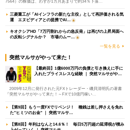
7564）の株価は、わずか1カ月あまりで約34％下落…
三菱重工が「AIインフラの新たな主役」として再評価される気
運 エヌビディアとの提携でAI…
キオクシアHD「7万円割れからの急反発」は再びの上昇局面へ
の反転シグナルか？ 市場のムー…
一覧を見る
突然マルサがやって来た！
【最終回】1億6000万円の負債と引き換えに手に
入れたプライスレスな経験 ｜ 突然マルサがや…
2009年12月に発行された元FXトレーダー・磯貝清明氏の著書
『突然マルサがやって来た！～FXで10億円稼い…
【第9回】もう一度FXでリベンジ！ 種銭は差し押さえを免れ
た”ヒミツのお金” ｜ 突然マルサ…
【第8回】年利はなんと14.6％！ 毎日5万円超の延滞税が積み
上がっていく ｜ 突然マルサ…