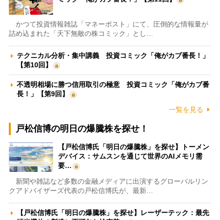
かつて投資情報雑誌「マネーポスト」にて、圧倒的な情報量が
詰め込まれた「天下無敵の株コミック」とし…
テクニカル分析・集中講義 投資コミック「俺がカブ番長！」
【第10回】
不透明相場に勝つ信用取引の極意 投資コミック「俺がカブ番
長！」【第9回】
一覧を見る
戸松信博の明日の爆騰株を探せ！
【戸松信博氏「明日の爆騰株」を探せ】トーメン
デバイス：サムスンを通じて世界のAIメモリ需
要…
新聞や雑誌など多数の金融メディアに出演するグローバルリン
クアドバイザーズ代表の戸松信博氏が、最新…
【戸松信博氏「明日の爆騰株」を探せ】レーザーテック：最先