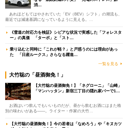
消…
あれほどもてはやされていた「EV（BEV）シフト」の潮流も、
最近では減速基調になっているように見える。…
《雪道の対応力を検証》シビアな状況で実感した「フォレスタ
ー」の真価 「ターボ」と「スト…
乗り込むと同時に「これが軽？」と戸惑うのには理由があっ
た 「日産ルークス」さらなる躍進…
一覧を見る
大竹聡の「昼酒御免！」
【大竹聡の昼酒御免！】「ネグローニ」「山崎」
「マンハッタン」新宿三丁目の隠れ家バーで1…
お酒はいつ飲んでもいいものだが、昼から飲むお酒にはまた格
別の味わいがある――。ライター・作家の大竹…
【大竹聡の昼酒御免！】今の若者は「なめろう」や「キヌカツ