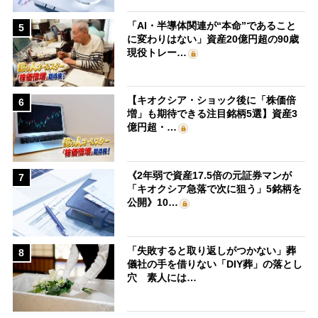
「AI・半導体関連が“本命”であること
5
に変わりはない」資産20億円超の90歳
現役トレー…
【キオクシア・ショック後に「株価倍
6
増」も期待できる注目銘柄5選】資産3
億円超・…
《2年弱で資産17.5倍の元証券マンが
7
「キオクシア急落で次に狙う」5銘柄を
公開》10…
「失敗すると取り返しがつかない」葬
8
儀社の手を借りない「DIY葬」の落とし
穴 素人には…