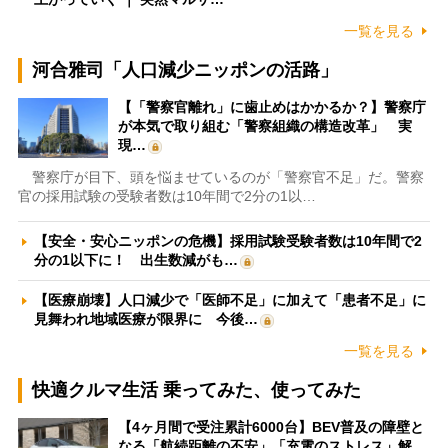
一覧を見る
河合雅司「人口減少ニッポンの活路」
【「警察官離れ」に歯止めはかかるか？】警察庁
が本気で取り組む「警察組織の構造改革」 実
現…
警察庁が目下、頭を悩ませているのが「警察官不足」だ。警察
官の採用試験の受験者数は10年間で2分の1以…
【安全・安心ニッポンの危機】採用試験受験者数は10年間で2
分の1以下に！ 出生数減がも…
【医療崩壊】人口減少で「医師不足」に加えて「患者不足」に
見舞われ地域医療が限界に 今後…
一覧を見る
快適クルマ生活 乗ってみた、使ってみた
【4ヶ月間で受注累計6000台】BEV普及の障壁と
なる「航続距離の不安」「充電のストレス」解