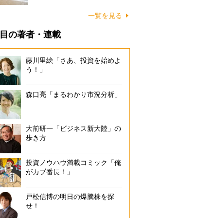
に…
一覧を見る
目の著者・連載
藤川里絵「さあ、投資を始めよ
う！」
森口亮「まるわかり市況分析」
大前研一「ビジネス新大陸」の
歩き方
投資ノウハウ満載コミック「俺
がカブ番長！」
戸松信博の明日の爆騰株を探
せ！