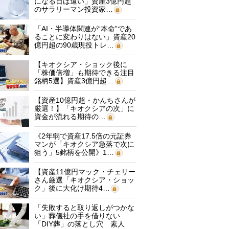
になる日は遠い」資産3億円超
のサラリーマン投資家…
「AI・半導体関連が“本命”であ
ることに変わりはない」資産20
億円超の90歳現役トレ…
【キオクシア・ショック後に
「株価倍増」も期待できる注目
銘柄5選】資産3億円超…
【資産10億円超・かんちさんが
厳選！】「キオクシアの次」に
資金が流れる期待の…
《2年弱で資産17.5倍の元証券
マンが「キオクシア急落で次に
狙う」5銘柄を公開》1…
【資産11億円マック・チェリー
さん厳選「キオクシア・ショッ
ク」後に大化け期待4…
「失敗すると取り返しがつかな
い」葬儀社の手を借りない
「DIY葬」の落とし穴 素人