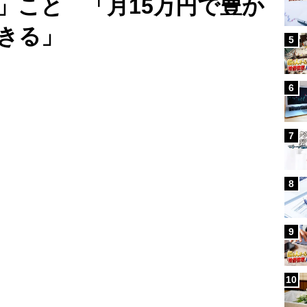
”」こと 「月15万円で豊か
きる」
5
6
7
8
9
10