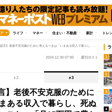
ア
ライフ
マネー
住まい・不動産
家計
トレ
【森永卓郎氏が提言】老後不安克服のために考えるべきは「いまある収入で暮らし、死ぬまでに“使い切る”」こと 「月15万円で豊かな暮らしは実現できる」
ラ
1
2024.12.30 07:00
週刊ポスト
2
2
3
＃
＃
言】老後不安克服のために
3
まある収入で暮らし、死ぬ
4