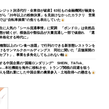
レジット決済代行・全東信が破産】63社もの金融機関が融資を
がら「20年以上の粉飾決算」を見抜けなかったカラクリ 営業
では“自転車操業”の焦りも表出していた
生に人気の「シール流通事情」に変調 「ボンドロ」は依然品
態が続くが、模倣品や類似品が大量流通し一部で値崩れ 「選
本格化する時代に」
0種類以上のパン食べ放題」で行列のできる新形態レストランを
けるサンマルクホールディングス 同社に聞いた「店舗展開の
セプト」、事業を多角化してもぶれない軸
する中国企業の“国籍ロンダリング” SHEIN、TikTok、
mu…本社機能を海外に移転させ、トランプ関税の回避を狙う
人を隠れ蓑にした中国企業の農業参入・土地取得への懸念も