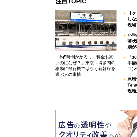
注目TOPIC
【ク
しな
現場
小学
薄状
別が
「約5時間かかるし、料金も高
「3
いのになぜ？」東京～博多間の
手掛
移動に飛行機ではなく新幹線を
コン
選ぶ人の事情
急増
Te
現地