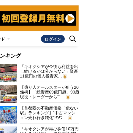
ンド
ログイン
ンキング
「キオクシアが今後も利益を出
し続けるかは分からない」資産
11億円の個人投資家…
【億り人オールスターが狙う20
銘柄】「総資産69億円超」90歳
現役トレーダーから“1…
【首都圏の不動産価格「危ない
駅」ランキング】“中古マンシ
ョン売れ行き鈍化”のワ…
「キオクシアが再び株価10万円