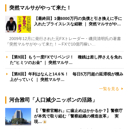
突然マルサがやって来た！
【最終回】1億6000万円の負債と引き換えに手に
入れたプライスレスな経験 ｜ 突然マルサがや…
2009年12月に発行された元FXトレーダー・磯貝清明氏の著書
『突然マルサがやって来た！～FXで10億円稼い…
【第9回】もう一度FXでリベンジ！ 種銭は差し押さえを免れ
た”ヒミツのお金” ｜ 突然マルサ…
【第8回】年利はなんと14.6％！ 毎日5万円超の延滞税が積み
上がっていく ｜ 突然マルサ…
一覧を見る
河合雅司「人口減少ニッポンの活路」
【「警察官離れ」に歯止めはかかるか？】警察庁
が本気で取り組む「警察組織の構造改革」 実
現…