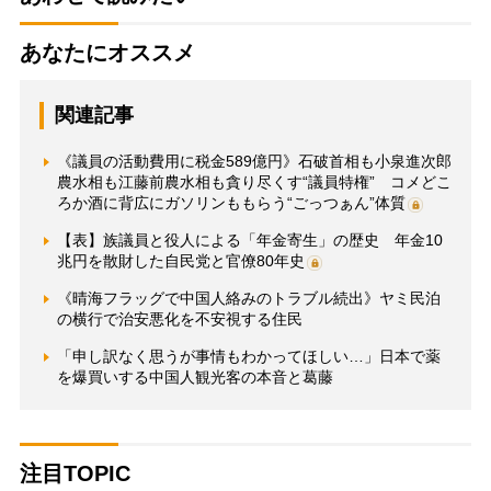
あなたにオススメ
関連記事
《議員の活動費用に税金589億円》石破首相も小泉進次郎
農水相も江藤前農水相も貪り尽くす“議員特権” コメどこ
ろか酒に背広にガソリンももらう“ごっつぁん”体質
【表】族議員と役人による「年金寄生」の歴史 年金10
兆円を散財した自民党と官僚80年史
《晴海フラッグで中国人絡みのトラブル続出》ヤミ民泊
の横行で治安悪化を不安視する住民
「申し訳なく思うが事情もわかってほしい…」日本で薬
を爆買いする中国人観光客の本音と葛藤
注目TOPIC