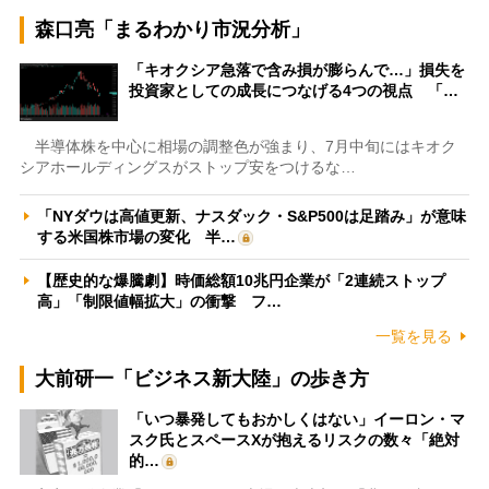
森口亮「まるわかり市況分析」
「キオクシア急落で含み損が膨らんで…」損失を
投資家としての成長につなげる4つの視点 「…
半導体株を中心に相場の調整色が強まり、7月中旬にはキオク
シアホールディングスがストップ安をつけるな…
「NYダウは高値更新、ナスダック・S&P500は足踏み」が意味
する米国株市場の変化 半…
【歴史的な爆騰劇】時価総額10兆円企業が「2連続ストップ
高」「制限値幅拡大」の衝撃 フ…
一覧を見る
大前研一「ビジネス新大陸」の歩き方
「いつ暴発してもおかしくはない」イーロン・マ
スク氏とスペースXが抱えるリスクの数々「絶対
的…