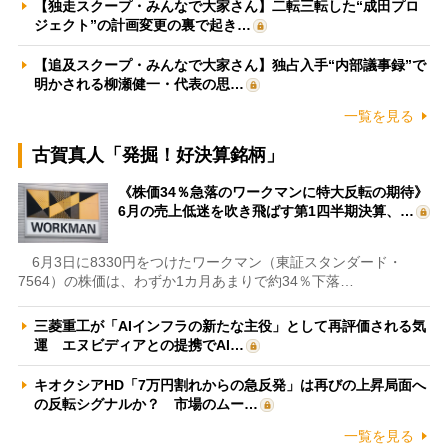
【独走スクープ・みんなで大家さん】二転三転した“成田プロ
ジェクト”の計画変更の裏で起き…
【追及スクープ・みんなで大家さん】独占入手“内部議事録”で
明かされる柳瀬健一・代表の思…
一覧を見る
古賀真人「発掘！好決算銘柄」
《株価34％急落のワークマンに特大反転の期待》
6月の売上低迷を吹き飛ばす第1四半期決算、…
6月3日に8330円をつけたワークマン（東証スタンダード・
7564）の株価は、わずか1カ月あまりで約34％下落…
三菱重工が「AIインフラの新たな主役」として再評価される気
運 エヌビディアとの提携でAI…
キオクシアHD「7万円割れからの急反発」は再びの上昇局面へ
の反転シグナルか？ 市場のムー…
一覧を見る