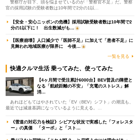
警察庁が目下、頭を悩ませているのが「警察官不足」だ。警察
官の採用試験の受験者数は10年間で2分の1以…
【安全・安心ニッポンの危機】採用試験受験者数は10年間で2
分の1以下に！ 出生数減がも…
【医療崩壊】人口減少で「医師不足」に加えて「患者不足」に
見舞われ地域医療が限界に 今後…
一覧を見る
快適クルマ生活 乗ってみた、使ってみた
【4ヶ月間で受注累計6000台】BEV普及の障壁と
なる「航続距離の不安」「充電のストレス」解
消…
あれほどもてはやされていた「EV（BEV）シフト」の潮流も、
最近では減速基調になっているように見える。…
《雪道の対応力を検証》シビアな状況で実感した「フォレスタ
ー」の真価 「ターボ」と「スト…