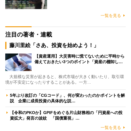
一覧を見る
注目の著者・連載
藤川里絵「さあ、投資を始めよう！」
【資産運用】大災害時に慌てないために平時から
備えておきたい3つのポイント「資産の棚卸し…
大規模な災害が起きると、株式市場が大きく動いたり、取引環
境が不安定になったりすることがある。一方…
5年ぶり改訂の「CGコード」、何が変わったのかポイントを解
説 企業に成長投資の具体的な説…
【令和のPKOか】GPIFをめぐる片山財務相の「円資産への投
資拡大」発言の波紋 「国債重視」…
一覧を見る