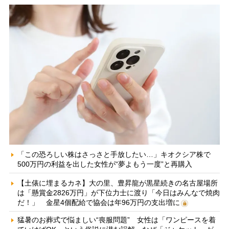
「この恐ろしい株はさっさと手放したい…」キオクシア株で
500万円の利益を出した女性が“夢よもう一度”と再購入
【土俵に埋まるカネ】大の里、豊昇龍が黒星続きの名古屋場所
は「懸賞金2826万円」が下位力士に渡り「今日はみんなで焼肉
だ！」 金星4個配給で協会は年96万円の支出増に
猛暑のお葬式で悩ましい“喪服問題” 女性は「ワンピースを着