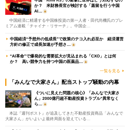
か？ 米財務長官が検討する「蒸留を行う中国
AI…
中国経済に精通する中国株投資の第一人者・田代尚機氏のプレ
ミアム連載「チャイナ・リサーチ」。中国企…
中国経済“予想外の低成長”で政策のテコ入れ必至か 経済運営
方針の修正で成長加速が予想さ…
“AI革命”で爆発的な需要拡大が見込まれる「CXO」とは何
か？ 高い競争力を持つ中国の医薬品…
一覧を見る
「みんなで大家さん」配当ストップ騒動の内幕
《ついに見えた問題の核心》「みんなで大家さ
ん」2000億円超不動産投資トラブル“異常なく
ら…
本誌『週刊ポスト』が追及してきた不動産投資商品「みんなで
大家さん」がいよいよ最終局面を迎えている…