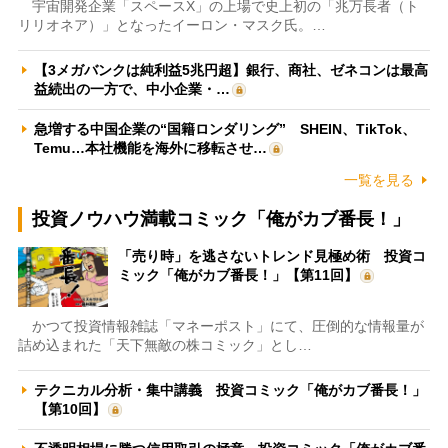
宇宙開発企業「スペースX」の上場で史上初の「兆万長者（ト
リリオネア）」となったイーロン・マスク氏。…
【3メガバンクは純利益5兆円超】銀行、商社、ゼネコンは最高
益続出の一方で、中小企業・…
急増する中国企業の“国籍ロンダリング” SHEIN、TikTok、
Temu…本社機能を海外に移転させ…
一覧を見る
投資ノウハウ満載コミック「俺がカブ番長！」
「売り時」を逃さないトレンド見極め術 投資コ
ミック「俺がカブ番長！」【第11回】
かつて投資情報雑誌「マネーポスト」にて、圧倒的な情報量が
詰め込まれた「天下無敵の株コミック」とし…
テクニカル分析・集中講義 投資コミック「俺がカブ番長！」
【第10回】