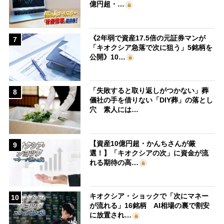
億円超・…
《2年弱で資産17.5倍の元証券マンが
7
「キオクシア急落で次に狙う」5銘柄を
公開》10…
「失敗すると取り返しがつかない」葬
8
儀社の手を借りない「DIY葬」の落とし
穴 素人には…
【資産10億円超・かんちさんが厳
9
選！】「キオクシアの次」に資金が流
れる期待の高…
キオクシア・ショックで「次にマネー
10
が流れる」16銘柄 AI相場の裏で割安
に放置され…