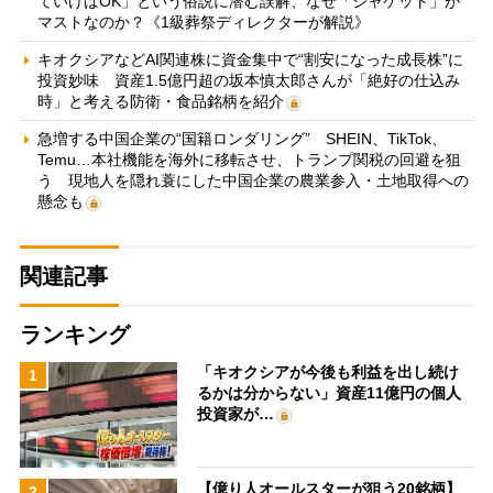
ていけばOK」という俗説に潜む誤解、なぜ「ジャケット」が
マストなのか？《1級葬祭ディレクターが解説》
キオクシアなどAI関連株に資金集中で“割安になった成長株”に
投資妙味 資産1.5億円超の坂本慎太郎さんが「絶好の仕込み
時」と考える防衛・食品銘柄を紹介
急増する中国企業の“国籍ロンダリング” SHEIN、TikTok、
Temu…本社機能を海外に移転させ、トランプ関税の回避を狙
う 現地人を隠れ蓑にした中国企業の農業参入・土地取得への
懸念も
関連記事
ランキング
「キオクシアが今後も利益を出し続け
1
るかは分からない」資産11億円の個人
投資家が…
【億り人オールスターが狙う20銘柄】
2