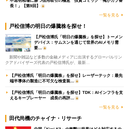
不透明相場に勝つ信用取引の極意 投資コミック「俺がカブ番
長！」【第9回】
一覧を見る
戸松信博の明日の爆騰株を探せ！
【戸松信博氏「明日の爆騰株」を探せ】トーメン
デバイス：サムスンを通じて世界のAIメモリ需
要…
新聞や雑誌など多数の金融メディアに出演するグローバルリン
クアドバイザーズ代表の戸松信博氏が、最新…
【戸松信博氏「明日の爆騰株」を探せ】レーザーテック：最先
端半導体の製造に不可欠な検査装…
【戸松信博氏「明日の爆騰株」を探せ】TDK：AIインフラを支
えるキープレーヤー 成長の再評…
一覧を見る
田代尚機のチャイナ・リサーチ
中国「Kimi K3」の衝撃に世界はどう対応するの