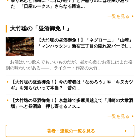
乗り込むと同時に「これが軽？」と戸惑うのには理由があっ
た 「日産ルークス」さらなる躍進…
一覧を見る
大竹聡の「昼酒御免！」
【大竹聡の昼酒御免！】「ネグローニ」「山崎」
「マンハッタン」新宿三丁目の隠れ家バーで1…
お酒はいつ飲んでもいいものだが、昼から飲むお酒にはまた格
別の味わいがある――。ライター・作家の大竹…
【大竹聡の昼酒御免！】今の若者は「なめろう」や「キヌカツ
ギ」を知らないって本当？ 昔の…
【大竹聡の昼酒御免！】京急線で多摩川越えて「川崎の大衆酒
場」へと昼酒旅 押し寄せるノス…
一覧を見る
著者・連載の一覧を見る