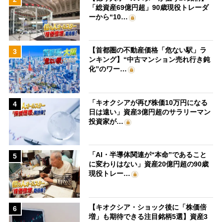
「総資産69億円超」90歳現役トレーダ
ーから“10…
【首都圏の不動産価格「危ない駅」ラ
3
ンキング】“中古マンション売れ行き鈍
化”のワー…
「キオクシアが再び株価10万円になる
4
日は遠い」資産3億円超のサラリーマン
投資家が…
「AI・半導体関連が“本命”であること
5
に変わりはない」資産20億円超の90歳
現役トレー…
【キオクシア・ショック後に「株価倍
6
増」も期待できる注目銘柄5選】資産3