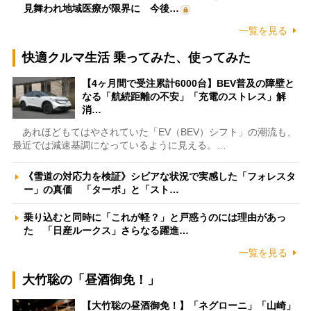
見舞われ地域医療が限界に 今後…
一覧を見る
快適クルマ生活 乗ってみた、使ってみた
【4ヶ月間で受注累計6000台】BEV普及の障壁と
なる「航続距離の不安」「充電のストレス」解
消…
あれほどもてはやされていた「EV（BEV）シフト」の潮流も、
最近では減速基調になっているように見える。…
《雪道の対応力を検証》シビアな状況で実感した「フォレスタ
ー」の真価 「ターボ」と「スト…
乗り込むと同時に「これが軽？」と戸惑うのには理由があっ
た 「日産ルークス」さらなる躍進…
一覧を見る
大竹聡の「昼酒御免！」
【大竹聡の昼酒御免！】「ネグローニ」「山崎」