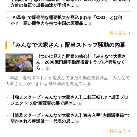
方針の修正で成長加速が予想さ…
“AI革命”で爆発的な需要拡大が見込まれる「CXO」とは何
か？ 高い競争力を持つ中国の医薬品…
一覧を見る
「みんなで大家さん」配当ストップ騒動の内幕
《ついに見えた問題の核心》「みんなで大家さ
ん」2000億円超不動産投資トラブル“異常なく
ら…
本誌『週刊ポスト』が追及してきた不動産投資商品「みんなで
大家さん」がいよいよ最終局面を迎えている…
【独走スクープ・みんなで大家さん】二転三転した“成田プロ
ジェクト”の計画変更の裏で起き…
【追及スクープ・みんなで大家さん】独占入手“内部議事録”で
明かされる柳瀬健一・代表の思…
一覧を見る