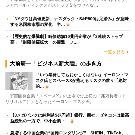
シアホールディングスがストップ安をつけるな…
「NYダウは高値更新、ナスダック・S&P500は足踏み」が意味
する米国株市場の変化 半…
【歴史的な爆騰劇】時価総額10兆円企業が「2連続ストップ
高」「制限値幅拡大」の衝撃 フ…
一覧を見る
大前研一「ビジネス新大陸」の歩き方
「いつ暴発してもおかしくはない」イーロン・マ
スク氏とスペースXが抱えるリスクの数々「絶対
的…
宇宙開発企業「スペースX」の上場で史上初の「兆万長者（ト
リリオネア）」となったイーロン・マスク氏。…
【3メガバンクは純利益5兆円超】銀行、商社、ゼネコンは最高
益続出の一方で、中小企業・…
急増する中国企業の“国籍ロンダリング” SHEIN、TikTok、