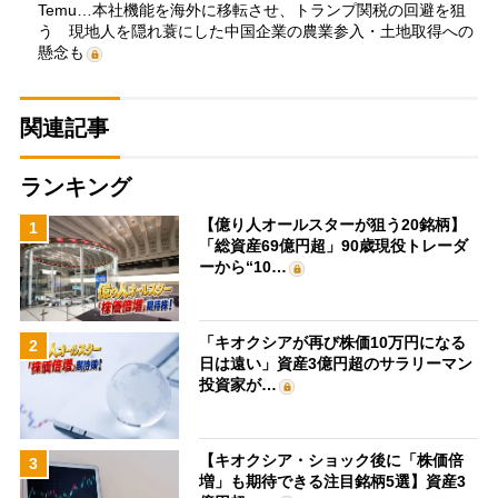
Temu…本社機能を海外に移転させ、トランプ関税の回避を狙
う 現地人を隠れ蓑にした中国企業の農業参入・土地取得への
懸念も
関連記事
ランキング
【億り人オールスターが狙う20銘柄】
1
「総資産69億円超」90歳現役トレーダ
ーから“10…
「キオクシアが再び株価10万円になる
2
日は遠い」資産3億円超のサラリーマン
投資家が…
【キオクシア・ショック後に「株価倍
3
増」も期待できる注目銘柄5選】資産3