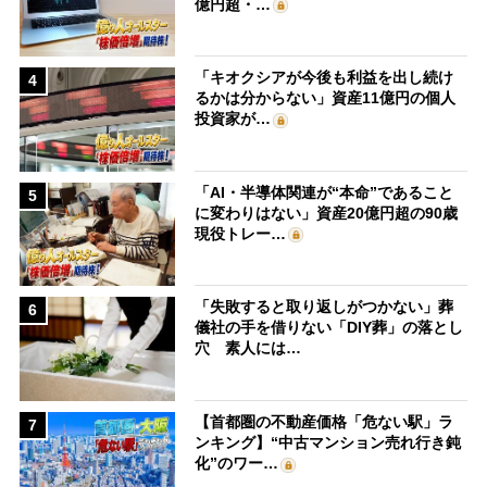
億円超・…
「キオクシアが今後も利益を出し続け
4
るかは分からない」資産11億円の個人
投資家が…
「AI・半導体関連が“本命”であること
5
に変わりはない」資産20億円超の90歳
現役トレー…
「失敗すると取り返しがつかない」葬
6
儀社の手を借りない「DIY葬」の落とし
穴 素人には…
【首都圏の不動産価格「危ない駅」ラ
7
ンキング】“中古マンション売れ行き鈍
化”のワー…