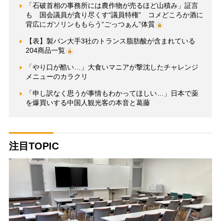
「石破首相の事務所には農作物が売るほど山積み」証言
も 国会議員が貪り尽くす“議員特権” コメどころか酒に
背広にガソリンももらう“ごっつぁん”体質
【表】製パン大手3社のトランス脂肪酸が含まれている
204商品一覧
「やり口が酷い…」大食いマニアが撃沈したチャレンジ
メニューのカラクリ
「申し訳なく思うが事情もわかってほしい…」日本で薬
を爆買いする中国人観光客の本音と葛藤
注目TOPIC