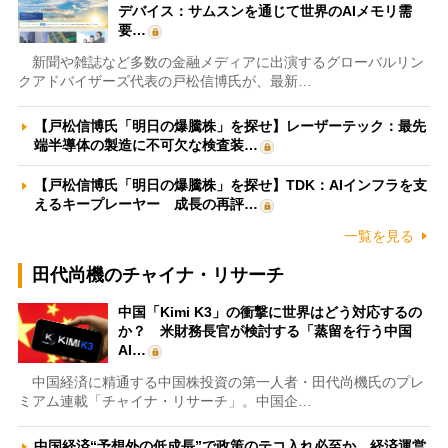
デバイス：サムスンを通じて世界のAIメモリ需
要…
新聞や雑誌など多数の金融メディアに出演するグローバルリン
クアドバイザーズ代表の戸松信博氏が、最新…
【戸松信博氏「明日の爆騰株」を探せ】レーザーテック：最先
端半導体の製造に不可欠な検査装…
【戸松信博氏「明日の爆騰株」を探せ】TDK：AIインフラを支
えるキープレーヤー 成長の再評…
一覧を見る
田代尚機のチャイナ・リサーチ
中国「Kimi K3」の衝撃に世界はどう対応するの
か？ 米財務長官が検討する「蒸留を行う中国
AI…
中国経済に精通する中国株投資の第一人者・田代尚機氏のプレ
ミアム連載「チャイナ・リサーチ」。中国企…
中国経済“予想外の低成長”で政策のテコ入れ必至か 経済運営