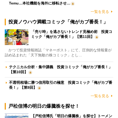
Temu…本社機能を海外に移転させ…
一覧を見る
投資ノウハウ満載コミック「俺がカブ番長！」
「売り時」を逃さないトレンド見極め術 投資コ
ミック「俺がカブ番長！」【第11回】
かつて投資情報雑誌「マネーポスト」にて、圧倒的な情報量が
詰め込まれた「天下無敵の株コミック」とし…
テクニカル分析・集中講義 投資コミック「俺がカブ番長！」
【第10回】
不透明相場に勝つ信用取引の極意 投資コミック「俺がカブ番
長！」【第9回】
一覧を見る
戸松信博の明日の爆騰株を探せ！
【戸松信博氏「明日の爆騰株」を探せ】トーメン