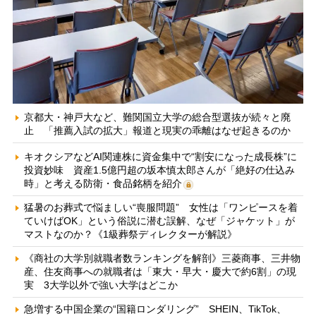
京都大・神戸大など、難関国立大学の総合型選抜が続々と廃
止 「推薦入試の拡大」報道と現実の乖離はなぜ起きるのか
キオクシアなどAI関連株に資金集中で“割安になった成長株”に
投資妙味 資産1.5億円超の坂本慎太郎さんが「絶好の仕込み
時」と考える防衛・食品銘柄を紹介
猛暑のお葬式で悩ましい“喪服問題” 女性は「ワンピースを着
ていけばOK」という俗説に潜む誤解、なぜ「ジャケット」が
マストなのか？《1級葬祭ディレクターが解説》
《商社の大学別就職者数ランキングを解剖》三菱商事、三井物
産、住友商事への就職者は「東大・早大・慶大で約6割」の現
実 3大学以外で強い大学はどこか
急増する中国企業の“国籍ロンダリング” SHEIN、TikTok、