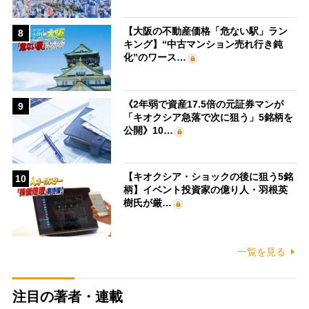
【大阪の不動産価格「危ない駅」ラン
8
キング】“中古マンション売れ行き鈍
化”のワース…
《2年弱で資産17.5倍の元証券マンが
9
「キオクシア急落で次に狙う」5銘柄を
公開》10…
【キオクシア・ショックの後に狙う5銘
10
柄】イベント投資家の億り人・羽根英
樹氏が厳…
一覧を見る
注目の著者・連載