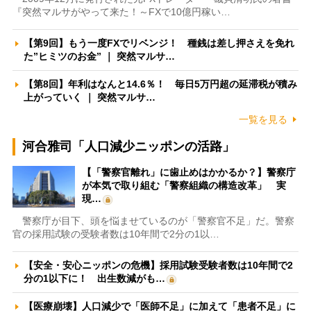
『突然マルサがやって来た！～FXで10億円稼い…
【第9回】もう一度FXでリベンジ！ 種銭は差し押さえを免れ
た”ヒミツのお金” ｜ 突然マルサ…
【第8回】年利はなんと14.6％！ 毎日5万円超の延滞税が積み
上がっていく ｜ 突然マルサ…
一覧を見る
河合雅司「人口減少ニッポンの活路」
【「警察官離れ」に歯止めはかかるか？】警察庁
が本気で取り組む「警察組織の構造改革」 実
現…
警察庁が目下、頭を悩ませているのが「警察官不足」だ。警察
官の採用試験の受験者数は10年間で2分の1以…
【安全・安心ニッポンの危機】採用試験受験者数は10年間で2
分の1以下に！ 出生数減がも…
【医療崩壊】人口減少で「医師不足」に加えて「患者不足」に