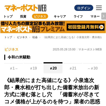
ログイン
トップ
投資
ビジネス
キャリア
ライフ
マネー
トップ
ビジネス
社会
《結果的にまた高値になる》小泉進次郎・農水相が打
ビジネス
2025.05.28 15:00
マネーポストWEB
令和の米騒動
1
19
20
21
30
＃
～
＃
＃
＃
～
＃
《結果的にまた高値になる》小泉進次
郎・農水相が打ち出した備蓄米放出の新
方式に潜む落とし穴 「備蓄米が尽きて
コメ価格が上がるのを待つ」業者の思惑