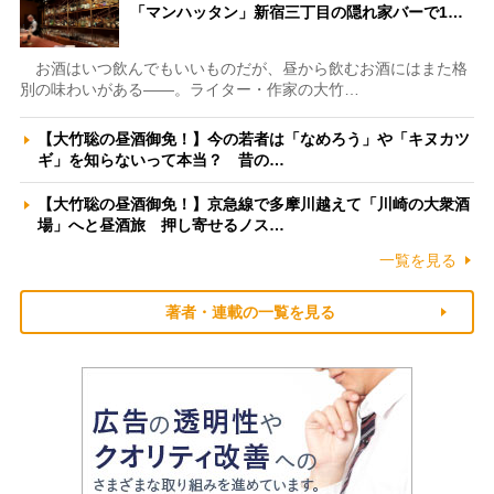
「マンハッタン」新宿三丁目の隠れ家バーで1…
お酒はいつ飲んでもいいものだが、昼から飲むお酒にはまた格
別の味わいがある――。ライター・作家の大竹…
【大竹聡の昼酒御免！】今の若者は「なめろう」や「キヌカツ
ギ」を知らないって本当？ 昔の…
【大竹聡の昼酒御免！】京急線で多摩川越えて「川崎の大衆酒
場」へと昼酒旅 押し寄せるノス…
一覧を見る
著者・連載の一覧を見る