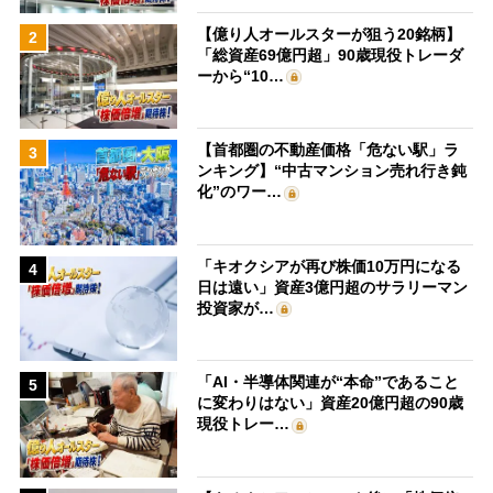
【億り人オールスターが狙う20銘柄】
2
「総資産69億円超」90歳現役トレーダ
ーから“10…
【首都圏の不動産価格「危ない駅」ラ
3
ンキング】“中古マンション売れ行き鈍
化”のワー…
「キオクシアが再び株価10万円になる
4
日は遠い」資産3億円超のサラリーマン
投資家が…
「AI・半導体関連が“本命”であること
5
に変わりはない」資産20億円超の90歳
現役トレー…