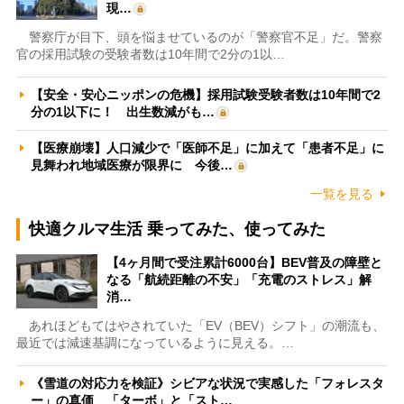
現…
警察庁が目下、頭を悩ませているのが「警察官不足」だ。警察
官の採用試験の受験者数は10年間で2分の1以…
【安全・安心ニッポンの危機】採用試験受験者数は10年間で2
分の1以下に！ 出生数減がも…
【医療崩壊】人口減少で「医師不足」に加えて「患者不足」に
見舞われ地域医療が限界に 今後…
一覧を見る
快適クルマ生活 乗ってみた、使ってみた
【4ヶ月間で受注累計6000台】BEV普及の障壁と
なる「航続距離の不安」「充電のストレス」解
消…
あれほどもてはやされていた「EV（BEV）シフト」の潮流も、
最近では減速基調になっているように見える。…
《雪道の対応力を検証》シビアな状況で実感した「フォレスタ
ー」の真価 「ターボ」と「スト…