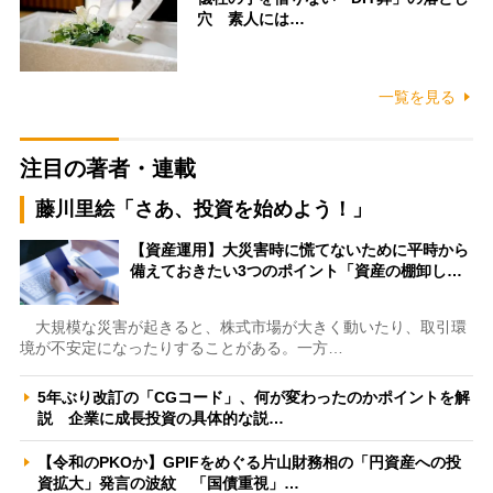
穴 素人には…
一覧を見る
注目の著者・連載
藤川里絵「さあ、投資を始めよう！」
【資産運用】大災害時に慌てないために平時から
備えておきたい3つのポイント「資産の棚卸し…
大規模な災害が起きると、株式市場が大きく動いたり、取引環
境が不安定になったりすることがある。一方…
5年ぶり改訂の「CGコード」、何が変わったのかポイントを解
説 企業に成長投資の具体的な説…
【令和のPKOか】GPIFをめぐる片山財務相の「円資産への投
資拡大」発言の波紋 「国債重視」…