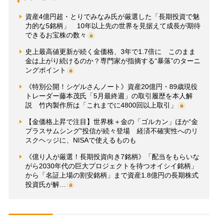
資産4億円超・とりでみなみ氏が厳選した「長期投資で魅
力的な5銘柄」 10年以上先の世界を見据えて成長が期待
できるお宝株の数々
史上最高値更新が続く金価格、3年で1.7倍に このまま
金は上がり続けるのか？専門家が指摘する“暴落”のターニ
ングポイント
《特別公開！シゲルさんノート》資産20億円・89歳現役
トレーダー藤本茂氏「5月最終週」の取引履歴を本人解
説 竹内製作所は「これまでに4800回以上取引」
【金価格上昇で注目】世界株＋金の「ゴルカン」ほか“金
プラスサムシング”投信が続々登場 経済不確実性へのリ
スクヘッジに、NISAで使えるものも
《億り人が厳選！長期投資向き7銘柄》「配当をもらいな
がら2030年代の巨大プロジェクトを待つオイシイ銘柄」
から「名証上場の割安銘柄」まで資産1.8億円の長期株式
投資氏が解…