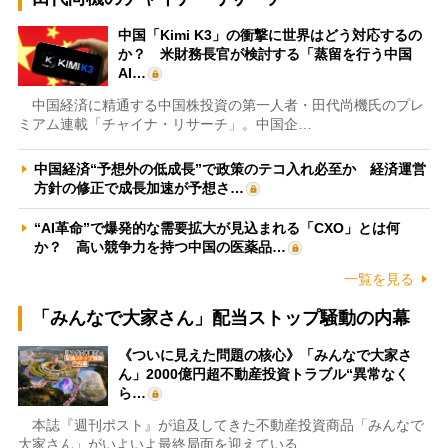
中国「Kimi K3」の衝撃に世界はどう対応するの
か？ 米財務長官が検討する「蒸留を行う中国
AI…
中国経済に精通する中国株投資の第一人者・田代尚機氏のプレ
ミアム連載「チャイナ・リサーチ」。中国企…
中国経済“予想外の低成長”で政策のテコ入れ必至か 経済運営
方針の修正で成長加速が予想さ…
“AI革命”で爆発的な需要拡大が見込まれる「CXO」とは何
か？ 高い競争力を持つ中国の医薬品…
一覧を見る
「みんなで大家さん」配当ストップ騒動の内幕
《ついに見えた問題の核心》「みんなで大家さ
ん」2000億円超不動産投資トラブル“異常なく
ら…
本誌『週刊ポスト』が追及してきた不動産投資商品「みんなで
大家さん」がいよいよ最終局面を迎えている…