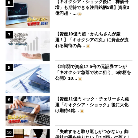
【キオクシア・ショック後に「株価倍
6
増」も期待できる注目銘柄5選】資産3
億円超・…
【資産10億円超・かんちさんが厳
7
選！】「キオクシアの次」に資金が流
れる期待の高…
《2年弱で資産17.5倍の元証券マンが
8
「キオクシア急落で次に狙う」5銘柄を
公開》10…
【資産11億円マック・チェリーさん厳
9
選「キオクシア・ショック」後に大化
け期待4銘…
「失敗すると取り返しがつかない」葬
10
儀社の手を借りない「DIY葬」の落とし