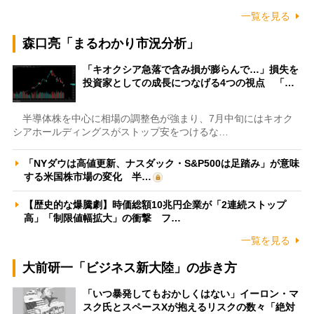
一覧を見る
森口亮「まるわかり市況分析」
「キオクシア急落で含み損が膨らんで…」損失を
投資家としての成長につなげる4つの視点 「…
半導体株を中心に相場の調整色が強まり、7月中旬にはキオク
シアホールディングスがストップ安をつけるな…
「NYダウは高値更新、ナスダック・S&P500は足踏み」が意味
する米国株市場の変化 半…
【歴史的な爆騰劇】時価総額10兆円企業が「2連続ストップ
高」「制限値幅拡大」の衝撃 フ…
一覧を見る
大前研一「ビジネス新大陸」の歩き方
「いつ暴発してもおかしくはない」イーロン・マ
スク氏とスペースXが抱えるリスクの数々「絶対