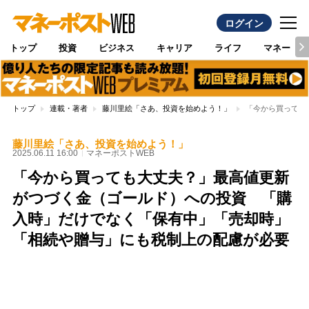
ログイン
トップ
投資
ビジネス
キャリア
ライフ
マネー
トップ
連載・著者
藤川里絵「さあ、投資を始めよう！」
「今から買っても
藤川里絵「さあ、投資を始めよう！」
2025.06.11 16:00
マネーポストWEB
「今から買っても大丈夫？」最高値更新
がつづく金（ゴールド）への投資 「購
入時」だけでなく「保有中」「売却時」
「相続や贈与」にも税制上の配慮が必要
Loaded
:
100.00%
/
Unmute