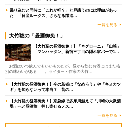
乗り込むと同時に「これが軽？」と戸惑うのには理由があっ
た 「日産ルークス」さらなる躍進…
一覧を見る
大竹聡の「昼酒御免！」
【大竹聡の昼酒御免！】「ネグローニ」「山崎」
「マンハッタン」新宿三丁目の隠れ家バーで1…
お酒はいつ飲んでもいいものだが、昼から飲むお酒にはまた格
別の味わいがある――。ライター・作家の大竹…
【大竹聡の昼酒御免！】今の若者は「なめろう」や「キヌカツ
ギ」を知らないって本当？ 昔の…
【大竹聡の昼酒御免！】京急線で多摩川越えて「川崎の大衆酒
場」へと昼酒旅 押し寄せるノス…
一覧を見る