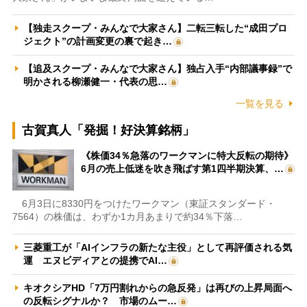
【独走スクープ・みんなで大家さん】二転三転した“成田プロ
ジェクト”の計画変更の裏で起き…
【追及スクープ・みんなで大家さん】独占入手“内部議事録”で
明かされる柳瀬健一・代表の思…
一覧を見る
古賀真人「発掘！好決算銘柄」
《株価34％急落のワークマンに特大反転の期待》
6月の売上低迷を吹き飛ばす第1四半期決算、…
6月3日に8330円をつけたワークマン（東証スタンダード・
7564）の株価は、わずか1カ月あまりで約34％下落…
三菱重工が「AIインフラの新たな主役」として再評価される気
運 エヌビディアとの提携でAI…
キオクシアHD「7万円割れからの急反発」は再びの上昇局面へ
の反転シグナルか？ 市場のムー…