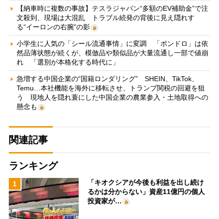
【納車時に複数の事故】テスラジャパン“多額のEV補助金”で注
文殺到、現場は大混乱 トラブル続発の背後に見え隠れす
る“イーロンの右腕”の影
小学生に人気の「シール流通事情」に変調 「ボンドロ」は依
然品薄状態が続くが、模倣品や類似品が大量流通し一部で値崩
れ 「選別が本格化する時代に」
急増する中国企業の“国籍ロンダリング” SHEIN、TikTok、
Temu…本社機能を海外に移転させ、トランプ関税の回避を狙
う 現地人を隠れ蓑にした中国企業の農業参入・土地取得への
懸念も
関連記事
ランキング
「キオクシアが今後も利益を出し続け
1
るかは分からない」資産11億円の個人
投資家が…