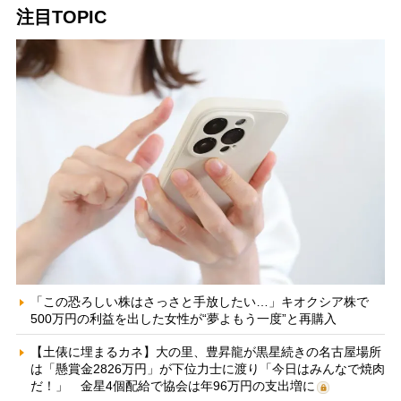
注目TOPIC
「この恐ろしい株はさっさと手放したい…」キオクシア株で
500万円の利益を出した女性が“夢よもう一度”と再購入
【土俵に埋まるカネ】大の里、豊昇龍が黒星続きの名古屋場所
は「懸賞金2826万円」が下位力士に渡り「今日はみんなで焼肉
だ！」 金星4個配給で協会は年96万円の支出増に