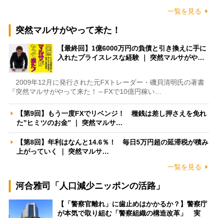
一覧を見る
突然マルサがやって来た！
【最終回】1億6000万円の負債と引き換えに手に
入れたプライスレスな経験 ｜ 突然マルサがや…
2009年12月に発行された元FXトレーダー・磯貝清明氏の著書
『突然マルサがやって来た！～FXで10億円稼い…
【第9回】もう一度FXでリベンジ！ 種銭は差し押さえを免れ
た”ヒミツのお金” ｜ 突然マルサ…
【第8回】年利はなんと14.6％！ 毎日5万円超の延滞税が積み
上がっていく ｜ 突然マルサ…
一覧を見る
河合雅司「人口減少ニッポンの活路」
【「警察官離れ」に歯止めはかかるか？】警察庁
が本気で取り組む「警察組織の構造改革」 実