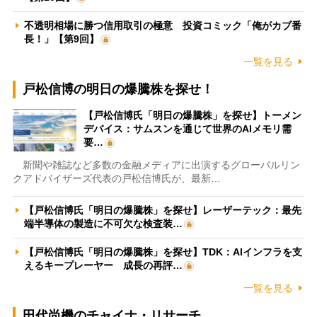
不透明相場に勝つ信用取引の極意 投資コミック「俺がカブ番
長！」【第9回】
一覧を見る
戸松信博の明日の爆騰株を探せ！
【戸松信博氏「明日の爆騰株」を探せ】トーメン
デバイス：サムスンを通じて世界のAIメモリ需
要…
新聞や雑誌など多数の金融メディアに出演するグローバルリン
クアドバイザーズ代表の戸松信博氏が、最新…
【戸松信博氏「明日の爆騰株」を探せ】レーザーテック：最先
端半導体の製造に不可欠な検査装…
【戸松信博氏「明日の爆騰株」を探せ】TDK：AIインフラを支
えるキープレーヤー 成長の再評…
一覧を見る
田代尚機のチャイナ・リサーチ