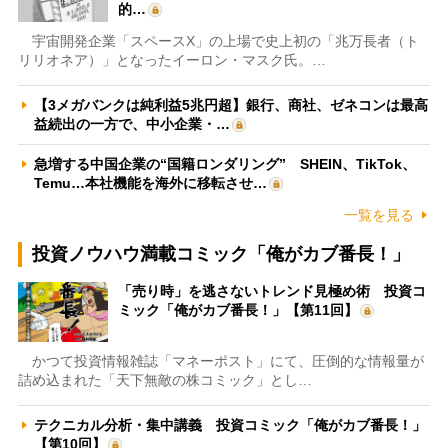
的…
宇宙開発企業「スペースX」の上場で史上初の「兆万長者（ト
リリオネア）」となったイーロン・マスク氏。…
【3メガバンクは純利益5兆円超】銀行、商社、ゼネコンは最高
益続出の一方で、中小企業・…
急増する中国企業の“国籍ロンダリング” SHEIN、TikTok、
Temu…本社機能を海外に移転させ…
一覧を見る
投資ノウハウ満載コミック「俺がカブ番長！」
「売り時」を逃さないトレンド見極め術 投資コ
ミック「俺がカブ番長！」【第11回】
かつて投資情報雑誌「マネーポスト」にて、圧倒的な情報量が
詰め込まれた「天下無敵の株コミック」とし…
テクニカル分析・集中講義 投資コミック「俺がカブ番長！」
【第10回】