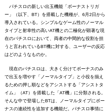
パチスロの新しい出玉機能「ボーナストリガ
ー」（以下、BT）を搭載した機種が、6月2日から
導入されている。シンプルなゲーム性のノーマル
タイプと射幸性の高いAT機との二極化が顕著な現
在のパチスロにおいて、両者の中間的な役割を担
うと言われているBT機に対する、ユーザーの反応
はどのようなものか。
現在のパチスロは、大きく分けてボーナスのみ
で出玉を増やす「ノーマルタイプ」と小役を揃え
るための押し順などをアシストする「アシストタ
イム」（AT）を搭載した「AT機」に分類される。
そんな中で登場したBTは、ノーマルタイプにボー
ナスの連続性を追加する機能だ。パチスロ事情に