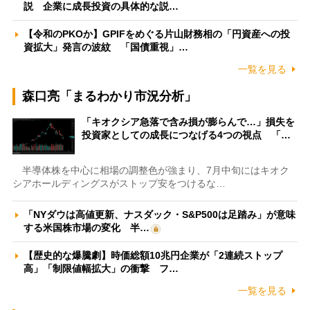
説 企業に成長投資の具体的な説…
【令和のPKOか】GPIFをめぐる片山財務相の「円資産への投
資拡大」発言の波紋 「国債重視」…
一覧を見る
森口亮「まるわかり市況分析」
「キオクシア急落で含み損が膨らんで…」損失を
投資家としての成長につなげる4つの視点 「…
半導体株を中心に相場の調整色が強まり、7月中旬にはキオク
シアホールディングスがストップ安をつけるな…
「NYダウは高値更新、ナスダック・S&P500は足踏み」が意味
する米国株市場の変化 半…
【歴史的な爆騰劇】時価総額10兆円企業が「2連続ストップ
高」「制限値幅拡大」の衝撃 フ…
一覧を見る