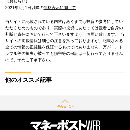
【お知らせ】
2021年4月1日以降の
価格表示に関して
当サイトに記載されている内容はあくまでも投資の参考にしてい
ただくためのものであり、実際の投資にあたっては読者ご自身の
判断と責任において行って下さいますよう、お願い致します。 当
サイトの掲載情報は細心の注意を払っておりますが、記載される
全ての情報の正確性を保証するものではありません。万が一、ト
ラブル等の損失が被っても損害等の保証は一切行っておりません
ので、予めご了承下さい。
他のオススメ記事
PAGE TOP