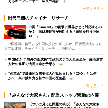
えるキープレーヤー 成長の再評…
一覧を見る
田代尚機のチャイナ・リサーチ
中国「Kimi K3」の衝撃に世界はどう対応するの
か？ 米財務長官が検討する「蒸留を行う中国
AI…
中国経済に精通する中国株投資の第一人者・田代尚機氏のプレ
ミアム連載「チャイナ・リサーチ」。中国企…
中国経済“予想外の低成長”で政策のテコ入れ必至か 経済運営
方針の修正で成長加速が予想さ…
“AI革命”で爆発的な需要拡大が見込まれる「CXO」とは何
か？ 高い競争力を持つ中国の医薬品…
一覧を見る
「みんなで大家さん」配当ストップ騒動の内幕
《ついに見えた問題の核心》「みんなで大家さ