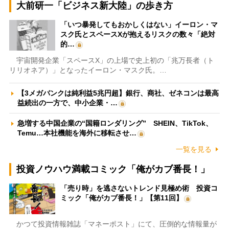
大前研一「ビジネス新大陸」の歩き方
「いつ暴発してもおかしくはない」イーロン・マ
スク氏とスペースXが抱えるリスクの数々「絶対
的…
宇宙開発企業「スペースX」の上場で史上初の「兆万長者（ト
リリオネア）」となったイーロン・マスク氏。…
【3メガバンクは純利益5兆円超】銀行、商社、ゼネコンは最高
益続出の一方で、中小企業・…
急増する中国企業の“国籍ロンダリング” SHEIN、TikTok、
Temu…本社機能を海外に移転させ…
一覧を見る
投資ノウハウ満載コミック「俺がカブ番長！」
「売り時」を逃さないトレンド見極め術 投資コ
ミック「俺がカブ番長！」【第11回】
かつて投資情報雑誌「マネーポスト」にて、圧倒的な情報量が