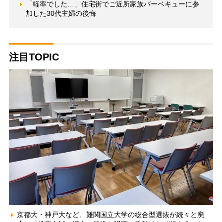
「軽率でした…」住宅街でご近所家族バーベキューに参
加した30代主婦の後悔
注目TOPIC
京都大・神戸大など、難関国立大学の総合型選抜が続々と廃