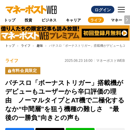
ログイン
トップ
投資
ビジネス
キャリア
ライフ
マネー
トップ
ライフ
趣味
パチスロ「ボーナストリガー」搭載機がデビューもユーザ
ライフ
2025.06.23 16:00
マネーポストWEB
有料会員限定
パチスロ「ボーナストリガー」搭載機が
デビューもユーザーから辛口評価の理
由 ノーマルタイプとAT機で二極化する
なか“中間層”を狙う機種の難しさ “最
後の一勝負”向きとの声も