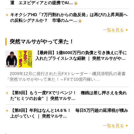
運 エヌビディアとの提携でAI…
キオクシアHD「7万円割れからの急反発」は再びの上昇局面へ
の反転シグナルか？ 市場のムー…
一覧を見る
突然マルサがやって来た！
【最終回】1億6000万円の負債と引き換えに手に
入れたプライスレスな経験 ｜ 突然マルサがや…
2009年12月に発行された元FXトレーダー・磯貝清明氏の著書
『突然マルサがやって来た！～FXで10億円稼い…
【第9回】もう一度FXでリベンジ！ 種銭は差し押さえを免れ
た”ヒミツのお金” ｜ 突然マルサ…
【第8回】年利はなんと14.6％！ 毎日5万円超の延滞税が積み
上がっていく ｜ 突然マルサ…
一覧を見る