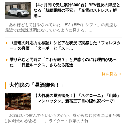
【4ヶ月間で受注累計6000台】BEV普及の障壁と
なる「航続距離の不安」「充電のストレス」解
消…
あれほどもてはやされていた「EV（BEV）シフト」の潮流も、
最近では減速基調になっているように見える。…
《雪道の対応力を検証》シビアな状況で実感した「フォレスタ
ー」の真価 「ターボ」と「スト…
乗り込むと同時に「これが軽？」と戸惑うのには理由があっ
た 「日産ルークス」さらなる躍進…
一覧を見る
大竹聡の「昼酒御免！」
【大竹聡の昼酒御免！】「ネグローニ」「山崎」
「マンハッタン」新宿三丁目の隠れ家バーで1…
お酒はいつ飲んでもいいものだが、昼から飲むお酒にはまた格
別の味わいがある――。ライター・作家の大竹…