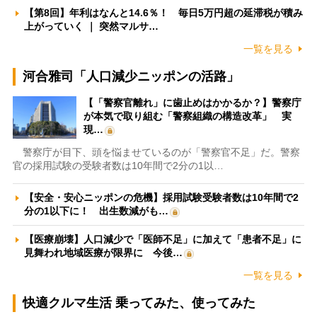
【第8回】年利はなんと14.6％！ 毎日5万円超の延滞税が積み
上がっていく ｜ 突然マルサ…
一覧を見る
河合雅司「人口減少ニッポンの活路」
【「警察官離れ」に歯止めはかかるか？】警察庁
が本気で取り組む「警察組織の構造改革」 実
現…
警察庁が目下、頭を悩ませているのが「警察官不足」だ。警察
官の採用試験の受験者数は10年間で2分の1以…
【安全・安心ニッポンの危機】採用試験受験者数は10年間で2
分の1以下に！ 出生数減がも…
【医療崩壊】人口減少で「医師不足」に加えて「患者不足」に
見舞われ地域医療が限界に 今後…
一覧を見る
快適クルマ生活 乗ってみた、使ってみた