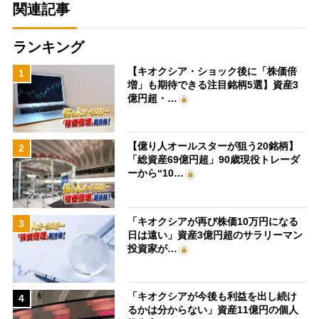
関連記事
ランキング
【キオクシア・ショック後に「株価倍
1
増」も期待できる注目銘柄5選】資産3
億円超・…
【億り人オールスターが狙う20銘柄】
2
「総資産69億円超」90歳現役トレーダ
ーから“10…
「キオクシアが再び株価10万円になる
3
日は遠い」資産3億円超のサラリーマン
投資家が…
「キオクシアが今後も利益を出し続け
4
るかは分からない」資産11億円の個人