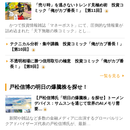
「売り時」を逃さないトレンド見極め術 投資コ
ミック「俺がカブ番長！」【第11回】
かつて投資情報雑誌「マネーポスト」にて、圧倒的な情報量が
詰め込まれた「天下無敵の株コミック」とし…
テクニカル分析・集中講義 投資コミック「俺がカブ番長！」
【第10回】
不透明相場に勝つ信用取引の極意 投資コミック「俺がカブ番
長！」【第9回】
一覧を見る
戸松信博の明日の爆騰株を探せ！
【戸松信博氏「明日の爆騰株」を探せ】トーメン
デバイス：サムスンを通じて世界のAIメモリ需
要…
新聞や雑誌など多数の金融メディアに出演するグローバルリン
クアドバイザーズ代表の戸松信博氏が、最新…