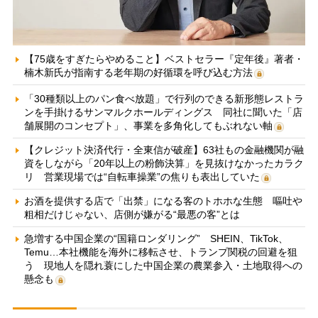
【75歳をすぎたらやめること】ベストセラー『定年後』著者・
楠木新氏が指南する老年期の好循環を呼び込む方法
「30種類以上のパン食べ放題」で行列のできる新形態レストラ
ンを手掛けるサンマルクホールディングス 同社に聞いた「店
舗展開のコンセプト」、事業を多角化してもぶれない軸
【クレジット決済代行・全東信が破産】63社もの金融機関が融
資をしながら「20年以上の粉飾決算」を見抜けなかったカラク
リ 営業現場では“自転車操業”の焦りも表出していた
お酒を提供する店で「出禁」になる客のトホホな生態 嘔吐や
粗相だけじゃない、店側が嫌がる“最悪の客”とは
急増する中国企業の“国籍ロンダリング” SHEIN、TikTok、
Temu…本社機能を海外に移転させ、トランプ関税の回避を狙
う 現地人を隠れ蓑にした中国企業の農業参入・土地取得への
懸念も