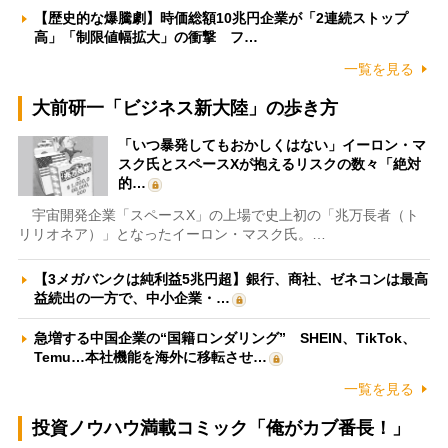
【歴史的な爆騰劇】時価総額10兆円企業が「2連続ストップ
高」「制限値幅拡大」の衝撃 フ…
一覧を見る
大前研一「ビジネス新大陸」の歩き方
「いつ暴発してもおかしくはない」イーロン・マ
スク氏とスペースXが抱えるリスクの数々「絶対
的…
宇宙開発企業「スペースX」の上場で史上初の「兆万長者（ト
リリオネア）」となったイーロン・マスク氏。…
【3メガバンクは純利益5兆円超】銀行、商社、ゼネコンは最高
益続出の一方で、中小企業・…
急増する中国企業の“国籍ロンダリング” SHEIN、TikTok、
Temu…本社機能を海外に移転させ…
一覧を見る
投資ノウハウ満載コミック「俺がカブ番長！」