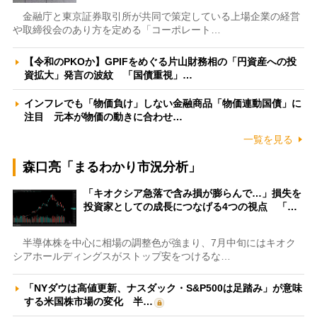
金融庁と東京証券取引所が共同で策定している上場企業の経営
や取締役会のあり方を定める「コーポレート…
【令和のPKOか】GPIFをめぐる片山財務相の「円資産への投
資拡大」発言の波紋 「国債重視」…
インフレでも「物価負け」しない金融商品「物価連動国債」に
注目 元本が物価の動きに合わせ…
一覧を見る
森口亮「まるわかり市況分析」
「キオクシア急落で含み損が膨らんで…」損失を
投資家としての成長につなげる4つの視点 「…
半導体株を中心に相場の調整色が強まり、7月中旬にはキオク
シアホールディングスがストップ安をつけるな…
「NYダウは高値更新、ナスダック・S&P500は足踏み」が意味
する米国株市場の変化 半…