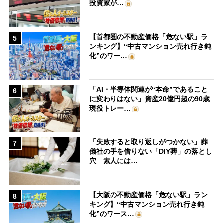
投資家が…
【首都圏の不動産価格「危ない駅」ラ
5
ンキング】“中古マンション売れ行き鈍
化”のワー…
「AI・半導体関連が“本命”であること
6
に変わりはない」資産20億円超の90歳
現役トレー…
「失敗すると取り返しがつかない」葬
7
儀社の手を借りない「DIY葬」の落とし
穴 素人には…
【大阪の不動産価格「危ない駅」ラン
8
キング】“中古マンション売れ行き鈍
化”のワース…