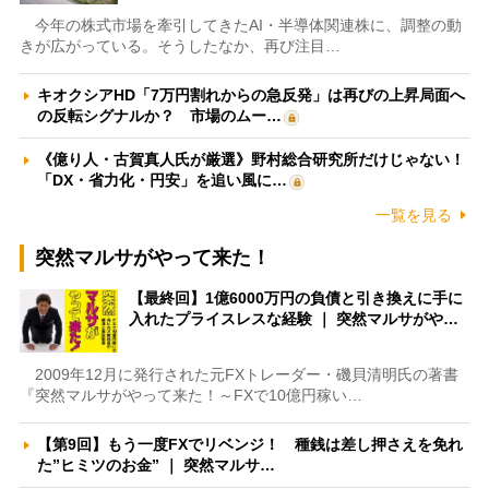
今年の株式市場を牽引してきたAI・半導体関連株に、調整の動
きが広がっている。そうしたなか、再び注目…
キオクシアHD「7万円割れからの急反発」は再びの上昇局面へ
の反転シグナルか？ 市場のムー…
《億り人・古賀真人氏が厳選》野村総合研究所だけじゃない！
「DX・省力化・円安」を追い風に…
一覧を見る
突然マルサがやって来た！
【最終回】1億6000万円の負債と引き換えに手に
入れたプライスレスな経験 ｜ 突然マルサがや…
2009年12月に発行された元FXトレーダー・磯貝清明氏の著書
『突然マルサがやって来た！～FXで10億円稼い…
【第9回】もう一度FXでリベンジ！ 種銭は差し押さえを免れ
た”ヒミツのお金” ｜ 突然マルサ…