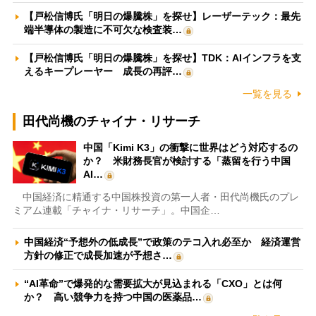
【戸松信博氏「明日の爆騰株」を探せ】レーザーテック：最先
端半導体の製造に不可欠な検査装…
【戸松信博氏「明日の爆騰株」を探せ】TDK：AIインフラを支
えるキープレーヤー 成長の再評…
一覧を見る
田代尚機のチャイナ・リサーチ
中国「Kimi K3」の衝撃に世界はどう対応するの
か？ 米財務長官が検討する「蒸留を行う中国
AI…
中国経済に精通する中国株投資の第一人者・田代尚機氏のプレ
ミアム連載「チャイナ・リサーチ」。中国企…
中国経済“予想外の低成長”で政策のテコ入れ必至か 経済運営
方針の修正で成長加速が予想さ…
“AI革命”で爆発的な需要拡大が見込まれる「CXO」とは何
か？ 高い競争力を持つ中国の医薬品…