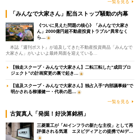
一覧を見る
「みんなで大家さん」配当ストップ騒動の内幕
《ついに見えた問題の核心》「みんなで大家さ
ん」2000億円超不動産投資トラブル“異常なく
ら…
本誌『週刊ポスト』が追及してきた不動産投資商品「みんなで
大家さん」がいよいよ最終局面を迎えている…
【独走スクープ・みんなで大家さん】二転三転した“成田プロ
ジェクト”の計画変更の裏で起き…
【追及スクープ・みんなで大家さん】独占入手“内部議事録”で
明かされる柳瀬健一・代表の思…
一覧を見る
古賀真人「発掘！好決算銘柄」
三菱重工が「AIインフラの新たな主役」として再
評価される気運 エヌビディアとの提携でAIデ…