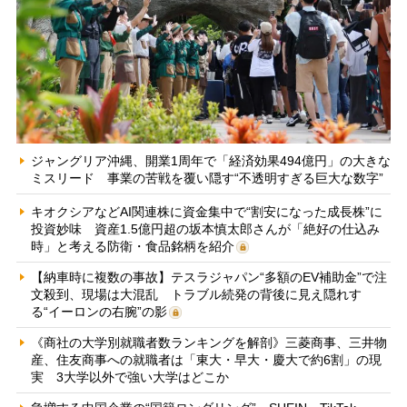
ジャングリア沖縄、開業1周年で「経済効果494億円」の大きな
ミスリード 事業の苦戦を覆い隠す“不透明すぎる巨大な数字”
キオクシアなどAI関連株に資金集中で“割安になった成長株”に
投資妙味 資産1.5億円超の坂本慎太郎さんが「絶好の仕込み
時」と考える防衛・食品銘柄を紹介
【納車時に複数の事故】テスラジャパン“多額のEV補助金”で注
文殺到、現場は大混乱 トラブル続発の背後に見え隠れす
る“イーロンの右腕”の影
《商社の大学別就職者数ランキングを解剖》三菱商事、三井物
産、住友商事への就職者は「東大・早大・慶大で約6割」の現
実 3大学以外で強い大学はどこか