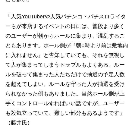
「人気YouTuberや人気パチンコ・パチスロライタ
ーらが来店するイベントの日には、普段より多く
のユーザーが朝からホールに集まり、混乱するこ
ともあります。ホール側が『朝○時より前は敷地内
に入れません』と告知していても、それを無視し
て人が集まってしまうトラブルもよくある。ルー
ルを破って集まった人たちだけで抽選の予定人数
を超えてしまい、ルールを守った人が抽選を受け
られなかった例もありました。当然ホール側が上
手くコントロールすればいい話ですが、ユーザー
も殺気立っていて、難しい部分もあるようです」
（藤井氏）