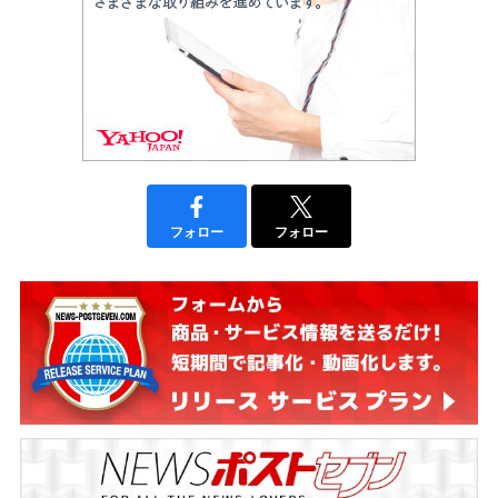
フォロー
フォロー