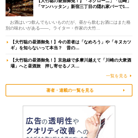
【大竹聡の昼酒御免！】「ネグローニ」「山崎」
「マンハッタン」新宿三丁目の隠れ家バーで1…
お酒はいつ飲んでもいいものだが、昼から飲むお酒にはまた格
別の味わいがある――。ライター・作家の大竹…
【大竹聡の昼酒御免！】今の若者は「なめろう」や「キヌカツ
ギ」を知らないって本当？ 昔の…
【大竹聡の昼酒御免！】京急線で多摩川越えて「川崎の大衆酒
場」へと昼酒旅 押し寄せるノス…
一覧を見る
著者・連載の一覧を見る