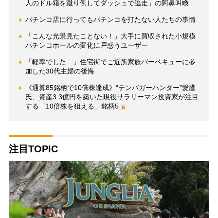
人のドル箱を蹴り倒してダッシュで逃走」の阿鼻叫喚
パチンコ店に行ってもパチンコを打たない人たちの事情
「こんな光景見たことない！」大手に買収された小規模
パチンコホールの変化に戸惑うユーザー
「軽率でした…」住宅街でご近所家族バーベキューに参
加した30代主婦の後悔
《通算85銘柄で10倍株達成》“テンバガーハンター”愛鷹
氏、資産3.3億円を築いた現役サラリーマン投資家が注目
する「10倍株を狙える」銘柄5
注目TOPIC