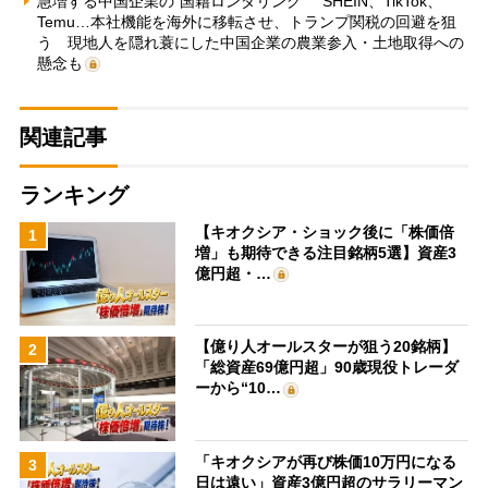
急増する中国企業の“国籍ロンダリング” SHEIN、TikTok、
Temu…本社機能を海外に移転させ、トランプ関税の回避を狙
う 現地人を隠れ蓑にした中国企業の農業参入・土地取得への
懸念も
関連記事
ランキング
【キオクシア・ショック後に「株価倍
1
増」も期待できる注目銘柄5選】資産3
億円超・…
【億り人オールスターが狙う20銘柄】
2
「総資産69億円超」90歳現役トレーダ
ーから“10…
「キオクシアが再び株価10万円になる
3
日は遠い」資産3億円超のサラリーマン