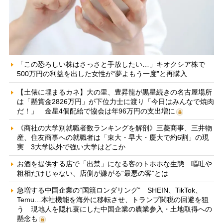
「この恐ろしい株はさっさと手放したい…」キオクシア株で
500万円の利益を出した女性が“夢よもう一度”と再購入
【土俵に埋まるカネ】大の里、豊昇龍が黒星続きの名古屋場所
は「懸賞金2826万円」が下位力士に渡り「今日はみんなで焼肉
だ！」 金星4個配給で協会は年96万円の支出増に
《商社の大学別就職者数ランキングを解剖》三菱商事、三井物
産、住友商事への就職者は「東大・早大・慶大で約6割」の現
実 3大学以外で強い大学はどこか
お酒を提供する店で「出禁」になる客のトホホな生態 嘔吐や
粗相だけじゃない、店側が嫌がる“最悪の客”とは
急増する中国企業の“国籍ロンダリング” SHEIN、TikTok、
Temu…本社機能を海外に移転させ、トランプ関税の回避を狙
う 現地人を隠れ蓑にした中国企業の農業参入・土地取得への
懸念も