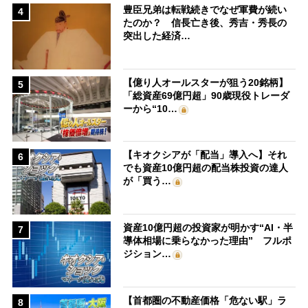
豊臣兄弟は転戦続きでなぜ軍費が続い
4
たのか？ 信長亡き後、秀吉・秀長の
突出した経済…
【億り人オールスターが狙う20銘柄】
5
「総資産69億円超」90歳現役トレーダ
ーから“10…
【キオクシアが「配当」導入へ】それ
6
でも資産10億円超の配当株投資の達人
が「買う…
資産10億円超の投資家が明かす“AI・半
7
導体相場に乗らなかった理由” フルポ
ジション…
【首都圏の不動産価格「危ない駅」ラ
8