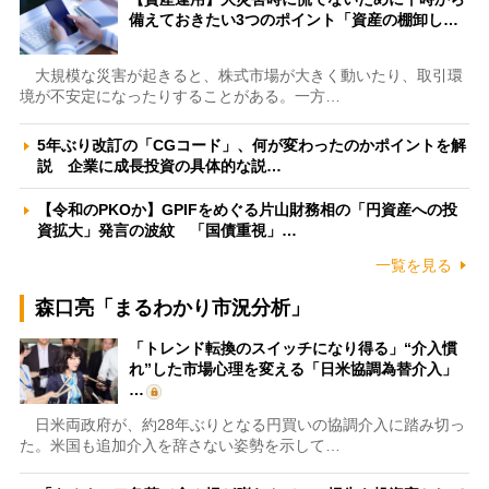
備えておきたい3つのポイント「資産の棚卸し…
大規模な災害が起きると、株式市場が大きく動いたり、取引環
境が不安定になったりすることがある。一方…
5年ぶり改訂の「CGコード」、何が変わったのかポイントを解
説 企業に成長投資の具体的な説…
【令和のPKOか】GPIFをめぐる片山財務相の「円資産への投
資拡大」発言の波紋 「国債重視」…
一覧を見る
森口亮「まるわかり市況分析」
「トレンド転換のスイッチになり得る」“介入慣
れ”した市場心理を変える「日米協調為替介入」
…
日米両政府が、約28年ぶりとなる円買いの協調介入に踏み切っ
た。米国も追加介入を辞さない姿勢を示して…