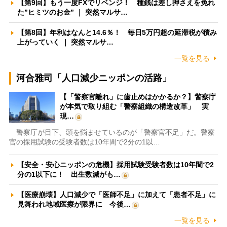
【第9回】もう一度FXでリベンジ！ 種銭は差し押さえを免れ
た”ヒミツのお金” ｜ 突然マルサ…
【第8回】年利はなんと14.6％！ 毎日5万円超の延滞税が積み
上がっていく ｜ 突然マルサ…
一覧を見る
河合雅司「人口減少ニッポンの活路」
【「警察官離れ」に歯止めはかかるか？】警察庁
が本気で取り組む「警察組織の構造改革」 実
現…
警察庁が目下、頭を悩ませているのが「警察官不足」だ。警察
官の採用試験の受験者数は10年間で2分の1以…
【安全・安心ニッポンの危機】採用試験受験者数は10年間で2
分の1以下に！ 出生数減がも…
【医療崩壊】人口減少で「医師不足」に加えて「患者不足」に
見舞われ地域医療が限界に 今後…
一覧を見る