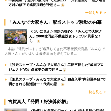
中国経済“予想外の低成長”で政策のテコ入れ必至か 経済運営
方針の修正で成長加速が予想さ…
一覧を見る
「みんなで大家さん」配当ストップ騒動の内幕
《ついに見えた問題の核心》「みんなで大家さ
ん」2000億円超不動産投資トラブル“異常なく
ら…
本誌『週刊ポスト』が追及してきた不動産投資商品「みんなで
大家さん」がいよいよ最終局面を迎えている…
【独走スクープ・みんなで大家さん】二転三転した“成田プロ
ジェクト”の計画変更の裏で起き…
【追及スクープ・みんなで大家さん】独占入手“内部議事録”で
明かされる柳瀬健一・代表の思…
一覧を見る
古賀真人「発掘！好決算銘柄」
《株価34％急落のワークマンに特大反転の期待》