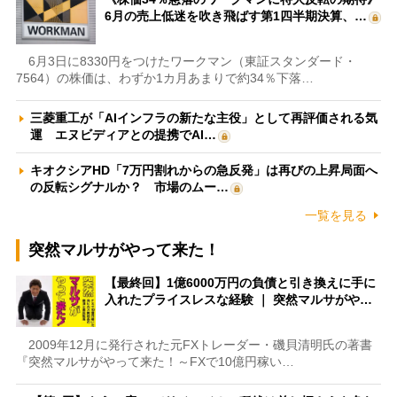
6月の売上低迷を吹き飛ばす第1四半期決算、…
6月3日に8330円をつけたワークマン（東証スタンダード・
7564）の株価は、わずか1カ月あまりで約34％下落…
三菱重工が「AIインフラの新たな主役」として再評価される気
運 エヌビディアとの提携でAI…
キオクシアHD「7万円割れからの急反発」は再びの上昇局面へ
の反転シグナルか？ 市場のムー…
一覧を見る
突然マルサがやって来た！
【最終回】1億6000万円の負債と引き換えに手に
入れたプライスレスな経験 ｜ 突然マルサがや…
2009年12月に発行された元FXトレーダー・磯貝清明氏の著書
『突然マルサがやって来た！～FXで10億円稼い…