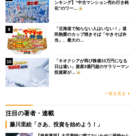
ンキング】“中古マンション売れ行き鈍
化”のワー…
「北海道で知らない人はいない！」道
9
民熱愛のカップ焼きそば「やきそば弁
当」、最大の…
「キオクシアが再び株価10万円になる
10
日は遠い」資産3億円超のサラリーマン
投資家が…
一覧を見る
注目の著者・連載
藤川里絵「さあ、投資を始めよう！」
【資産運用】大災害時に慌てないために平時から