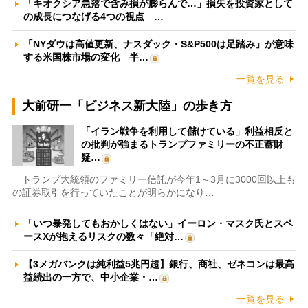
「キオクシア急落で含み損が膨らんで…」損失を投資家として
の成長につなげる4つの視点 …
「NYダウは高値更新、ナスダック・S&P500は足踏み」が意味
する米国株市場の変化 半…
一覧を見る
大前研一「ビジネス新大陸」の歩き方
「イラン戦争を利用して儲けている」利益相反と
の批判が強まるトランプファミリーの不正蓄財
疑…
トランプ大統領のファミリー信託が今年1～3月に3000回以上も
の証券取引を行っていたことが明らかになり…
「いつ暴発してもおかしくはない」イーロン・マスク氏とスペ
ースXが抱えるリスクの数々「絶対…
【3メガバンクは純利益5兆円超】銀行、商社、ゼネコンは最高
益続出の一方で、中小企業・…
一覧を見る