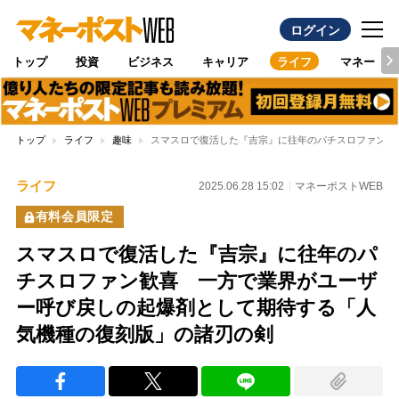
ログイン
トップ
投資
ビジネス
キャリア
ライフ
マネー
トップ
ライフ
趣味
スマスロで復活した『吉宗』に往年のパチスロファン歓
ライフ
2025.06.28 15:02
マネーポストWEB
有料会員限定
スマスロで復活した『吉宗』に往年のパ
チスロファン歓喜 一方で業界がユーザ
ー呼び戻しの起爆剤として期待する「人
気機種の復刻版」の諸刃の剣