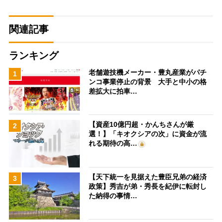
関連記事
ランキング
老舗遊技機メーカー・豊丸産業がパチ
1
ンコ事業停止の背景 大手と中小の格
差拡大に拍車…
【資産10億円超・かんちさんが厳
2
選！】「キオクシアの次」に資金が流
れる期待の高…
【天下統一を見据えた豊臣兄弟の経済
3
政策】秀吉が弟・秀長を紀伊に転封し
た納得の事情…