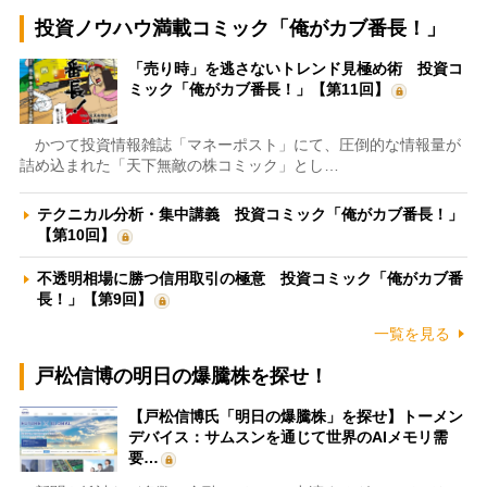
投資ノウハウ満載コミック「俺がカブ番長！」
「売り時」を逃さないトレンド見極め術 投資コ
ミック「俺がカブ番長！」【第11回】
かつて投資情報雑誌「マネーポスト」にて、圧倒的な情報量が
詰め込まれた「天下無敵の株コミック」とし…
テクニカル分析・集中講義 投資コミック「俺がカブ番長！」
【第10回】
不透明相場に勝つ信用取引の極意 投資コミック「俺がカブ番
長！」【第9回】
一覧を見る
戸松信博の明日の爆騰株を探せ！
【戸松信博氏「明日の爆騰株」を探せ】トーメン
デバイス：サムスンを通じて世界のAIメモリ需
要…