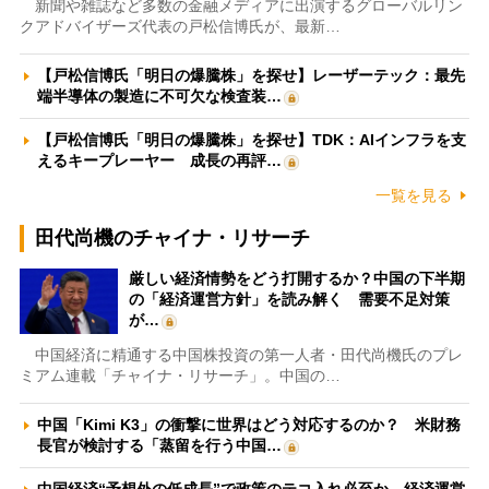
新聞や雑誌など多数の金融メディアに出演するグローバルリン
クアドバイザーズ代表の戸松信博氏が、最新…
【戸松信博氏「明日の爆騰株」を探せ】レーザーテック：最先
端半導体の製造に不可欠な検査装…
【戸松信博氏「明日の爆騰株」を探せ】TDK：AIインフラを支
えるキープレーヤー 成長の再評…
一覧を見る
田代尚機のチャイナ・リサーチ
厳しい経済情勢をどう打開するか？中国の下半期
の「経済運営方針」を読み解く 需要不足対策
が…
中国経済に精通する中国株投資の第一人者・田代尚機氏のプレ
ミアム連載「チャイナ・リサーチ」。中国の…
中国「Kimi K3」の衝撃に世界はどう対応するのか？ 米財務
長官が検討する「蒸留を行う中国…