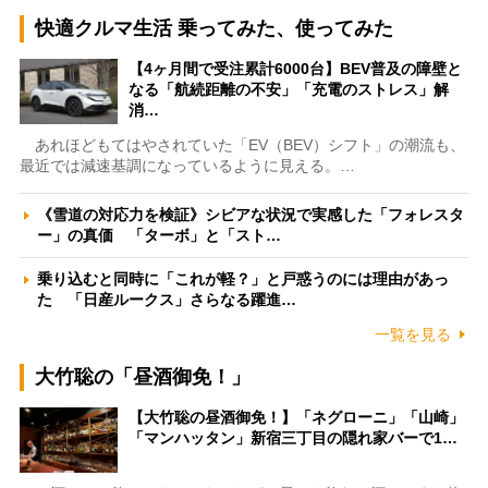
快適クルマ生活 乗ってみた、使ってみた
【4ヶ月間で受注累計6000台】BEV普及の障壁と
なる「航続距離の不安」「充電のストレス」解
消…
あれほどもてはやされていた「EV（BEV）シフト」の潮流も、
最近では減速基調になっているように見える。…
《雪道の対応力を検証》シビアな状況で実感した「フォレスタ
ー」の真価 「ターボ」と「スト…
乗り込むと同時に「これが軽？」と戸惑うのには理由があっ
た 「日産ルークス」さらなる躍進…
一覧を見る
大竹聡の「昼酒御免！」
【大竹聡の昼酒御免！】「ネグローニ」「山崎」
「マンハッタン」新宿三丁目の隠れ家バーで1…