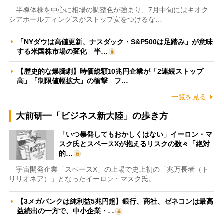
半導体株を中心に相場の調整色が強まり、7月中旬にはキオク
シアホールディングスがストップ安をつけるな…
「NYダウは高値更新、ナスダック・S&P500は足踏み」が意味
する米国株市場の変化 半…
【歴史的な爆騰劇】時価総額10兆円企業が「2連続ストップ
高」「制限値幅拡大」の衝撃 フ…
一覧を見る
大前研一「ビジネス新大陸」の歩き方
「いつ暴発してもおかしくはない」イーロン・マ
スク氏とスペースXが抱えるリスクの数々「絶対
的…
宇宙開発企業「スペースX」の上場で史上初の「兆万長者（ト
リリオネア）」となったイーロン・マスク氏。…
【3メガバンクは純利益5兆円超】銀行、商社、ゼネコンは最高
益続出の一方で、中小企業・…