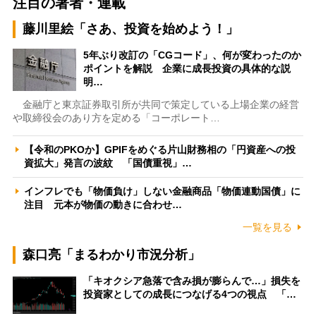
注目の著者・連載
藤川里絵「さあ、投資を始めよう！」
5年ぶり改訂の「CGコード」、何が変わったのか
ポイントを解説 企業に成長投資の具体的な説
明…
金融庁と東京証券取引所が共同で策定している上場企業の経営
や取締役会のあり方を定める「コーポレート…
【令和のPKOか】GPIFをめぐる片山財務相の「円資産への投
資拡大」発言の波紋 「国債重視」…
インフレでも「物価負け」しない金融商品「物価連動国債」に
注目 元本が物価の動きに合わせ…
一覧を見る
森口亮「まるわかり市況分析」
「キオクシア急落で含み損が膨らんで…」損失を
投資家としての成長につなげる4つの視点 「…