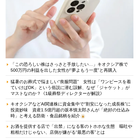
「この恐ろしい株はさっさと手放したい…」キオクシア株で
500万円の利益を出した女性が“夢よもう一度”と再購入
猛暑のお葬式で悩ましい“喪服問題” 女性は「ワンピースを着
ていけばOK」という俗説に潜む誤解、なぜ「ジャケット」が
マストなのか？《1級葬祭ディレクターが解説》
キオクシアなどAI関連株に資金集中で“割安になった成長株”に
投資妙味 資産1.5億円超の坂本慎太郎さんが「絶好の仕込み
時」と考える防衛・食品銘柄を紹介
お酒を提供する店で「出禁」になる客のトホホな生態 嘔吐や
粗相だけじゃない、店側が嫌がる“最悪の客”とは