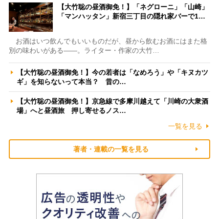
【大竹聡の昼酒御免！】「ネグローニ」「山崎」
「マンハッタン」新宿三丁目の隠れ家バーで1…
お酒はいつ飲んでもいいものだが、昼から飲むお酒にはまた格
別の味わいがある――。ライター・作家の大竹…
【大竹聡の昼酒御免！】今の若者は「なめろう」や「キヌカツ
ギ」を知らないって本当？ 昔の…
【大竹聡の昼酒御免！】京急線で多摩川越えて「川崎の大衆酒
場」へと昼酒旅 押し寄せるノス…
一覧を見る
著者・連載の一覧を見る