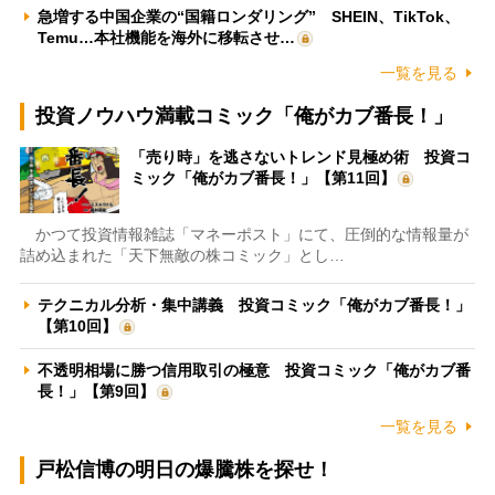
急増する中国企業の“国籍ロンダリング” SHEIN、TikTok、
Temu…本社機能を海外に移転させ…
一覧を見る
投資ノウハウ満載コミック「俺がカブ番長！」
「売り時」を逃さないトレンド見極め術 投資コ
ミック「俺がカブ番長！」【第11回】
かつて投資情報雑誌「マネーポスト」にて、圧倒的な情報量が
詰め込まれた「天下無敵の株コミック」とし…
テクニカル分析・集中講義 投資コミック「俺がカブ番長！」
【第10回】
不透明相場に勝つ信用取引の極意 投資コミック「俺がカブ番
長！」【第9回】
一覧を見る
戸松信博の明日の爆騰株を探せ！