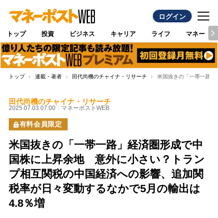
ログイン
トップ
投資
ビジネス
キャリア
ライフ
マネー
トップ
連載・著者
田代尚機のチャイナ・リサーチ
米国抜きの「一帯一路」
田代尚機のチャイナ・リサーチ
2025.07.03 07:00
マネーポストWEB
有料会員限定
米国抜きの「一帯一路」経済圏形成で中
国株に上昇余地 意外に小さい？トラン
プ相互関税の中国経済への影響、追加関
税率が日々変動するなかで5月の輸出は
4.8％増