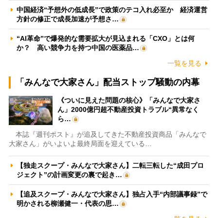
中国経済“予想外の低成長”で政策のテコ入れ必至か 経済運営
方針の修正で成長加速が予想さ…
“AI革命”で爆発的な需要拡大が見込まれる「CXO」とは何
か？ 高い競争力を持つ中国の医薬品…
一覧を見る
「みんなで大家さん」配当ストップ騒動の内幕
《ついに見えた問題の核心》「みんなで大家さ
ん」2000億円超不動産投資トラブル“異常なく
ら…
本誌『週刊ポスト』が追及してきた不動産投資商品「みんなで
大家さん」がいよいよ最終局面を迎えている…
【独走スクープ・みんなで大家さん】二転三転した“成田プロ
ジェクト”の計画変更の裏で起き…
【追及スクープ・みんなで大家さん】独占入手“内部議事録”で
明かされる柳瀬健一・代表の思…