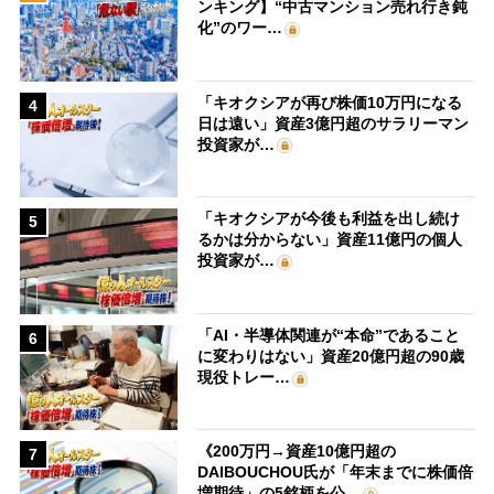
ンキング】“中古マンション売れ行き鈍
化”のワー…
「キオクシアが再び株価10万円になる
4
日は遠い」資産3億円超のサラリーマン
投資家が…
「キオクシアが今後も利益を出し続け
5
るかは分からない」資産11億円の個人
投資家が…
「AI・半導体関連が“本命”であること
6
に変わりはない」資産20億円超の90歳
現役トレー…
《200万円→資産10億円超の
7
DAIBOUCHOU氏が「年末までに株価倍
増期待」の5銘柄を公…