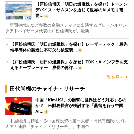
【戸松信博氏「明日の爆騰株」を探せ】トーメン
デバイス：サムスンを通じて世界のAIメモリ需
要…
新聞や雑誌など多数の金融メディアに出演するグローバルリン
クアドバイザーズ代表の戸松信博氏が、最新…
【戸松信博氏「明日の爆騰株」を探せ】レーザーテック：最先
端半導体の製造に不可欠な検査装…
【戸松信博氏「明日の爆騰株」を探せ】TDK：AIインフラを支
えるキープレーヤー 成長の再評…
一覧を見る
田代尚機のチャイナ・リサーチ
中国「Kimi K3」の衝撃に世界はどう対応するの
か？ 米財務長官が検討する「蒸留を行う中国
AI…
中国経済に精通する中国株投資の第一人者・田代尚機氏のプレ
ミアム連載「チャイナ・リサーチ」。中国企…