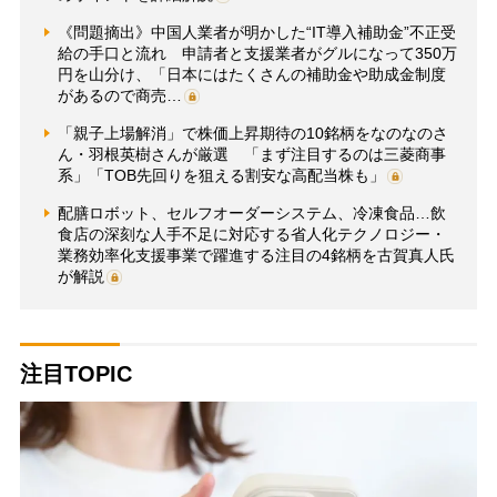
《問題摘出》中国人業者が明かした“IT導入補助金”不正受
給の手口と流れ 申請者と支援業者がグルになって350万
円を山分け、「日本にはたくさんの補助金や助成金制度
があるので商売…
「親子上場解消」で株価上昇期待の10銘柄をなのなのさ
ん・羽根英樹さんが厳選 「まず注目するのは三菱商事
系」「TOB先回りを狙える割安な高配当株も」
配膳ロボット、セルフオーダーシステム、冷凍食品…飲
食店の深刻な人手不足に対応する省人化テクノロジー・
業務効率化支援事業で躍進する注目の4銘柄を古賀真人氏
が解説
注目TOPIC