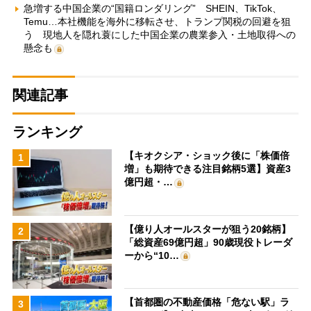
急増する中国企業の“国籍ロンダリング” SHEIN、TikTok、
Temu…本社機能を海外に移転させ、トランプ関税の回避を狙
う 現地人を隠れ蓑にした中国企業の農業参入・土地取得への
懸念も
関連記事
ランキング
【キオクシア・ショック後に「株価倍
1
増」も期待できる注目銘柄5選】資産3
億円超・…
【億り人オールスターが狙う20銘柄】
2
「総資産69億円超」90歳現役トレーダ
ーから“10…
【首都圏の不動産価格「危ない駅」ラ
3