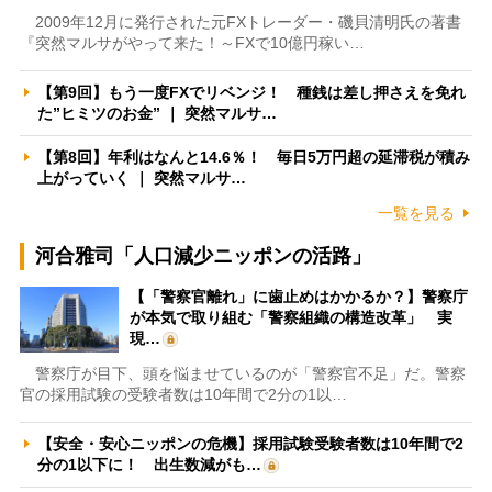
2009年12月に発行された元FXトレーダー・磯貝清明氏の著書
『突然マルサがやって来た！～FXで10億円稼い…
【第9回】もう一度FXでリベンジ！ 種銭は差し押さえを免れ
た”ヒミツのお金” ｜ 突然マルサ…
【第8回】年利はなんと14.6％！ 毎日5万円超の延滞税が積み
上がっていく ｜ 突然マルサ…
一覧を見る
河合雅司「人口減少ニッポンの活路」
【「警察官離れ」に歯止めはかかるか？】警察庁
が本気で取り組む「警察組織の構造改革」 実
現…
警察庁が目下、頭を悩ませているのが「警察官不足」だ。警察
官の採用試験の受験者数は10年間で2分の1以…
【安全・安心ニッポンの危機】採用試験受験者数は10年間で2
分の1以下に！ 出生数減がも…