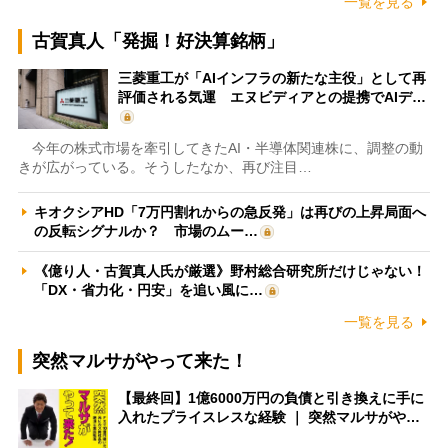
一覧を見る
古賀真人「発掘！好決算銘柄」
三菱重工が「AIインフラの新たな主役」として再
評価される気運 エヌビディアとの提携でAIデ…
今年の株式市場を牽引してきたAI・半導体関連株に、調整の動
きが広がっている。そうしたなか、再び注目…
キオクシアHD「7万円割れからの急反発」は再びの上昇局面へ
の反転シグナルか？ 市場のムー…
《億り人・古賀真人氏が厳選》野村総合研究所だけじゃない！
「DX・省力化・円安」を追い風に…
一覧を見る
突然マルサがやって来た！
【最終回】1億6000万円の負債と引き換えに手に
入れたプライスレスな経験 ｜ 突然マルサがや…