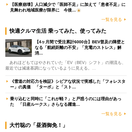
【医療崩壊】人口減少で「医師不足」に加えて「患者不足」に
見舞われ地域医療が限界に 今後…
一覧を見る
快適クルマ生活 乗ってみた、使ってみた
【4ヶ月間で受注累計6000台】BEV普及の障壁と
なる「航続距離の不安」「充電のストレス」解
消…
あれほどもてはやされていた「EV（BEV）シフト」の潮流も、
最近では減速基調になっているように見える。…
《雪道の対応力を検証》シビアな状況で実感した「フォレスタ
ー」の真価 「ターボ」と「スト…
乗り込むと同時に「これが軽？」と戸惑うのには理由があっ
た 「日産ルークス」さらなる躍進…
一覧を見る
大竹聡の「昼酒御免！」