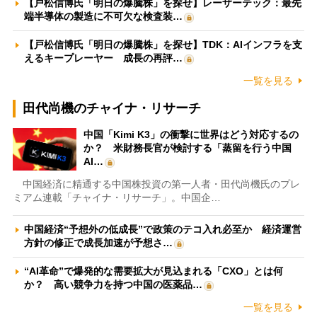
【戸松信博氏「明日の爆騰株」を探せ】レーザーテック：最先
端半導体の製造に不可欠な検査装…
【戸松信博氏「明日の爆騰株」を探せ】TDK：AIインフラを支
えるキープレーヤー 成長の再評…
一覧を見る
田代尚機のチャイナ・リサーチ
中国「Kimi K3」の衝撃に世界はどう対応するの
か？ 米財務長官が検討する「蒸留を行う中国
AI…
中国経済に精通する中国株投資の第一人者・田代尚機氏のプレ
ミアム連載「チャイナ・リサーチ」。中国企…
中国経済“予想外の低成長”で政策のテコ入れ必至か 経済運営
方針の修正で成長加速が予想さ…
“AI革命”で爆発的な需要拡大が見込まれる「CXO」とは何
か？ 高い競争力を持つ中国の医薬品…
一覧を見る