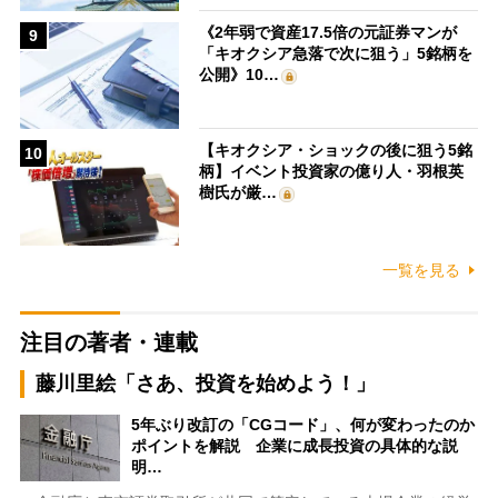
《2年弱で資産17.5倍の元証券マンが
9
「キオクシア急落で次に狙う」5銘柄を
公開》10…
【キオクシア・ショックの後に狙う5銘
10
柄】イベント投資家の億り人・羽根英
樹氏が厳…
一覧を見る
注目の著者・連載
藤川里絵「さあ、投資を始めよう！」
5年ぶり改訂の「CGコード」、何が変わったのか
ポイントを解説 企業に成長投資の具体的な説
明…