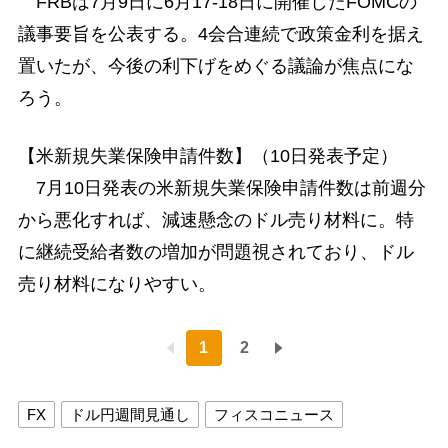
FRBは7月9日に6月17-18日に開催したFOMCの
議事要旨を公表する。4会合連続で政策金利を据え
置いたが、今後の利下げをめぐる議論が焦点にな
ろう。
【米新規失業保険申請件数】（10日発表予定）
7月10日発表の米新規失業保険申請件数は前週分
から悪化すれば、減速懸念のドル売り材料に。特
に継続受給者数の増加が問題視されており、ドル
売り材料になりやすい。
1
2
FX
ドル円週間見通し
フィスコニュース