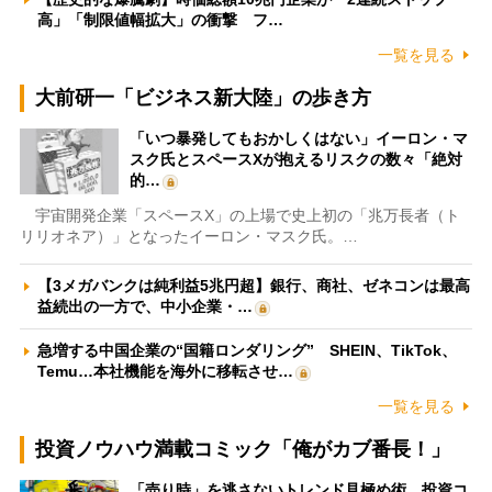
高」「制限値幅拡大」の衝撃 フ…
一覧を見る
大前研一「ビジネス新大陸」の歩き方
「いつ暴発してもおかしくはない」イーロン・マ
スク氏とスペースXが抱えるリスクの数々「絶対
的…
宇宙開発企業「スペースX」の上場で史上初の「兆万長者（ト
リリオネア）」となったイーロン・マスク氏。…
【3メガバンクは純利益5兆円超】銀行、商社、ゼネコンは最高
益続出の一方で、中小企業・…
急増する中国企業の“国籍ロンダリング” SHEIN、TikTok、
Temu…本社機能を海外に移転させ…
一覧を見る
投資ノウハウ満載コミック「俺がカブ番長！」
「売り時」を逃さないトレンド見極め術 投資コ