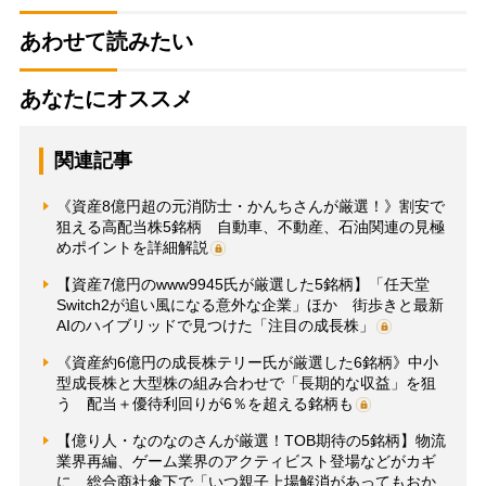
あわせて読みたい
あなたにオススメ
関連記事
《資産8億円超の元消防士・かんちさんが厳選！》割安で
狙える高配当株5銘柄 自動車、不動産、石油関連の見極
めポイントを詳細解説
【資産7億円のwww9945氏が厳選した5銘柄】「任天堂
Switch2が追い風になる意外な企業」ほか 街歩きと最新
AIのハイブリッドで見つけた「注目の成長株」
《資産約6億円の成長株テリー氏が厳選した6銘柄》中小
型成長株と大型株の組み合わせで「長期的な収益」を狙
う 配当＋優待利回りが6％を超える銘柄も
【億り人・なのなのさんが厳選！TOB期待の5銘柄】物流
業界再編、ゲーム業界のアクティビスト登場などがカギ
に 総合商社傘下で「いつ親子上場解消があってもおか