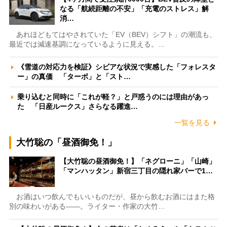
なる「航続距離の不安」「充電のストレス」解
消…
あれほどもてはやされていた「EV（BEV）シフト」の潮流も、
最近では減速基調になっているように見える。…
《雪道の対応力を検証》シビアな状況で実感した「フォレスタ
ー」の真価 「ターボ」と「スト…
乗り込むと同時に「これが軽？」と戸惑うのには理由があっ
た 「日産ルークス」さらなる躍進…
一覧を見る
大竹聡の「昼酒御免！」
【大竹聡の昼酒御免！】「ネグローニ」「山崎」
「マンハッタン」新宿三丁目の隠れ家バーで1…
お酒はいつ飲んでもいいものだが、昼から飲むお酒にはまた格
別の味わいがある――。ライター・作家の大竹…