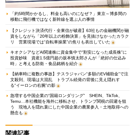
「約5時間かかるし、料金も高いのになぜ？」東京～博多間の
移動に飛行機ではなく新幹線を選ぶ人の事情
【クレジット決済代行・全東信が破産】63社もの金融機関が融
資をしながら「20年以上の粉飾決算」を見抜けなかったカラク
リ 営業現場では“自転車操業”の焦りも表出していた
キオクシアなどAI関連株に資金集中で“割安になった成長株”に
投資妙味 資産1.5億円超の坂本慎太郎さんが「絶好の仕込み
時」と考える防衛・食品銘柄を紹介
【納車時に複数の事故】テスラジャパン“多額のEV補助金”で注
文殺到、現場は大混乱 トラブル続発の背後に見え隠れす
る“イーロンの右腕”の影
急増する中国企業の“国籍ロンダリング” SHEIN、TikTok、
Temu…本社機能を海外に移転させ、トランプ関税の回避を狙
う 現地人を隠れ蓑にした中国企業の農業参入・土地取得への
懸念も
関連記事