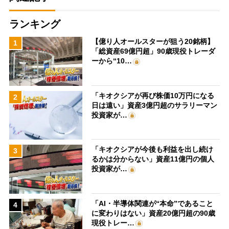
ランキング
【億り人オールスターが狙う20銘柄】
1
「総資産69億円超」90歳現役トレーダ
ーから“10…
「キオクシアが再び株価10万円になる
2
日は遠い」資産3億円超のサラリーマン
投資家が…
「キオクシアが今後も利益を出し続け
3
るかは分からない」資産11億円の個人
投資家が…
「AI・半導体関連が“本命”であること
4
に変わりはない」資産20億円超の90歳
現役トレー…