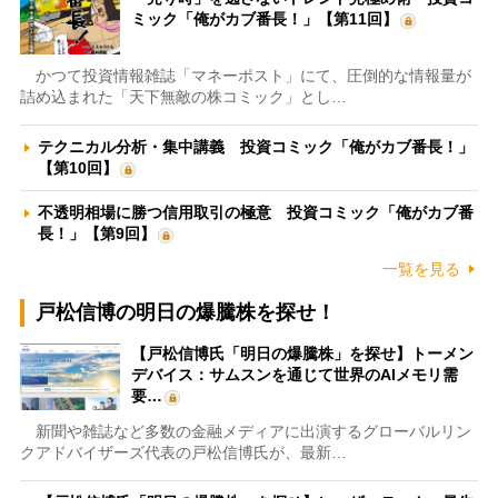
ミック「俺がカブ番長！」【第11回】
かつて投資情報雑誌「マネーポスト」にて、圧倒的な情報量が
詰め込まれた「天下無敵の株コミック」とし…
テクニカル分析・集中講義 投資コミック「俺がカブ番長！」
【第10回】
不透明相場に勝つ信用取引の極意 投資コミック「俺がカブ番
長！」【第9回】
一覧を見る
戸松信博の明日の爆騰株を探せ！
【戸松信博氏「明日の爆騰株」を探せ】トーメン
デバイス：サムスンを通じて世界のAIメモリ需
要…
新聞や雑誌など多数の金融メディアに出演するグローバルリン
クアドバイザーズ代表の戸松信博氏が、最新…