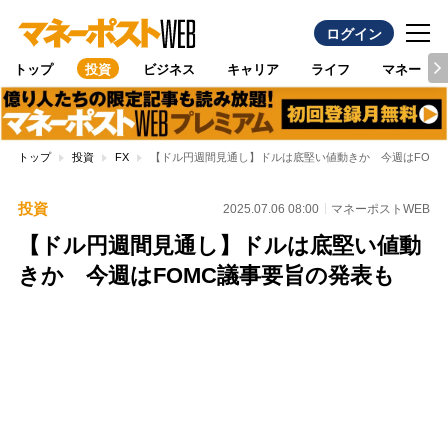
ログイン
トップ
投資
ビジネス
キャリア
ライフ
マネー
トップ
投資
FX
【ドル円週間見通し】ドルは底堅い値動きか 今週はFOM
投資
2025.07.06 08:00
マネーポストWEB
【ドル円週間見通し】ドルは底堅い値動
きか 今週はFOMC議事要旨の発表も
Loaded
:
96.70%
/
Unmute