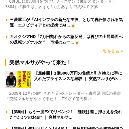
6月3日に8330円をつけたワークマン（東証スタンダード・
7564）の株価は、わずか1カ月あまりで約34％下落…
三菱重工が「AIインフラの新たな主役」として再評価される気
運 エヌビディアとの提携でAI…
キオクシアHD「7万円割れからの急反発」は再びの上昇局面へ
の反転シグナルか？ 市場のムー…
一覧を見る
突然マルサがやって来た！
【最終回】1億6000万円の負債と引き換えに手に
入れたプライスレスな経験 ｜ 突然マルサがや…
2009年12月に発行された元FXトレーダー・磯貝清明氏の著書
『突然マルサがやって来た！～FXで10億円稼い…
【第9回】もう一度FXでリベンジ！ 種銭は差し押さえを免れ
た”ヒミツのお金” ｜ 突然マルサ…
【第8回】年利はなんと14.6％！ 毎日5万円超の延滞税が積み