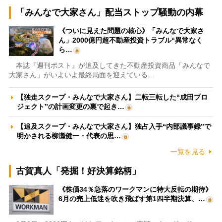
「みんなで大家さん」配当ストップ騒動の内幕
《ついに見えた問題の核心》「みんなで大家さ
ん」2000億円超不動産投資トラブル“異常なく
ら…
本誌『週刊ポスト』が追及してきた不動産投資商品「みんなで
大家さん」がいよいよ最終局面を迎えている…
【独走スクープ・みんなで大家さん】二転三転した“成田プロ
ジェクト”の計画変更の裏で起き…
【追及スクープ・みんなで大家さん】独占入手“内部議事録”で
明かされる柳瀬健一・代表の思…
一覧を見る
古賀真人「発掘！好決算銘柄」
《株価34％急落のワークマンに特大反転の期待》
6月の売上低迷を吹き飛ばす第1四半期決算、…