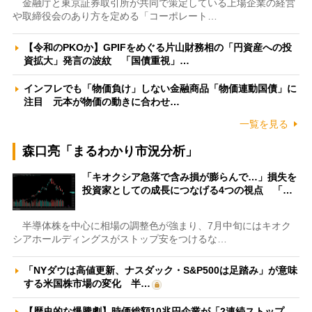
金融庁と東京証券取引所が共同で策定している上場企業の経営
や取締役会のあり方を定める「コーポレート…
【令和のPKOか】GPIFをめぐる片山財務相の「円資産への投
資拡大」発言の波紋 「国債重視」…
インフレでも「物価負け」しない金融商品「物価連動国債」に
注目 元本が物価の動きに合わせ…
一覧を見る
森口亮「まるわかり市況分析」
「キオクシア急落で含み損が膨らんで…」損失を
投資家としての成長につなげる4つの視点 「…
半導体株を中心に相場の調整色が強まり、7月中旬にはキオク
シアホールディングスがストップ安をつけるな…
「NYダウは高値更新、ナスダック・S&P500は足踏み」が意味
する米国株市場の変化 半…
【歴史的な爆騰劇】時価総額10兆円企業が「2連続ストップ