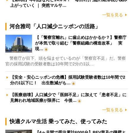
上がっていく ｜ 突然マルサ…
一覧を見る
河合雅司「人口減少ニッポンの活路」
【「警察官離れ」に歯止めはかかるか？】警察庁
が本気で取り組む「警察組織の構造改革」 実
現…
警察庁が目下、頭を悩ませているのが「警察官不足」だ。警察
官の採用試験の受験者数は10年間で2分の1以…
【安全・安心ニッポンの危機】採用試験受験者数は10年間で2
分の1以下に！ 出生数減がも…
【医療崩壊】人口減少で「医師不足」に加えて「患者不足」に
見舞われ地域医療が限界に 今後…
一覧を見る
快適クルマ生活 乗ってみた、使ってみた
【4ヶ月間で受注累計6000台】BEV普及の障壁と