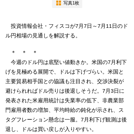
写真1枚
投資情報会社・フィスコが7月7日～7月11日のド
ル円相場の見通しを解説する。
＊ ＊ ＊
今週のドル円は底堅い値動きか。米国の7月利下
げを見極める展開で、ドルは下げづらい。米国と
主要貿易相手国との協議も注目され、交渉決裂が
避けられればドル売りは後退しそうだ。7月3日に
発表された米雇用統計は失業率の低下、非農業部
門雇用者数の増加、平均時給の鈍化が示され、ス
タグフレーション懸念は一服。7月利下げ観測は後
退し、ドルは買い戻しが入りやすい。